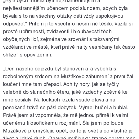
„Byla bych musila býti nejznamenitějším a
nejvšestrannějším učencem pod sluncem, abych byla
bývala s to na všechny otázky dáti vždy uspokojivou
odpověď.“ Přitom ji to všechno nesmírně těšilo. Vážila si
prosté upřímnosti, zvídavosti i hloubavosti těch
obyčejných lidí, zejména ve srovnání s takzvanými
vzdělanci ve městě, kteří právě na ty vesničany tak často
shlíželi s opovržením.
„Den našeho odjezdu byl stanoven a já vyběhla s
rozbolněným srdcem na Mužákovo záhumení a první žal
loučení mne tam přepadl. Ach ty hory, jak se tyčily
velebně do slunečního éteru, jaké vzdechy zpěvné ke
mně sesílaly. Na loukách ležela všude otava a na
posekané trávě se pásl dobytek. Výmel hučel a bublal.
Právě jsem si vzpomněla, že mě jednou přiměl k velmi
učenému filosofickému rozjímání. Šla jsem po louce
Mužákově přemýšlejíc opět, co to je svět a co vlastně je
život a lidský duch. Ohavné myšlenky, trapné obrazy mne