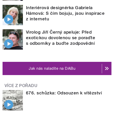
Interiérová designérka Gabriela
Hámová: S čím bojuju, jsou inspirace
z internetu
Virolog Jiří Černý apeluje: Před
exotickou dovolenou se poraďte
s odborníky a buďte zodpovědní
Jak nás naladíte na DABu
VÍCE Z POŘADU
676. schůzka: Odsouzen k vítězství