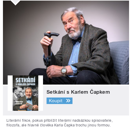
Setkání s Karlem Čapkem
Koupit
Literární fikce, pokus přiblížit literární nadsázkou spisovatele,
filozofa, ale hlavně člověka Karla Čapka trochu jinou formou.