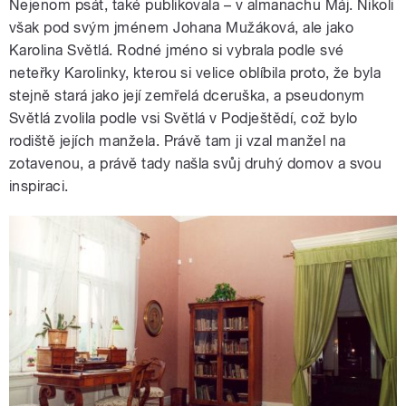
Nejenom psát, také publikovala – v almanachu Máj. Nikoli
však pod svým jménem Johana Mužáková, ale jako
Karolina Světlá. Rodné jméno si vybrala podle své
neteřky Karolinky, kterou si velice oblíbila proto, že byla
stejně stará jako její zemřelá dceruška, a pseudonym
Světlá zvolila podle vsi Světlá v Podještědí, což bylo
rodiště jejích manžela. Právě tam ji vzal manžel na
zotavenou, a právě tady našla svůj druhý domov a svou
inspiraci.