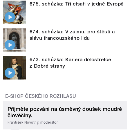
675. schůzka: Tři císaři v jedné Evropě
674. schůzka: V zájmu, pro štěstí a
slávu francouzského lidu
673. schůzka: Kariéra dělostřelce
z Dobré strany
E-SHOP ČESKÉHO ROZHLASU
Přijměte pozvání na úsměvný doušek moudré
člověčiny.
František Novotný, moderátor