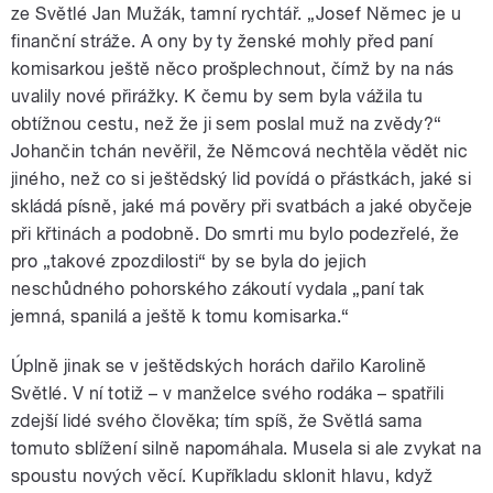
ze Světlé Jan Mužák, tamní rychtář. „Josef Němec je u
finanční stráže. A ony by ty ženské mohly před paní
komisarkou ještě něco prošplechnout, čímž by na nás
uvalily nové přirážky. K čemu by sem byla vážila tu
obtížnou cestu, než že ji sem poslal muž na zvědy?“
Johančin tchán nevěřil, že Němcová nechtěla vědět nic
jiného, než co si ještědský lid povídá o přástkách, jaké si
skládá písně, jaké má pověry při svatbách a jaké obyčeje
při křtinách a podobně. Do smrti mu bylo podezřelé, že
pro „takové zpozdilosti“ by se byla do jejich
neschůdného pohorského zákoutí vydala „paní tak
jemná, spanilá a ještě k tomu komisarka.“
Úplně jinak se v ještědských horách dařilo Karolině
Světlé. V ní totiž – v manželce svého rodáka – spatřili
zdejší lidé svého člověka; tím spíš, že Světlá sama
tomuto sblížení silně napomáhala. Musela si ale zvykat na
spoustu nových věcí. Kupříkladu sklonit hlavu, když