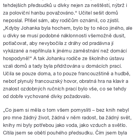
tehdejších předsudků u dívky nejen za neštěstí, nýbrž i
za poloviční hanbu považováno.“ Učitel sešit domů
neposlal. Přišel sám, aby rodičům oznámil, co zjistil.
„Kdyby Johanka byla hochem, bylo by to něco jiného, ale
u dívky se musí podobné náklonnosti všemožně dusit,
potlačovat, aby nevybočila z dráhy od pradávna jí
vykázané a nepřilnula k jinému zaměstnání než domácí
hospodyně!“ A tak Johanku rodiče ze školního ústavu
vzali domů a tady byla přidržována u domácích prací.
Učila se pouze doma, a to pouze francouzštině a hudbě,
neboť plynulý francouzský hovor, obratná hra na klavír a
znalost ozdobných ručních prací bylo vše, co se tehdy
od dobře vychované dívky požadovalo.
„Co jsem si měla o tom všem pomysliti – bez knih nebyl
pro mne žádný život, žádná v něm radost, ba žádný svět,
knihy mi byly potřebou jako voda, jako vzduch a světlo.
Cítila jsem se obětí pouhého předsudku. Čím jsem byla