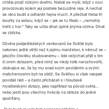
chtěla projít nízkými dveřmi. Nebát se myší, když v noci
provozovaly kolem její postele bezuzdné reje. A nechat
se ráno budit a odhánět hejna much. A přečkat třeba tři
bouřky za sebou, když se – jak se tu říkalo – „nemohly
trefit z hor.“ Taky se učila dívat úplně jinýma očima. Dívat
se zblízka.
Důvěra podještědských venkovanů ke Světlé byla
nakonec ještě větší než k jejímu manželovi, k němuž se –
jakožto člověku studovanému – lidé ostýchali přijít s tím
či oním dotazem, před nímž se nikdy tolik nerozhovořili,
obávajíce se, že by mu snad svým povídáním a svými
malichernostmi byli na obtíž. Se Světlou si však naopak
povídali rádi – a často přicházeli s i hloubavě
myslitelskými dotazy, jako například na původ světa…
nebo jestli jsou všechny hvězdy na obloze do jedné
spočítány.