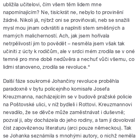
ublížila učitelovi, čím všem těm lidem mne
napomínajícím? Ne, tisíckrát ne, nebylo to provinění
žádné. Nikoli já, nýbrž oni se proviňovali, neb se snažili
mysl mou jinam odvrátiti a naplniti stem směšných a
marných malicherností. Ach, jak jsem hořívala
netrpělivostí jim to povědět – nesměla jsem však tak
učiniti z úcty k rodičům, ale v srdci mém zrodila se v oné
temné pro mne době nedůvěra a nechuť vůči všemu, co
lidmi stanoveno, zrodila se revoluce.“
Další fáze soukromé Johančiny revoluce proběhla
paradoxně v bytu policejního komisaře Josefa
Kreuzmanna, nacházejícím se v budově pražské policie
na Poštovské ulici, v níž bydleli i Rottovi. Kreuzmannovi
nevadilo, že se děvče může zaměstnávat i duševně;
pozval ji, aby docházela do jeho rodiny, a tam jí dovoloval
číst zapovězenou literaturu (arci pouze německou). Tak
se Johanka seznámila s mnohými autory, o nichž neměla