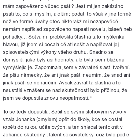
mám zapovězeno vůbec psáti? Jest mi jen zakázáno
psáti to, co si myslím, a cítím; podati to však v jiné formě
než ve formě úvahy otec nikterakž mi nezapověděl,
nemám například zapovězeno napsati novelu, báseň neb
pohádky… Sotva mi probleskla šťastná tato myšlenka
hlavou, již jsem si počala dělati sešit a naplňovat jej
spisovatelskými výkony všeho druhu. Snadno se
domysliti, jaké byly asi hodnoty, ale byla jsem blažena
vymýšlejíc je. Zapomínala jsem v závratné slasti tvoření,
že píšu německy, že ani jinak psáti neumím, že snad ani
jinak psáti se nenaučím. Avšak závrať ta slastná a to
neustálé vznášení se nad skutečností bylo příčinou, že
jsem se dopustila znovu neopatrnosti.“
To se tedy dopustila. Sešit se svými slohovými výtvory
vzala Johanka (omylem) opět do školy, kde se dostal
(opět) do rukou učitelových, a ten shledal tentokrát v
Johance skutečný „talent spisovatelský, což bylo podle