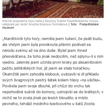
Interiér pražského bytu rodiny Karoliny Světlé Poještědskému muzeu
odkázala její neteř Anežka Sluková-Čermáková
|
foto:
Podještědské
muzeum
„Navštívivši tyto hory, neměla jsem tušení, že psáti budu,
ale vřelým jsem byla proniknuta přáním podívati se
národu svému až na dno duše. Bylať jsem ihned
přesvědčena, že toho jinak nedocílím, než splynu–li s ním
vjedno. Jakmile jsem učinila první kroky po aksamitovém
pažitu ještědských hor, již jsem se stala horačkou.
Okamžitě jsem zahodila klobouk, uvázavši si dl příkladu
svých švagrových pestrý šátek kolem hlavy »na ušička«.
Pověsila jsem svoje dlouhé, při chůzi do vrchu tak
nepohodlné sukně do komory, ustrojivši se do krátkých, v
nichž se to zcela jinak po lesích bloudilo; a místo
pevného, tehdáž módního kosticového u šatů života