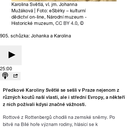
Karolina Světlá, vl. jm. Johanna
Mužáková | Foto: eSbírky – kulturní
dědictví on-line, Národní muzeum -
Historické muzeum,
CC BY 4.0
,
©
905. schůzka: Johanka a Karolina
25:00
Předkové Karoliny Světlé se sešli v Praze nejenom z
různých koutů naší vlasti, ale i střední Evropy, a někteří
z nich požívali kdysi značné vážnosti.
Rottové z Rottenbergů chodili na zemské sněmy. Po
bitvě na Bílé hoře význam rodiny, hlásící se k