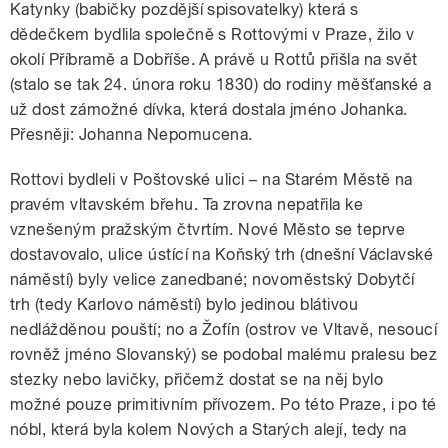
Katynky (babičky pozdější spisovatelky) která s
dědečkem bydlila společně s Rottovými v Praze, žilo v
okolí Příbramě a Dobříše. A právě u Rottů přišla na svět
(stalo se tak 24. února roku 1830) do rodiny měšťanské a
už dost zámožné dívka, která dostala jméno Johanka.
Přesněji: Johanna Nepomucena.
Rottovi bydleli v Poštovské ulici – na Starém Městě na
pravém vltavském břehu. Ta zrovna nepatřila ke
vznešeným pražským čtvrtím. Nové Město se teprve
dostavovalo, ulice ústící na Koňský trh (dnešní Václavské
náměstí) byly velice zanedbané; novoměstský Dobytčí
trh (tedy Karlovo náměstí) bylo jedinou blátivou
nedlážděnou pouští; no a Žofín (ostrov ve Vltavě, nesoucí
rovněž jméno Slovanský) se podobal malému pralesu bez
stezky nebo lavičky, přičemž dostat se na něj bylo
možné pouze primitivním přívozem. Po této Praze, i po té
nóbl, která byla kolem Nových a Starých alejí, tedy na