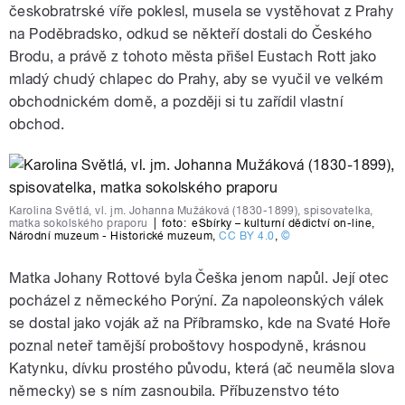
českobratrské víře poklesl, musela se vystěhovat z Prahy
na Poděbradsko, odkud se někteří dostali do Českého
Brodu, a právě z tohoto města přišel Eustach Rott jako
mladý chudý chlapec do Prahy, aby se vyučil ve velkém
obchodnickém domě, a později si tu zařídil vlastní
obchod.
Karolina Světlá, vl. jm. Johanna Mužáková (1830-1899), spisovatelka,
matka sokolského praporu
|
foto:
eSbírky – kulturní dědictví on-line
,
Národní muzeum - Historické muzeum
,
CC BY 4.0
,
©
Matka Johany Rottové byla Češka jenom napůl. Její otec
pocházel z německého Porýní. Za napoleonských válek
se dostal jako voják až na Příbramsko, kde na Svaté Hoře
poznal neteř tamější proboštovy hospodyně, krásnou
Katynku, dívku prostého původu, která (ač neuměla slova
německy) se s ním zasnoubila. Příbuzenstvo této