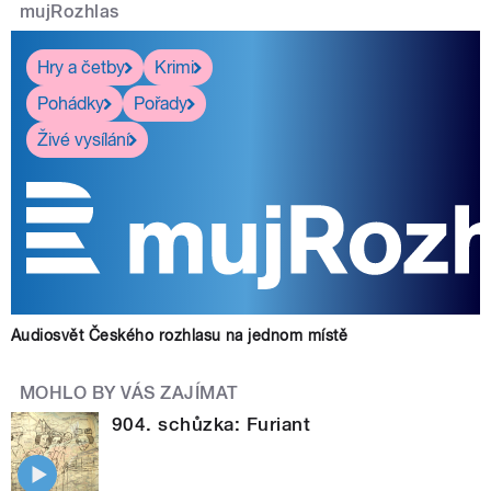
mujRozhlas
Hry a četby
Krimi
Pohádky
Pořady
Živé vysílání
Audiosvět Českého rozhlasu na jednom místě
MOHLO BY VÁS ZAJÍMAT
904. schůzka: Furiant