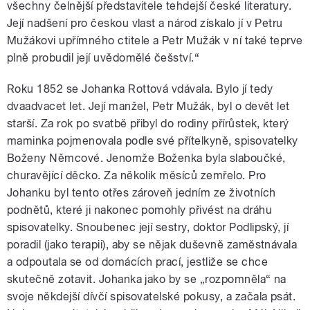
všechny čelnější představitele tehdejší české literatury.
Její nadšení pro českou vlast a národ získalo jí v Petru
Mužákovi upřímného ctitele a Petr Mužák v ní také teprve
plně probudil její uvědomělé češství.“
Roku 1852 se Johanka Rottová vdávala. Bylo jí tedy
dvaadvacet let. Její manžel, Petr Mužák, byl o devět let
starší. Za rok po svatbě přibyl do rodiny přírůstek, který
maminka pojmenovala podle své přítelkyně, spisovatelky
Boženy Němcové. Jenomže Boženka byla slaboučké,
churavějící děcko. Za několik měsíců zemřelo. Pro
Johanku byl tento otřes zároveň jedním ze životních
podnětů, které ji nakonec pomohly přivést na dráhu
spisovatelky. Snoubenec její sestry, doktor Podlipský, jí
poradil (jako terapii), aby se nějak duševně zaměstnávala
a odpoutala se od domácích prací, jestliže se chce
skutečně zotavit. Johanka jako by se „rozpomněla“ na
svoje někdejší dívčí spisovatelské pokusy, a začala psát.