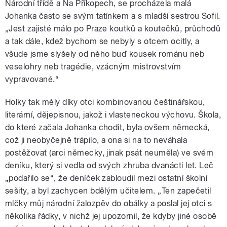
Národní třídě a Na Příkopech, se procházela malá
Johanka často se svým tatínkem a s mladší sestrou Sofií.
„Jest zajisté málo po Praze koutků a koutečků, průchodů
a tak dále, kdež bychom se nebyly s otcem ocitly, a
všude jsme slyšely od něho buď kousek románu neb
veselohry neb tragédie, vzácným mistrovstvím
vypravované.“
Holky tak měly díky otci kombinovanou češtinářskou,
literární, dějepisnou, jakož i vlasteneckou výchovu. Škola,
do které začala Johanka chodit, byla ovšem německá,
což ji neobyčejně trápilo, a ona si na to neváhala
postěžovat (arci německy, jinak psát neuměla) ve svém
deníku, který si vedla od svých zhruba dvanácti let. Leč
„podařilo se“, že deníček zabloudil mezi ostatní školní
sešity, a byl zachycen bdělým učitelem. „Ten zapečetil
mlčky můj národní žalozpěv do obálky a poslal jej otci s
několika řádky, v nichž jej upozornil, že kdyby jiné osobě