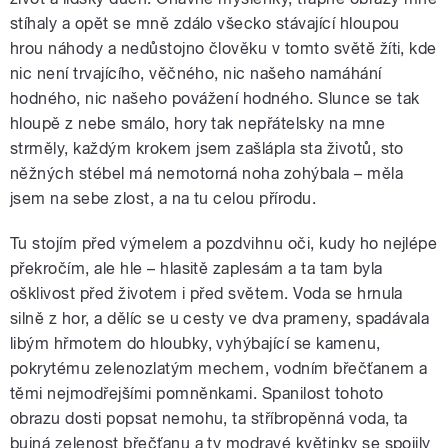
stíhaly a opět se mně zdálo všecko stávající hloupou
hrou náhody a nedůstojno člověku v tomto světě žíti, kde
nic není trvajícího, věčného, nic našeho namáhání
hodného, nic našeho povážení hodného. Slunce se tak
hloupě z nebe smálo, hory tak nepřátelsky na mne
strměly, každým krokem jsem zašlápla sta životů, sto
něžných stébel má nemotorná noha zohýbala – měla
jsem na sebe zlost, a na tu celou přírodu.
Tu stojím před výmelem a pozdvihnu oči, kudy ho nejlépe
překročím, ale hle – hlasitě zaplesám a ta tam byla
ošklivost před životem i před světem. Voda se hrnula
silně z hor, a dělíc se u cesty ve dva prameny, spadávala
libým hřmotem do hloubky, vyhýbající se kamenu,
pokrytému zelenozlatým mechem, vodním břečťanem a
těmi nejmodřejšími pomněnkami. Spanilost tohoto
obrazu dosti popsat nemohu, ta stříbropěnná voda, ta
bujná zelenost břečťanu a ty modravé květinky se spojily