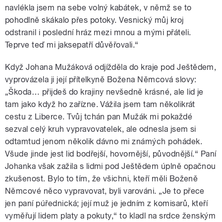
navlékla jsem na sebe volný kabátek, v němž se to
pohodlně skákalo přes potoky. Vesnický můj kroj
odstranil i poslední hráz mezi mnou a mými přáteli.
Teprve teď mi jaksepatří důvěřovali.“
Když Johana Mužáková odjížděla do kraje pod Ještědem,
vyprovázela ji její přítelkyně Božena Němcová slovy:
„Škoda… přijdeš do krajiny nevšedně krásné, ale lid je
tam jako když ho zařízne. Vážila jsem tam několikrát
cestu z Liberce. Tvůj tchán pan Mužák mi pokaždé
sezval celý kruh vypravovatelek, ale odnesla jsem si
odtamtud jenom několik dávno mi známých pohádek.
Všude jinde jest lid bodřejší, hovornější, původnější.“ Paní
Johanka však zažila s lidmi pod Ještědem úplně opačnou
zkušenost. Bylo to tím, že všichni, kteří měli Boženě
Němcové něco vypravovat, byli varováni. „Je to přece
jen paní púřednická; její muž je jedním z komisarů, kteří
vyměřují lidem platy a pokuty,“ to kladl na srdce ženským