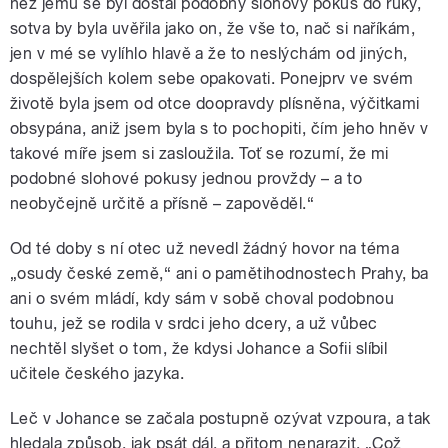
než jemu se byl dostal podobný slohový pokus do ruky,
sotva by byla uvěřila jako on, že vše to, nač si naříkám,
jen v mé se vylíhlo hlavě a že to neslýchám od jiných,
dospělejších kolem sebe opakovati. Ponejprv ve svém
životě byla jsem od otce doopravdy plísněna, výčitkami
obsypána, aniž jsem byla s to pochopiti, čím jeho hněv v
takové míře jsem si zasloužila. Toť se rozumí, že mi
podobné slohové pokusy jednou provždy – a to
neobyčejně určitě a přísně – zapověděl.“
Od té doby s ní otec už nevedl žádný hovor na téma
„osudy české země,“ ani o pamětihodnostech Prahy, ba
ani o svém mládí, kdy sám v sobě choval podobnou
touhu, jež se rodila v srdci jeho dcery, a už vůbec
nechtěl slyšet o tom, že kdysi Johance a Sofii slíbil
učitele českého jazyka.
Leč v Johance se začala postupně ozývat vzpoura, a tak
hledala způsob, jak psát dál, a přitom nenarazit. „Což