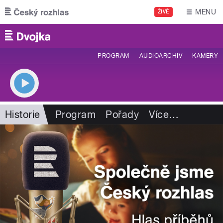
Přejít k hlavnímu obsahu
MENU
ŽIVĚ
PROGRAM
AUDIOARCHIV
KAMERY
Historie
Program
Pořady
Více
…