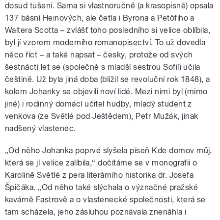
dosud tušení. Sama si vlastnoručně (a krasopisně) opsala
137 básní Heinových, ale četla i Byrona a Petőfiho a
Waltera Scotta – zvlášť toho posledního si velice oblíbila,
byl jí vzorem moderního romanopisectví. To už dovedla
něco říct – a také napsat – česky, protože od svých
šestnácti let se (společně s mladší sestrou Sofií) učila
češtině. Už byla jiná doba (blížil se revoluční rok 1848), a
kolem Johanky se objevili noví lidé. Mezi nimi byl (mimo
jiné) i rodinný domácí učitel hudby, mladý student z
venkova (ze Světlé pod Ještědem), Petr Mužák, jinak
nadšený vlastenec.
„Od něho Johanka poprvé slyšela píseň Kde domov můj,
která se jí velice zalíbila,“ dočítáme se v monografii o
Karolině Světlé z pera literárního historika dr. Josefa
Špičáka. „Od něho také slýchala o význačné pražské
kavárně Fastrově a o vlastenecké společnosti, která se
tam scházela, jeho zásluhou poznávala znenáhla i