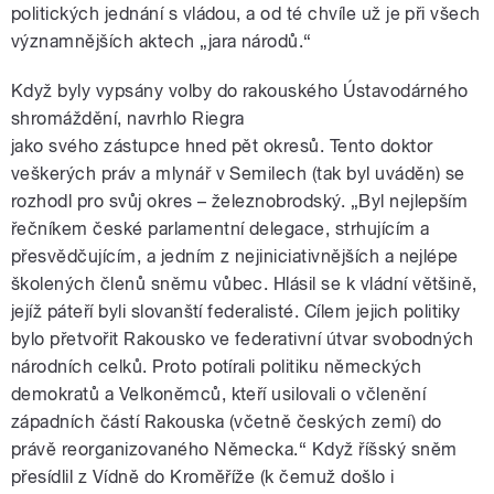
politických jednání s vládou, a od té chvíle už je při všech
významnějších aktech „jara národů.“
Když byly vypsány volby do rakouského Ústavodárného
shromáždění, navrhlo Riegra
jako svého zástupce hned pět okresů. Tento doktor
veškerých práv a mlynář v Semilech (tak byl uváděn) se
rozhodl pro svůj okres – železnobrodský. „Byl nejlepším
řečníkem české parlamentní delegace, strhujícím a
přesvědčujícím, a jedním z nejiniciativnějších a nejlépe
školených členů sněmu vůbec. Hlásil se k vládní většině,
jejíž páteří byli slovanští federalisté. Cílem jejich politiky
bylo přetvořit Rakousko ve federativní útvar svobodných
národních celků. Proto potírali politiku německých
demokratů a Velkoněmců, kteří usilovali o včlenění
západních částí Rakouska (včetně českých zemí) do
právě reorganizovaného Německa.“ Když říšský sněm
přesídlil z Vídně do Kroměříže (k čemuž došlo i