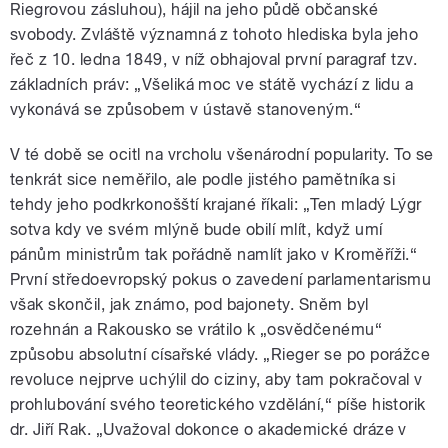
Riegrovou zásluhou), hájil na jeho půdě občanské
svobody. Zvláště významná z tohoto hlediska byla jeho
řeč z 10. ledna 1849, v níž obhajoval první paragraf tzv.
základních práv: „Všeliká moc ve státě vychází z lidu a
vykonává se způsobem v ústavě stanoveným.“
V té době se ocitl na vrcholu všenárodní popularity. To se
tenkrát sice neměřilo, ale podle jistého pamětníka si
tehdy jeho podkrkonošští krajané říkali: „Ten mladý Lýgr
sotva kdy ve svém mlýně bude obilí mlít, když umí
pánům ministrům tak pořádně namlít jako v Kroměříži.“
První středoevropský pokus o zavedení parlamentarismu
však skončil, jak známo, pod bajonety. Sněm byl
rozehnán a Rakousko se vrátilo k „osvědčenému“
způsobu absolutní císařské vlády. „Rieger se po porážce
revoluce nejprve uchýlil do ciziny, aby tam pokračoval v
prohlubování svého teoretického vzdělání,“ píše historik
dr. Jiří Rak. „Uvažoval dokonce o akademické dráze v