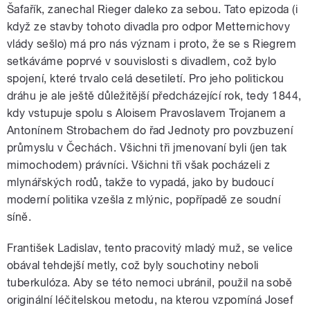
Šafařík, zanechal Rieger daleko za sebou. Tato epizoda (i
když ze stavby tohoto divadla pro odpor Metternichovy
vlády sešlo) má pro nás význam i proto, že se s Riegrem
setkáváme poprvé v souvislosti s divadlem, což bylo
spojení, které trvalo celá desetiletí. Pro jeho politickou
dráhu je ale ještě důležitější předcházející rok, tedy 1844,
kdy vstupuje spolu s Aloisem Pravoslavem Trojanem a
Antonínem Strobachem do řad Jednoty pro povzbuzení
průmyslu v Čechách. Všichni tři jmenovaní byli (jen tak
mimochodem) právníci. Všichni tři však pocházeli z
mlynářských rodů, takže to vypadá, jako by budoucí
moderní politika vzešla z mlýnic, popřípadě ze soudní
síně.
František Ladislav, tento pracovitý mladý muž, se velice
obával tehdejší metly, což byly souchotiny neboli
tuberkulóza. Aby se této nemoci ubránil, použil na sobě
originální léčitelskou metodu, na kterou vzpomíná Josef