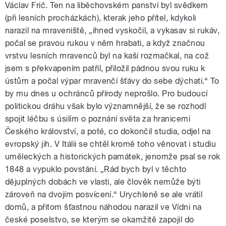
Václav Frič. Ten na liběchovském panství byl svědkem
(při lesních procházkách), kterak jeho přítel, kdykoli
narazil na mraveniště, „ihned vyskočil, a vykasav si rukáv,
počal se pravou rukou v něm hrabati, a když značnou
vrstvu lesních mravenců byl na kaši rozmačkal, na což
jsem s překvapením patřil, přiložil pádnou svou ruku k
ústům a počal výpar mravenčí šťávy do sebe dýchati.“ To
by mu dnes u ochránců přírody neprošlo. Pro budoucí
politickou dráhu však bylo významnější, že se rozhodl
spojit léčbu s úsilím o poznání světa za hranicemi
Českého království, a poté, co dokončil studia, odjel na
evropský jih. V Itálii se chtěl kromě toho věnovat i studiu
uměleckých a historických památek, jenomže psal se rok
1848 a vypuklo povstání. „Rád bych byl v těchto
dějuplných dobách ve vlasti, ale člověk nemůže býti
zároveň na dvojím posvícení.“ Urychleně se ale vrátil
domů, a přitom šťastnou náhodou narazil ve Vídni na
české poselstvo, se kterým se okamžitě zapojil do