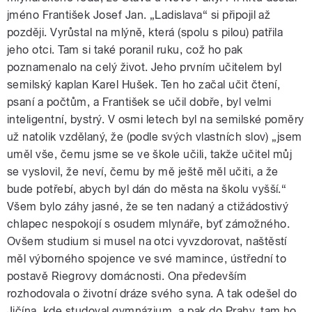
jméno František Josef Jan. „Ladislava“ si připojil až
později. Vyrůstal na mlýně, která (spolu s pilou) patřila
jeho otci. Tam si také poranil ruku, což ho pak
poznamenalo na celý život. Jeho prvním učitelem byl
semilský kaplan Karel Hušek. Ten ho začal učit čtení,
psaní a počtům, a František se učil dobře, byl velmi
inteligentní, bystrý. V osmi letech byl na semilské poměry
už natolik vzdělaný, že (podle svých vlastních slov) „jsem
uměl vše, čemu jsme se ve škole učili, takže učitel můj
se vyslovil, že neví, čemu by mě ještě měl učiti, a že
bude potřebí, abych byl dán do města na školu vyšší.“
Všem bylo záhy jasné, že se ten nadaný a ctižádostivý
chlapec nespokojí s osudem mlynáře, byť zámožného.
Ovšem studium si musel na otci vyvzdorovat, naštěstí
měl výborného spojence ve své mamince, ústřední to
postavě Riegrovy domácnosti. Ona především
rozhodovala o životní dráze svého syna. A tak odešel do
Jičína, kde studoval gymnázium, a pak do Prahy, tam ho