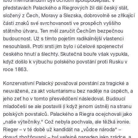
toto memorandum byli ochotni spolupodepsat. V
představách Palackého a Riegrových žil dál český stát,
složený z Čech, Moravy a Slezska, dobrovolně se zříkající
části znaků své svrchovanosti ve prospěch vyššího
státního útvaru. Ten měl zaručit Čechům bezpečnou
budoucnost. Už s tímto pojetím radikálnější vlastenci
nesouhlasili. Proti srsti jim bylo i účelové spojenectví
českého hnutí a šlechty. Skutečná bouře však vypukla,
když došlo k výbuchu polského povstání proti Rusku v
roce 1863.
Konzervativní Palacký považoval povstání za tragické a
neuvážené, za akt voluntarismu bez naděje na úspěch, a
jeho zeť ho v tomto přesvědčení následoval. Budoucí
mladočeši se ale postavili (i když jenom ústně) na stranu
polských povstalců. Palackého a Riegra ocejchovali jako
„naše výtečníky.“ Což nebyla pochvala, ale těžká ironie.
Rieger – v té době už kandidát na „vůdce národa“ –
dosud zbožňovaný – byl veřejně napaden jako zrádce, a