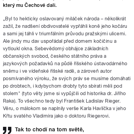
který mu Čechové dali.
„Byl to hekticky oslavovaný miláček národa – několikrát
zažil, že nadšení obdivovatelé vypřáhli koně jeho kočáru
a sami jej táhli v triumfálním průvodu pražskými ulicemi.
Ale jindy mu dav uspořádal před domem kočičinu a
vytloukl okna. Sebevědomý obhájce základních
občanských svobod, českého státního práva a
jazykových požadavků na půdě říšského ústavodárného
sněmu i ve vídeňské říšské radě, a zároveň autor
posmívaného výroku, že svých práv se musíme domáhati
po drobtech, i kdybychom drobty tyto sbírati měli pod
stolem" (tyto věty jsme si vypůjčili od historika dr. Jiřího
Raka). To všechno tedy byl František Ladislav Rieger.
Věru, o málokom se naplnily verše Karla Havlíčka v jeho
Křtu svatého Vladimíra jako o doktoru Riegerovi.
Tak to chodí na tom světě,