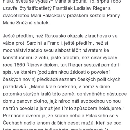
hluku světa se vydati?“ Marie si troufla. 15. srpna 1853
uzavřel čtyřiatřicetiletý František Ladislav Rieger s
dvacetiletou Marií Palackou v pražském kostele Panny
Marie Sněžné sňatek.
Ještě předtím, než Rakousko okázale zkrachovalo ve
válce proti Sardinii a Francii, ještě předtím, než si
mocnářství začalo svou slabost léčit návratem ke
konstitučnímu životu, ještě předtím, než císař vydal v
roce 1860 Říjnový diplom, tak Rieger sestavil pamětní
spis, ve kterém (pod záminkou žádosti o povolení
českých novin) předkládá seznam českých politických
požadavků. „Máme krále českého, v němž vidíme
potomka starých králů této země, oprávněného nástupce
domu panovnického, jejž národ náš svobodnou volnou
na trůn povolal a jemuž jen tímto způsobem holdujeme.“
Příznačné ovšem je, že kromě něho a Palackého se v
Čechách našlo jenom dalších deset mužů, kteří se pod