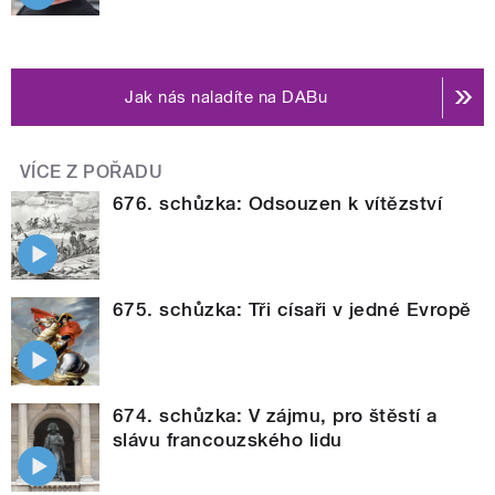
Jak nás naladíte na DABu
VÍCE Z POŘADU
676. schůzka: Odsouzen k vítězství
675. schůzka: Tři císaři v jedné Evropě
674. schůzka: V zájmu, pro štěstí a
slávu francouzského lidu