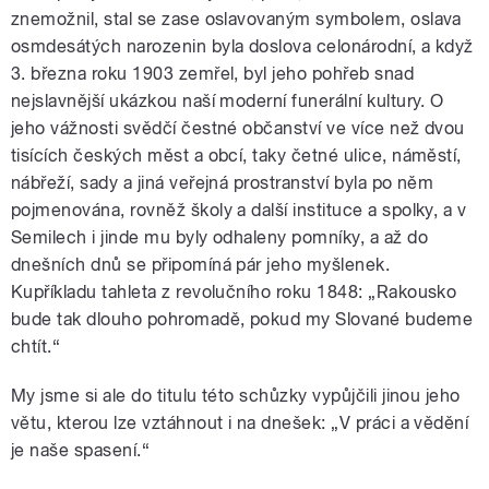
znemožnil, stal se zase oslavovaným symbolem, oslava
osmdesátých narozenin byla doslova celonárodní, a když
3. března roku 1903 zemřel, byl jeho pohřeb snad
nejslavnější ukázkou naší moderní funerální kultury. O
jeho vážnosti svědčí čestné občanství ve více než dvou
tisících českých měst a obcí, taky četné ulice, náměstí,
nábřeží, sady a jiná veřejná prostranství byla po něm
pojmenována, rovněž školy a další instituce a spolky, a v
Semilech i jinde mu byly odhaleny pomníky, a až do
dnešních dnů se připomíná pár jeho myšlenek.
Kupříkladu tahleta z revolučního roku 1848: „Rakousko
bude tak dlouho pohromadě, pokud my Slované budeme
chtít.“
My jsme si ale do titulu této schůzky vypůjčili jinou jeho
větu, kterou lze vztáhnout i na dnešek: „V práci a vědění
je naše spasení.“