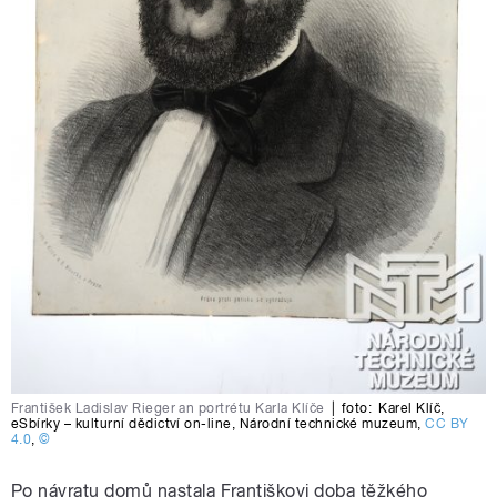
František Ladislav Rieger an portrétu Karla Klíče
|
foto:
Karel Klíč
,
eSbírky – kulturní dědictví on-line
,
Národní technické muzeum
,
CC BY
4.0
,
©
Po návratu domů nastala Františkovi doba těžkého