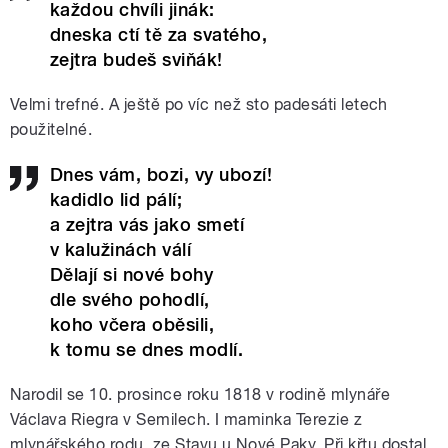
každou chvíli jinák:
dneska ctí tě za svatého,
zejtra budeš sviňák!
Velmi trefné. A ještě po víc než sto padesáti letech
použitelné.
Dnes vám, bozi, vy ubozí!
kadidlo lid pálí;
a zejtra vás jako smetí
v kalužinách válí
Dělají si nové bohy
dle svého pohodlí,
koho včera oběsili,
k tomu se dnes modlí.
Narodil se 10. prosince roku 1818 v rodině mlynáře
Václava Riegra v Semilech. I maminka Terezie z
mlynářského rodu, ze Stavu u Nové Paky. Při křtu dostal