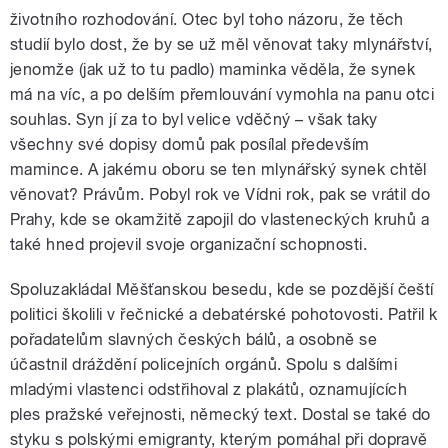
životního rozhodování. Otec byl toho názoru, že těch
studií bylo dost, že by se už měl věnovat taky mlynářství,
jenomže (jak už to tu padlo) maminka věděla, že synek
má na víc, a po delším přemlouvání vymohla na panu otci
souhlas. Syn jí za to byl velice vděčný – však taky
všechny své dopisy domů pak posílal především
mamince. A jakému oboru se ten mlynářský synek chtěl
věnovat? Právům. Pobyl rok ve Vídni rok, pak se vrátil do
Prahy, kde se okamžitě zapojil do vlasteneckých kruhů a
také hned projevil svoje organizační schopnosti.
Spoluzakládal Měšťanskou besedu, kde se pozdější čeští
politici školili v řečnické a debatérské pohotovosti. Patřil k
pořadatelům slavných českých bálů, a osobně se
účastnil dráždění policejních orgánů. Spolu s dalšími
mladými vlastenci odstřihoval z plakátů, oznamujících
ples pražské veřejnosti, německý text. Dostal se také do
styku s polskými emigranty, kterým pomáhal při dopravě