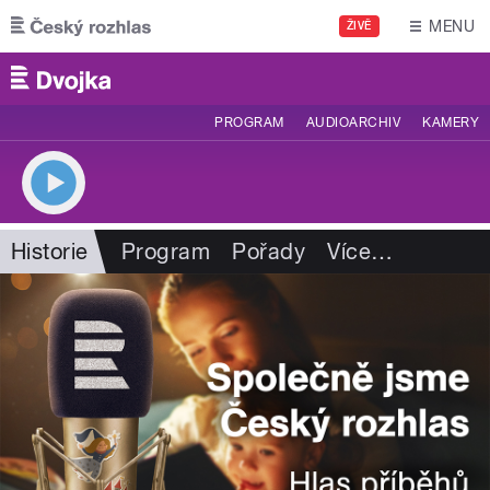
Přejít k hlavnímu obsahu
MENU
ŽIVĚ
PROGRAM
AUDIOARCHIV
KAMERY
Historie
Program
Pořady
Více
…