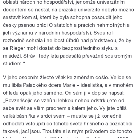
oblasti národního hospodářství, jenomže univerzitním
docentem se nestal, na pražské univerzitě nebylo možno
sestavit komisi, která by byla schopna posoudit jeho
česky psanou práci O statcích a pracích nehmotných a
jich významu v národním hospodářství. Svou roli
rozhodně sehrála i nelibost úřadů nad představou, že by
se Rieger mohl dostat do bezprostředního styku s
mládeží. Strávil tedy léta padesátá převážně soukromým
studiem.“
V jeho osobním životě však ke změnám došlo. Velice se
mu líbila Palackého dcera Marie – idealistka, a v mnohém
ohledu opak jeho samého. On sám jí v dopise napsal:
„Povznášejíc se vzhůru lehkou nohou odstrkujete od
sebe svět se vším prachem a kalem jeho. Vy jste příliš
velká básnířka v srdci svém – musíte se již konečně
odhodlati vstoupiti do tohoto světa hříšného a poznat lidi
takové, jací jsou. Troufáte si s mým průvodem do tohoto