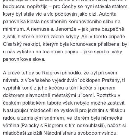
budoucnu nepřežije – pro Čechy se nyní stávala státem,
který byl stále víc a víc pociťován jako cizí. Autorita
panovníka klesla nesplněním korunovačního slibu na
minimum. A nemusela. Jenomže – jak jsme bezpečně
zjistili, historie nezná žádné kdyby. Ani v tomto případě.
Císařský reskript, kterým byla korunovace přislíbena, byl
u nás vytištěn na toaletním papíru – jako symbol váhy
panovníkova slova.
A právě tehdy se Riegrovi přihodilo, že byl při svém
návratu z vídeňského vyjednávání obklopen Pražany, ti
vypřáhli koně z jeho kočáru a táhli kočár s i panem
doktorem slavnostně městskými ulicemi. Roztržku v
českém politickém táboře však nebylo možné zastavit.
Nastupující mladočeši se vyslovili pro jednání s říšskou
radou a zemským sněmem, ve kterém byla německá
většina (Palacký s Riegrem s tím nesouhlasili), načež si
mladočeši založili Národní stranu svobodomyslnou.