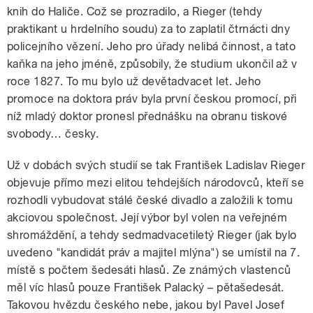
knih do Haliče. Což se prozradilo, a Rieger (tehdy
praktikant u hrdelního soudu) za to zaplatil čtrnácti dny
policejního vězení. Jeho pro úřady nelibá činnost, a tato
kaňka na jeho jméně, způsobily, že studium ukončil až v
roce 1827. To mu bylo už devětadvacet let. Jeho
promoce na doktora práv byla první českou promocí, při
níž mladý doktor pronesl přednášku na obranu tiskové
svobody… česky.
Už v dobách svých studií se tak František Ladislav Rieger
objevuje přímo mezi elitou tehdejších národovců, kteří se
rozhodli vybudovat stálé české divadlo a založili k tomu
akciovou společnost. Její výbor byl volen na veřejném
shromáždění, a tehdy sedmadvacetiletý Rieger (jak bylo
uvedeno "kandidát práv a majitel mlýna") se umístil na 7.
místě s počtem šedesáti hlasů. Ze známých vlastenců
měl víc hlasů pouze František Palacký – pětašedesát.
Takovou hvězdu českého nebe, jakou byl Pavel Josef