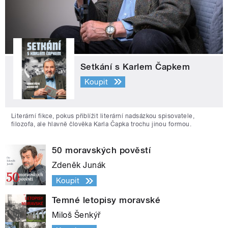
Setkání s Karlem Čapkem
Koupit
Literární fikce, pokus přiblížit literární nadsázkou spisovatele,
filozofa, ale hlavně člověka Karla Čapka trochu jinou formou.
50 moravských pověstí
Zdeněk Junák
Koupit
Temné letopisy moravské
Miloš Šenkýř