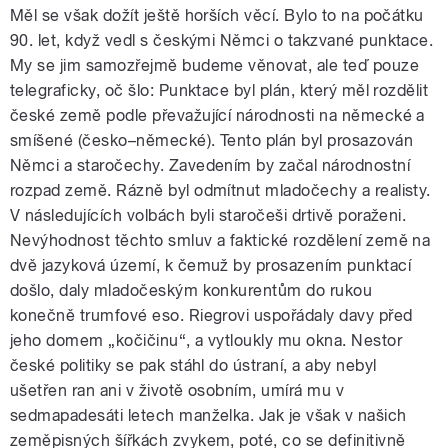
Měl se však dožít ještě horších věcí. Bylo to na počátku
90. let, když vedl s českými Němci o takzvané punktace.
My se jim samozřejmě budeme věnovat, ale teď pouze
telegraficky, oč šlo: Punktace byl plán, který měl rozdělit
české země podle převažující národnosti na německé a
smíšené (česko–německé). Tento plán byl prosazován
Němci a staročechy. Zavedením by začal národnostní
rozpad země. Rázně byl odmítnut mladočechy a realisty.
V následujících volbách byli staročeši drtivě poraženi.
Nevýhodnost těchto smluv a faktické rozdělení země na
dvě jazyková území, k čemuž by prosazením punktací
došlo, daly mladočeským konkurentům do rukou
konečně trumfové eso. Riegrovi uspořádaly davy před
jeho domem „kočičinu“, a vytloukly mu okna. Nestor
české politiky se pak stáhl do ústraní, a aby nebyl
ušetřen ran ani v životě osobním, umírá mu v
sedmapadesáti letech manželka. Jak je však v našich
zeměpisných šířkách zvykem, poté, co se definitivně