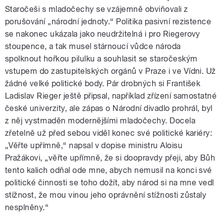
Staročeši s mladočechy se vzájemně obviňovali z
porušování „národní jednoty.“ Politika pasivní rezistence
se nakonec ukázala jako neudržitelná i pro Riegerovy
stoupence, a tak musel stárnoucí vůdce národa
spolknout hořkou pilulku a souhlasit se staročeským
vstupem do zastupitelských orgánů v Praze i ve Vídni. Už
žádné velké politické body. Pár drobných si František
Ladislav Rieger ještě připsal, například zřízení samostatné
české univerzity, ale zápas o Národní divadlo prohrál, byl
z něj vystrnaděn modernějšími mladočechy. Docela
zřetelně už před sebou viděl konec své politické kariéry:
„Věřte upřímně,“ napsal v dopise ministru Aloisu
Pražákovi, „věřte upřímně, že si doopravdy přeji, aby Bůh
tento kalich odňal ode mne, abych nemusil na konci své
politické činnosti se toho dožít, aby národ si na mne vedl
stížnost, že mou vinou jeho oprávnění stížnosti zůstaly
nesplněny.“