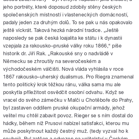
jeho portréty, které doposud zdobily stěny českých
společenských místností i vlasteneckých domácností,
padaly jeden za druhým dolů. To­ se pak u nás opakovalo
ještě víckrát. Taková hezká národní tradice. „Ještě
naposledy se pak česká loajalita ke státu i k dynastii
vzepjala za rakousko–pruské války roku 1866,“ píše
historik dr. Jiří Rak. „Rakouské sny o nadvládě v
Německu se zhroutily na severočeském a
východočeském válčišti. Nová vláda vyhlásila v roce
1867 rakousko–uherský dualismus. Pro Riegra znamenal
tento politický krok těžkou ránu, válka sama mu ale
poskytla příležitost osvědčit osobní odvahu. Když se
vracel do svého zámečku v Malči u Chotěboře do Prahy,
byl zastaven oddílem pruské okupační armády, jehož
velitel mu chtěl zabavit povoz. Rieger se s ním dostal do
hádky, během níž Prusovi nabízel satisfakci, kterou mu
může poskytnout každý čestný muž. (tedy vyzval ho k
souboji). Byl zatčen a odvezen na velitelství v Českém