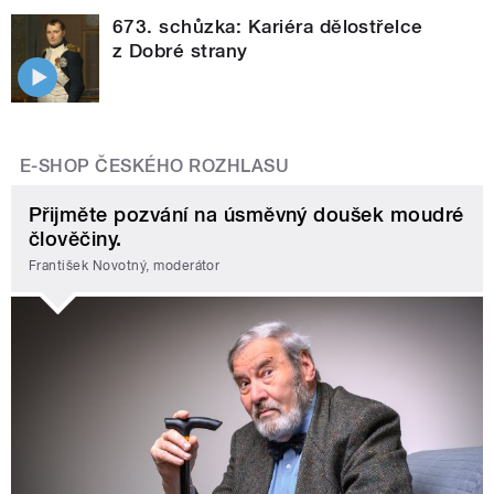
673. schůzka: Kariéra dělostřelce
z Dobré strany
E-SHOP ČESKÉHO ROZHLASU
Přijměte pozvání na úsměvný doušek moudré
člověčiny.
František Novotný, moderátor