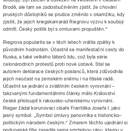
Brodě, ale tam se zadostiučiněním zjistil, že chování
pruských důstojníků se prudce změnilo v okamžiku, kdy
zjistili, že jejich kriegskamarád Riegrovu výzvu k souboji
odmítl. Český politik byl s omluvami propuštěn.“
Riegrova popularita se v těch letech vrátila zpátky k
původním hodnotám. Účastnil se manifestační cesty do
Ruska, a také velkého táborů lidu, což byla série
celonárodních protestů proti nové ústavě. Stal se
autorem deklarace českých poslanců, která zdůvodnila
jejich neúčast na zemském sněmu i na říšské radě.
Účastnil se jednání o zvláštním českém vyrovnání –
takzvanými fundamentálními články mělo Království
české přistoupit k rakousko–uherskému vyrovnání.
Rieger žádal korunovaci císaře Františka Josefa I. jako
jasný symbol. „Symbol úmluvy panovníka s historicko–
politickým národem českým.“ Zmarem těchto ujednání si
podunajská říše zasadila sama smrtelnou ránu, kterou v