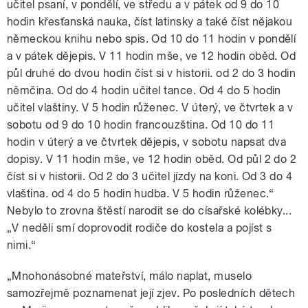
učitel psaní, v pondělí, ve středu a v pátek od 9 do 10
hodin křesťanská nauka, číst latinsky a také číst nějakou
německou knihu nebo spis. Od 10 do 11 hodin v pondělí
a v pátek dějepis. V 11 hodin mše, ve 12 hodin oběd. Od
půl druhé do dvou hodin číst si v historii. od 2 do 3 hodin
němčina. Od do 4 hodin učitel tance. Od 4 do 5 hodin
učitel vlaštiny. V 5 hodin růženec. V úterý, ve čtvrtek a v
sobotu od 9 do 10 hodin francouzština. Od 10 do 11
hodin v úterý a ve čtvrtek dějepis, v sobotu napsat dva
dopisy. V 11 hodin mše, ve 12 hodin oběd. Od půl 2 do 2
číst si v historii. Od 2 do 3 učitel jízdy na koni. Od 3 do 4
vlaština. od 4 do 5 hodin hudba. V 5 hodin růženec.“
Nebylo to zrovna štěstí narodit se do císařské kolébky...
„V neděli smí doprovodit rodiče do kostela a pojíst s
nimi.“
„Mnohonásobné mateřství, málo naplat, muselo
samozřejmě poznamenat její zjev. Po posledních dětech