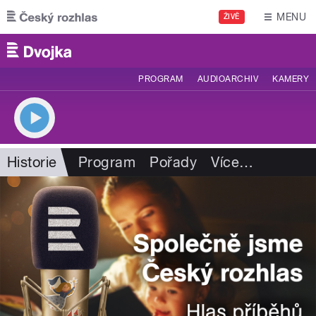
Přejít k hlavnímu obsahu
MENU
ŽIVĚ
PROGRAM
AUDIOARCHIV
KAMERY
Historie
Program
Pořady
Více
…