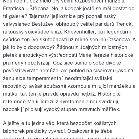
Kounicem, což mělo prý velmi rozběsňovat manžela,
Františka I. Štěpána. No, a kdopak ještě se měl dostat do
té galerie? Tajemství její ložnice prý poznali ruský
velvyslanec Bestužev, obhroublý velitel pandurů Trenck,
rakouský vojevůdce kníže Khevenhüller, ba i legendární
svůdce žen (ve skutečnosti už mírně senilní) Casanova. A
jak to bylo doopravdy? Žádnou z údajných milostných
pletek a erotických výstředností Marie Terezie historické
prameny nepotvrzují. Což sice samo o sobě divoké
pověsti vyvrátit nemůže, ale pohled na císařovnu jako na
ženu sice temperamentní, neodmítající světské
radovánky, avšak současně vzornou a milující manželku a
matku, tak ten je pravdě opravdu nejblíž. Historické
reference Marii Terezii z nymfomanie neusvědčují,
naopak jí připisují vysoký stupeň mravních měřítek.
A ještě je tu jedna věc, která bezpočet košilatých
báchorek prakticky vyvrací. Opakovaně je třeba
zdůraznit, že po celé plodné období života, do svých