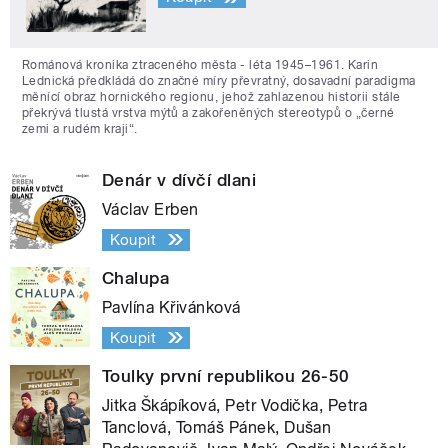
Románová kronika ztraceného města - léta 1945–1961. Karin
Lednická předkládá do značné míry převratný, dosavadní paradigma
měnící obraz hornického regionu, jehož zahlazenou historii stále
překrývá tlustá vrstva mýtů a zakořeněných stereotypů o „černé
zemi a rudém kraji“.
Denár v dívčí dlani
Václav Erben
Koupit
Chalupa
Pavlína Křivánková
Koupit
Toulky první republikou 26-50
Jitka Škápíková, Petr Vodička, Petra
Tanclová, Tomáš Pánek, Dušan