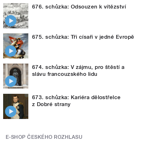
676. schůzka: Odsouzen k vítězství
675. schůzka: Tři císaři v jedné Evropě
674. schůzka: V zájmu, pro štěstí a
slávu francouzského lidu
673. schůzka: Kariéra dělostřelce
z Dobré strany
E-SHOP ČESKÉHO ROZHLASU