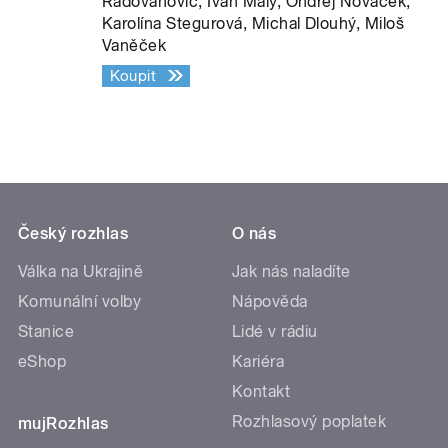
Radovanovič, Ivan Malý, Ondřej Nováček,
Karolína Stegurová, Michal Dlouhý, Miloš
Vaněček
Koupit
Český rozhlas
O nás
Válka na Ukrajině
Jak nás naladíte
Komunální volby
Nápověda
Stanice
Lidé v rádiu
eShop
Kariéra
Kontakt
Rozhlasový poplatek
mujRozhlas