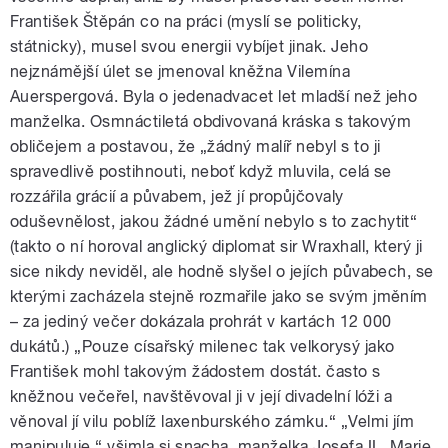
František Štěpán co na práci (myslí se politicky,
státnicky), musel svou energii vybíjet jinak. Jeho
nejznámější úlet se jmenoval kněžna Vilemína
Auerspergová. Byla o jedenadvacet let mladší než jeho
manželka. Osmnáctiletá obdivovaná kráska s takovým
obličejem a postavou, že „žádný malíř nebyl s to ji
spravedlivě postihnouti, neboť když mluvila, celá se
rozzářila grácií a půvabem, jež jí propůjčovaly
oduševnělost, jakou žádné umění nebylo s to zachytit“
(takto o ní horoval anglický diplomat sir Wraxhall, který ji
sice nikdy neviděl, ale hodně slyšel o jejích půvabech, se
kterými zacházela stejně rozmařile jako se svým jměním
– za jediný večer dokázala prohrát v kartách 12 000
dukátů.) „Pouze císařský milenec tak velkorysý jako
František mohl takovým žádostem dostát. často s
kněžnou večeřel, navštěvoval ji v její divadelní lóži a
věnoval jí vilu poblíž laxenburského zámku.“ „Velmi jím
manipuluje,“ všimla si snacha, manželka Josefa II., Marie