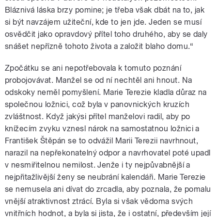
Bláznivá láska brzy pomine; je třeba však dbát na to, jak
si být navzájem užiteční, kde to jen jde. Jeden se musí
osvědčit jako opravdový přítel toho druhého, aby se daly
snášet nepřízně tohoto života a založit blaho domu.“
Zpočátku se ani nepotřebovala k tomuto poznání
probojovávat. Manžel se od ní nechtěl ani hnout. Na
odskoky neměl pomyšlení. Marie Terezie kladla důraz na
společnou ložnici, což byla v panovnických kruzích
zvláštnost. Když jakýsi přítel manželovi radil, aby po
knížecím zvyku vznesl nárok na samostatnou ložnici a
František Štěpán se to odvážil Marii Terezii navrhnout,
narazil na nepřekonatelný odpor a navrhovatel poté upadl
v nesmiřitelnou nemilost. Jenže i ty nejpůvabnější a
nejpřitažlivější ženy se neubrání kalendáři. Marie Terezie
se nemusela ani dívat do zrcadla, aby poznala, že pomalu
vnější atraktivnost ztrácí. Byla si však vědoma svých
vnitřních hodnot, a byla si jista, že i ostatní, především její