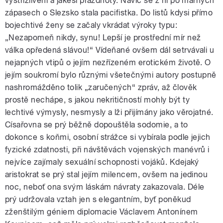
vystřízlivění a jakési prázdnoty. Navíc se z ní po marných
zápasech o Slezsko stala pacifistka. Do listů kdysi přímo
bojechtivé ženy se začaly vkrádat výroky typu:
„Nezapomeň nikdy, synu! Lepší je prostřední mír než
válka opředená slávou!“ Vídeňané ovšem dál setrvávali u
nejapných vtipů o jejím nezřízeném erotickém životě. O
jejím soukromí bylo různými všetečnými autory postupně
nashromážděno tolik „zaručených“ zpráv, až člověk
prostě nechápe, s jakou nekritičností mohly být ty
lechtivé výmysly, nesmysly a lži přijímány jako věrojatné.
Císařovna se prý běžně dopouštěla sodomie, a to
dokonce s koňmi, osobní strážce si vybírala podle jejich
fyzické zdatnosti, při návštěvách vojenských manévrů i
nejvíce zajímaly sexuální schopnosti vojáků. Kdejaký
aristokrat se prý stal jejím milencem, ovšem na jedinou
noc, neboť ona svým láskám návraty zakazovala. Déle
prý udržovala vztah jen s elegantním, byť poněkud
zženštilým géniem diplomacie Václavem Antonínem