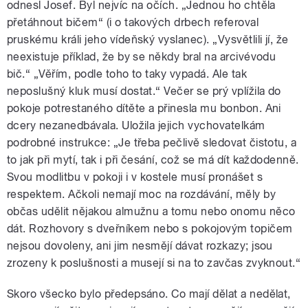
odnesl Josef. Byl nejvíc na očích. „Jednou ho chtěla
přetáhnout bičem“ (i o takových drbech referoval
pruskému králi jeho vídeňský vyslanec). „Vysvětlili jí, že
neexistuje příklad, že by se někdy bral na arcivévodu
bič.“ „Věřím, podle toho to taky vypadá. Ale tak
neposlušný kluk musí dostat.“ Večer se prý vplížila do
pokoje potrestaného dítěte a přinesla mu bonbon. Ani
dcery nezanedbávala. Uložila jejich vychovatelkám
podrobné instrukce: „Je třeba pečlivě sledovat čistotu, a
to jak při mytí, tak i při česání, což se má dít každodenně.
Svou modlitbu v pokoji i v kostele musí pronášet s
respektem. Ačkoli nemají moc na rozdávání, měly by
občas udělit nějakou almužnu a tomu nebo onomu něco
dát. Rozhovory s dveřníkem nebo s pokojovým topičem
nejsou dovoleny, ani jim nesmějí dávat rozkazy; jsou
zrozeny k poslušnosti a musejí si na to zavčas zvyknout.“
Skoro všecko bylo předepsáno. Co mají dělat a nedělat,