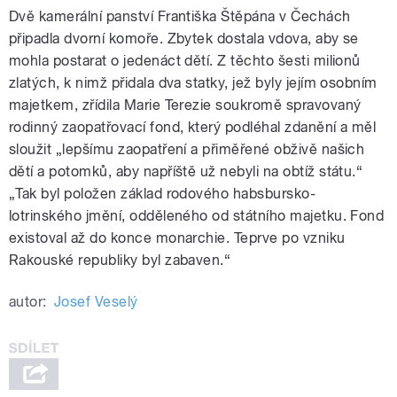
Dvě kamerální panství Františka Štěpána v Čechách
připadla dvorní komoře. Zbytek dostala vdova, aby se
mohla postarat o jedenáct dětí. Z těchto šesti milionů
zlatých, k nimž přidala dva statky, jež byly jejím osobním
majetkem, zřídila Marie Terezie soukromě spravovaný
rodinný zaopatřovací fond, který podléhal zdanění a měl
sloužit „lepšímu zaopatření a přiměřené obživě našich
dětí a potomků, aby napříště už nebyli na obtíž státu.“
„Tak byl položen základ rodového habsbursko-
lotrinského jmění, odděleného od státního majetku. Fond
existoval až do konce monarchie. Teprve po vzniku
Rakouské republiky byl zabaven.“
autor:
Josef Veselý