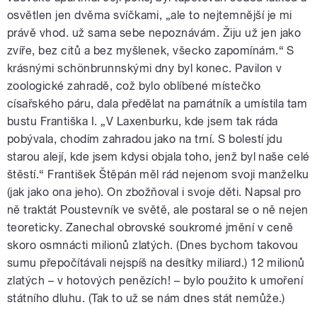
osvětlen jen dvěma svíčkami, „ale to nejtemnější je mi
právě vhod. už sama sebe nepoznávám. Žiju už jen jako
zvíře, bez citů a bez myšlenek, všecko zapomínám.“ S
krásnými schönbrunnskými dny byl konec. Pavilon v
zoologické zahradě, což bylo oblíbené místečko
císařského páru, dala předělat na památník a umístila tam
bustu Františka I. „V Laxenburku, kde jsem tak ráda
pobývala, chodím zahradou jako na trní. S bolestí jdu
starou alejí, kde jsem kdysi objala toho, jenž byl naše celé
štěstí.“ František Štěpán měl rád nejenom svoji manželku
(jak jako ona jeho). On zbožňoval i svoje děti. Napsal pro
ně traktát Poustevník ve světě, ale postaral se o ně nejen
teoreticky. Zanechal obrovské soukromé jmění v ceně
skoro osmnácti milionů zlatých. (Dnes bychom takovou
sumu přepočítávali nejspíš na desítky miliard.) 12 milionů
zlatých – v hotových penězích! – bylo použito k umoření
státního dluhu. (Tak to už se nám dnes stát nemůže.)