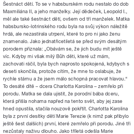
Šestnáct dětí. To se v habsburském rodu nestalo do dob
Maxmiliána II, a jeho manželky. Její dědeček, Leopold I.,
měl ale také šestnáct dětí, ovšem od tří manželek. Matka
habsbursko-lotrinského rodu byla na svůj výkon náležitě
hrdá, ale nezastírala utrpení, které to pro ni jako ženu
znamenalo. Jako jednatřicetiletá se před svým desátým
porodem přiznala: „Obávám se, že jich budu mít ještě
víc. Kdyby mi však milý Bůh děti, které už mám,
zachovati ráčil, byla bych naprosto spokojená, kdybych s
deseti skončila, protože cítím, že mne to oslabuje, že
rychle stárnu a že jsem málo schopná pracovat hlavou.“
To desáté dítě – dcera Charlotta Karolina – zemřelo při
porodu. Matka se dala ujistit, že porodní bába dceru,
která přišla nohama napřed na tento svět, aby jej zase
hned opustila, stačila nouzově pokřtít. Charlotta Karolina
byla z první desítky dětí Marie Terezie (k nimž pak přibylo
ještě šest dalších) první, které zemřelo při porodu. Jiné tři
nezůstaly naživu dlouho. Jako tříletá odešla Marie