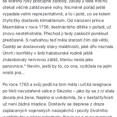
se Mariiny rysy postupně zaoblily, začaly jí také trochu
otékat věčně zatěžované nohy. Nicméně pořád ještě
vypadala velmi reprezentativně, a to i poté, co se kolem
čtyřicítky dostavilo klimakterium. Od narození prince
Maxmiliána v roce 1756, šestnáctého dítěte v pořadí, už
znovu neotěhotněla. Přechod ji tedy zaskočil poněkud
předčasně. S nadváhou teď měla starosti čím dál větší.
Častěji se dostavovaly stavy malátnosti, jaké dřív neznala.
Úmrtí i konflikty v širší habsburské rodině ještě
znásobovaly nervovou zátěž, kterou nesla jako
panovnice.“ Nevím, jestli by to, co ona, vydržela na jejím
místě jiná...
Po roce 1763 a svůj podíl na tom měla i určitá resignace
po třetí nevydařené válce o Slezsko – jako by se z ní stala
docela jiná žena. Naplno si uvědomila, že v šestačtyřiceti
už není žádná mladice. Dostavily se deprese z draze
zaplacených vojenských neúspěchů i pocity životního