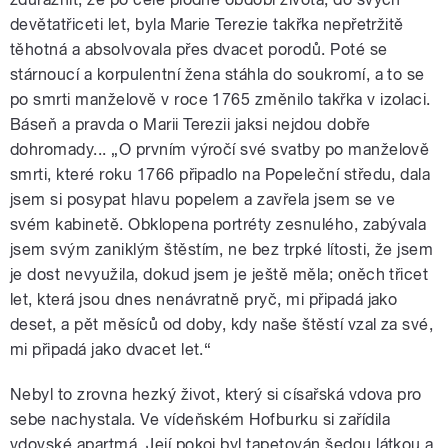
devětatřiceti let, byla Marie Terezie takřka nepřetržitě
těhotná a absolvovala přes dvacet porodů. Poté se
stárnoucí a korpulentní žena stáhla do soukromí, a to se
po smrti manželově v roce 1765 změnilo takřka v izolaci.
Báseň a pravda o Marii Terezii jaksi nejdou dobře
dohromady... „O prvním výročí své svatby po manželově
smrti, které roku 1766 připadlo na Popeleční středu, dala
jsem si posypat hlavu popelem a zavřela jsem se ve
svém kabinetě. Obklopena portréty zesnulého, zabývala
jsem svým zaniklým štěstím, ne bez trpké lítosti, že jsem
je dost nevyužila, dokud jsem je ještě měla; oněch třicet
let, která jsou dnes nenávratně pryč, mi připadá jako
deset, a pět měsíců od doby, kdy naše štěstí vzal za své,
mi připadá jako dvacet let.“
Nebyl to zrovna hezký život, který si císařská vdova pro
sebe nachystala. Ve vídeňském Hofburku si zařídila
vdovské apartmá. Její pokoj byl tapetován šedou látkou a