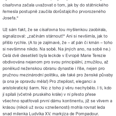
císařovna začala uvažovat o tom, jak by do státnického
řemesla postupně zaučila dorůstajícího prvorozeného
Josefa.“
Už sám fakt, že se císařovna tou myšlenkou zaobírala,
signalizoval: „začínám stárnout!“ Ani si nevšimla, jak to
přišlo rychle. (A to je zajímavé, že – ať pán či kmán – toho
si nevšimne nikdo. Na sobě. Na jiných ano, na sobě ne.)
Celá dvě desetiletí byla leckde v Evropě Marie Terezie
obdivována nejenom pro svou principiální, zmužilou, až
poněkud neženskou obranu dynastie i říše, nejen pro
pružnou mezinárodní politiku, ale také pro ženské půvaby
(a ona je opravdu měla!) Pro ztepilost, eleganci a
aristokratický šarm. Nic z toho jí věru nechybělo. I ti, kdo
jí spílali (včetně pruského krále) v ní přesto přese
všechno spatřovali první dámu kontinentu, jíž se vlivem a
krásou (nikoli už svou vznešeností) mohla rovnat leda
snad milenka Ludvíka XV. markýza de Pompadour.