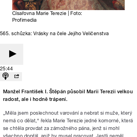
Císařovna Marie Terezie | Foto:
Profimedia
565. schůzka: Vrásky na čele Jejího Veličenstva
25:44
Manžel František I. Štěpán působil Marii Terezii velkou
radost, ale i hodně trápení.
„Měla jsem poslechnout varování a nebrat si muže, který
nemá co dělat,“ řekla Marie Terezie jedné komorné, která
se chtěla provdat za zámožného pána, jenž si mohl
všechno dopřál, aniž by musel pracovat. Jestli neměl