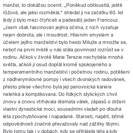
manžel, to dokážou ocenit. „Poněkud obtloustlá, ještě
růžová, ale jaksi rozměklá,“ shledal ji na začátku 60. let
(kdy jí bylo mezi čtyřiceti a padesáti) jeden Francouz.
„Jsem však fascinován jejíma očima, z nich vyzařuje
nejen dobrota, ale i moudrost. Hlavním smyslem a
účelem jejího manželství bylo heslo Milujte a množte se,
neboť na první místě u nás stála povinnost rozrůst se v
rodinu. Ačkoli v životě Marie Terezie nechyběla mnohá
světla, ačkoli jí osud dopřál kromě spokojeného a
temperamentního manželství i početnou rodinu, potěšení
z nádherymilovné pompy i všech dvorských radovánek,
přesto přese všechno byla její panovnická kariéra
nelehká a komplikovaná. Do řídkých idylických chvil
znovu a znovu vtrhávala dramata válek, zápasů o držení
vlastní dynastické moci, sousedními vladaři po dlouhá
léta zpochybňované i napadané. Starosti, napětí, břímě
odpovědnosti značně převažovaly nad zážitky libými.
Bylo tomu tak i v dobách, kdy se přihlásila léta a kdy