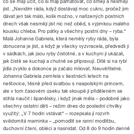
co se mají učit, co si mají pamatovat, co smějí a nesmějí
jíst. „Nevidím ráda, když dostávají moc cukru, pročež jim
dávat jen tak málo, kolik možno, v nařízených postních
dnech však nesmějí jíst nic než oběd, s výjimkou malého
kousku chleba. Pro pátky a všechny postní dny – ryba.“
Malá Johanna Gabriela, která neměly ryby ráda, byla
donucena je jíst, a když je všecky vyzvracela, předvedli jí
v sádkách, jak jsou ryby čistotné, a v kuchyni jí ukázali,
jak čistě se kuchají a chutně se připravují. Dítě si na rybí
jídla zvyklo a dokonce je začalo milovat. Neuvěřitelné.
Johanna Gabriela zemřela v šestnácti letech na
neštovice, těsně před svatbou s neapolským princem,
ale v tom časovém úseku tak skoupě jí přiděleném se
stihla naučit i španělsky, i když jinak měla – podobně jako
všechny ostatní děti – režim dnes do poslední chvilky
využitý: „V 7 hodin vstávat“ – rozepsala jí rozvrh
svědomitá maminka – „pomodlit se ranní modlitbu,
duchovní čtení, obléci a nasnídat. Od 8 do 9 hodin denně