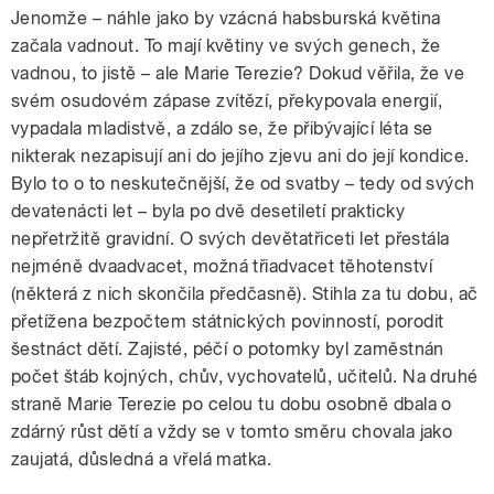
Jenomže – náhle jako by vzácná habsburská květina
začala vadnout. To mají květiny ve svých genech, že
vadnou, to jistě – ale Marie Terezie? Dokud věřila, že ve
svém osudovém zápase zvítězí, překypovala energií,
vypadala mladistvě, a zdálo se, že přibývající léta se
nikterak nezapisují ani do jejího zjevu ani do její kondice.
Bylo to o to neskutečnější, že od svatby – tedy od svých
devatenácti let – byla po dvě desetiletí prakticky
nepřetržitě gravidní. O svých devětatřiceti let přestála
nejméně dvaadvacet, možná třiadvacet těhotenství
(některá z nich skončila předčasně). Stihla za tu dobu, ač
přetížena bezpočtem státnických povinností, porodit
šestnáct dětí. Zajisté, péčí o potomky byl zaměstnán
počet štáb kojných, chův, vychovatelů, učitelů. Na druhé
straně Marie Terezie po celou tu dobu osobně dbala o
zdárný růst dětí a vždy se v tomto směru chovala jako
zaujatá, důsledná a vřelá matka.