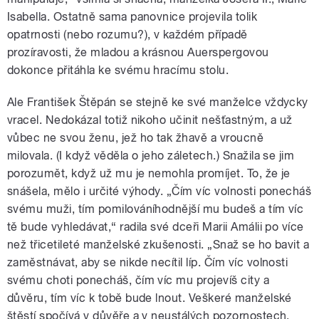
Isabella. Ostatně sama panovnice projevila tolik
opatrnosti (nebo rozumu?), v každém případě
prozíravosti, že mladou a krásnou Auerspergovou
dokonce přitáhla ke svému hracímu stolu.
Ale František Štěpán se stejně ke své manželce vždycky
vracel. Nedokázal totiž nikoho učinit nešťastným, a už
vůbec ne svou ženu, jež ho tak žhavě a vroucně
milovala. (I když věděla o jeho záletech.) Snažila se jim
porozumět, když už mu je nemohla promíjet. To, že je
snášela, mělo i určité výhody. „Čím víc volnosti ponecháš
svému muži, tím pomilováníhodnější mu budeš a tím víc
tě bude vyhledávat,“ radila své dceři Marii Amálii po více
než třicetileté manželské zkušenosti. „Snaž se ho bavit a
zaměstnávat, aby se nikde necítil líp. Čím víc volnosti
svému choti ponecháš, čím víc mu projevíš city a
důvěru, tím víc k tobě bude lnout. Veškeré manželské
štěstí spočívá v důvěře a v neustálých pozornostech.