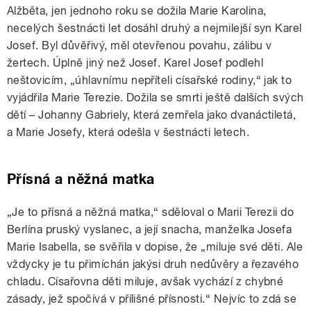
Alžběta, jen jednoho roku se dožila Marie Karolina,
necelých šestnácti let dosáhl druhý a nejmilejší syn Karel
Josef. Byl důvěřivý, měl otevřenou povahu, zálibu v
žertech. Úplně jiný než Josef. Karel Josef podlehl
neštovicím, „úhlavnímu nepříteli císařské rodiny,“ jak to
vyjádřila Marie Terezie. Dožila se smrti ještě dalších svých
dětí – Johanny Gabriely, která zemřela jako dvanáctiletá,
a Marie Josefy, která odešla v šestnácti letech.
Přísná a něžná matka
„Je to přísná a něžná matka,“ sděloval o Marii Terezii do
Berlína pruský vyslanec, a její snacha, manželka Josefa
Marie Isabella, se svěřila v dopise, že „miluje své děti. Ale
vždycky je tu přimíchán jakýsi druh nedůvěry a řezavého
chladu. Císařovna děti miluje, avšak vychází z chybné
zásady, jež spočívá v přílišné přísnosti.“ Nejvíc to zdá se