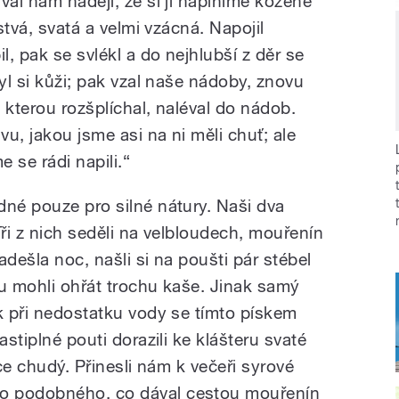
val nám naději, že si jí naplníme kožené
rstvá, svatá a velmi vzácná. Napojil
l, pak se svlékl a do nejhlubší z děr se
myl si kůži; pak vzal naše nádoby, znovu
 kterou rozšplíchal, naléval do nádob.
u, jakou jsme asi na ni měli chuť; ale
e se rádi napili.“
dné pouze pro silné nátury. Naši dva
Tři z nich seděli na velbloudech, mouřenín
adešla noc, našli si na poušti pár stébel
ku mohli ohřát trochu kaše. Jinak samý
ak při nedostatku vody se tímto pískem
astiplné pouti dorazili ke klášteru svaté
ice chudý. Přinesli nám k večeři syrové
o podobného, co dával cestou mouřenín