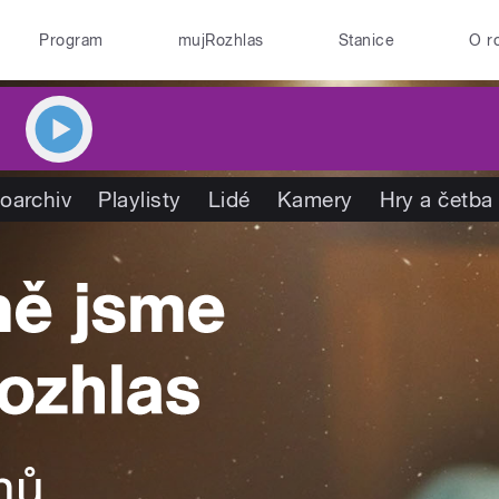
Program
mujRozhlas
Stanice
O r
oarchiv
Playlisty
Lidé
Kamery
Hry a četba