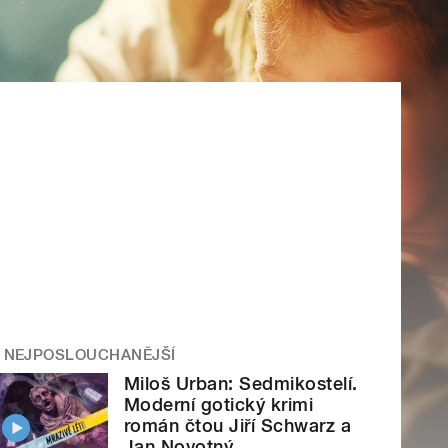
NEJPOSLOUCHANĚJŠÍ
Miloš Urban: Sedmikostelí.
Moderní gotický krimi
román čtou Jiří Schwarz a
Jan Novotný