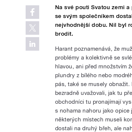
Na své pouti Svatou zemi a 
se svým společníkem dostal 
nejvhodnější dobu. Nil byl r
brodit.
Harant poznamenává, že muži 
problémy a kolektivně se svlék
hlavou, ani před množstvím ž
plundry z bílého nebo modréh
pás, také se musely obnažit.
bezradně uvažovali, jak tu pře
obchodníci tu pronajímají vyso
s nohama nahoru jako opice j
některých místech museli koně
dostali na druhý břeh, ale na