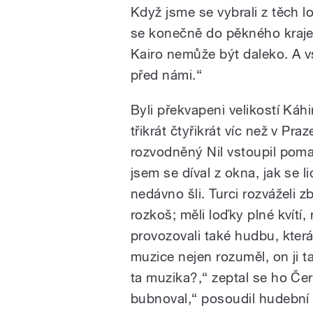
Když jsme se vybrali z těch l
se konečně do pěkného kraje, 
Kairo nemůže být daleko. A vsk
před námi.“
Byli překvapeni velikostí Káh
třikrát čtyřikrát víc než v Pra
rozvodněný Nil vstoupil pomal
jsem se díval z okna, jak se li
nedávno šli. Turci rozváželi zb
rozkoš; měli loďky plné kvítí,
provozovali také hudbu, kter
muzice nejen rozuměl, on ji ta
ta muzika?,“ zeptal se ho Čer
bubnoval,“ posoudil hudební 