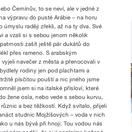
ebo Černínův, to se neví, ale v jedné z
 na výpravu do pusté Arábie – na horu
o úmyslu raději zřekli, až na ty dva. Své
ovi a vzali si s sebou jenom několik
patrnosti zašít ještě pár dukátů do
avlékl přes rameno. S arabským
yjeli navečer z města a přenocovali v
bydlely rodiny jen pod plachtami a
ržitě písčitou pouští a nic jiného jsme
mněl jsem si na italské přísloví, které
kdo žene osla, nebo vede s sebou kurvu,
různic a bez těžkostí. Když svítalo, přijeli
vanáct studnic Mojžíšových – voda v nich
ako u nás bývá při hnoji. Tou vodou nás