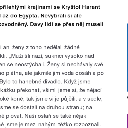
přilehlými krajinami se Kryštof Harant
až do Egypta. Nevybrali si ale
ozvodněný. Davy lidí se přes něj museli
ani ženy z toho nedělali žádné
li. „Muži šli nazí, suknici vysoko nad
en se neostýchali. Ženy si nechávaly své
o plátna, ale jakmile jim voda dosáhla po
 Bylo to hanebné divadlo. Když jsme
kážku překonat, všimli jsme si, že nějací
ké koně; tak jsme si je půjčili, a v sedle,
sme se dostali na druhou stranu; na
 plovat. Naši oslaři se také nějak
hé jsme je mezi nahými těžko rozpoznali.