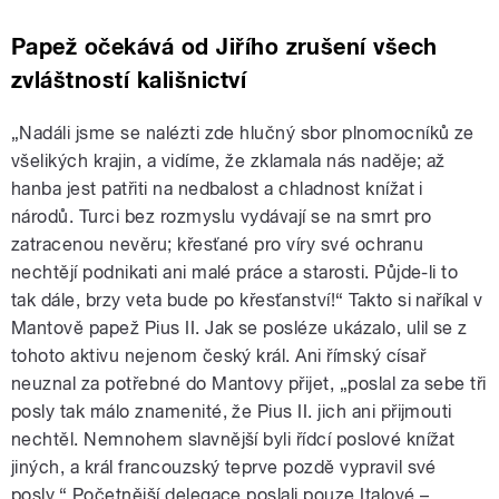
Papež očekává od Jiřího zrušení všech
zvláštností kališnictví
„Nadáli jsme se nalézti zde hlučný sbor plnomocníků ze
všelikých krajin, a vidíme, že zklamala nás naděje; až
hanba jest patřiti na nedbalost a chladnost knížat i
národů. Turci bez rozmyslu vydávají se na smrt pro
zatracenou nevěru; křesťané pro víry své ochranu
nechtějí podnikati ani malé práce a starosti. Půjde-li to
tak dále, brzy veta bude po křesťanství!“ Takto si naříkal v
Mantově papež Pius II. Jak se posléze ukázalo, ulil se z
tohoto aktivu nejenom český král. Ani římský císař
neuznal za potřebné do Mantovy přijet, „poslal za sebe tři
posly tak málo znamenité, že Pius II. jich ani přijmouti
nechtěl. Nemnohem slavnější byli řídcí poslové knížat
jiných, a král francouzský teprve pozdě vypravil své
posly.“ Početnější delegace poslali pouze Italové –