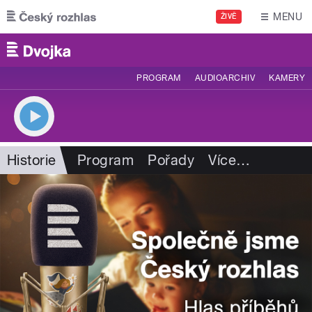
Přejít k hlavnímu obsahu
MENU
ŽIVĚ
PROGRAM
AUDIOARCHIV
KAMERY
Historie
Program
Pořady
Více
…