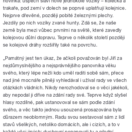
novinka: úspěch slaví nové jednokolé vozíky – kolečka a
trakaře, pod zemí v dolech se poprvé uplatňují kolejnice.
Nejprve dřevěné, později pobité železnými plechy.
Jezdily po nich vozíky zvané hunty. Zdá se, že naše
země byla mezi vůbec prvními na světě, které zavedly
kolejovou důlní dopravu. Teprve o několik století později
se kolejové dráhy rozšířily také na povrchu.
„Památný jest ten úkaz, že ačkoli považován byl Jiří za
nejdůmyslnějšího a nejsprávnějšího panovníka věku
svého, který lépe nežli kdo uměl raditi sobě sám, přece
nad jiné mocnáře pilněji vyhledával i užíval rady ve všech
otázkách vládních. Nikdy nerozhodoval se o věci jakékoli,
aby nepodal ji dříve na zdání rady své. Teprve když slyšel
hlasy rozdílné, pak ustanovoval se sám podle zdání
svého, a věc takto jednou usouzená prosazována byla
důrazem neoblomným. Radu svou sestavoval sám z lidí
stavů všelikých, netoliko domácích, ale i cizích, a to v
každé věci jiných; duchovní nepanovali tu a přední