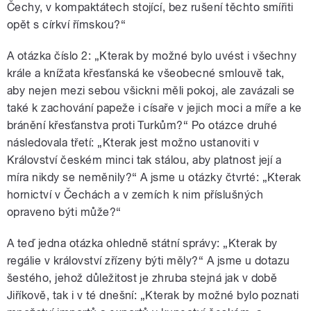
Čechy, v kompaktátech stojící, bez rušení těchto smířiti
opět s církví římskou?“
A otázka číslo 2: „Kterak by možné bylo uvést i všechny
krále a knížata křesťanská ke všeobecné smlouvě tak,
aby nejen mezi sebou všickni měli pokoj, ale zavázali se
také k zachování papeže i císaře v jejich moci a míře a ke
bránění křesťanstva proti Turkům?“ Po otázce druhé
následovala třetí: „Kterak jest možno ustanoviti v
Království českém minci tak stálou, aby platnost její a
míra nikdy se neměnily?“ A jsme u otázky čtvrté: „Kterak
hornictví v Čechách a v zemích k nim příslušných
opraveno býti může?“
A teď jedna otázka ohledně státní správy: „Kterak by
regálie v království zřízeny býti měly?“ A jsme u dotazu
šestého, jehož důležitost je zhruba stejná jak v době
Jiříkově, tak i v té dnešní: „Kterak by možné bylo poznati