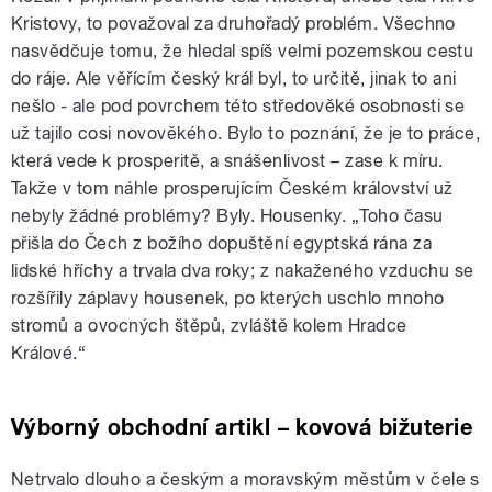
Kristovy, to považoval za druhořadý problém. Všechno
nasvědčuje tomu, že hledal spíš velmi pozemskou cestu
do ráje. Ale věřícím český král byl, to určitě, jinak to ani
nešlo - ale pod povrchem této středověké osobnosti se
už tajilo cosi novověkého. Bylo to poznání, že je to práce,
která vede k prosperitě, a snášenlivost – zase k míru.
Takže v tom náhle prosperujícím Českém království už
nebyly žádné problémy? Byly. Housenky. „Toho času
přišla do Čech z božího dopuštění egyptská rána za
lidské hříchy a trvala dva roky; z nakaženého vzduchu se
rozšířily záplavy housenek, po kterých uschlo mnoho
stromů a ovocných štěpů, zvláště kolem Hradce
Králové.“
Výborný obchodní artikl – kovová bižuterie
Netrvalo dlouho a českým a moravským městům v čele s