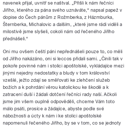
navenek přijal, uvnitř se naštval. „Přišli k nám řečníci
Jiřího, kterého za pána svého uznáváte,“ napsal papež v
dopise do Čech pánům z Rožmberka, z Házmburka,
Šternberka, Michalovic a dalším, „které jsme rádi viděli a
milostivě jsme slyšeli, cokoli nám od řečeného Jiřího
přednášeli.“
Oni mu ovšem čeští páni nepřednášeli pouze to, co měli
od Jiřího nakázáno, oni si leccos přidali sami. „Činili tak v
pokoře povinné nám i stolici apoštolské, vykládajíce mezi
jinými nejedny nedostatky a bludy v tom království
vzešlé, ježto zdají se směřovati ke zlehčení služeb
božích a k pohrdání věrou katolickou ke škodě a k
zatracení duší i žádali dotčení řečníci rady naší. Ačkoli
jsme jim všem ouplně odpověděli, chceme Vám toto
málo psáti, prosíce a žádajíce, abyste podle své
nábožnosti a úcty k nám i ke stolici apoštolské
napomenuli řečeného Jiřího, by se v tom, co se jednoty