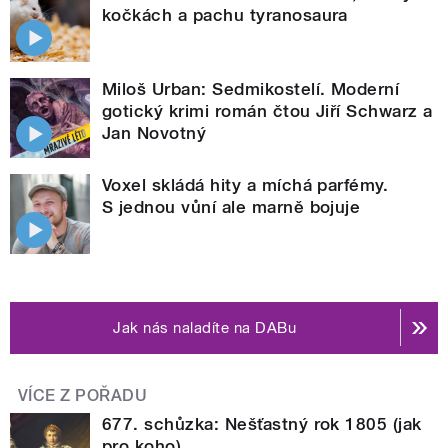
kočkách a pachu tyranosaura
Miloš Urban: Sedmikostelí. Moderní
gotický krimi román čtou Jiří Schwarz a
Jan Novotný
Voxel skládá hity a míchá parfémy.
S jednou vůní ale marně bojuje
Jak nás naladíte na DABu
VÍCE Z POŘADU
677. schůzka: Nešťastný rok 1805 (jak
pro koho)