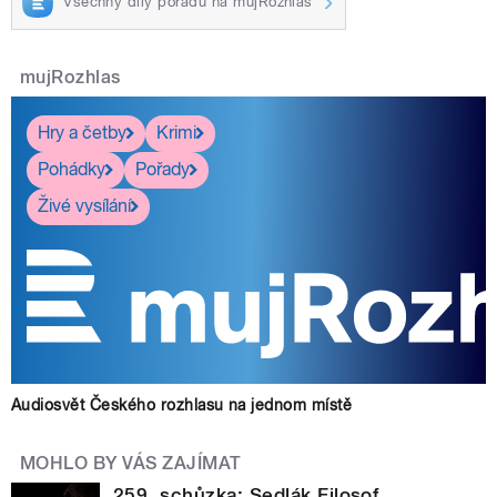
Všechny díly pořadu na mujRozhlas
mujRozhlas
Hry a četby
Krimi
Pohádky
Pořady
Živé vysílání
Audiosvět Českého rozhlasu na jednom místě
MOHLO BY VÁS ZAJÍMAT
259. schůzka: Sedlák Filosof