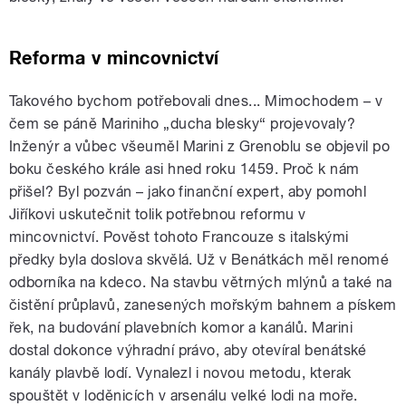
Reforma v mincovnictví
Takového bychom potřebovali dnes... Mimochodem – v
čem se páně Mariniho „ducha blesky“ projevovaly?
Inženýr a vůbec všeuměl Marini z Grenoblu se objevil po
boku českého krále asi hned roku 1459. Proč k nám
přišel? Byl pozván – jako finanční expert, aby pomohl
Jiříkovi uskutečnit tolik potřebnou reformu v
mincovnictví. Pověst tohoto Francouze s italskými
předky byla doslova skvělá. Už v Benátkách měl renomé
odborníka na kdeco. Na stavbu větrných mlýnů a také na
čistění průplavů, zanesených mořským bahnem a pískem
řek, na budování plavebních komor a kanálů. Marini
dostal dokonce výhradní právo, aby otevíral benátské
kanály plavbě lodí. Vynalezl i novou metodu, kterak
spouštět v loděnicích v arsenálu velké lodi na moře.