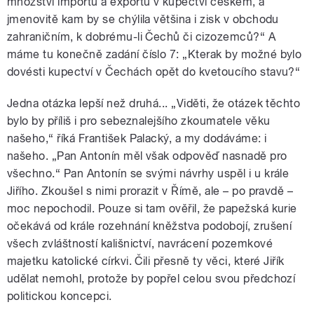
množství importů a exportů v kupectví českém, a
jmenovitě kam by se chýlila většina i zisk v obchodu
zahraničním, k dobrému-li Čechů či cizozemců?“ A
máme tu konečně zadání číslo 7: „Kterak by možné bylo
dovésti kupectví v Čechách opět do kvetoucího stavu?“
Jedna otázka lepší než druhá... „Viděti, že otázek těchto
bylo by příliš i pro sebeznalejšího zkoumatele věku
našeho,“ říká František Palacký, a my dodáváme: i
našeho. „Pan Antonín měl však odpověď nasnadě pro
všechno.“ Pan Antonín se svými návrhy uspěl i u krále
Jiřího. Zkoušel s nimi prorazit v Římě, ale – po pravdě –
moc nepochodil. Pouze si tam ověřil, že papežská kurie
očekává od krále rozehnání kněžstva podobojí, zrušení
všech zvláštností kališnictví, navrácení pozemkové
majetku katolické církvi. Čili přesně ty věci, které Jiřík
udělat nemohl, protože by popřel celou svou předchozí
politickou koncepci.