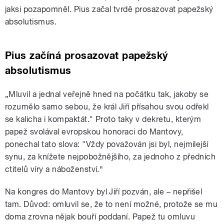
jaksi pozapomněl. Pius začal tvrdě prosazovat papežský
absolutismus.
Pius začíná prosazovat papežský
absolutismus
„Mluvil a jednal veřejně hned na počátku tak, jakoby se
rozumělo samo sebou, že král Jiří přísahou svou odřekl
se kalicha i kompaktát." Proto taky v dekretu, kterým
papež svolával evropskou honoraci do Mantovy,
ponechal tato slova: "Vždy považován jsi byl, nejmilejší
synu, za knížete nejpobožnějšího, za jednoho z předních
ctitelů víry a náboženství.“
Na kongres do Mantovy byl Jiří pozván, ale – nepřišel
tam. Důvod: omluvil se, že to není možné, protože se mu
doma zrovna nějak bouří poddaní. Papež tu omluvu