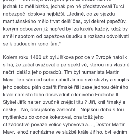
jednak to měli blízko, jednak pro ně představovali Turci
nebezpečí doslova nejbližší. „Jediné, co ze sjezdu
mantuánského mělo trvat delší čas, byl dekret papežův,
kterým odsouzen již napřed byl za kacíře každý, kdož by
směl napotom od papežova úsudku a rozkazu odvolávati
se k budoucím koncilům.“
Kolem roku 1460 už byl Jiříkova pozice v Evropě natolik
silná, že začal uvažovat o perspektivě, kterou mu vlastně
načrtl další z jeho poradců. Tím byl humanista Martin
Mayr. Ten sám od sebe nabídl Jiřímu své služby a spojil s
jeho osobou plán opatřit římské říši zase jednou dělného
krále namísto toho dosavadního lenivého Fridricha III.
Slyšel Jiřík na ten zvučně znějící titul? Jiří, král římský a
český... No, cosi jakoby zaslechl... Nějakou dobu s tou
myšlenkou dokonce koketoval, ona totiž jeho
ctižádostivé povaze velice vyhovovala... „Doktor Martin
Mayr, jehož nacházíme ve službě krále Jiřího, byl jedním