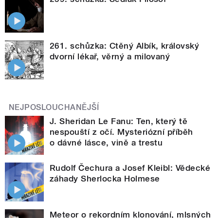
261. schůzka: Ctěný Albík, královský
dvorní lékař, věrný a milovaný
NEJPOSLOUCHANĚJŠÍ
J. Sheridan Le Fanu: Ten, který tě
nespouští z očí. Mysteriózní příběh
o dávné lásce, vině a trestu
Rudolf Čechura a Josef Kleibl: Vědecké
záhady Sherlocka Holmese
Meteor o rekordním klonování, mlsných