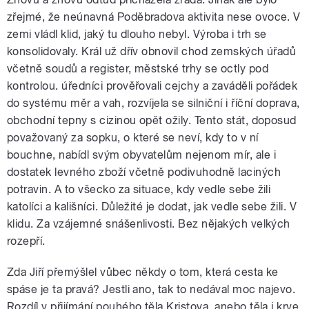
zřejmé, že neúnavná Poděbradova aktivita nese ovoce. V
zemi vládl klid, jaký tu dlouho nebyl. Výroba i trh se
konsolidovaly. Král už dřív obnovil chod zemských úřadů
včetně soudů a register, městské trhy se octly pod
kontrolou. úředníci prověřovali cejchy a zaváděli pořádek
do systému měr a vah, rozvíjela se silniční i říční doprava,
obchodní tepny s cizinou opět ožily. Tento stát, doposud
považovaný za sopku, o které se neví, kdy to v ní
bouchne, nabídl svým obyvatelům nejenom mír, ale i
dostatek levného zboží včetně podivuhodně laciných
potravin. A to všecko za situace, kdy vedle sebe žili
katolíci a kališníci. Důležité je dodat, jak vedle sebe žili. V
klidu. Za vzájemné snášenlivosti. Bez nějakých velkých
rozepří.
Zda Jiří přemýšlel vůbec někdy o tom, která cesta ke
spáse je ta pravá? Jestli ano, tak to nedával moc najevo.
Rozdíl v přijímání pouhého těla Kristova, anebo těla i krve