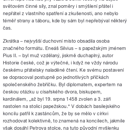
světovém činné síly, znal poměry i smýšlení přátel i
nepřátel z vlastního spatření a zkušenosti, ano nebylo
téměř strany a táboru, kde by sám byl nepřebýval některý
čas.
Zkrátka – nejvyšší duchovní místo obsadila osoba
značného formátu. Eneáš Silvius – s papežským jménem
Pius II. – byl muž vzdělaný, jiskrně duchaplný, autor
Historie české, což je výtečné, i když ne vždy národu
českému přátelsky naladěné čtení. Ke svému postavení
se dopracoval postupně po jednotlivých příčkách
společenského žebříčku. Byl diplomatem, expertem na
českou otázku u císařského dvora, biskupem,
kardinálem, „až byl 19. srpna 1458 zvolen a 3. září
nastolen na stolici papežskou.“ V dobách basilejského
koncilu patřil k zastáncům, že by se mělo v církvi
rozhodovat kolektivně, to znamená na koncilech, jakmile
však dosáhl Petrova stolce, na tuto původní myšlenku