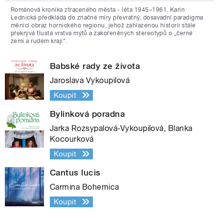
Románová kronika ztraceného města - léta 1945–1961. Karin
Lednická předkládá do značné míry převratný, dosavadní paradigma
měnící obraz hornického regionu, jehož zahlazenou historii stále
překrývá tlustá vrstva mýtů a zakořeněných stereotypů o „černé
zemi a rudém kraji“.
Babské rady ze života
Jaroslava Vykoupilová
Koupit
Bylinková poradna
Jarka Rozsypalová-Vykoupilová, Blanka
Kocourková
Koupit
Cantus lucis
Carmina Bohemica
Koupit