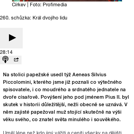
Církev | Foto: Profimedia
260. schůzka: Král dvojího lidu
28:14
Na stolici papežské usedl týž Aeneas Silvius
Piccolomini, kterého jsme již poznali co výtečného
spisovatele, i co moudrého a srdnatého jednatele na
dvoře císařově. Povýšení jeho pod jménem Pius II. byl
skutek v historii důležitější, nežli obecně se uznává. V
něm zajisté papežoval muž stojící skutečně na výši
věku svého, co znatel světa minulého i souvěkého.
Uměl lépe než kdo jiný vážiti a ceniti všecky na dějišti