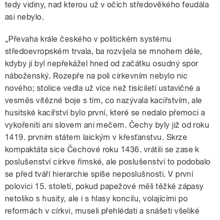
tedy vidiny, nad kterou už v očích středověkého feudála
asi nebylo.
„Převaha krále českého v politickém systému
středoevropském trvala, ba rozvíjela se mnohem déle,
kdyby jí byl nepřekážel hned od začátku osudný spor
náboženský. Rozepře na poli církevním nebylo nic
nového; stolice vedla už více než tisíciletí ustavičné a
vesměs vítězné boje s tím, co nazývala kacířstvím, ale
husitské kacířství bylo první, které se nedalo přemoci a
vykořeniti ani slovem ani mečem. Čechy byly již od roku
1419. prvním státem laickým v křesťanstvu. Skrze
kompaktáta sice Čechové roku 1436. vrátili se zase k
poslušenství církve římské, ale poslušenství to podobalo
se před tváří hierarchie spíše neposlušnosti. V první
polovici 15. století, pokud papežové měli těžké zápasy
netoliko s husity, ale i s hlasy koncilu, volajícími po
reformách v církvi, museli přehlédati a snášeti všeliké