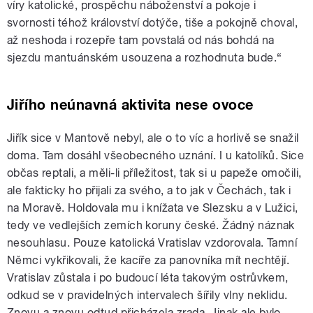
víry katolické, prospěchu náboženství a pokoje i
svornosti téhož království dotýče, tiše a pokojně choval,
až neshoda i rozepře tam povstalá od nás bohdá na
sjezdu mantuánském usouzena a rozhodnuta bude.“
Jiřího neúnavná aktivita nese ovoce
Jiřík sice v Mantově nebyl, ale o to víc a horlivě se snažil
doma. Tam dosáhl všeobecného uznání. I u katolíků. Sice
občas reptali, a měli-li příležitost, tak si u papeže omočili,
ale fakticky ho přijali za svého, a to jak v Čechách, tak i
na Moravě. Holdovala mu i knížata ve Slezsku a v Lužici,
tedy ve vedlejších zemích koruny české. Žádný náznak
nesouhlasu. Pouze katolická Vratislav vzdorovala. Tamní
Němci vykřikovali, že kacíře za panovníka mít nechtějí.
Vratislav zůstala i po budoucí léta takovým ostrůvkem,
odkud se v pravidelných intervalech šířily vlny neklidu.
Znovu a znovu odtud přicházela zrada. Jinak ale bylo