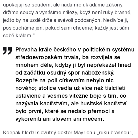
upokojují se soudem; ale nadarmo ukládáme zákony,
držíme soudy a vynášíme nálezy, když není ruky branné,
ježto by na uzdě držela svévoli poddaných. Nedivíce ji,
posloucháme jen, pokud sami chceme; každý jest sám
sobě králem.“
Převaha krále českého v politickém systému
středoevropském trvala, ba rozvíjela se
mnohem déle, kdyby jí byl nepřekážel hned
od začátku osudný spor náboženský.
Rozepře na poli církevním nebylo nic
nového; stolice vedla už více než tisíciletí
ustavičné a vesměs vítězné boje s tím, co
nazývala kacířstvím, ale husitské kacířství
bylo první, které se nedalo přemoci a
vykořeniti ani slovem ani mečem.
Kdepak hledal slovutný doktor Mayr onu „ruku brannou“,