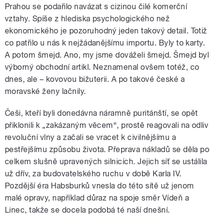
Prahou se podařilo navázat s cizinou čilé komerční
vztahy. Spíše z hlediska psychologického než
ekonomického je pozoruhodný jeden takový detail. Totiž
co patřilo u nás k nejžádanějšímu importu. Byly to karty.
A potom šmejd. Ano, my jsme dováželi šmejd. Šmejd byl
výborný obchodní artikl. Neznamenal ovšem totéž, co
dnes, ale – kovovou bižuterii. A po takové české a
moravské ženy lačnily.
Češi, kteří byli donedávna náramně puritánští, se opět
přiklonili k „zakázaným věcem“, prostě reagovali na odliv
revoluční vlny a začali se vracet k civilnějšímu a
pestřejšímu způsobu života. Přeprava nákladů se děla po
celkem slušně upravených silnicích. Jejich síť se ustálila
už dřív, za budovatelského ruchu v době Karla IV.
Pozdější éra Habsburků vnesla do této sítě už jenom
malé opravy, například důraz na spoje směr Vídeň a
Linec, takže se docela podobá té naší dnešní.