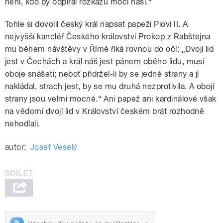
není, kdo by odpíral rozkazu moci naší.“
Tohle si dovolil český král napsat papeži Piovi II. A
nejvyšší kancléř Českého království Prokop z Rabštejna
mu během návštěvy v Římě říká rovnou do očí: „Dvojí lid
jest v Čechách a král náš jest pánem obého lidu, musí
oboje snášeti; neboť přidržel-li by se jedné strany a jí
nakládal, strach jest, by se mu druhá nezprotivila. A obojí
strany jsou velmi mocné.“ Ani papež ani kardinálové však
na vědomí dvojí lid v Království českém brát rozhodně
nehodlali.
autor:
Josef Veselý