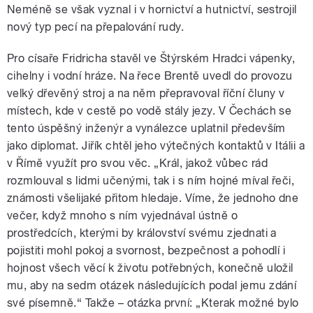
Neméně se však vyznal i v hornictví a hutnictví, sestrojil
nový typ pecí na přepalování rudy.
Pro císaře Fridricha stavěl ve Štýrském Hradci vápenky,
cihelny i vodní hráze. Na řece Brentě uvedl do provozu
velký dřevěný stroj a na něm přepravoval říční čluny v
místech, kde v cestě po vodě stály jezy. V Čechách se
tento úspěšný inženýr a vynálezce uplatnil především
jako diplomat. Jiřík chtěl jeho výtečných kontaktů v Itálii a
v Římě využít pro svou věc. „Král, jakož vůbec rád
rozmlouval s lidmi učenými, tak i s ním hojné míval řeči,
známosti všelijaké přitom hledaje. Víme, že jednoho dne
večer, když mnoho s ním vyjednával ústně o
prostředcích, kterými by království svému zjednati a
pojistiti mohl pokoj a svornost, bezpečnost a pohodlí i
hojnost všech věcí k životu potřebných, konečně uložil
mu, aby na sedm otázek následujících podal jemu zdání
své písemně.“ Takže – otázka první: „Kterak možné bylo