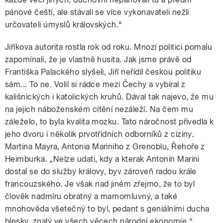
pánové čeští, ale stávali se více vykonavateli nežli
určovateli úmyslů královských.“
Jiříkova autorita rostla rok od roku. Mnozí politici pomalu
zapomínali, že je vlastně husita. Jak jsme právě od
Františka Palackého slyšeli, Jiří neřídil českou politiku
sám... To ne. Volil si rádce mezi Čechy a vybíral z
kališnických i katolických kruhů. Dával tak najevo, že mu
na jejich náboženském cítění nezáleží. Na čem mu
záleželo, to byla kvalita mozku. Tato náročnost přivedla k
jeho dvoru i několik prvotřídních odborníků z ciziny.
Martina Mayra, Antonia Mariniho z Grenoblu, Řehoře z
Heimburka. „Nelze udati, kdy a kterak Antonín Marini
dostal se do služby královy, byv zároveň radou krále
francouzského. Je však nad jiném zřejmo, že to byl
člověk nadmíru obratný a marnomluvný, a také
mnohověda všetečný to byl, pedant s geniálními ducha
blesky, znalý ve všech věcech národní ekonomie.“