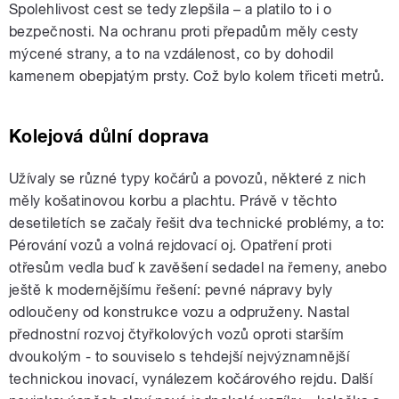
Spolehlivost cest se tedy zlepšila – a platilo to i o
bezpečnosti. Na ochranu proti přepadům měly cesty
mýcené strany, a to na vzdálenost, co by dohodil
kamenem obepjatým prsty. Což bylo kolem třiceti metrů.
Kolejová důlní doprava
Užívaly se různé typy kočárů a povozů, některé z nich
měly košatinovou korbu a plachtu. Právě v těchto
desetiletích se začaly řešit dva technické problémy, a to:
Pérování vozů a volná rejdovací oj. Opatření proti
otřesům vedla buď k zavěšení sedadel na řemeny, anebo
ještě k modernějšímu řešení: pevné nápravy byly
odloučeny od konstrukce vozu a odpruženy. Nastal
přednostní rozvoj čtyřkolových vozů oproti starším
dvoukolým - to souviselo s tehdejší nejvýznamnější
technickou inovací, vynálezem kočárového rejdu. Další