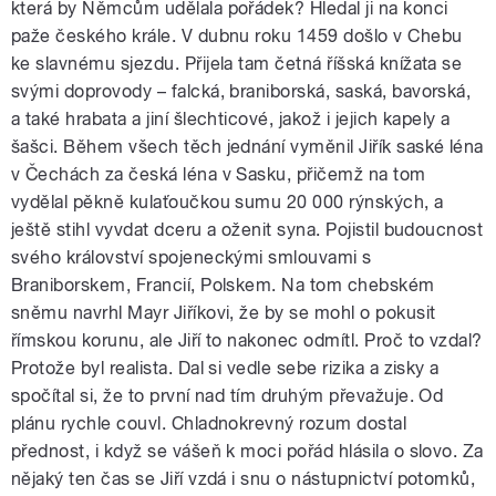
která by Němcům udělala pořádek? Hledal ji na konci
paže českého krále. V dubnu roku 1459 došlo v Chebu
ke slavnému sjezdu. Přijela tam četná říšská knížata se
svými doprovody – falcká, braniborská, saská, bavorská,
a také hrabata a jiní šlechticové, jakož i jejich kapely a
šašci. Během všech těch jednání vyměnil Jiřík saské léna
v Čechách za česká léna v Sasku, přičemž na tom
vydělal pěkně kulaťoučkou sumu 20 000 rýnských, a
ještě stihl vyvdat dceru a oženit syna. Pojistil budoucnost
svého království spojeneckými smlouvami s
Braniborskem, Francií, Polskem. Na tom chebském
sněmu navrhl Mayr Jiříkovi, že by se mohl o pokusit
římskou korunu, ale Jiří to nakonec odmítl. Proč to vzdal?
Protože byl realista. Dal si vedle sebe rizika a zisky a
spočítal si, že to první nad tím druhým převažuje. Od
plánu rychle couvl. Chladnokrevný rozum dostal
přednost, i když se vášeň k moci pořád hlásila o slovo. Za
nějaký ten čas se Jiří vzdá i snu o nástupnictví potomků,