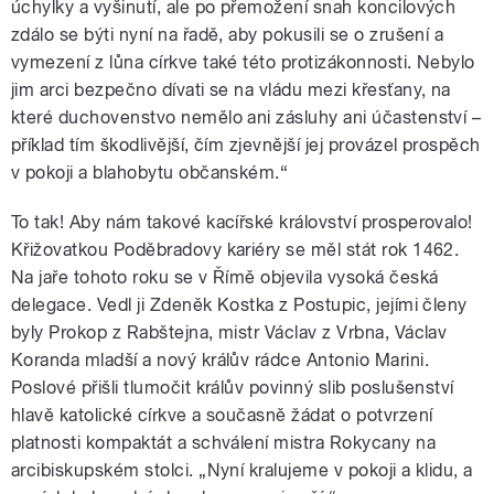
úchylky a vyšinutí, ale po přemožení snah koncilových
zdálo se býti nyní na řadě, aby pokusili se o zrušení a
vymezení z lůna církve také této protizákonnosti. Nebylo
jim arci bezpečno dívati se na vládu mezi křesťany, na
které duchovenstvo nemělo ani zásluhy ani účastenství –
příklad tím škodlivější, čím zjevnější jej provázel prospěch
v pokoji a blahobytu občanském.“
To tak! Aby nám takové kacířské království prosperovalo!
Křižovatkou Poděbradovy kariéry se měl stát rok 1462.
Na jaře tohoto roku se v Římě objevila vysoká česká
delegace. Vedl ji Zdeněk Kostka z Postupic, jejími členy
byly Prokop z Rabštejna, mistr Václav z Vrbna, Václav
Koranda mladší a nový králův rádce Antonio Marini.
Poslové přišli tlumočit králův povinný slib poslušenství
hlavě katolické církve a současně žádat o potvrzení
platnosti kompaktát a schválení mistra Rokycany na
arcibiskupském stolci. „Nyní kralujeme v pokoji a klidu, a