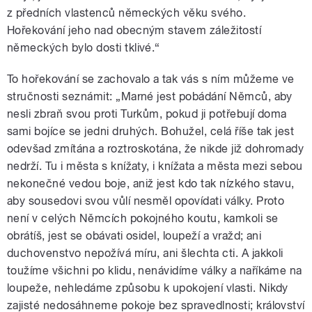
z předních vlastenců německých věku svého.
Hořekování jeho nad obecným stavem záležitostí
německých bylo dosti tklivé.“
To hořekování se zachovalo a tak vás s ním můžeme ve
stručnosti seznámit: „Marné jest pobádání Němců, aby
nesli zbraň svou proti Turkům, pokud ji potřebují doma
sami bojíce se jedni druhých. Bohužel, celá říše tak jest
odevšad zmítána a roztroskotána, že nikde již dohromady
nedrží. Tu i města s knížaty, i knížata a města mezi sebou
nekonečné vedou boje, aniž jest kdo tak nízkého stavu,
aby sousedovi svou vůlí nesměl opovídati války. Proto
není v celých Němcích pokojného koutu, kamkoli se
obrátíš, jest se obávati osidel, loupeží a vražd; ani
duchovenstvo nepožívá míru, ani šlechta cti. A jakkoli
toužíme všichni po klidu, nenávidíme války a naříkáme na
loupeže, nehledáme způsobu k upokojení vlasti. Nikdy
zajisté nedosáhneme pokoje bez spravedlnosti; království