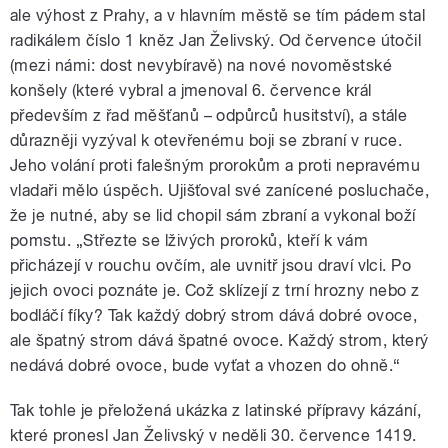
ale výhost z Prahy, a v hlavním městě se tím pádem stal
radikálem číslo 1 kněz Jan Želivský. Od července útočil
(mezi námi: dost nevybíravě) na nové novoměstské
konšely (které vybral a jmenoval 6. července král
především z řad měšťanů – odpůrců husitství), a stále
důrazněji vyzýval k otevřenému boji se zbraní v ruce.
Jeho volání proti falešným prorokům a proti nepravému
vladaři mělo úspěch. Ujišťoval své zanícené posluchače,
že je nutné, aby se lid chopil sám zbraní a vykonal boží
pomstu. „Střezte se lživých proroků, kteří k vám
přicházejí v rouchu ovčím, ale uvnitř jsou draví vlci. Po
jejich ovoci poznáte je. Což sklízejí z trní hrozny nebo z
bodláčí fíky? Tak každý dobrý strom dává dobré ovoce,
ale špatný strom dává špatné ovoce. Každý strom, který
nedává dobré ovoce, bude vyťat a vhozen do ohně.“
Tak tohle je přeložená ukázka z latinské přípravy kázání,
které pronesl Jan Želivský v neděli 30. července 1419.