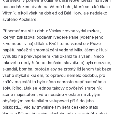
král setkal v poměrně odlehlé části Nové Města, na svém
hospodářském dvoře na Větrné hoře, které se také říkalo
Větrník, nikoli však na dohled od Bílé Hory, ale nedaleko
svatého Apolináře.
Připomeňme si tu dobu: Václav zrovna vydal rozkaz,
kterým zakazoval podávání večeře Páně (včetně jeho
krve neboli vína) dítkám. Kvůli tomu vzrostlo v Praze
napětí, načež si shromáždění vedené Mikulášem z Husi
vynutilo na překvapeném králi okamžité slyšení. Něco
takového (tedy řečeno dnešním slovníkem) byla senzace,
skandál, bomba, protože aby se prostý lid jenom tak beze
všeho stýkal s králem, to opravdu nemělo obdobu, pro
králův majestát to bylo něco naprosto nepřípustného a
šokujícího. (Jak se jednou takový obyčejný smrtelník
stane majestátem, věru neradno v ostatními zbylým
obyčejným smrtelníkům vstupovati příliš do jeho
blízkosti...) Václav (myslíme tím šéfa českého státu
Václava IV.) nevěřil svým vlastním očím, a vzápětí nato i