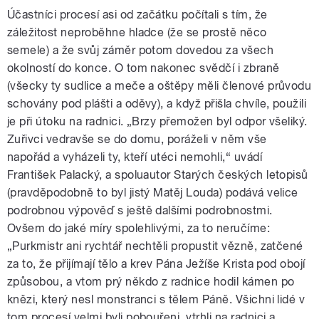
Účastníci procesí asi od začátku počítali s tím, že
záležitost neproběhne hladce (že se prostě něco
semele) a že svůj záměr potom dovedou za všech
okolností do konce. O tom nakonec svědčí i zbraně
(všecky ty sudlice a meče a oštěpy měli členové průvodu
schovány pod plášti a oděvy), a když přišla chvíle, použili
je při útoku na radnici. „Brzy přemožen byl odpor všeliký.
Zuřivci vedravše se do domu, poráželi v něm vše
napořád a vyházeli ty, kteří utéci nemohli,“ uvádí
František Palacký, a spoluautor Starých českých letopisů
(pravděpodobně to byl jistý Matěj Louda) podává velice
podrobnou výpověď s ještě dalšími podrobnostmi.
Ovšem do jaké míry spolehlivými, za to neručíme:
„Purkmistr ani rychtář nechtěli propustit vězně, zatčené
za to, že přijímají tělo a krev Pána Ježíše Krista pod obojí
způsobou, a vtom prý někdo z radnice hodil kámen po
knězi, který nesl monstranci s tělem Páně. Všichni lidé v
tom procesí velmi byli pobouřeni, vtrhli na radnici a