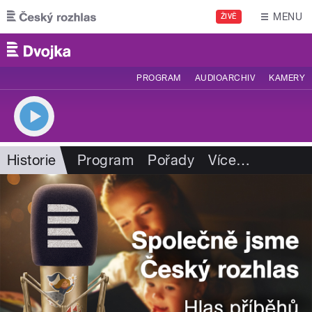
Přejít k hlavnímu obsahu
MENU
ŽIVĚ
PROGRAM
AUDIOARCHIV
KAMERY
Historie
Program
Pořady
Více
…