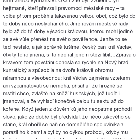
smrt anebo vyhnanství. Okamžitě byli zvoleni čtyři
hejtmané, kteří převzali pravomoci městské rady – ta
volba přitom proběhla takzvanou velkou obcí, což bylo do
té doby něco neslýchaného. Jmenování městské rady
bylo až do té doby výsadou královou, kterou mohl jedině
ze své vůle přenést na svého pověřence. Jenže to se
teď nestalo, a jak správně tušíme, český pan král Václav,
čtvrtý toho jména, si to nechal jenom stěží líbit. „Zpráva o
krvavém tom povstání donesla se rychle na Nový hrad
kunratický a způsobila na dvoře králově ohromu
náramnou a všeobecnou; král Václav zejména vztekem
ani vzpamatovati se nemoha, přísahal, že hrozně se
mstíti chce, zvláště na kněží husitských, jež tudíž i
jmenoval, a že vyhladí konečně celou tu sektu až do
kořene. Když jeden z důvěrníků jeho neopatrné prohodil
slovo, jako že dobře byl předvídal, že něco takového se
stane, král obořil se naň co domnělého spoluviníka a
porazil ho k zemi a byl by ho dýkou probodl, kdyby mu