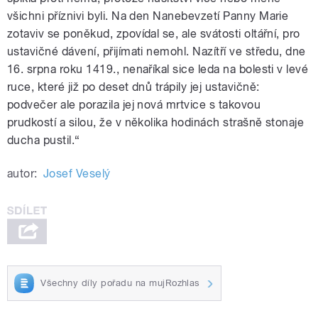
všichni příznivi byli. Na den Nanebevzetí Panny Marie
zotaviv se poněkud, zpovídal se, ale svátosti oltářní, pro
ustavičné dávení, přijímati nemohl. Nazítří ve středu, dne
16. srpna roku 1419., nenaříkal sice leda na bolesti v levé
ruce, které již po deset dnů trápily jej ustavičně:
podvečer ale porazila jej nová mrtvice s takovou
prudkostí a silou, že v několika hodinách strašně stonaje
ducha pustil.“
autor:
Josef Veselý
Všechny díly pořadu na mujRozhlas