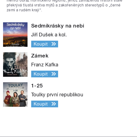
měnící obraz hornického regionu, jehož zahlazenou historii stále
překrývá tlustá vrstva mýtů a zakořeněných stereotypů o „černé
zemi a rudém kraji“.
Sedmikrásky na nebi
Jiří Dušek a kol.
Koupit
Zámek
Franz Kafka
Koupit
1-25
Toulky první republikou
Koupit