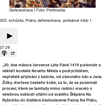
Defenestrace | Foto: Profimedia
202. schůzka: Praha, defenestrace, pořadové číslo 1.
27:26
„30. dne měsíce července Léta Páně 1419 purkmistr a
někteří konšelé Nového Města s podrychtářem,
nepřátelé přijímání z kalicha, od obecného lidu a Jana
Žižky, dvořana českého krále, za to, že se posmívali
procesí, které se tamtudy mimo radnici vracelo s
velebnou svátostí oltářní od svatého Štěpána Na
Rybníčku do kláštera blahoslavené Panny Na Písku,