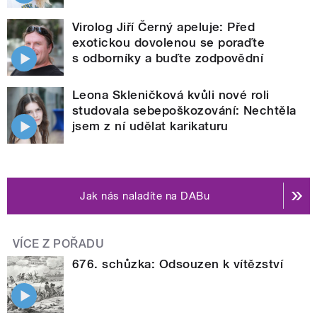
Virolog Jiří Černý apeluje: Před
exotickou dovolenou se poraďte
s odborníky a buďte zodpovědní
Leona Skleničková kvůli nové roli
studovala sebepoškozování: Nechtěla
jsem z ní udělat karikaturu
Jak nás naladíte na DABu
VÍCE Z POŘADU
676. schůzka: Odsouzen k vítězství