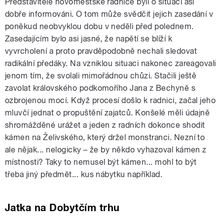
Představitelé novoměstské radnice byli o situaci asi
dobře informováni. O tom může svědčit jejich zasedání v
poněkud neobvyklou dobu v neděli před polednem.
Zasedajícím bylo asi jasné, že napětí se blíží k
vyvrcholení a proto pravděpodobně nechali sledovat
radikální předáky. Na vzniklou situaci nakonec zareagovali
jenom tím, že svolali mimořádnou chůzi. Stačili ještě
zavolat královského podkomořího Jana z Bechyně s
ozbrojenou mocí. Když procesí došlo k radnici, začal jeho
mluvčí jednat o propuštění zajatců. Konšelé měli údajně
shromážděné urážet a jeden z radních dokonce shodit
kámen na Želivského, který držel monstranci. Nezní to
ale nějak... nelogicky – že by někdo vyhazoval kámen z
místnosti? Taky to nemusel být kámen... mohl to být
třeba jiný předmět... kus nábytku například.
Jatka na Dobytčím trhu