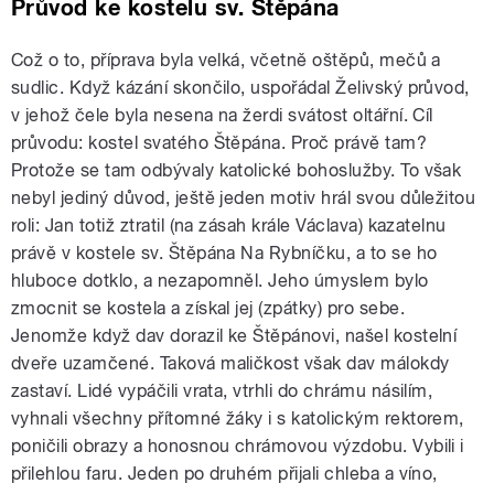
Průvod ke kostelu sv. Štěpána
Což o to, příprava byla velká, včetně oštěpů, mečů a
sudlic. Když kázání skončilo, uspořádal Želivský průvod,
v jehož čele byla nesena na žerdi svátost oltářní. Cíl
průvodu: kostel svatého Štěpána. Proč právě tam?
Protože se tam odbývaly katolické bohoslužby. To však
nebyl jediný důvod, ještě jeden motiv hrál svou důležitou
roli: Jan totiž ztratil (na zásah krále Václava) kazatelnu
právě v kostele sv. Štěpána Na Rybníčku, a to se ho
hluboce dotklo, a nezapomněl. Jeho úmyslem bylo
zmocnit se kostela a získal jej (zpátky) pro sebe.
Jenomže když dav dorazil ke Štěpánovi, našel kostelní
dveře uzamčené. Taková maličkost však dav málokdy
zastaví. Lidé vypáčili vrata, vtrhli do chrámu násilím,
vyhnali všechny přítomné žáky i s katolickým rektorem,
poničili obrazy a honosnou chrámovou výzdobu. Vybili i
přilehlou faru. Jeden po druhém přijali chleba a víno,