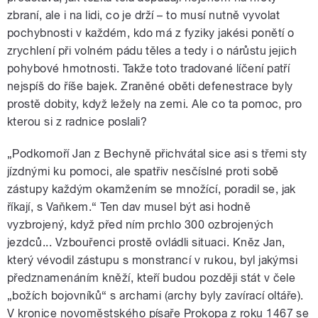
zbraní, ale i na lidi, co je drží – to musí nutně vyvolat
pochybnosti v každém, kdo má z fyziky jakési ponětí o
zrychlení při volném pádu těles a tedy i o nárůstu jejich
pohybové hmotnosti. Takže toto tradované líčení patří
nejspíš do říše bajek. Zraněné oběti defenestrace byly
prostě dobity, když ležely na zemi. Ale co ta pomoc, pro
kterou si z radnice poslali?
„Podkomoří Jan z Bechyně přichvátal sice asi s třemi sty
jízdnými ku pomoci, ale spatřiv nesčíslné proti sobě
zástupy každým okamžením se množící, poradil se, jak
říkají, s Vaňkem.“ Ten dav musel být asi hodně
vyzbrojený, když před ním prchlo 300 ozbrojených
jezdců... Vzbouřenci prostě ovládli situaci. Kněz Jan,
který vévodil zástupu s monstrancí v rukou, byl jakýmsi
předznamenáním kněží, kteří budou později stát v čele
„božích bojovníků“ s archami (archy byly zavírací oltáře).
V kronice novoměstského písaře Prokopa z roku 1467 se