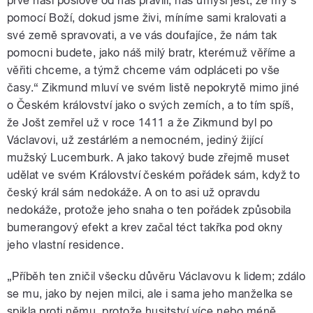
prve naši poslové od nás pravili, náš úmysl jest, že my s
pomocí Boží, dokud jsme živi, míníme sami kralovati a
své země spravovati, a ve vás doufajíce, že nám tak
pomocni budete, jako náš milý bratr, kterémuž věříme a
věřiti chceme, a týmž chceme vám odpláceti po vše
časy.“ Zikmund mluví ve svém listě nepokrytě mimo jiné
o Českém království jako o svých zemích, a to tím spíš,
že Jošt zemřel už v roce 1411 a že Zikmund byl po
Václavovi, už zestárlém a nemocném, jediný žijící
mužský Lucemburk. A jako takový bude zřejmě muset
udělat ve svém Království českém pořádek sám, když to
český král sám nedokáže. A on to asi už opravdu
nedokáže, protože jeho snaha o ten pořádek způsobila
bumerangový efekt a krev začal téct takřka pod okny
jeho vlastní residence.
„Příběh ten zničil všecku důvěru Václavovu k lidem; zdálo
se mu, jako by nejen milci, ale i sama jeho manželka se
spikla proti němu, protože husitství více nebo méně