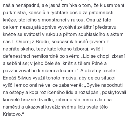
našla nenápadná, ale jasná zmínka o tom, že k usmrcení
purkmistra, konšelů a rychtáře došlo za přítomnosti
kněze, stojícího s monstrancí v rukou. Ona už tato
celkem nezaujatá zpráva vyvolává zvláštní představu
kněze se svátostí v rukou a přitom souhlasícího s aktem
násilí. Ondřej z Brodu, současník husitů (ovšem z
nepřátelského, tedy katolického tábora), vylíčil
defenestraci nemilosrdně po svém: „Lid se chopil zbraní
a seběhl se; v jeho čele šel kněz s tělem Páně a
povzbuzoval ho k ničení a loupení.“ A obratný pisatel
Eneáš Silvius využil tohoto motivu, aby celou situaci
vylíčil emocionálně velice zabarveně: „Byvše nabodnuti
na oštěpy a kopí rozlíceného lidu a rozsápáni, poskytovali
konšelé hrozné divadlo, zatímco stál mnich Jan na
náměstí a ukazoval krvežíznivému lidu svaté tělo
Kristovo.“