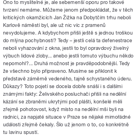
Ono to myslitelné je, ale sebemenší oporu pro takové
tvrzení nemáme. Můžeme jenom předpokládat, že v těch
kritických okamžicích Jan Žižka na Dobytčím trhu neboli
Karlově náměstí byl, ale už nic víc z pramenů
nevydolujeme. A kdybychom přišli ještě s jednou troškou
do mlýna pochybností? Tedy – jestli celá ta defenestrace
neboli vyhazování z okna, jestli to byl opravdový živelný
výbuch lidové zloby... anebo jestli tomuto výbuchu někdo
nepomohl?... Druhá možnost je pravděpodobnější. Tedy
že všechno bylo připraveno. Musíme se přiklonit k
představě záměrně vedeného, tajně schystaného úderu.
Důkazy? Toto pojetí se docela dobře snáší i s dalšími
známými fakty: Želivského posluchači přišli na nedělní
kázání se zbraněmi ukrytými pod plášti, konšelé měli
zřejmě pohotovost, když místo na nedělní mši byli na
radnici, za napjaté situace v Praze se nějaké mimořádné
události zřejmě čekaly. Šlo už jenom o to, co konkrétně
tu lavinu spustí.