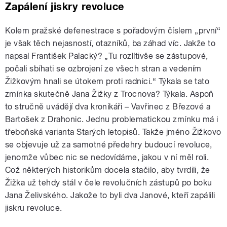
Zapálení jiskry revoluce
Kolem pražské defenestrace s pořadovým číslem „první“
je však těch nejasností, otazníků, ba záhad víc. Jakže to
napsal František Palacký? „Tu rozlítivše se zástupové,
počali sbíhati se ozbrojení ze všech stran a vedením
Žižkovým hnali se útokem proti radnici.“ Týkala se tato
zmínka skutečně Jana Žižky z Trocnova? Týkala. Aspoň
to stručně uvádějí dva kronikáři – Vavřinec z Březové a
Bartošek z Drahonic. Jednu problematickou zmínku má i
třeboňská varianta Starých letopisů. Takže jméno Žižkovo
se objevuje už za samotné předehry budoucí revoluce,
jenomže vůbec nic se nedovídáme, jakou v ní měl roli.
Což některých historikům docela stačilo, aby tvrdili, že
Žižka už tehdy stál v čele revolučních zástupů po boku
Jana Želivského. Jakože to byli dva Janové, kteří zapálili
jiskru revoluce.