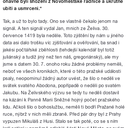
ohavně byli shozeni z Novoměstské radnice a ukrutně
ubiti a usmrceni.“
Tak, a už to bylo tady. Ono se vlastně čekalo jenom na
signál. A ten signál vydal Jan, mnich ze Želiva. 30.
července 1419 byla neděle. Toto zjištění by nám u jiného
data asi dalo trošku víc zjišťování a ověřování, ba snad i
jakési počtářské zběhlosti (tehdejší kalendář byl totiž
juliánský a tudíž jiný než ten náš, gregoriánský), ale my
jsme s datem 30. 7. onoho roku žádné problémy neměli,
neboť ve všech kronikách, které o této pražské události
psaly, neopominul žádný autor uvést, že šlo o neděli ve
svátek svatého Abodona, popřípadě o neděli po svatém
Jakubu. Na Želivského výzvu se tedy tu neděli dostavil
na kázání k Panně Marii Sněžné hojný počet pražského
lidu. Ačkoli šlo o bohoslužbu, neměli ti bodří Pražané holé
ruce, nýbrž v nich měli zbraně. Před pár dny byl z Prahy
vypuzen Mikuláš z Husi. Stalo se tak poté, co se s ním