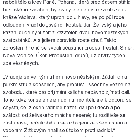
neboli tělo a krev Páně. Pohana, která před časem stihla
husitského kazatele, byla smyta a namísto katolického
kněze Václava, který uprchl do Jihlavy, se po půl roce
odloučení vrací do „svého“ kostela Jan Želivský a jeho
kázání bude nyní znít z kazatelen dvou novoměstských
svatostánků. A s jídlem zpravidla roste chuť. Takto
zproštěni hříchů se vydali účastníci procesí trestat. Směr:
Nová radnice. Úkol: Propuštění druhů, už čtvrtý týden
zde vězněných.
„Vraceje se velikým trhem novoměstským, žádal lid na
purkmistru a konšelích, aby propustili všechny vězně na
svobodu, které pro přijímání kalicha nedávno zjímati dali.
Toho když konšelé nejen učiniti nechtěli, ale k odporu se
chystajíce, z oken radnice házeti dali po lidech a po
svátosti od želivského mnicha nesené; tu rozlítivše se
zástupové, počali sbíhati se ozbrojení ze všech stran a
vedením Žižkovým hnali se útokem proti radnici.“