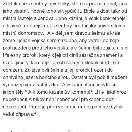
Zdaleka ne všechny myšlenky, které si poznamenal, jsou
jeho vlastní. Hodně toho si vypůjčil z Bible a dost taky od
mistra Matěje z Janova. Jeho kázání je však konkrétnější
a hlavně útočnější než všechny přednášky universitních
mistrů dohromady. „A viděl jsem dravou šelmu a krále
země i jejich vojska shromážděná, aby vytrhli do boje
proti jezdci a proti jeho vojsku, ale šelma byla zajata a s ní
i falešný prorok, který k její cti činil zázračná znamení a
svedl jimi ty, kdo přijali cejch šelmy a klekali před jejím
obrazem. Za živa byli šelma a její prorok hozeni do
ohnivého jezera hořícího sírou. Ostatní byli pobiti mečem
vycházejícím z úst jezdce. A všichni ptáci nasytili se
jejich těly.“ A k tomu kazatelův komentář: „Hle, jaká hrozí
nebezpečí! A nikdy není nebezpečí překonáno bez
nebezpečí. Proto je proti velkému nebezpečí nezbytná
velká příprava.“