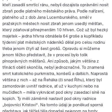
kteří zasadili smrtící ránu, nebyli dozajista oprávněni nosit
zbraň podle platného městského práva. Podle nařízení,
platného už z dob Jana Lucemburského, směl v
pražských městech nosit zbraň jenom usedlý měšťan,
který zdaňoval přinejmenším 10 hřiven. Což už byl hezký
majetek – jedna hřivna obnášela 64 groše a kupříkladu
týdenní plat městských nádeníků dělal pro celou rodinu
třeba jenom čtyři až šest grošů. Opravdu si můžeme
jenom těžko představit, že v procesí bylo tolik
plnoprávných měšťanů. Ani způsob, jakým většina z
třinácti obětí skončila, nebyl jednoznačné. To znamená
smrt katolického purkmistra, konšelů a dalších. Naprostá
většina z nich – až na Řeháka (či snad Říhu), který byl
zamordován uvnitř radnice, ať už v kuchyni nebo na
mučidlech – měla vykrvácet pod okny zasedací síně na
kopích. Ty měli záměrně nastavit pod okny radnice
„bojovníci Kristovi“. Na tomto údaji je poněkud sporná
představa, jak těžká těla dopadají nejenom na hroty