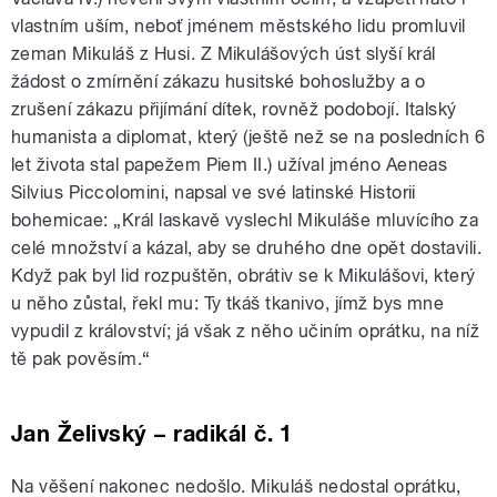
vlastním uším, neboť jménem městského lidu promluvil
zeman Mikuláš z Husi. Z Mikulášových úst slyší král
žádost o zmírnění zákazu husitské bohoslužby a o
zrušení zákazu přijímání dítek, rovněž podobojí. Italský
humanista a diplomat, který (ještě než se na posledních 6
let života stal papežem Piem II.) užíval jméno Aeneas
Silvius Piccolomini, napsal ve své latinské Historii
bohemicae: „Král laskavě vyslechl Mikuláše mluvícího za
celé množství a kázal, aby se druhého dne opět dostavili.
Když pak byl lid rozpuštěn, obrátiv se k Mikulášovi, který
u něho zůstal, řekl mu: Ty tkáš tkanivo, jímž bys mne
vypudil z království; já však z něho učiním oprátku, na níž
tě pak pověsím.“
Jan Želivský – radikál č. 1
Na věšení nakonec nedošlo. Mikuláš nedostal oprátku,