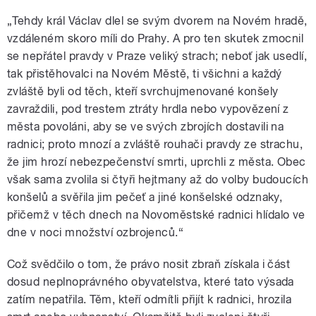
„Tehdy král Václav dlel se svým dvorem na Novém hradě,
vzdáleném skoro míli do Prahy. A pro ten skutek zmocnil
se nepřátel pravdy v Praze veliký strach; neboť jak usedlí,
tak přistěhovalci na Novém Městě, ti všichni a každý
zvláště byli od těch, kteří svrchujmenované konšely
zavraždili, pod trestem ztráty hrdla nebo vypovězení z
města povoláni, aby se ve svých zbrojích dostavili na
radnici; proto mnozí a zvláště rouhači pravdy ze strachu,
že jim hrozí nebezpečenství smrti, uprchli z města. Obec
však sama zvolila si čtyři hejtmany až do volby budoucích
konšelů a svěřila jim pečeť a jiné konšelské odznaky,
přičemž v těch dnech na Novoměstské radnici hlídalo ve
dne v noci množství ozbrojenců.“
Což svědčilo o tom, že právo nosit zbraň získala i část
dosud neplnoprávného obyvatelstva, které tato výsada
zatím nepatřila. Těm, kteří odmítli přijít k radnici, hrozila