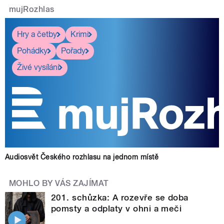
mujRozhlas
Hry a četby
Krimi
Pohádky
Pořady
Živé vysílání
Audiosvět Českého rozhlasu na jednom místě
MOHLO BY VÁS ZAJÍMAT
201. schůzka: A rozevře se doba
pomsty a odplaty v ohni a meči