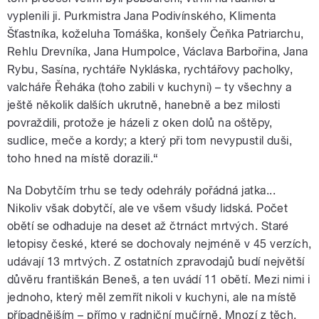
vyplenili ji. Purkmistra Jana Podivínského, Klimenta
Šťastníka, koželuha Tomáška, konšely Čeňka Patriarchu,
Rehlu Drevníka, Jana Humpolce, Václava Barbořina, Jana
Rybu, Sasína, rychtáře Nykláska, rychtářovy pacholky,
valcháře Řeháka (toho zabili v kuchyni) – ty všechny a
ještě několik dalších ukrutně, hanebně a bez milosti
povraždili, protože je házeli z oken dolů na oštěpy,
sudlice, meče a kordy; a který při tom nevypustil duši,
toho hned na místě dorazili.“
Na Dobytčím trhu se tedy odehrály pořádná jatka...
Nikoliv však dobytčí, ale ve všem všudy lidská. Počet
obětí se odhaduje na deset až čtrnáct mrtvých. Staré
letopisy české, které se dochovaly nejméně v 45 verzích,
udávají 13 mrtvých. Z ostatních zpravodajů budí největší
důvěru františkán Beneš, a ten uvádí 11 obětí. Mezi nimi i
jednoho, který měl zemřít nikoli v kuchyni, ale na místě
případnějším – přímo v radniční mučírně. Mnozí z těch,