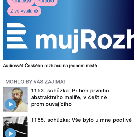
Pohádky
Pořady
Živé vysílání
Audiosvět Českého rozhlasu na jednom místě
MOHLO BY VÁS ZAJÍMAT
1153. schůzka: Příběh prvního
abstraktního malíře, v češtině
promlouvajícího
1155. schůzka: Vše bylo u mne poctivé