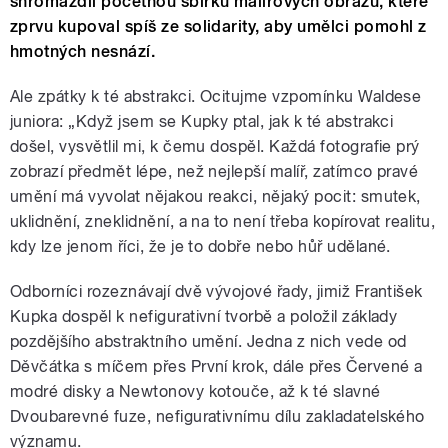
shromáždil početnou sbírku malířových obrazů, které
zprvu kupoval spíš ze solidarity, aby umělci pomohl z
hmotných nesnází.
Ale zpátky k té abstrakci. Ocitujme vzpomínku Waldese
juniora: „Když jsem se Kupky ptal, jak k té abstrakci
došel, vysvětlil mi, k čemu dospěl. Každá fotografie prý
zobrazí předmět lépe, než nejlepší malíř, zatímco pravé
umění má vyvolat nějakou reakci, nějaký pocit: smutek,
uklidnění, zneklidnění, a na to není třeba kopírovat realitu,
kdy lze jenom říci, že je to dobře nebo hůř udělané.
Odborníci rozeznávají dvě vývojové řady, jimiž František
Kupka dospěl k nefigurativní tvorbě a položil základy
pozdějšího abstraktního umění. Jedna z nich vede od
Děvčátka s míčem přes První krok, dále přes Červené a
modré disky a Newtonovy kotouče, až k té slavné
Dvoubarevné fuze, nefigurativnímu dílu zakladatelského
významu.