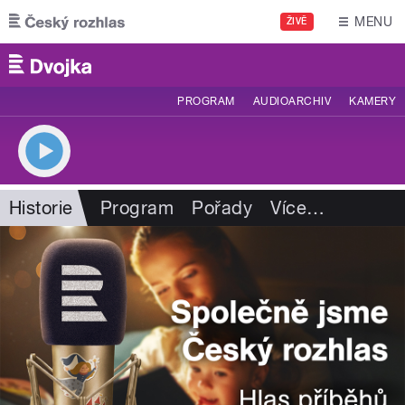
Přejít k hlavnímu obsahu
MENU
ŽIVĚ
PROGRAM
AUDIOARCHIV
KAMERY
Historie
Program
Pořady
Více
…