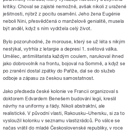
kritiky. Choval se zajisté nemožně, avšak nikoli z uražené
ješitnosti, nýbrž z pocitu osamění. Jeho žena Eugénie
neboli Nini, přesvědčená o manželově genialitě, musela
být anděl, když s ním vydržela celý život.
Bylo pozoruhodné, že morouse, který se už léta s nikým
nestýkal, vytrhla z letargie a depresí 1. světová válka.
Umělec, antimilitarista každým coulem, narukoval ihned
jako dobrovolník na frontu, bojoval na Sommě, a když se
po zranění dostal zpátky do Paříže, dal se do služeb
odboje a zápasu za českou samostatnost.
Jako předseda české kolonie ve Francii organizoval s
doktorem Edvardem Benešem budování legií, kreslil
návrhy na uniformy a řády. Nikoli abstraktní, ale
realistické. V původní vlasti, Rakousku–Uhersku, si za to
vysloužil kolonku v seznamu vlastizrádců. Po válce se
načas vrátil do mladé Československé republiky, v roce