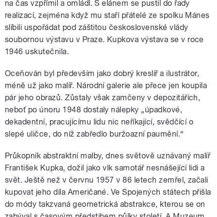
na čas vzpřímil a omládl. S elánem se pustil do řady
realizací, zejména když mu staří přátelé ze spolku Mánes
slíbili uspořádat pod záštitou československé vlády
soubornou výstavu v Praze. Kupkova výstava se v roce
1946 uskutečnila.
Oceňován byl především jako dobrý kreslíř a ilustrátor,
méně už jako malíř. Národní galerie ale přece jen koupila
pár jeho obrazů. Zůstaly však zamčeny v depozitářích,
neboť po únoru 1948 dostaly nálepky „úpadkové,
dekadentní, pracujícímu lidu nic neříkající, svědčící o
slepé uličce, do níž zabředlo buržoazní paumění.“
Průkopník abstraktní malby, dnes světově uznávaný malíř
František Kupka, dožil jako vlk samotář nesnášející lidi a
svět. Ještě než v červnu 1957 v 86 letech zemřel, začali
kupovat jeho díla Američané. Ve Spojených státech přišla
do módy takzvaná geometrická abstrakce, kterou se on
zabýval s časovým předstihem půlky století. A Muzeum