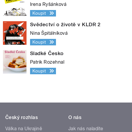
Irena Ryšánková
Koupit
Svědectví o životě v KLDR 2
Nina Špitálníková
Koupit
Sladké Česko
Patrik Rozehnal
Koupit
Český rozhlas
O nás
Válka na Ukrajině
Jak nás naladíte