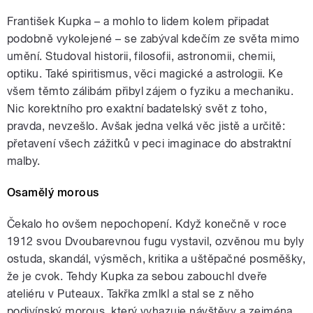
František Kupka – a mohlo to lidem kolem připadat
podobně vykolejené – se zabýval kdečím ze světa mimo
umění. Studoval historii, filosofii, astronomii, chemii,
optiku. Také spiritismus, věci magické a astrologii. Ke
všem těmto zálibám přibyl zájem o fyziku a mechaniku.
Nic korektního pro exaktní badatelský svět z toho,
pravda, nevzešlo. Avšak jedna velká věc jistě a určitě:
přetavení všech zážitků v peci imaginace do abstraktní
malby.
Osamělý morous
Čekalo ho ovšem nepochopení. Když konečně v roce
1912 svou Dvoubarevnou fugu vystavil, ozvěnou mu byly
ostuda, skandál, výsměch, kritika a uštěpačné posměšky,
že je cvok. Tehdy Kupka za sebou zabouchl dveře
ateliéru v Puteaux. Takřka zmlkl a stal se z něho
podivínský morous, který vyhazuje návštěvy a zejména