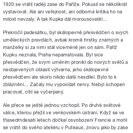
1920 se vrátil raději zase do Paříže. Pokusil se několikrát
vystavovat. Ale ani veřejnost, ani odborná kritika ho na
milost nevzaly. A tak Kupka dál morousovatěl…
Překročil padesátku, byl skálopevně přesvědčen o svých
uměleckých pravdách, avšak kromě hrstky známých a
manželky si za nimi stál víceméně jen on sám. Paříž
Kupku neznala, Praha nepamatovala. Byl sice
přesvědčen, že svým uměním pronikl do nových světů a
neobjevených oblastí výtvarna, jeho skálopevné
přesvědčení ale skoro nikdo další nesdílel. Bylo to k
zbláznění… Začaly mu vypovídat nervy. Nebyl schopen
pracovat, cítil se vyčerpaný.
Ale přece se ještě jednou vzchopil. Po druhé světové
válce, kterou přežil ve venkovském ústraní. Když se ve
třiasedmdesáti letech dočkal osvobození Francie a mohl
se vrátit do svého ateliéru v Puteaux, znovu jako by zase