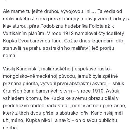
Ale máme tu ještě druhou vývojovou linii… Ta vedla od
realistického Jezera přes sloučený motiv jezerní hladiny s
klaviaturou, přes Podobiznu hudebníka Follota až k
Vertikálním plánům. V roce 1912 namaloval čtyřicetiletý
Kupka Dvoubarevnou fugu. Což je dnes legendární dílo,
stanuvší na prahu abstraktního malířství, leč proritu
nemá.
Vasilij Kandinskij, malíř ruského (respektive rusko–
mongolsko–německého) původu, jemuž byla zpětně
přiznána priorita, vytvořil první abstraktní akvarel – shluk
črtaných čar a barevných skvrn – v roce 1910. Avšak
vzhledem k tomu, že Kupka ke svému obrazu dělal v
předchozím období řadu studií, není vlastně úplně jasné,
který z těch dvou přišel s abstrakcí dřív. Kandinskij měl
už jméno, Kupka nikoli, a navíc – on o svou publicitu
nedbal.