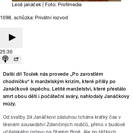
Leoš janáček | Foto: Profimedia
1098. schůzka: Privátní rozvod
25:30
Další díl Toulek nás provede „Po zarostlém
chodníčku“ k manželským krizím, které přišly po
Janáčkově úspěchu. Letité manželství, které přestálo
smrt obou dětí i počáteční sváry, nahlodaly Janáčkovy
múzy.
Od svatby žili Janáčkovi zásluhou tchána krátký čas v
těsném sousedství Zdenčiných rodičů, přímo v budově
učitelského ústavu na Starém Brně. Ale po těžkých