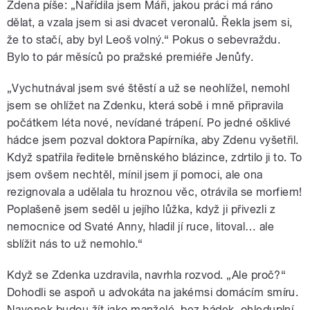
Zdena píše: „Nařídila jsem Máři, jakou práci má ráno
dělat, a vzala jsem si asi dvacet veronalů. Řekla jsem si,
že to stačí, aby byl Leoš volný.“ Pokus o sebevraždu.
Bylo to pár měsíců po pražské premiéře Jenůfy.
„Vychutnával jsem své štěstí a už se neohlížel, nemohl
jsem se ohlížet na Zdenku, která sobě i mně připravila
počátkem léta nové, nevídané trápení. Po jedné ošklivé
hádce jsem pozval doktora Papírníka, aby Zdenu vyšetřil.
Když spatřila ředitele brněnského blázince, zdrtilo ji to. To
jsem ovšem nechtěl, mínil jsem jí pomoci, ale ona
rezignovala a udělala tu hroznou věc, otrávila se morfiem!
Poplašeně jsem seděl u jejího lůžka, když ji přivezli z
nemocnice od Svaté Anny, hladil jí ruce, litoval… ale
sblížit nás to už nemohlo.“
Když se Zdenka uzdravila, navrhla rozvod. „Ale proč?“
Dohodli se aspoň u advokáta na jakémsi domácím smíru.
Navenek budou žít jako manželé, bez hádek, ohleduplní