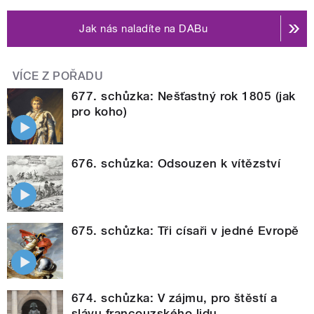
Jak nás naladíte na DABu
VÍCE Z POŘADU
677. schůzka: Nešťastný rok 1805 (jak
pro koho)
676. schůzka: Odsouzen k vítězství
675. schůzka: Tři císaři v jedné Evropě
674. schůzka: V zájmu, pro štěstí a
slávu francouzského lidu