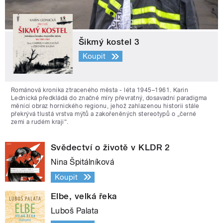
Šikmý kostel 3
Koupit
Románová kronika ztraceného města - léta 1945–1961. Karin
Lednická předkládá do značné míry převratný, dosavadní paradigma
měnící obraz hornického regionu, jehož zahlazenou historii stále
překrývá tlustá vrstva mýtů a zakořeněných stereotypů o „černé
zemi a rudém kraji“.
Svědectví o životě v KLDR 2
Nina Špitálníková
Koupit
Elbe, velká řeka
Luboš Palata