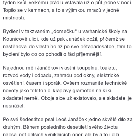
týden kvůli velkému prádlu vstávala už o půl jedné v noci.
Topilo se v kamnech, a to s výjimkou mrazů v jedné
místnosti.
Bydlení v takzvaném „domečku“ u varhanické školy na
Kounicově ulici, kde už pak Janáček dožil, přičemž se
nastěhoval do vlastního až po své pětapadesátce, tam to
bydlení bylo co do pohodlí o řád příjemnější.
Najednou měli Janáčkovi vlastní koupelnu, toaletu,
rozvod vody i odpadu, zahradu pod okny, elektrické
osvětlení, časem i sporák. Ovšem rozmanité technické
novoty jako telefon či křaplavý gramofon na kliku
skladatel neměl. Oboje sice už existovalo, ale skladatel je
nesnášel.
Po své šedesátce psal Leoš Janáček jedno skvělé dílo za
druhým. Během posledního desetiletí svého života
napsal pět dalších vynikajících oper, ale byla to i díla