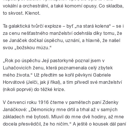
vokální a orchestrální, a také komorní opusy. Co skladba,
to skvost. Klenot.
Ta galaktická tvůrčí exploze – byť „na stará kolena“ – se i
za cenu nešťastného manželství odehrála díky tomu, že
se Janáček dočkal úspěchu, uznání, a hlavně, že našel
svou „božskou múzu.“
„Rok po úspěchu Její pastorkyně poznal jsem v
Luhačovicích ženu, která poznamenala celý zbytek
mého života.“ Už předtím se kořil pěvkyni Gabriele
Horvátové (Jelči, jak jí říkal), a tím přivedl své manželství
(nikoli poprvé) do těžké krize.
V červenci roku 1916 čteme v pamětech paní Zdenky
Janáčkové: „Démonicky mne drtil a trhal až v samých
základech mé bytosti. Mluvil do mne dvě hodiny, až mne
docela přesvědčil, že ho ničím.“ A ještě o kousek dál paní