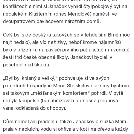
konfliktech s nimi si Janáček vyhlídl čtyřpokojový byt na
nedalekém Klášterním (dnes Mendlově) náměstí ve
dvoupatrovém pavlačovém nárožním domě.
Celý byl sice český (a takových se v tehdejším Brně moc
najít nedalo), ale víc než živý, neboť kromě nájemníků
bylo v přízemí a na pavlači prvního patra ještě mraveniště
šesti tříd české obecné školy. Janáčkovi bydleli v
poschodí nad školou.
„Byt byl krásný a veliký,“ pochvaluje si ve svých
pamětech hospodyně Marie Stejskalová, ale my bychom
asi takovým „měšťanským komfortem“ pohrdli. V bytě
nebyla koupelna (tu nahrazovala přenosná plechová
vana, odkládaná do chodby).
Dům neměl ani prádelnu, takže Janáčkovic služka Mářa
prala v neckách, vodu si ohřívala v kotli na dřevo a každý