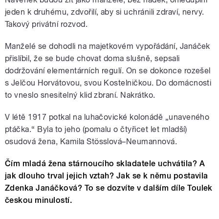
jeden k druhému, zdvořilí, aby si uchránili zdraví, nervy.
Takový privátní rozvod.
Manželé se dohodli na majetkovém vypořádání, Janáček
přislíbil, že se bude chovat doma slušně, sepsali
dodržování elementárních regulí. On se dokonce rozešel
s Jelčou Horvátovou, svou Kostelničkou. Do domácnosti
to vneslo snesitelný klid zbraní. Nakrátko.
V létě 1917 potkal na luhačovické kolonádě „unaveného
ptáčka.“ Byla to jeho (pomalu o čtyřicet let mladší)
osudová žena, Kamila Stösslová–Neumannová.
Čím mladá žena stárnoucího skladatele uchvátila? A
jak dlouho trval jejich vztah? Jak se k němu postavila
Zdenka Janáčková? To se dozvíte v dalším díle Toulek
českou minulostí.