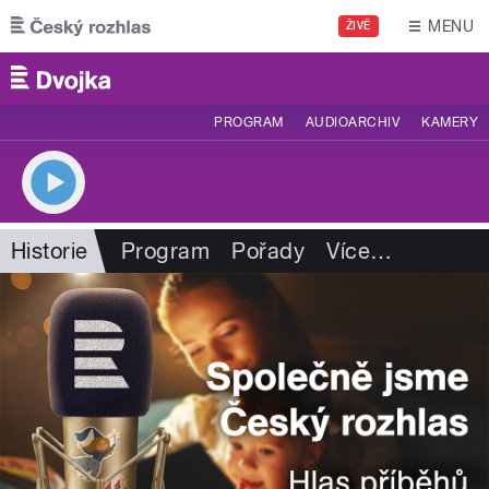
Přejít k hlavnímu obsahu
MENU
ŽIVĚ
PROGRAM
AUDIOARCHIV
KAMERY
Historie
Program
Pořady
Více
…