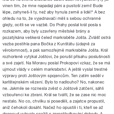
vinen tím, že mne napadají páni a pustoší zemi! Bude
lépe, zahyneš-li ty, než aby hynula země a lidé!“ A bez
ohledu na to, že vyjednavači měli s sebou ochranné
glejty, ocitli se ve vazbě. Do Prahy poslal král posla s
rozkazem, aby byly uzavřeny městské brány a
pozatýkána veškerá čeleď markraběte Jošta. Zvlášť ostrá
vazba postihla pana Bočka z Kunštátu (údajně za
věrolomnost), a pak samozřejmě markraběte Jošta. Král
rozhorleně vytýkal Joštovi, že porušil přísahu poslušnosti
a své zajetí. Na Moravu poslal Prokopovi vzkaz, že se má
ujmout vlády v celém markrabství. A ještě vyslal trestné
výpravy proti Joštovým spojencům. Ten zatím seděl v
karlštejnském vězení. Bylo to nadlouho? No, nakonec
ne. Jakmile se roznesla zvěst o Joštově zatčení, sáhli
vzbouřenci ke zbrani. Král se tvářil, že se zase nic moc
nestalo. No co, chvilku si poseděli, a zajatce propustil,
aniž čehokoli dosáhl. Načež ho opustili i ti, kteří se až
doposud vytrvale snažili o zprostředkování dohody. A