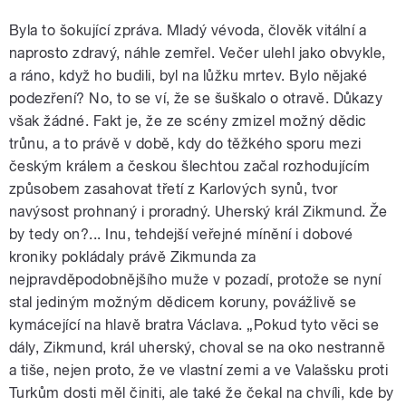
Byla to šokující zpráva. Mladý vévoda, člověk vitální a
naprosto zdravý, náhle zemřel. Večer ulehl jako obvykle,
a ráno, když ho budili, byl na lůžku mrtev. Bylo nějaké
podezření? No, to se ví, že se šuškalo o otravě. Důkazy
však žádné. Fakt je, že ze scény zmizel možný dědic
trůnu, a to právě v době, kdy do těžkého sporu mezi
českým králem a českou šlechtou začal rozhodujícím
způsobem zasahovat třetí z Karlových synů, tvor
navýsost prohnaný i proradný. Uherský král Zikmund. Že
by tedy on?... Inu, tehdejší veřejné mínění i dobové
kroniky pokládaly právě Zikmunda za
nejpravděpodobnějšího muže v pozadí, protože se nyní
stal jediným možným dědicem koruny, povážlivě se
kymácející na hlavě bratra Václava. „Pokud tyto věci se
dály, Zikmund, král uherský, choval se na oko nestranně
a tiše, nejen proto, že ve vlastní zemi a ve Valašsku proti
Turkům dosti měl činiti, ale také že čekal na chvíli, kde by