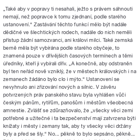
„Také aby v popravy ti nesahali, ježto s právem sáhnouti
nemají, než popravce k tomu zjednaní, podle starého
ustanovení.“ Zastávání těchto funkcí mělo být nadále
dědičné ve šlechtických rodech, nadále do nich neměli
přístup žádní samozvanci, ani královi milci. Také zemská
berně měla být vybírána podle starého obyčeje, to
znamená pouze v dřívějších časových termínech a těmi
úředníky, kteří ji vybírali dřív. „A konečně, aby odstraněn
byl ten neřád nově vzniklý, že v městech královských i na
zemanech žádáno bylo clo i mýto.“ Ustanovení se
nevyhnulo ani zřizování nových a silnic. V závěru
potvrzených práv panského stavu byla vyhlášen vůči
českým pánům, rytířům, panošům i městům všeobecná
amnestie. Zvlášť se zdůrazňovalo, že „všecky věci zemi
potřebné a užitečné i ta bezpečenství mají zatvrzena býti
knížaty i městy i zemany tak, aby ty všecky věci držány
byly a před se šly.“
No... pěkně to bylo sepsáno, pěkně...