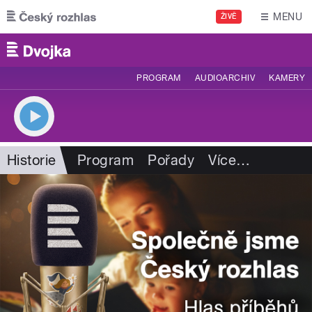
Přejít k hlavnímu obsahu
MENU
ŽIVĚ
PROGRAM
AUDIOARCHIV
KAMERY
Historie
Program
Pořady
Více
…