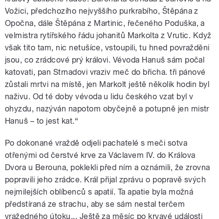
Vožici, předchozího nejvyššího purkrabího, Štěpána z
Opočna, dále Štěpána z Martinic, řečeného Poduška, a
velmistra rytířského řádu johanitů Markolta z Vrutic. Když
však tito tam, nic netušíce, vstoupili, tu hned povražděni
jsou, co zrádcové prý královi. Vévoda Hanuš sám počal
katovati, pan Strnadovi vraziv meč do břicha. tři pánové
zůstali mrtvi na místě, jen Markolt ještě několik hodin byl
naživu. Od té doby vévoda u lidu českého vzat byl v
ohyzdu, nazýván napotom obyčejně a potupně jen mistr
Hanuš – to jest kat.“
Po dokonané vraždě odjeli pachatelé s meči sotva
otřenými od čerstvé krve za Václavem IV. do Králova
Dvora u Berouna, poklekli před ním a oznámili, že zrovna
popravili jeho zrádce. Král přijal zprávu o popravě svých
nejmilejších oblíbenců s apatií. Ta apatie byla možná
předstíraná ze strachu, aby se sám nestal terčem
vražedného útoku... Ještě za měsíc po krvavé události