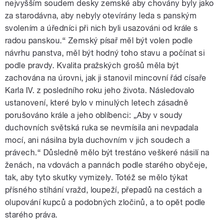
nejvyšším soudem desky zemské aby chovány byly jako
za starodávna, aby nebyly otevírány leda s panským
svolením a úředníci při nich byli usazováni od krále s
radou panskou.“ Zemský písař měl být volen podle
návrhu panstva, měl být hodný toho stavu a počínat si
podle pravdy. Kvalita pražských grošů měla být
zachována na úrovni, jak ji stanovil mincovní řád císaře
Karla IV. z posledního roku jeho života. Následovalo
ustanovení, které bylo v minulých letech zásadně
porušováno krále a jeho oblíbenci: „Aby v soudy
duchovních světská ruka se nevmísila ani nevpadala
mocí, ani násilna byla duchovním v jich soudech a
právech.“ Důsledně mělo být trestáno veškeré násilí na
ženách, na vdovách a pannách podle starého obyčeje,
tak, aby tyto skutky vymizely. Totéž se mělo týkat
přísného stíhání vražd, loupeží, přepadů na cestách a
olupování kupců a podobných zločinů, a to opět podle
starého práva.