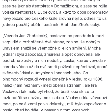
zase se jednalo (tentokrát v Domažlicích), a zase se rojila
vojska (tentokrát u Budějovic), a když to obojí dohromady
nevypadalo pro českého krále zrovna nejlíp, odnesl to už
jednou použitý obětní beránek. Bratr Jan Zhořelecký.
„Vévoda Jan Zhořelecký, postaven co prostředník mezi
zarputilé a rozhořčené dvě strany, zdá se, že dobrým
úmyslem snažil se všemožně o jejich smíření. Mnohá
jednání byla započata, zmařena a opět obnovena, ale
podrobné zprávy o nich nedošly. Láska, kterou vévoda v
národu vůbec až do své smrti požívati nepřestával, dobré
svědectví dává o úmyslech i snahách jeho. Co
plnomocný rozsudí vynesl konečně v lednu roku 1396.
nález (nám neznámý) mezi oběma stranami, ale králi
Václavovi tak málo byl vhod, že bratří oba skrze to
rozkmotřili se navždy mezi sebou. Václav odňal vévodovi
moc, po celé zemi poslal dekrety, jimiž bylo zapovězeno
poslouchati ho dále, V psaních o tom vydaných