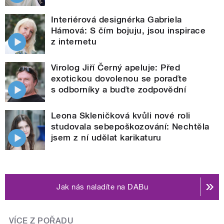
Interiérová designérka Gabriela
Hámová: S čím bojuju, jsou inspirace
z internetu
Virolog Jiří Černý apeluje: Před
exotickou dovolenou se poraďte
s odborníky a buďte zodpovědní
Leona Skleničková kvůli nové roli
studovala sebepoškozování: Nechtěla
jsem z ní udělat karikaturu
Jak nás naladíte na DABu
VÍCE Z POŘADU