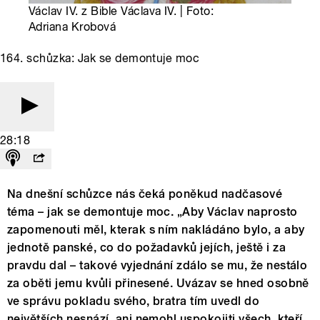
Václav IV. z Bible Václava IV. | Foto:
Adriana Krobová
164. schůzka: Jak se demontuje moc
28:18
Na dnešní schůzce nás čeká poněkud nadčasové
téma – jak se demontuje moc. „Aby Václav naprosto
zapomenouti měl, kterak s ním nakládáno bylo, a aby
jednotě panské, co do požadavků jejích, ještě i za
pravdu dal – takové vyjednání zdálo se mu, že nestálo
za oběti jemu kvůli přinesené. Uvázav se hned osobně
ve správu pokladu svého, bratra tím uvedl do
největších nesnází, ani nemohl uspokojiti všech, kteří