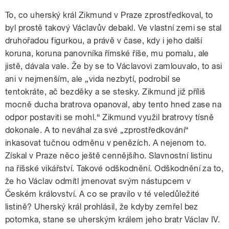
To, co uherský král Zikmund v Praze zprostředkoval, to
byl prostě takový Václavův debakl. Ve vlastní zemi se stal
druhořadou figurkou, a právě v čase, kdy i jeho další
koruna, koruna panovníka římské říše, mu pomalu, ale
jistě, dávala vale. Že by se to Václavovi zamlouvalo, to asi
ani v nejmenším, ale „vida nezbytí, podrobil se
tentokráte, ač bezděky a se stesky. Zikmund již příliš
mocně ducha bratrova opanoval, aby tento hned zase na
odpor postaviti se mohl.“ Zikmund využil bratrovy tísně
dokonale. A to neváhal za své „zprostředkování“
inkasovat tučnou odměnu v penězích. A nejenom to.
Získal v Praze něco ještě cennějšího. Slavnostní listinu
na říšské vikářství. Takové odškodnění. Odškodnění za to,
že ho Václav odmítl jmenovat svým nástupcem v
Českém království. A co se pravilo v té veledůležité
listině? Uherský král prohlásil, že kdyby zemřel bez
potomka, stane se uherským králem jeho bratr Václav IV.