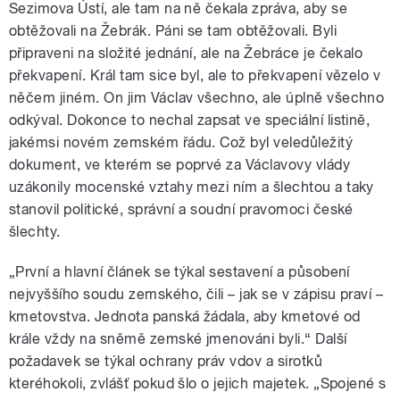
Sezimova Ústí, ale tam na ně čekala zpráva, aby se
obtěžovali na Žebrák. Páni se tam obtěžovali. Byli
připraveni na složité jednání, ale na Žebráce je čekalo
překvapení. Král tam sice byl, ale to překvapení vězelo v
něčem jiném. On jim Václav všechno, ale úplně všechno
odkýval. Dokonce to nechal zapsat ve speciální listině,
jakémsi novém zemském řádu. Což byl veledůležitý
dokument, ve kterém se poprvé za Václavovy vlády
uzákonily mocenské vztahy mezi ním a šlechtou a taky
stanovil politické, správní a soudní pravomoci české
šlechty.
„První a hlavní článek se týkal sestavení a působení
nejvyššího soudu zemského, čili – jak se v zápisu praví –
kmetovstva. Jednota panská žádala, aby kmetové od
krále vždy na sněmě zemské jmenováni byli.“ Další
požadavek se týkal ochrany práv vdov a sirotků
kteréhokoli, zvlášť pokud šlo o jejich majetek. „Spojené s