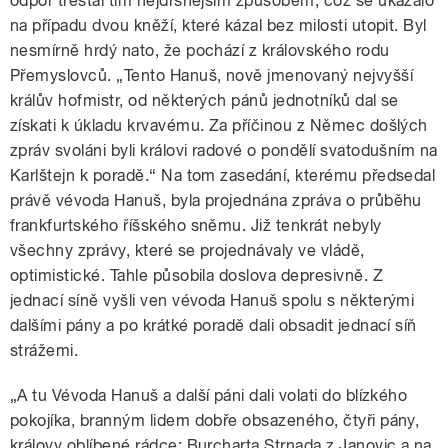
odpor trestal tím nejdrsnějším způsobem, což se ukázalo
na případu dvou kněží, které kázal bez milosti utopit. Byl
nesmírně hrdý nato, že pochází z královského rodu
Přemyslovců. „Tento Hanuš, nově jmenovaný nejvyšší
králův hofmistr, od některých pánů jednotníků dal se
získati k úkladu krvavému. Za příčinou z Němec došlých
zpráv svoláni byli královi radové o pondělí svatodušním na
Karlštejn k poradě.“ Na tom zasedání, kterému předsedal
právě vévoda Hanuš, byla projednána zpráva o průběhu
frankfurtského říšského sněmu. Již tenkrát nebyly
všechny zprávy, které se projednávaly ve vládě,
optimistické. Tahle působila doslova depresivně. Z
jednací síně vyšli ven vévoda Hanuš spolu s některými
dalšími pány a po krátké poradě dali obsadit jednací síň
strážemi.
„A tu Vévoda Hanuš a další páni dali volati do blízkého
pokojíka, branným lidem dobře obsazeného, čtyři pány,
královy oblíbené rádce: Burcharta Strnada z Janovic a na