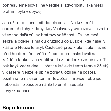
pohřešujeme slova i nejvšednější zdvořilosti, jaká mezi
bratřími byla v obyčeji.“
Jan už toho musel mít docela dost... Na krku měl
ohromné dluhy z doby, kdy Václava vysvobozoval, a za to
všechno další důkaz bratrovy vděčnosti. Tak se raději
sebral a odešel s malou družinou do Lužice, kde našel v
klášteře Neuzelle azyl. Částečně před králem, ale hlavně
před houfem těch věřitelů, co ho pronásledovali na
každém kroku. „Jan vrátil se do zhořelecké země své. Tu
pak když večer dne 1. března králevic tento teprve 25letý
v klášteře Neuzelle úplně zdráv uložil se na posteli,
pozítří ráno nalezen tam mrtev. Zdali mrtvice nebo jed
nebo násilí způsobilo náhlé to úmrtí, zůstalo
nevyzkoumáno.“
Boj o korunu