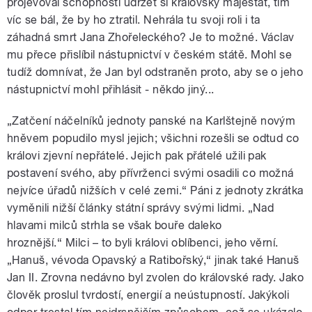
projevoval schopnosti udržet si královský majestát, tím
víc se bál, že by ho ztratil. Nehrála tu svoji roli i ta
záhadná smrt Jana Zhořeleckého? Je to možné. Václav
mu přece přislíbil nástupnictví v českém státě. Mohl se
tudíž domnívat, že Jan byl odstraněn proto, aby se o jeho
nástupnictví mohl přihlásit - někdo jiný...
„Zatčení náčelníků jednoty panské na Karlštejně novým
hněvem popudilo mysl jejich; všichni rozešli se odtud co
královi zjevní nepřátelé. Jejich pak přátelé užili pak
postavení svého, aby přívrženci svými osadili co možná
nejvíce úřadů nižších v celé zemi.“ Páni z jednoty zkrátka
vyměnili nižší články státní správy svými lidmi. „Nad
hlavami milců strhla se však bouře daleko
hroznější.“ Milci – to byli královi oblíbenci, jeho věrní.
„Hanuš, vévoda Opavský a Ratibořský,“ jinak také Hanuš
Jan II. Zrovna nedávno byl zvolen do královské rady. Jako
člověk proslul tvrdostí, energií a neústupností. Jakýkoli