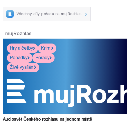
Všechny díly pořadu na mujRozhlas
mujRozhlas
Hry a četby
Krimi
Pohádky
Pořady
Živé vysílání
Audiosvět Českého rozhlasu na jednom místě