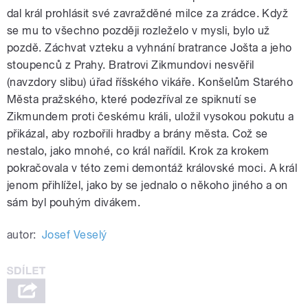
dal král prohlásit své zavražděné milce za zrádce. Když
se mu to všechno později rozleželo v mysli, bylo už
pozdě. Záchvat vzteku a vyhnání bratrance Jošta a jeho
stoupenců z Prahy. Bratrovi Zikmundovi nesvěřil
(navzdory slibu) úřad říšského vikáře. Konšelům Starého
Města pražského, které podezříval ze spiknutí se
Zikmundem proti českému králi, uložil vysokou pokutu a
přikázal, aby rozbořili hradby a brány města. Což se
nestalo, jako mnohé, co král nařídil. Krok za krokem
pokračovala v této zemi demontáž královské moci. A král
jenom přihlížel, jako by se jednalo o někoho jiného a on
sám byl pouhým divákem.
autor:
Josef Veselý