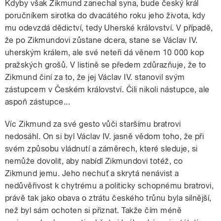
Kdyby však Zikmund zanechal syna, bude český král
poručníkem sirotka do dvacátého roku jeho života, kdy
mu odevzdá dědictví, tedy Uherské království. V případě,
že po Zikmundovi zůstane dcera, stane se Václav IV.
uherským králem, ale své neteři dá věnem 10 000 kop
pražských grošů. V listině se předem zdůrazňuje, že to
Zikmund činí za to, že jej Václav IV. stanovil svým
zástupcem v Českém království. Čili nikoli nástupce, ale
aspoň zástupce...
Víc Zikmund za své gesto vůči staršímu bratrovi
nedosáhl. On si byl Václav IV. jasně vědom toho, že při
svém způsobu vládnutí a záměrech, které sleduje, si
nemůže dovolit, aby nabídl Zikmundovi totéž, co
Zikmund jemu. Jeho nechuť a skrytá nenávist a
nedůvěřivost k chytrému a politicky schopnému bratrovi,
právě tak jako obava o ztrátu českého trůnu byla silnější,
než byl sám ochoten si přiznat. Takže čím méně