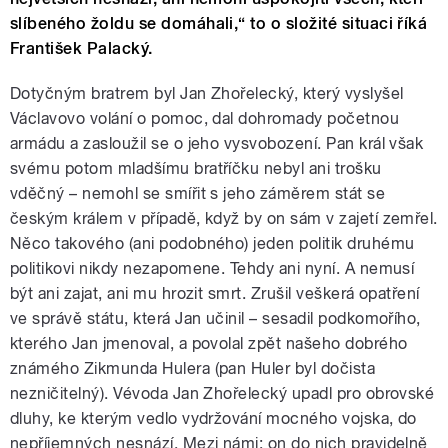
slíbeného žoldu se domáhali,“ to o složité situaci říká
František Palacký.
Dotyčným bratrem byl Jan Zhořelecký, který vyslyšel
Václavovo volání o pomoc, dal dohromady početnou
armádu a zasloužil se o jeho vysvobození. Pan král však
svému potom mladšímu bratříčku nebyl ani trošku
vděčný – nemohl se smířit s jeho záměrem stát se
českým králem v případě, když by on sám v zajetí zemřel.
Něco takového (ani podobného) jeden politik druhému
politikovi nikdy nezapomene. Tehdy ani nyní. A nemusí
být ani zajat, ani mu hrozit smrt. Zrušil veškerá opatření
ve správě státu, která Jan učinil – sesadil podkomořího,
kterého Jan jmenoval, a povolal zpět našeho dobrého
známého Zikmunda Hulera (pan Huler byl dočista
nezničitelný). Vévoda Jan Zhořelecký upadl pro obrovské
dluhy, ke kterým vedlo vydržování mocného vojska, do
nepříjemných nesnází. Mezi námi: on do nich pravidelně