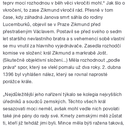
teprv mocí rozhodnou v běh věci vkročiti mohl.“ Jak šlo o
vkročení, to zase Zikmund vkročil rád. Přesně v tom
čase, kdy záhadná Janova smrt sáhla do rodiny
Lucemburků, objevil se v Praze Zikmund před
přestrašeným Václavem. Postavil se před svého o sedm
let staršího nevlastního bratra a s vehemencí sobě vlastní
se mu vnutil za hlavního vyjednávače. Zasedla rozhodčí
komise ve složení: král Zikmund a markrabě Jošt.
(Skutečně objektivní složení...) Měla rozhodnout „podle
práva“ spor, který se vlekl pomalu už dva roky. 2. dubna
1396 byl vyhlášen nález, který se rovnal naprosté
porážce krále.
„Nejdůležitější jeho nařízení týkalo se kolegia nejvyšších
úředníků a soudců zemských. Těchto všech král
sesazovati moci neměl, avšak mohl vedle nich povolati
také jiné pány do rady své. Kmety zemskými měli zůstat
ti, kteří již tehdáž jimi byli. Mince měla býti ražena taková,