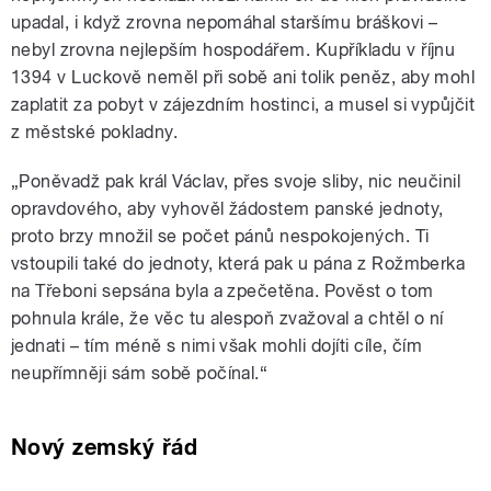
upadal, i když zrovna nepomáhal staršímu bráškovi –
nebyl zrovna nejlepším hospodářem. Kupříkladu v říjnu
1394 v Luckově neměl při sobě ani tolik peněz, aby mohl
zaplatit za pobyt v zájezdním hostinci, a musel si vypůjčit
z městské pokladny.
„Poněvadž pak král Václav, přes svoje sliby, nic neučinil
opravdového, aby vyhověl žádostem panské jednoty,
proto brzy množil se počet pánů nespokojených. Ti
vstoupili také do jednoty, která pak u pána z Rožmberka
na Třeboni sepsána byla a zpečetěna. Pověst o tom
pohnula krále, že věc tu alespoň zvažoval a chtěl o ní
jednati – tím méně s nimi však mohli dojíti cíle, čím
neupřímněji sám sobě počínal.“
Nový zemský řád