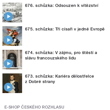
676. schůzka: Odsouzen k vítězství
675. schůzka: Tři císaři v jedné Evropě
674. schůzka: V zájmu, pro štěstí a
slávu francouzského lidu
673. schůzka: Kariéra dělostřelce
z Dobré strany
E-SHOP ČESKÉHO ROZHLASU