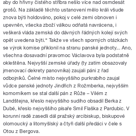
aby do hřivny čistého stříbra nešlo více nad osmdesát
grošů. Na základě těchto ustanovení mělo králi všude
znova býti holdováno, pokoj v celé zemi obnoven i
upevněn, všecka zboží válkou odňatá navrácena, i
veškerá vláda zemská do dávných řádných kolejí svých
opět uvedena býti.“ Takže ve všech sporných otázkách
se výrok komise přiklonil na stranu panské jednoty... Ano,
všechna dosavadní pravomoc Václavova byla podstatně
okleštěna. Nejvyšší zemské úřady (ty zatím obsazovaly
jmenovací dekrety panovníka) zaujali páni z řad
odbojníků. Čelné místo nejvyššího purkrabího zaujal
vůdce panské jednoty Jindřich z Rožmberka, nejvyšším
komorníkem se stal další pán z Růže – Vilém z
Landštejna, křeslo nejvyššího sudího obsadil Berka z
Dubé, křeslo nejvyššího písaře Smil Flaška z Pardubic. V
korunní radě zasedli dál pražský arcibiskup, biskupové
olomoucký a litomyšlský a čtyři další předáci v čele s
Otou z Bergova.