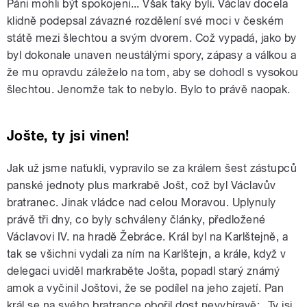
Páni mohli být spokojeni... Však taky byli. Václav docela
klidně podepsal závazné rozdělení své moci v českém
státě mezi šlechtou a svým dvorem. Což vypadá, jako by
byl dokonale unaven neustálými spory, zápasy a válkou a
že mu opravdu záleželo na tom, aby se dohodl s vysokou
šlechtou. Jenomže tak to nebylo. Bylo to právě naopak.
Jošte, ty jsi vinen!
Jak už jsme naťukli, vypravilo se za králem šest zástupců
panské jednoty plus markrabě Jošt, což byl Václavův
bratranec. Jinak vládce nad celou Moravou. Uplynuly
právě tři dny, co byly schváleny články, předložené
Václavovi IV. na hradě Žebráce. Král byl na Karlštejně, a
tak se všichni vydali za ním na Karlštejn, a krále, když v
delegaci uviděl markraběte Jošta, popadl starý známý
amok a vyčinil Joštovi, že se podílel na jeho zajetí. Pan
král se na svého bratrance obořil dost nevybíravě: „Ty jsi