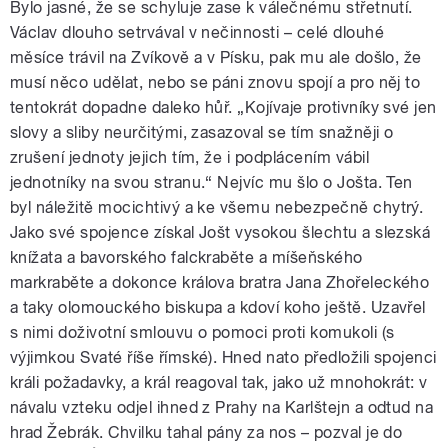
Bylo jasné, že se schyluje zase k válečnému střetnutí.
Václav dlouho setrvával v nečinnosti – celé dlouhé
měsíce trávil na Zvíkově a v Písku, pak mu ale došlo, že
musí něco udělat, nebo se páni znovu spojí a pro něj to
tentokrát dopadne daleko hůř. „Kojívaje protivníky své jen
slovy a sliby neurčitými, zasazoval se tím snažněji o
zrušení jednoty jejich tím, že i podplácením vábil
jednotníky na svou stranu.“ Nejvíc mu šlo o Jošta. Ten
byl náležitě mocichtivý a ke všemu nebezpečně chytrý.
Jako své spojence získal Jošt vysokou šlechtu a slezská
knížata a bavorského falckraběte a míšeňského
markraběte a dokonce králova bratra Jana Zhořeleckého
a taky olomouckého biskupa a kdoví koho ještě. Uzavřel
s nimi doživotní smlouvu o pomoci proti komukoli (s
výjimkou Svaté říše římské). Hned nato předložili spojenci
králi požadavky, a král reagoval tak, jako už mnohokrát: v
návalu vzteku odjel ihned z Prahy na Karlštejn a odtud na
hrad Žebrák. Chvilku tahal pány za nos – pozval je do