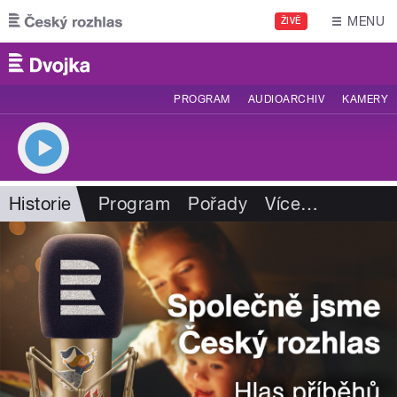
Přejít k hlavnímu obsahu
MENU
ŽIVĚ
PROGRAM
AUDIOARCHIV
KAMERY
Historie
Program
Pořady
Více
…