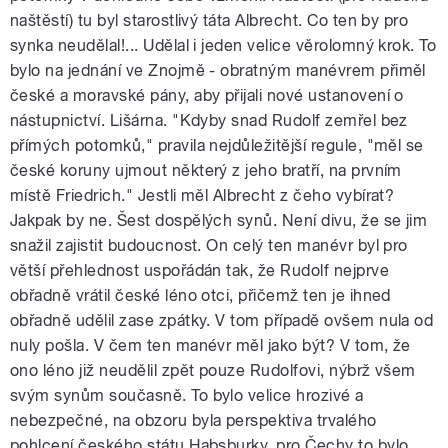
naštěstí) tu byl starostlivý táta Albrecht. Co ten by pro
synka neudělal!... Udělal i jeden velice věrolomný krok. To
bylo na jednání ve Znojmě - obratným manévrem přiměl
české a moravské pány, aby přijali nové ustanovení o
nástupnictví. Lišárna. "Kdyby snad Rudolf zemřel bez
přímých potomků," pravila nejdůležitější regule, "měl se
české koruny ujmout některý z jeho bratří, na prvním
místě Friedrich." Jestli měl Albrecht z čeho vybírat?
Jakpak by ne. Šest dospělých synů. Není divu, že se jim
snažil zajistit budoucnost. On celý ten manévr byl pro
větší přehlednost uspořádán tak, že Rudolf nejprve
obřadně vrátil české léno otci, přičemž ten je ihned
obřadně udělil zase zpátky. V tom případě ovšem nula od
nuly pošla. V čem ten manévr měl jako být? V tom, že
ono léno již neudělil zpět pouze Rudolfovi, nýbrž všem
svým synům současně. To bylo velice hrozivé a
nebezpečné, na obzoru byla perspektiva trvalého
pohlcení českého státu Habsburky, pro Čechy to bylo