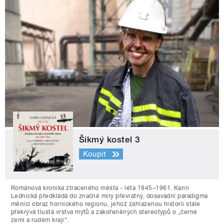
Šikmý kostel 3
Koupit
Románová kronika ztraceného města - léta 1945–1961. Karin
Lednická předkládá do značné míry převratný, dosavadní paradigma
měnící obraz hornického regionu, jehož zahlazenou historii stále
překrývá tlustá vrstva mýtů a zakořeněných stereotypů o „černé
zemi a rudém kraji“.