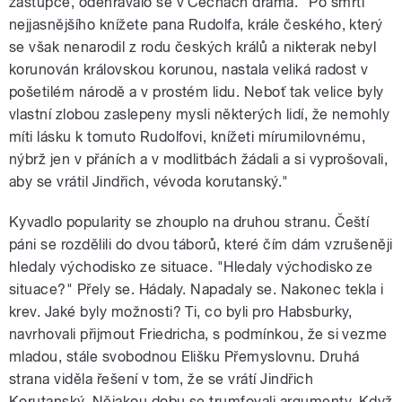
zástupce, odehrávalo se v Čechách drama. "Po smrti
nejjasnějšího knížete pana Rudolfa, krále českého, který
se však nenarodil z rodu českých králů a nikterak nebyl
korunován královskou korunou, nastala veliká radost v
pošetilém národě a v prostém lidu. Neboť tak velice byly
vlastní zlobou zaslepeny mysli některých lidí, že nemohly
míti lásku k tomuto Rudolfovi, knížeti mírumilovnému,
nýbrž jen v přáních a v modlitbách žádali a si vyprošovali,
aby se vrátil Jindřich, vévoda korutanský."
Kyvadlo popularity se zhouplo na druhou stranu. Čeští
páni se rozdělili do dvou táborů, které čím dám vzrušeněji
hledaly východisko ze situace. "Hledaly východisko ze
situace?" Přely se. Hádaly. Napadaly se. Nakonec tekla i
krev. Jaké byly možnosti? Ti, co byli pro Habsburky,
navrhovali přijmout Friedricha, s podmínkou, že si vezme
mladou, stále svobodnou Elišku Přemyslovnu. Druhá
strana viděla řešení v tom, že se vrátí Jindřich
Korutanský. Nějakou dobu se trumfovali argumenty. Když