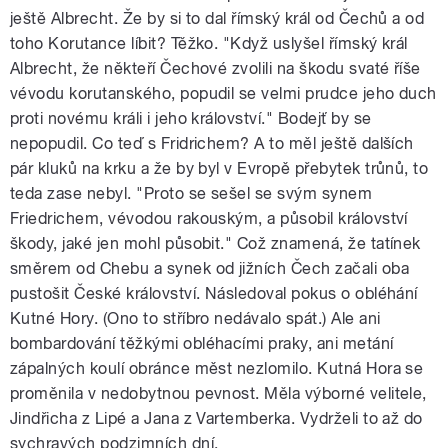
ještě Albrecht. Že by si to dal římský král od Čechů a od
toho Korutance líbit? Těžko. "Když uslyšel římský král
Albrecht, že někteří Čechové zvolili na škodu svaté říše
vévodu korutanského, popudil se velmi prudce jeho duch
proti novému králi i jeho království." Bodejť by se
nepopudil. Co teď s Fridrichem? A to měl ještě dalších
pár kluků na krku a že by byl v Evropě přebytek trůnů, to
teda zase nebyl. "Proto se sešel se svým synem
Friedrichem, vévodou rakouským, a působil království
škody, jaké jen mohl působit." Což znamená, že tatínek
směrem od Chebu a synek od jižních Čech začali oba
pustošit České království. Následoval pokus o obléhání
Kutné Hory. (Ono to stříbro nedávalo spát.) Ale ani
bombardování těžkými obléhacími praky, ani metání
zápalných koulí obránce měst nezlomilo. Kutná Hora se
proměnila v nedobytnou pevnost. Měla výborné velitele,
Jindřicha z Lipé a Jana z Vartemberka. Vydrželi to až do
sychravých podzimních dní.