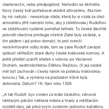
vlastenectví, nebo předpojatost. Nehodící se škrtněte.
Nový český král potřeboval uklidnit atmosféru. (Na tom
by nic nebylo - neexistuje vláda, která by si vzala za úkol
atmosféru jitřit namísto toho, aby ji zklidňovala.) Rudolfovi
ve zklidňování vydatně pomáhal tatínek. Tu české šlechtě
potvrdil všechna privilegia včetně Zlaté buly sicilské, a
tím pádem i její právo domácí, to jest zvenčí
neovlivňované volby krále, tam se zase Rudolf zavázal
splácet věřitelům staré dluhy české královské komory. A
ještě přislíbil uzavřít sňatek s vdovou po Václavovi
Druhém, sedmnáctiletou Eliškou Rejčkou. (V její osobě
měl být zachován i český nárok na polskou královskou
korunu.) Tak, a výměna na pražském trůně byla
dokonána. Datum? 16. říjen roku 1306.
„A tak Rudolf, byv zvolen za krále českého, věnoval
některým pánům některá města a hrady a měšťanům
rozdělil dary, jak před svým zvolením jednomu každému