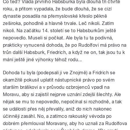
Co teď? Vláda prvního Habsburka byla dlouhá tři čtvrtě
roku, a přitom vypadala, že bude dlouhá, že se cizí
dynastie posadila na přemyslovské křeslo pěkně
zeširoka, pohodlně a hlavně trvale. Leč nikoli. Zatím
nikoli. Na začátku 14. století se to Habsburkům ještě
nepovedlo. Museli si počkat. Ale byla tu ta podivná,
prakticky vynucená dohoda, že po Rudolfovi má právo na
trůn další Habsburk, Friedrich, a když ne on, tak jsou tu k
mání ještě jiné výhonky téhož rodu...
Dohoda tu byla (podepsali ji ve Znojmě) a Fridrich se
okamžitě pokusil uplatit nástupnické právo po svém
starším bráškovi a v průvodu ozbrojenců vpadl na
Moravu, aby si zajistil nejprve uznání zdejší šlechty. Ale
nějak se mu to nepovedlo, nepočínal si rozhodně, a tak
se události přes něj převalily, aniž do nich nakonec
účinněji zasáhl. No, a zatímco rakouský vévoda po
dobrém přemlouval Moravany, aby ho uznali za Rudolfova