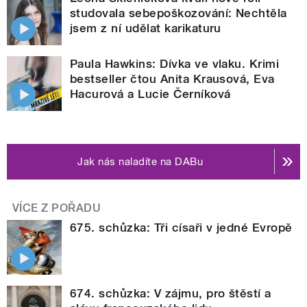
studovala sebepoškozování: Nechtěla
jsem z ní udělat karikaturu
Paula Hawkins: Dívka ve vlaku. Krimi
bestseller čtou Anita Krausová, Eva
Hacurová a Lucie Černíková
Jak nás naladíte na DABu
VÍCE Z POŘADU
675. schůzka: Tři císaři v jedné Evropě
674. schůzka: V zájmu, pro štěstí a