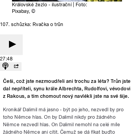
Královské žezlo - ilustrační | Foto:
Pixabay,
©
107. schůzka: Rvačka o trůn
27:48
Češi, což jste nezmoudřeli ani trochu za léta? Trůn jste
dal nepříteli, synu krále Albrechta, Rudolfovi, vévodovi
z Rakous, a tím chomout nový navlékli jste na své šíje.
Kronikář Dalimil má jasno - být po jeho, nezvedl by pro
toho Němce hlas. On by Dalimil nikdy pro žádného
Němce nezvedl hlas. On Dalimil nemohl na celé míle
žádného Němce ani cítit. Čemuž se dá říkat buďto