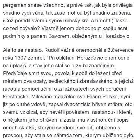
pergamen snese všechno, a právě tak, jak byla privilegia
snadno vydávána, tak zase mohou být snadno zrušena.
(Což poradil svému synovi římský král Albrecht.) Takže -
co teď zbývalo? Vlastně jenom dohodnout kapitulační
podmínky s panem Bavorem, obleženým u Horažďovic.
Ale to se nestalo. Rudolf vážně onemocněl a 3.července
roku 1307 zemřel. "Při obléhání Horažďovic onemocněl
na úplavici a stav jeho stal se brzy beznadějným.
Předvídaje smrt svou, povolal k sobě do ležení před
městem dva opaty, sedleckého i zbraslavského, s jejichž
radou a pomocí učinil o záležitostech svých poručení
křesťanské. Milované manželce své Elišce Polské, nyní
již po druhé vdově, zapsal dvacet tisíc hřiven stříbra; otci
svému vzkázal, aby nevěřil pověstem, nastanou-li které,
o nějakém jeho otrávení a zaslal mu vlastnoruční popis
oněch skutků, kterými svědomí své cítil obtíženo s
prosbou, aby stala se náhrada těm, kterým ublíženo bylo.