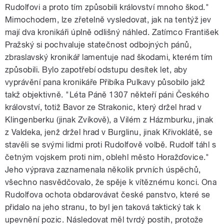
Rudolfovi a proto tím způsobili království mnoho škod."
Mimochodem, lze zřetelně vysledovat, jak na tentýž jev
mají dva kronikáři úplně odlišný náhled. Zatímco František
Pražský si pochvaluje statečnost odbojných pánů,
zbraslavský kronikář lamentuje nad škodami, kterém tím
způsobili. Bylo zapotřebí odstupu desítek let, aby
vyprávění pana kronikáře Přibíka Pulkavy působilo jakž
takž objektivně. "Léta Páně 1307 někteří páni Českého
království, totiž Bavor ze Strakonic, který držel hrad v
Klingenberku (jinak Zvíkově), a Vilém z Házmburku, jinak
z Valdeka, jenž držel hrad v Burglinu, jinak Křivoklátě, se
stavěli se svými lidmi proti Rudolfově volbě. Rudolf táhl s
četným vojskem proti nim, oblehl město Horažďovice."
Jeho výprava zaznamenala několik prvních úspěchů,
všechno nasvědčovalo, že spěje k vítěznému konci. Ona
Rudolfova ochota obdarovávat české panstvo, které se
přidalo na jeho stranu, to byl jen taková taktický tak k
upevnění pozic. Následovat měl tvrdý postih, protože