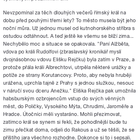
Nevzpomínal za těch dlouhých večerů římský král na
dobu před pouhými třemi lety? To město musela být jeho
noční můra. Už jednou musel od kutnohorského stříbra s
ostudou odtáhnout. A teď ještě ke všemu se blíží zima...
Nechybělo moc a situace se opakovala. "Paní Alžběta,
vdova po králi Rudolfovi (zbraslavský kronikář myslí
dvojnásobnou vdovu Elišku Rejčku) byla zatím v Praze, a
protože přála králi Albrechtovi, utrpěla některé urážky a
potíže ze strany Korutancovy. Proto, aby nebyla hruběji
urážena, uprchla tajně z Prahy s jednou služkou, nesouc
v náručí svou dceru Anežku." Eliška Rejčka pak umožnila
habsburským ozbrojencům vstup do svých věnných
měst, do Poličky, Vysokého Mýta, Chrudimi, Jaroměře a
Hradce. Útočníci měli vystaráno. Mohli přezimovat,
zatímco král se synem si řekli, že pohodlnější bude tu
zimu přečkat doma, odjeli do Rakous a už se těšili, že se
příštího jara všechno rozhodne. Dokonce si to i sepsali.