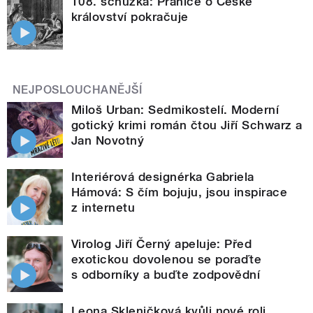
108. schůzka: Pranice o České
království pokračuje
NEJPOSLOUCHANĚJŠÍ
Miloš Urban: Sedmikostelí. Moderní
gotický krimi román čtou Jiří Schwarz a
Jan Novotný
Interiérová designérka Gabriela
Hámová: S čím bojuju, jsou inspirace
z internetu
Virolog Jiří Černý apeluje: Před
exotickou dovolenou se poraďte
s odborníky a buďte zodpovědní
Leona Skleničková kvůli nové roli