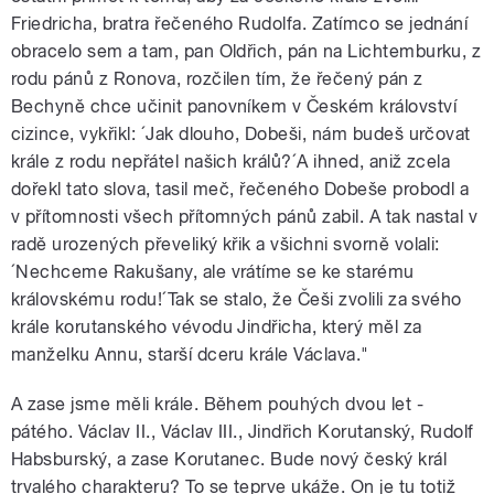
Friedricha, bratra řečeného Rudolfa. Zatímco se jednání
obracelo sem a tam, pan Oldřich, pán na Lichtemburku, z
rodu pánů z Ronova, rozčilen tím, že řečený pán z
Bechyně chce učinit panovníkem v Českém království
cizince, vykřikl: ´Jak dlouho, Dobeši, nám budeš určovat
krále z rodu nepřátel našich králů?´A ihned, aniž zcela
dořekl tato slova, tasil meč, řečeného Dobeše probodl a
v přítomnosti všech přítomných pánů zabil. A tak nastal v
radě urozených převeliký křik a všichni svorně volali:
´Nechceme Rakušany, ale vrátíme se ke starému
královskému rodu!´Tak se stalo, že Češi zvolili za svého
krále korutanského vévodu Jindřicha, který měl za
manželku Annu, starší dceru krále Václava."
A zase jsme měli krále. Během pouhých dvou let -
pátého. Václav II., Václav III., Jindřich Korutanský, Rudolf
Habsburský, a zase Korutanec. Bude nový český král
trvalého charakteru? To se teprve ukáže. On je tu totiž