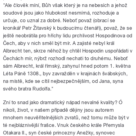
"Ale člověk míní, Bůh však který je na nebesích a jehož
soudové jsou jako hlubokost nesmírná, rozhoduje a
určuje, co uznal za dobré. Neboť považ (obrací se
kronikář Petr Žitavský k budoucímu čtenáři), považ, že se
ještě neobrátila pro hříchy lidu prchlivost Hospodinova od
Čech, aby v nich směl být mír. A zajisté nebyl král
Albrecht ten, skrze něhož by chtěl Hospodin uspořádati v
Čechách mír, nýbrž rozhodl nechati to druhému. Neboť
sám Albrecht, král římský, zahynul hned potom 1. května
Léta Páně 1308., byv zavražděn v krajinách švábských,
na místě, kde se cítil nejbezpečnějším, od Jana, syna
svého bratra Rudolfa."
Zní to snad jako dramatický nápad nevalné kvality? Ó
nikoli, život, v našem případě dějiny jsou autorem
mnohem neuvěřitelnějších zvratů, než tomu může být v
té nejbláznivější frašce. Vnuk českého krále Přemysla
Otakara II., syn české princezny Anežky, synovec