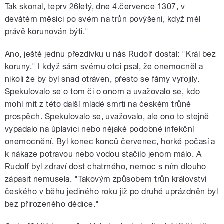
Tak skonal, teprv 26letý, dne 4.července 1307, v
devátém měsíci po svém na trůn povýšení, když měl
právě korunován býti."
Ano, ještě jednu přezdívku u nás Rudolf dostal: "Král bez
koruny." I když sám svému otci psal, že onemocněl a
nikoli že by byl snad otráven, přesto se fámy vyrojily.
Spekulovalo se o tom či o onom a uvažovalo se, kdo
mohl mít z této další mladé smrti na českém trůně
prospěch. Spekulovalo se, uvažovalo, ale ono to stejně
vypadalo na úplavici nebo nějaké podobné infekční
onemocnění. Byl konec konců červenec, horké počasí a
k nákaze potravou nebo vodou stačilo jenom málo. A
Rudolf byl zdraví dost chatrného, nemoc s ním dlouho
zápasit nemusela. "Takovým způsobem trůn království
českého v běhu jediného roku již po druhé uprázdněn byl
bez přirozeného dědice."