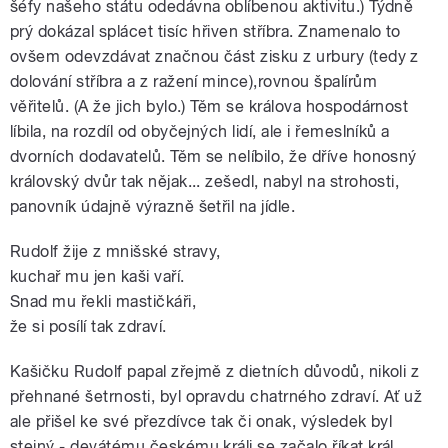
šéfy našeho státu odedávna oblíbenou aktivitu.) Týdně
prý dokázal splácet tisíc hřiven stříbra. Znamenalo to
ovšem odevzdávat značnou část zisku z urbury (tedy z
dolování stříbra a z ražení mince),rovnou špalírům
věřitelů. (A že jich bylo.) Těm se králova hospodárnost
líbila, na rozdíl od obyčejných lidí, ale i řemeslníků a
dvorních dodavatelů. Těm se nelíbilo, že dříve honosný
královský dvůr tak nějak... zešedl, nabyl na strohosti,
panovník údajně výrazně šetřil na jídle.
Rudolf žije z mnišské stravy,
kuchař mu jen kaši vaří.
Snad mu řekli mastičkáři,
že si posílí tak zdraví.
Kašičku Rudolf papal zřejmě z dietních důvodů, nikoli z
přehnané šetrnosti, byl opravdu chatrného zdraví. Ať už
ale přišel ke své přezdívce tak či onak, výsledek byl
stejný - devátému českému králi se začalo říkat král