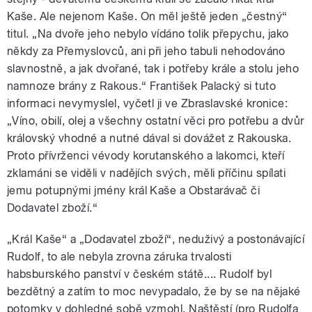
Kaše. Ale nejenom Kaše. On měl ještě jeden „čestný“
titul. „Na dvoře jeho nebylo vídáno tolik přepychu, jako
někdy za Přemyslovců, ani při jeho tabuli nehodováno
slavnostně, a jak dvořané, tak i potřeby krále a stolu jeho
namnoze brány z Rakous.“ František Palacký si tuto
informaci nevymyslel, vyčetl ji ve Zbraslavské kronice:
„Víno, obilí, olej a všechny ostatní věci pro potřebu a dvůr
královský vhodné a nutné dával si dovážet z Rakouska.
Proto přívrženci vévody korutanského a lakomci, kteří
zklamáni se viděli v nadějích svých, měli příčinu spílati
jemu potupnými jmény král Kaše a Obstarávač či
Dodavatel zboží.“
„Král Kaše“ a „Dodavatel zboží“, neduživý a postonávající
Rudolf, to ale nebyla zrovna záruka trvalosti
habsburského panství v českém státě.... Rudolf byl
bezdětný a zatím to moc nevypadalo, že by se na nějaké
potomky v dohledné sobě vzmohl. Naštěstí (pro Rudolfa