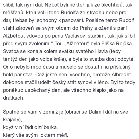
slíbil, tak nyní dal. Neboť byli někteří jak ze šlechticů, tak
měšťanů, kteří volili toho Rudolfa ze strachu nebo pro
dar, třebas byl schopný k panování. Posléze tento Rudolf
vtáhl zároveň se svým otcem do Prahy a oženil s paní
Alžbětou, vdovou po panu Václavovi starším, tak, jak slíbil
před svým zvolením.“ Tou „Alžbětou“ byla Eliška Rejčka.
Svatba se konala kolem svátku svatého Havla (tedy
tentýž den jako volba krále), a byla to svatba dost odbytá.
Ono nebylo moc času a muselo se dostat i na příslušný
hold panstva. Což ještě není všechno, protože Albrecht
dokonce stačil udělit český stát synovi v léno. Byl to tedy
poněkud uspěchaný den, ale všechno klaplo jako na
drátkách.
Špatně se vám v zemi žije (obrací se Dalimil dál na své
krajany),
když v ní řádí cizí berka,
který vše svým loktem měří.