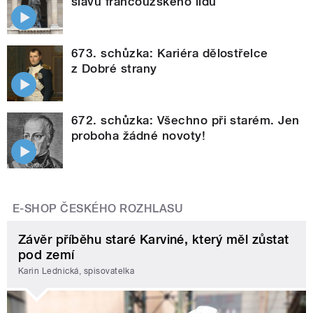
slávu francouzského lidu
673. schůzka: Kariéra dělostřelce
z Dobré strany
672. schůzka: Všechno při starém. Jen
proboha žádné novoty!
E-SHOP ČESKÉHO ROZHLASU
Závěr příběhu staré Karviné, který měl zůstat
pod zemí
Karin Lednická, spisovatelka