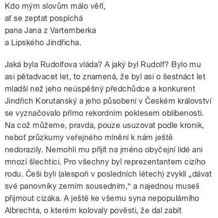
Kdo mým slovům málo věří,
ať se zeptat pospíchá
pana Jana z Vartemberka
a Lipského Jindřicha.
Jaká byla Rudolfova vláda? A jaký byl Rudolf? Bylo mu
asi pětadvacet let, to znamená, že byl asi o šestnáct let
mladší než jeho neúspěšný předchůdce a konkurent
Jindřich Korutanský a jeho působení v Českém království
se vyznačovalo přímo rekordním poklesem oblíbenosti.
Na což můžeme, pravda, pouze usuzovat podle kronik,
neboť průzkumy veřejného mínění k nám ještě
nedorazily. Nemohli mu přijít na jméno obyčejní lidé ani
mnozí šlechtici. Pro všechny byl reprezentantem cizího
rodu. Češi byli (alespoň v posledních létech) zvyklí „dávat
své panovníky zemím sousedním,“ a najednou museli
přijmout cizáka. A ještě ke všemu syna nepopulárního
Albrechta, o kterém kolovaly pověsti, že dal zabít