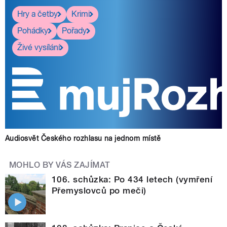
Hry a četby
Krimi
Pohádky
Pořady
Živé vysílání
Audiosvět Českého rozhlasu na jednom místě
MOHLO BY VÁS ZAJÍMAT
106. schůzka: Po 434 letech (vymření
Přemyslovců po meči)