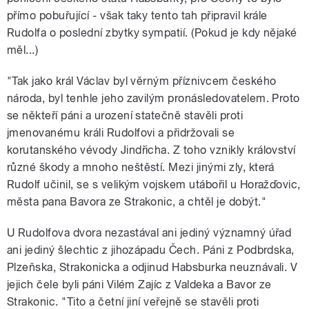
přímo pobuřující - však taky tento tah připravil krále
Rudolfa o poslední zbytky sympatií. (Pokud je kdy nějaké
měl...)
"Tak jako král Václav byl věrným příznivcem českého
národa, byl tenhle jeho zavilým pronásledovatelem. Proto
se někteří páni a urození statečně stavěli proti
jmenovanému králi Rudolfovi a přidržovali se
korutanského vévody Jindřicha. Z toho vznikly království
různé škody a mnoho neštěstí. Mezi jinými zly, která
Rudolf učinil, se s velikým vojskem utábořil u Horažďovic,
města pana Bavora ze Strakonic, a chtěl je dobýt."
U Rudolfova dvora nezastával ani jediný významný úřad
ani jediný šlechtic z jihozápadu Čech. Páni z Podbrdska,
Plzeňska, Strakonicka a odjinud Habsburka neuznávali. V
jejich čele byli páni Vilém Zajíc z Valdeka a Bavor ze
Strakonic. "Tito a četní jiní veřejně se stavěli proti