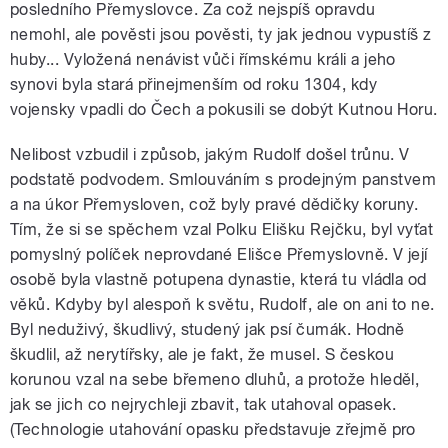
posledního Přemyslovce. Za což nejspíš opravdu
nemohl, ale pověsti jsou pověsti, ty jak jednou vypustíš z
huby... Vyložená nenávist vůči římskému králi a jeho
synovi byla stará přinejmenším od roku 1304, kdy
vojensky vpadli do Čech a pokusili se dobýt Kutnou Horu.
Nelibost vzbudil i způsob, jakým Rudolf došel trůnu. V
podstatě podvodem. Smlouváním s prodejným panstvem
a na úkor Přemysloven, což byly pravé dědičky koruny.
Tím, že si se spěchem vzal Polku Elišku Rejčku, byl vyťat
pomyslný políček neprovdané Elišce Přemyslovně. V její
osobě byla vlastně potupena dynastie, která tu vládla od
věků. Kdyby byl alespoň k světu, Rudolf, ale on ani to ne.
Byl neduživý, škudlivý, studený jak psí čumák. Hodně
škudlil, až nerytířsky, ale je fakt, že musel. S českou
korunou vzal na sebe břemeno dluhů, a protože hleděl,
jak se jich co nejrychleji zbavit, tak utahoval opasek.
(Technologie utahování opasku představuje zřejmě pro