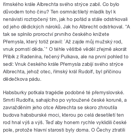
římského krále Albrechta svého strýce zabil. Co bylo
důvodem toho činu? Ten osmnáctiletý mladík byl k
nenávisti roztrpčený tím, jak ho pořád a stále odstrkovali
od jeho dědických nároků. Jak ho Albrecht odstrkoval. "A
tak se splnilo proroctví prvního českého knížete
Přemysla, který totiž pravil: ´Až zajde můj mužský rod,
vnuk pomstí děda.´" O téhle věštbě věděl zřejmě akorát
Přibík z Radenína, řečený Pulkava, ale na první pohled to
sedí: Vnuk českého krále Přemysla zabíjí svého strýce
Albrechta, jehož otec, římský král Rudolf, byl příčinou
dědečkova pádu.
Habsburky potkala tragédie podobné té přemyslovské.
Smrtí Rudolfa, sahajícího po vytoužené české koruně, a
zavražděním jeho otce Albrechta se skoro zhroutila
budova habsburské moci, kterou po celá desetiletí ten
rod hnal výš a výš. Teď aby honem rychle vyklidili české
pole, protože hlavní starosti byly doma. O Čechy ztratili