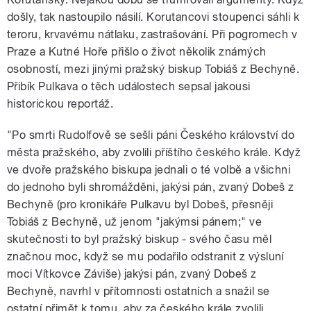
došly, tak nastoupilo násilí. Korutancovi stoupenci sáhli k
teroru, krvavému nátlaku, zastrašování. Při pogromech v
Praze a Kutné Hoře přišlo o život několik známých
osobností, mezi jinými pražský biskup Tobiáš z Bechyně.
Přibík Pulkava o těch událostech sepsal jakousi
historickou reportáž.
"Po smrti Rudolfově se sešli páni Českého království do
města pražského, aby zvolili příštího českého krále. Když
ve dvoře pražského biskupa jednali o té volbě a všichni
do jednoho byli shromážděni, jakýsi pán, zvaný Dobeš z
Bechyně (pro kronikáře Pulkavu byl Dobeš, přesněji
Tobiáš z Bechyně, už jenom "jakýmsi pánem;" ve
skutečnosti to byl pražský biskup - svého času měl
značnou moc, když se mu podařilo odstranit z výsluní
moci Vítkovce Záviše) jakýsi pán, zvaný Dobeš z
Bechyně, navrhl v přítomnosti ostatních a snažil se
ostatní přimět k tomu, aby za českého krále zvolili