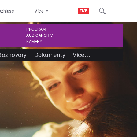
ozhlase
Více
ŽIVĚ
PROGRAM
AUDIOARCHIV
KAMERY
Rozhovory
Dokumenty
Více
…