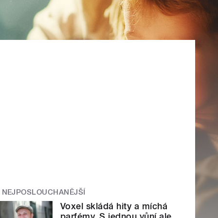
NEJPOSLOUCHANĚJŠÍ
Voxel skládá hity a míchá
parfémy. S jednou vůní ale