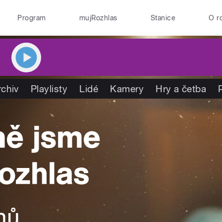
Program
mujRozhlas
Stanice
O r
rchiv
Playlisty
Lidé
Kamery
Hry a četba