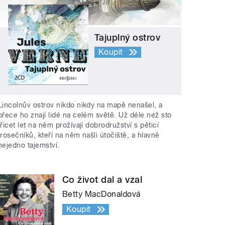
Tajuplný ostrov
Koupit
Lincolnův ostrov nikdo nikdy na mapě nenašel, a
přece ho znají lidé na celém světě. Už déle než sto
třicet let na něm prožívají dobrodružství s pěticí
trosečníků, kteří na něm našli útočiště, a hlavně
nejedno tajemství.
Co život dal a vzal
Betty MacDonaldová
Koupit