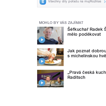
Všechny díly pořadu na mujRozhlas
MOHLO BY VÁS ZAJÍMAT
Šéfkuchař Radek Š
mělo poděkovat
Jak poznat dobrou
s michelinskou h
„Pravá česká kuch
Raditsch