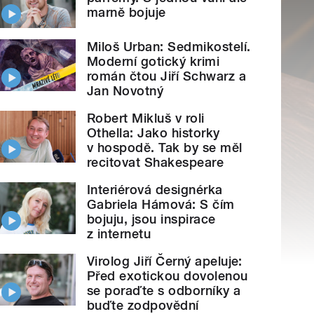
marně bojuje
Miloš Urban: Sedmikostelí.
Moderní gotický krimi
román čtou Jiří Schwarz a
Jan Novotný
Robert Mikluš v roli
Othella: Jako historky
v hospodě. Tak by se měl
recitovat Shakespeare
Interiérová designérka
Gabriela Hámová: S čím
bojuju, jsou inspirace
z internetu
Virolog Jiří Černý apeluje:
Před exotickou dovolenou
se poraďte s odborníky a
buďte zodpovědní