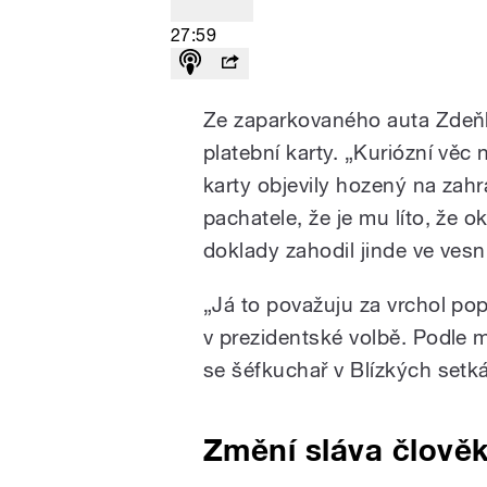
27:59
Ze zaparkovaného auta Zdeňko
platební karty. „Kuriózní věc 
karty objevily hozený na zah
pachatele, že je mu líto, že 
doklady zahodil jinde ve ves
„Já to považuju za vrchol pop
v prezidentské volbě. Podle 
se šéfkuchař v Blízkých setk
Změní sláva člověk