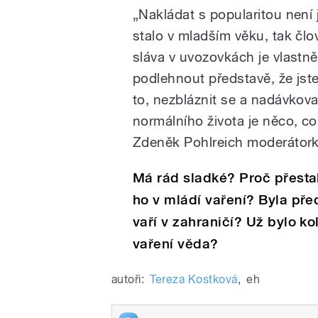
„Nakládat s popularitou není
stalo v mladším věku, tak čl
sláva v uvozovkách je vlastn
podlehnout představě, že jste 
to, nezbláznit se a nadávkovat
normálního života je něco, co
Zdeněk Pohlreich moderátor
Má rád sladké? Proč přestal
ho v mládí vaření? Byla před
vaří v zahraničí? Už bylo k
vaření věda?
autoři:
Tereza Kostková
,
eh