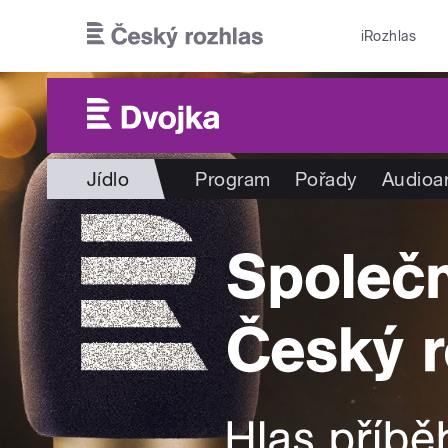
Přejít k hlavnímu obsahu
iRozhlas
Jídlo
Program
Pořady
Audioa