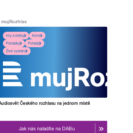
mujRozhlas
Hry a četby
Krimi
Pohádky
Pořady
Živé vysílání
Audiosvět Českého rozhlasu na jednom místě
Jak nás naladíte na DABu