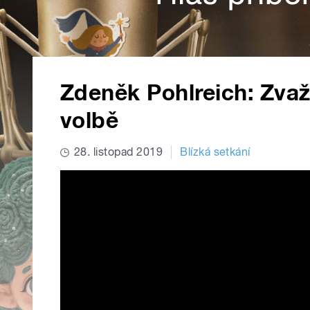
Zdeněk Pohlreich: Zvaž
volbě
28. listopad 2019
Blízká setkání