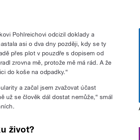
vi Pohlreichovi odcizil doklady a
nastala asi o dva dny později, kdy se ty
radě přes plot v pouzdře s dopisem od
okradl zrovna mě, protože mě má rád. A že
nici do koše na odpadky.“
ularity a začal jsem zvažovat účast
mě už se člověk dál dostat nemůže,“ smál
áních.
u život?