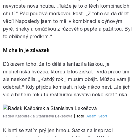
nevyroste nová houba. „Takže je to o těch kombinacích
chutí.“ Rád používá morkovou kost. „Z toho se dá dělat
věcí! Naposledy jsem to měl v kombinaci s dýňovým
pyré, šneky a omáčkou z růžového pepře a pažitkou. Byl
to oblíbený předkrm.“
Michelin je závazek
Důkazem toho, že to dělá s fantazií a láskou, je
michelinská hvězda, kterou letos získal. Tvrdá práce tím
ale neskončila. „Každý rok ji musím obájit. Můžou vám ji
odebrat.“ Kdy přijdou komisaři, nikdy nikdo neví. „Je jich
víc a během roku tu restauraci navštíví několikrát,“ říká.
Radek Kašpárek a Stanislava Lekešová
|
foto:
Adam Kebrt
Klienti se zatím prý jen hrnou. Sázka na inspiraci