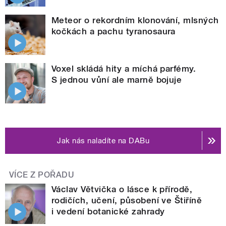
Meteor o rekordním klonování, mlsných
kočkách a pachu tyranosaura
Voxel skládá hity a míchá parfémy.
S jednou vůní ale marně bojuje
Jak nás naladíte na DABu
VÍCE Z POŘADU
Václav Větvička o lásce k přírodě,
rodičích, učení, působení ve Štiříně
i vedení botanické zahrady