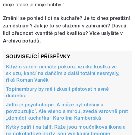
moje práce je moje hobby.“
Změnil se pohled lidí na kuchaře? Je to dnes prestižní
zaměstnání? Jak je to se stážemi v zahraničí? Dávají
lidi přednost kvantitě před kvalitou? Více uslyšíte v
Archivu pořadů
.
SOUVISEJÍCÍ PŘÍSPĚVKY
Když u vaření nemáte pokoru, vzniká kostka ve
skluzu, kančí na daňčím a další totální nesmysly,
říká Roman Vaněk
Topinambury by měli zkusit pěstovat hlavně
diabetici
Jídlo je psychologie. A může být útěšný a
povzbuzující. Ale všeho s mírou, zvedá varovně prst
„domácí kuchařka“ Karolína Kamberská
Kytky patří i na talíř. Růže jsou moučníková ikona a
na čokoládové dorty jsou vynikající begónie