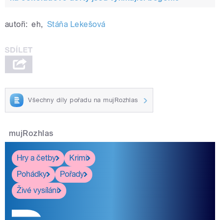
autoři:
eh
,
Stáňa Lekešová
Všechny díly pořadu na mujRozhlas
mujRozhlas
Hry a četby
Krimi
Pohádky
Pořady
Živé vysílání