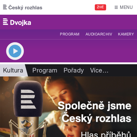
Přejít k hlavnímu obsahu
MENU
ŽIVĚ
PROGRAM
AUDIOARCHIV
KAMERY
Kultura
Program
Pořady
Více
…