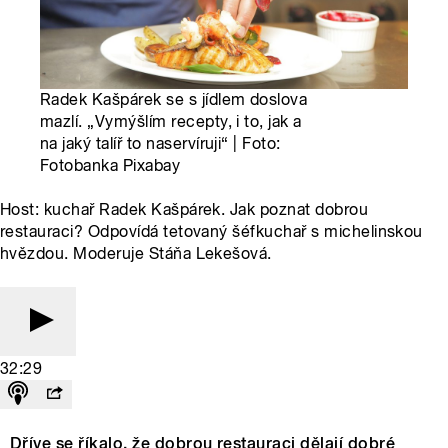
Radek Kašpárek se s jídlem doslova
mazlí. „Vymýšlím recepty, i to, jak a
na jaký talíř to naservíruji“ | Foto:
Fotobanka Pixabay
Host: kuchař Radek Kašpárek. Jak poznat dobrou
restauraci? Odpovídá tetovaný šéfkuchař s michelinskou
hvězdou. Moderuje Stáňa Lekešová.
32:29
Dříve se říkalo, že dobrou restauraci dělají dobré