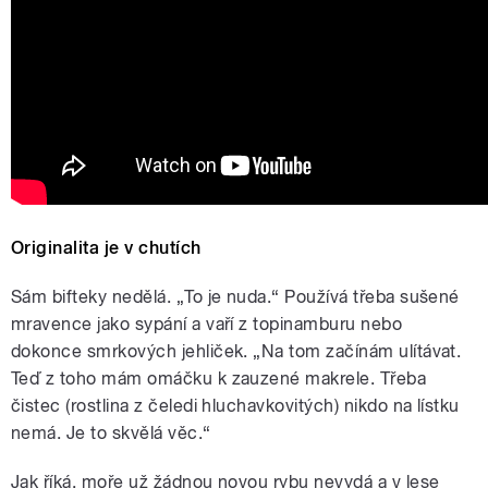
Originalita je v chutích
Sám bifteky nedělá. „To je nuda.“ Používá třeba sušené
mravence jako sypání a vaří z topinamburu nebo
dokonce smrkových jehliček. „Na tom začínám ulítávat.
Teď z toho mám omáčku k zauzené makrele. Třeba
čistec (rostlina z čeledi hluchavkovitých) nikdo na lístku
nemá. Je to skvělá věc.“
Jak říká, moře už žádnou novou rybu nevydá a v lese