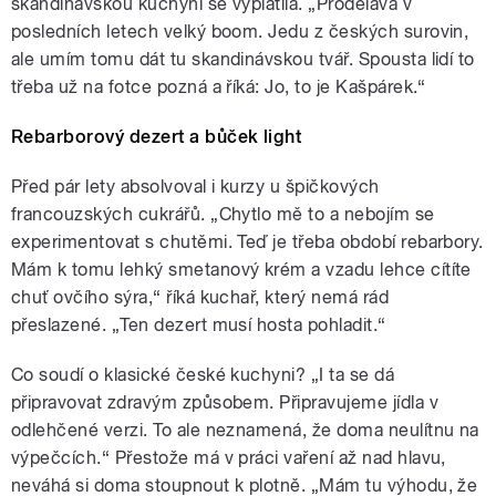
skandinávskou kuchyní se vyplatila. „Prodělává v
posledních letech velký boom. Jedu z českých surovin,
ale umím tomu dát tu skandinávskou tvář. Spousta lidí to
třeba už na fotce pozná a říká: Jo, to je Kašpárek.“
Rebarborový dezert a bůček light
Před pár lety absolvoval i kurzy u špičkových
francouzských cukrářů. „Chytlo mě to a nebojím se
experimentovat s chutěmi. Teď je třeba období rebarbory.
Mám k tomu lehký smetanový krém a vzadu lehce cítíte
chuť ovčího sýra,“ říká kuchař, který nemá rád
přeslazené. „Ten dezert musí hosta pohladit.“
Co soudí o klasické české kuchyni? „I ta se dá
připravovat zdravým způsobem. Připravujeme jídla v
odlehčené verzi. To ale neznamená, že doma neulítnu na
výpečcích.“ Přestože má v práci vaření až nad hlavu,
neváhá si doma stoupnout k plotně. „Mám tu výhodu, že