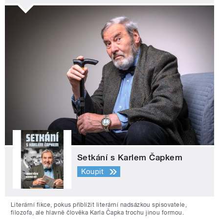
Setkání s Karlem Čapkem
Koupit
Literární fikce, pokus přiblížit literární nadsázkou spisovatele,
filozofa, ale hlavně člověka Karla Čapka trochu jinou formou.