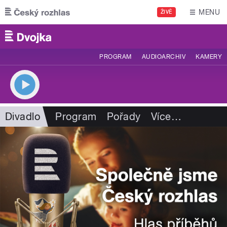
Přejít k hlavnímu obsahu
MENU
ŽIVĚ
PROGRAM
AUDIOARCHIV
KAMERY
Divadlo
Program
Pořady
Více
…