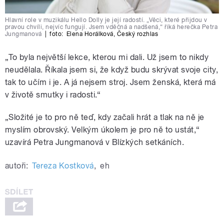
Hlavní role v muzikálu Hello Dolly je její radostí. „Věci, které přijdou v
pravou chvíli, nejvíc fungují. Jsem vděčná a nadšená,“ říká herečka Petra
Jungmanová
|
foto:
Elena Horálková
,
Český rozhlas
„To byla největší lekce, kterou mi dali. Už jsem to nikdy
neudělala. Říkala jsem si, že když budu skrývat svoje city,
tak to učím i je. A já nejsem stroj. Jsem ženská, která má
v životě smutky i radosti.“
„Složité je to pro ně teď, kdy začali hrát a tlak na ně je
myslím obrovský. Velkým úkolem je pro ně to ustát,“
uzavírá Petra Jungmanová v Blízkých setkáních.
autoři:
Tereza Kostková
,
eh