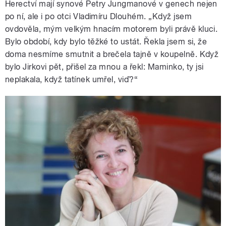
Herectví mají synové Petry Jungmanové v genech nejen
po ní, ale i po otci Vladimíru Dlouhém. „Když jsem
ovdověla, mým velkým hnacím motorem byli právě kluci.
Bylo období, kdy bylo těžké to ustát. Řekla jsem si, že
doma nesmíme smutnit a brečela tajně v koupelně. Když
bylo Jirkovi pět, přišel za mnou a řekl: Maminko, ty jsi
neplakala, když tatínek umřel, viď?“