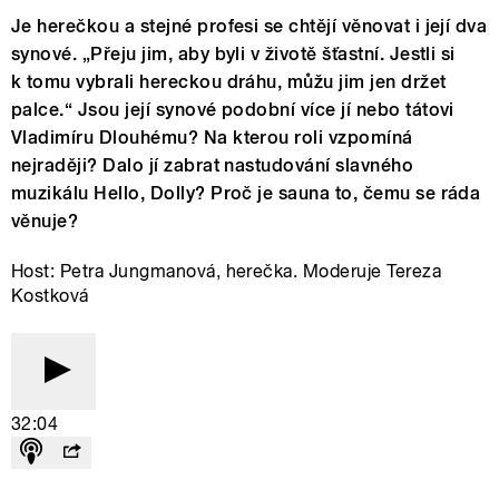
Je herečkou a stejné profesi se chtějí věnovat i její dva
synové. „Přeju jim, aby byli v životě šťastní. Jestli si
k tomu vybrali hereckou dráhu, můžu jim jen držet
palce.“ Jsou její synové podobní více jí nebo tátovi
Vladimíru Dlouhému? Na kterou roli vzpomíná
nejraději? Dalo jí zabrat nastudování slavného
muzikálu Hello, Dolly? Proč je sauna to, čemu se ráda
věnuje?
Host: Petra Jungmanová, herečka. Moderuje Tereza
Kostková
32:04