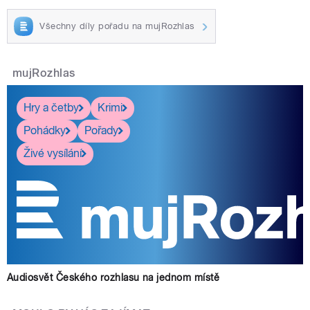
Všechny díly pořadu na mujRozhlas
mujRozhlas
Hry a četby
Krimi
Pohádky
Pořady
Živé vysílání
Audiosvět Českého rozhlasu na jednom místě