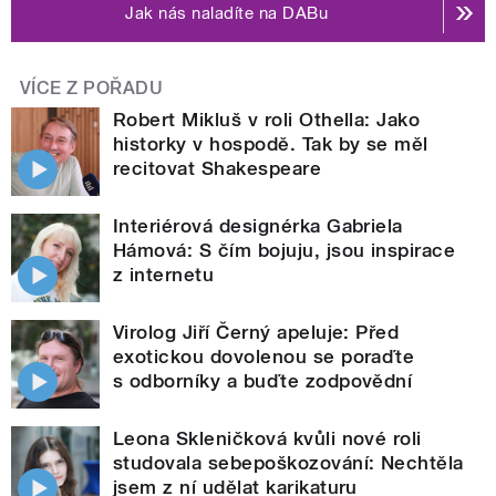
Jak nás naladíte na DABu
VÍCE Z POŘADU
Robert Mikluš v roli Othella: Jako
historky v hospodě. Tak by se měl
recitovat Shakespeare
Interiérová designérka Gabriela
Hámová: S čím bojuju, jsou inspirace
z internetu
Virolog Jiří Černý apeluje: Před
exotickou dovolenou se poraďte
s odborníky a buďte zodpovědní
Leona Skleničková kvůli nové roli
studovala sebepoškozování: Nechtěla
jsem z ní udělat karikaturu