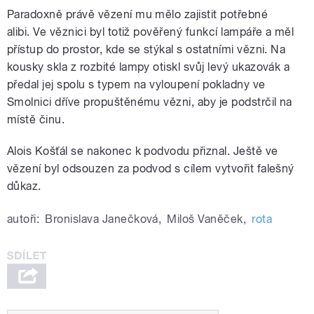
Paradoxně právě vězení mu mělo zajistit potřebné
alibi. Ve věznici byl totiž pověřený funkcí lampáře a měl
přístup do prostor, kde se stýkal s ostatními vězni. Na
kousky skla z rozbité lampy otiskl svůj levý ukazovák a
předal jej spolu s typem na vyloupení pokladny ve
Smolnici dříve propuštěnému vězni, aby je podstrčil na
místě činu.
Alois Košťál se nakonec k podvodu přiznal. Ještě ve
vězení byl odsouzen za podvod s cílem vytvořit falešný
důkaz.
autoři:
Bronislava Janečková
,
Miloš Vaněček
,
rota