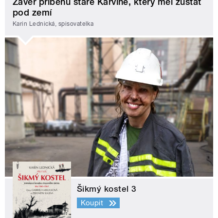
Závěr příběhu staré Karviné, který měl zůstat
pod zemí
Karin Lednická, spisovatelka
Šikmý kostel 3
Koupit