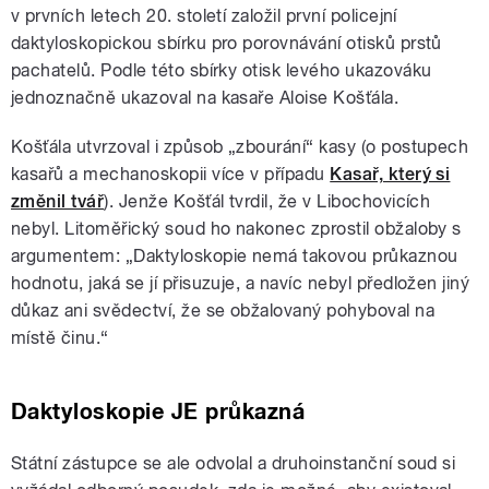
v prvních letech 20. století založil první policejní
daktyloskopickou sbírku pro porovnávání otisků prstů
pachatelů. Podle této sbírky otisk levého ukazováku
jednoznačně ukazoval na kasaře Aloise Košťála.
Košťála utvrzoval i způsob „zbourání“ kasy (o postupech
kasařů a mechanoskopii více v případu
Kasař, který si
změnil tvář
). Jenže Košťál tvrdil, že v Libochovicích
nebyl. Litoměřický soud ho nakonec zprostil obžaloby s
argumentem: „Daktyloskopie nemá takovou průkaznou
hodnotu, jaká se jí přisuzuje, a navíc nebyl předložen jiný
důkaz ani svědectví, že se obžalovaný pohyboval na
místě činu.“
Daktyloskopie JE průkazná
Státní zástupce se ale odvolal a druhoinstanční soud si