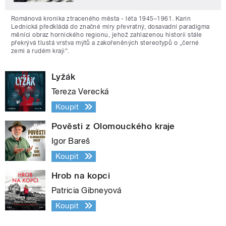
Románová kronika ztraceného města - léta 1945–1961. Karin
Lednická předkládá do značné míry převratný, dosavadní paradigma
měnící obraz hornického regionu, jehož zahlazenou historii stále
překrývá tlustá vrstva mýtů a zakořeněných stereotypů o „černé
zemi a rudém kraji“.
Lyžák
Tereza Verecká
Koupit
Pověsti z Olomouckého kraje
Igor Bareš
Koupit
Hrob na kopci
Patricia Gibneyová
Koupit