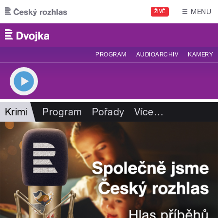
Přejít k hlavnímu obsahu
MENU
ŽIVĚ
PROGRAM
AUDIOARCHIV
KAMERY
Krimi
Program
Pořady
Více
…