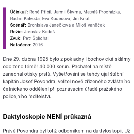
Účinkují:
René Přibil, Jarmil Škvrna, Matyáš Procházka,
Radim Kalvoda, Eva Kodešová, Jiří Knot
Scénář:
Bronislava Janečková a Miloš Vaněček
Režie:
Jaroslav Kodeš
Zvuk:
Petr Šplíchal
Natočeno:
2016
Dne 29. dubna 1925 bylo z pokladny libochovické sklárny
odcizeno téměř 40 000 korun. Pachatel na místě
zanechal otisky prstů. Vyšetřování se tehdy ujal štábní
kapitán Josef Povondra, velitel nově zřízeného zvláštního
četnického oddělení při poznávacím úřadě pražského
policejního ředitelství.
Daktyloskopie NENÍ průkazná
Právě Povondra byl totiž odborníkem na daktyloskopii. Už