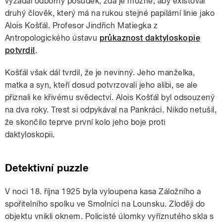
vyžádal odborný posudek, zda je možné, aby existoval
druhý člověk, který má na rukou stejné papilární linie jako
Alois Košťál. Profesor Jindřich Matiegka z
Antropologického ústavu
průkaznost daktyloskopie
potvrdil
.
Košťál však dál tvrdil, že je nevinný. Jeho manželka,
matka a syn, kteří dosud potvrzovali jeho alibi, se ale
přiznali ke křivému svědectví. Alois Košťál byl odsouzený
na dva roky. Trest si odpykával na Pankráci. Nikdo netušil,
že skončilo teprve první kolo jeho boje proti
daktyloskopii.
Detektivní puzzle
V noci 18. října 1925 byla vyloupena kasa Záložního a
spořitelního spolku ve Smolnici na Lounsku. Zloději do
objektu vnikli oknem. Policisté úlomky vyříznutého skla s