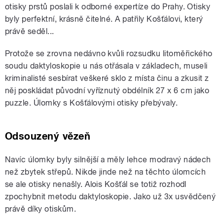
otisky prstů poslali k odborné expertíze do Prahy. Otisky
byly perfektní, krásně čitelné. A patřily Košťálovi, který
právě seděl...
Protože se zrovna nedávno kvůli rozsudku litoměřického
soudu daktyloskopie u nás otřásala v základech, museli
kriminalisté sesbírat veškeré sklo z místa činu a zkusit z
něj poskládat původní vyříznutý obdélník 27 x 6 cm jako
puzzle. Úlomky s Košťálovými otisky přebývaly.
Odsouzený vězeň
Navíc úlomky byly silnější a měly lehce modravý nádech
než zbytek střepů. Nikde jinde než na těchto úlomcích
se ale otisky nenašly. Alois Košťál se totiž rozhodl
zpochybnit metodu daktyloskopie. Jako už 3x usvědčený
právě díky otiskům.