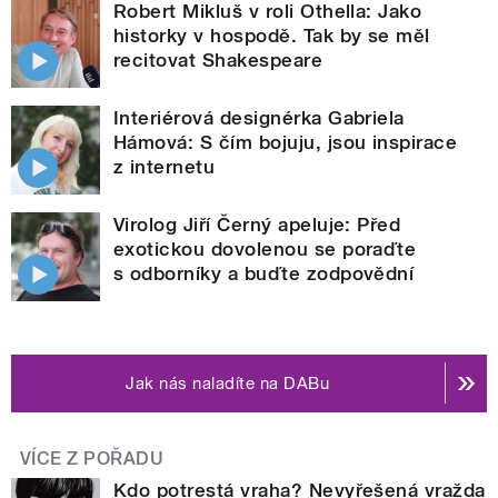
Robert Mikluš v roli Othella: Jako
historky v hospodě. Tak by se měl
recitovat Shakespeare
Interiérová designérka Gabriela
Hámová: S čím bojuju, jsou inspirace
z internetu
Virolog Jiří Černý apeluje: Před
exotickou dovolenou se poraďte
s odborníky a buďte zodpovědní
Jak nás naladíte na DABu
VÍCE Z POŘADU
Kdo potrestá vraha? Nevyřešená vražda