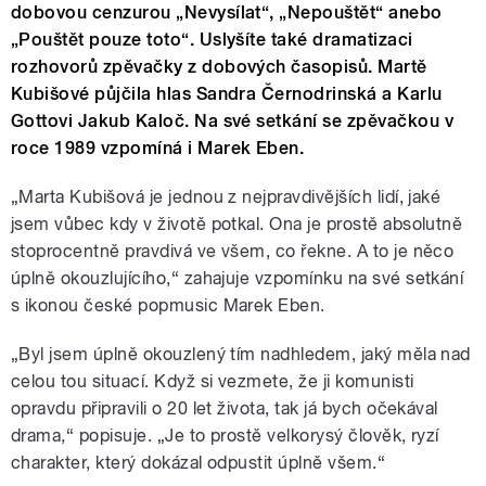
dobovou cenzurou „Nevysílat“, „Nepouštět“ anebo
„Pouštět pouze toto“. Uslyšíte také dramatizaci
rozhovorů zpěvačky z dobových časopisů. Martě
Kubišové půjčila hlas Sandra Černodrinská a Karlu
Gottovi Jakub Kaloč. Na své setkání se zpěvačkou v
roce 1989 vzpomíná i Marek Eben.
„Marta Kubišová je jednou z nejpravdivějších lidí, jaké
jsem vůbec kdy v životě potkal. Ona je prostě absolutně
stoprocentně pravdivá ve všem, co řekne. A to je něco
úplně okouzlujícího,“ zahajuje vzpomínku na své setkání
s ikonou české popmusic Marek Eben.
„Byl jsem úplně okouzlený tím nadhledem, jaký měla nad
celou tou situací. Když si vezmete, že ji komunisti
opravdu připravili o 20 let života, tak já bych očekával
drama,“ popisuje. „Je to prostě velkorysý člověk, ryzí
charakter, který dokázal odpustit úplně všem.“