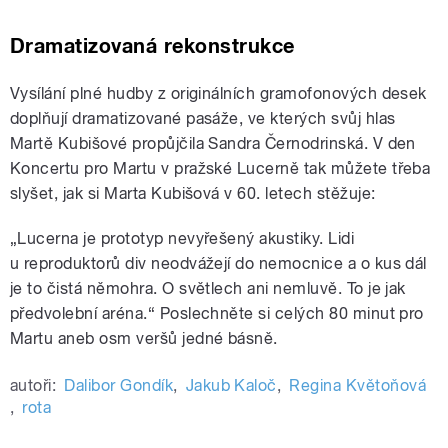
Dramatizovaná rekonstrukce
Vysílání plné hudby z originálních gramofonových desek
doplňují dramatizované pasáže, ve kterých svůj hlas
Martě Kubišové propůjčila Sandra Černodrinská. V den
Koncertu pro Martu v pražské Lucerně tak můžete třeba
slyšet, jak si Marta Kubišová v 60. letech stěžuje:
„Lucerna je prototyp nevyřešený akustiky. Lidi
u reproduktorů div neodvážejí do nemocnice a o kus dál
je to čistá němohra. O světlech ani nemluvě. To je jak
předvolební aréna.“ Poslechněte si celých 80 minut pro
Martu aneb osm veršů jedné básně.
autoři:
Dalibor Gondík
,
Jakub Kaloč
,
Regina Květoňová
,
rota