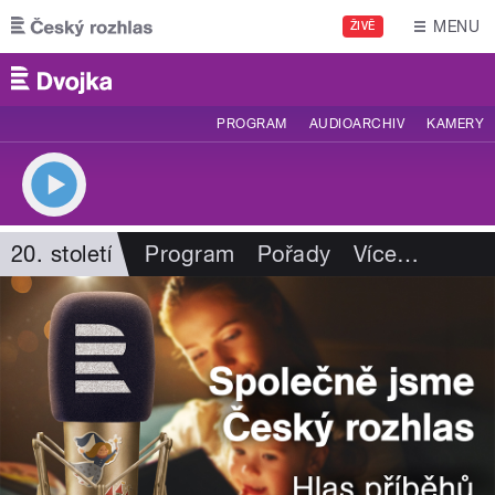
Přejít k hlavnímu obsahu
MENU
ŽIVĚ
PROGRAM
AUDIOARCHIV
KAMERY
20. století
Program
Pořady
Více
…