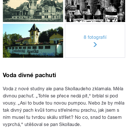
8 fotografií
Voda divné pachuti
Voda z nové studny ale pana Skollaudeho zklamala. Měla
divnou pachuť. „Tohle se přece nedá pít,“ brblal si pod
vousy. „Asi to bude tou novou pumpou. Nebo že by měla
tak divný pach kvůli tomu střelnému prachu, jak jsem s
ním musel tu tvrdou skálu střílet? No co, snad to časem
vyprchá,“ utěšoval se pan Skollaude.