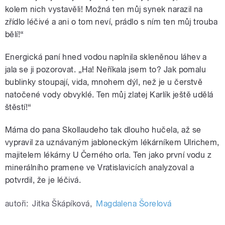
kolem nich vystavěli! Možná ten můj synek narazil na
zřídlo léčivé a ani o tom neví, prádlo s ním ten můj trouba
bělí!“
Energická paní hned vodou naplnila skleněnou láhev a
jala se ji pozorovat. „Ha! Neříkala jsem to? Jak pomalu
bublinky stoupají, vida, mnohem dýl, než je u čerstvě
natočené vody obvyklé. Ten můj zlatej Karlík ještě udělá
štěstí!“
Máma do pana Skollaudeho tak dlouho hučela, až se
vypravil za uznávaným jabloneckým lékárníkem Ulrichem,
majitelem lékárny U Černého orla. Ten jako první vodu z
minerálního pramene ve Vratislavicích analyzoval a
potvrdil, že je léčivá.
autoři:
Jitka Škápíková
,
Magdalena Šorelová