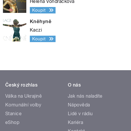
Helena Vondráčková
Koupit
Kněhyně
Kaczi
Koupit
Český rozhlas
O nás
Válka na Ukrajině
Jak nás naladíte
Komunální volby
Nápověda
Stanice
Lidé v rádiu
eShop
Kariéra