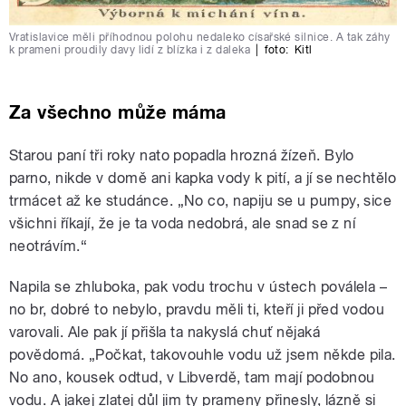
Vratislavice měli příhodnou polohu nedaleko císařské silnice. A tak záhy
k prameni proudily davy lidí z blízka i z daleka
|
foto:
Kitl
Za všechno může máma
Starou paní tři roky nato popadla hrozná žízeň. Bylo
parno, nikde v domě ani kapka vody k pití, a jí se nechtělo
trmácet až ke studánce. „No co, napiju se u pumpy, sice
všichni říkají, že je ta voda nedobrá, ale snad se z ní
neotrávím.“
Napila se zhluboka, pak vodu trochu v ústech poválela –
no br, dobré to nebylo, pravdu měli ti, kteří ji před vodou
varovali. Ale pak jí přišla ta nakyslá chuť nějaká
povědomá. „Počkat, takovouhle vodu už jsem někde pila.
No ano, kousek odtud, v Libverdě, tam mají podobnou
vodu. A jakej zlatej důl jim ty prameny přinesly, lázně si