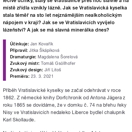
léčivé účinky, staly se Vratislavice přes noc slavné a na
místě zřídla vznikly lázně. Jak se Vratislavická kyselka
stala téměř na sto let nejznámějším nealkoholickým
nápojem v kraji? Jak se ve Vratislavicích vyvíjelo
lázeňství? A jak se má slavná minerálka dnes?
Účinkuje:
Jan Kovařík
Připravil:
Jitka Škápíková
Dramaturgie:
Magdalena Šorelová
Zvukový mistr:
Tomáš Gsöllhofer
Zvukový design:
Jiří Litoš
Premiéra:
23. 3. 2021
Příběh Vratislavické kyselky se začal odehrávat v roce
1862.
Z německé knihy Dorfchronik od Antona Jägera z
roku 1865 se dovídáme, že v
domku č. 74 na
břehu řeky
Nisy ve Vratislavicích nedaleko Liberce
bydlel chalupník
Karl Skollaude.