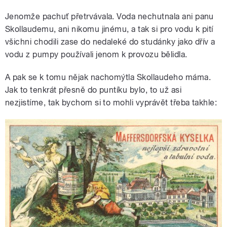
Jenomže pachuť přetrvávala. Voda nechutnala ani panu
Skollaudemu, ani nikomu jinému, a tak si pro vodu k pití
všichni chodili zase do nedaleké do studánky jako dřív a
vodu z pumpy používali jenom k provozu bělidla.
A pak se k tomu nějak nachomýtla Skollaudeho máma.
Jak to tenkrát přesně do puntíku bylo, to už asi
nezjistíme, tak bychom si to mohli vyprávět třeba takhle: