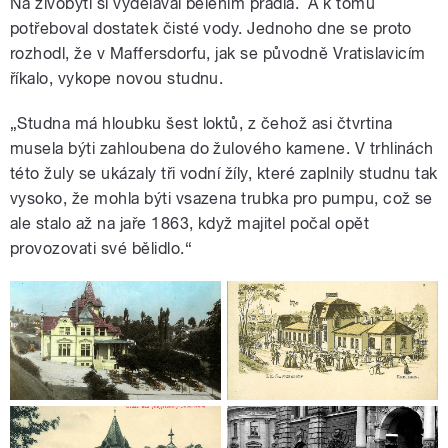
Na živobytí si vydělával bělením prádla. A k tomu
potřeboval dostatek čisté vody. Jednoho dne se proto
rozhodl, že v Maffersdorfu, jak se původně Vratislavicím
říkalo, vykope novou studnu.
„Studna má hloubku šest loktů, z čehož asi čtvrtina
musela býti zahloubena do žulového kamene. V trhlinách
této žuly se ukázaly tři vodní žíly, které zaplnily studnu tak
vysoko, že mohla býti vsazena trubka pro pumpu, což se
ale stalo až na jaře 1863, když majitel počal opět
provozovati své bělidlo.“