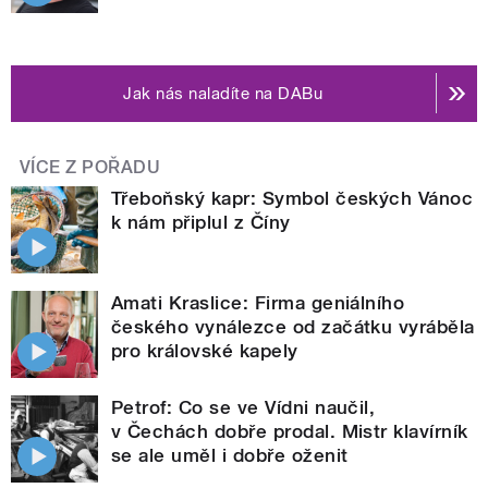
Jak nás naladíte na DABu
VÍCE Z POŘADU
Třeboňský kapr: Symbol českých Vánoc
k nám připlul z Číny
Amati Kraslice: Firma geniálního
českého vynálezce od začátku vyráběla
pro královské kapely
Petrof: Co se ve Vídni naučil,
v Čechách dobře prodal. Mistr klavírník
se ale uměl i dobře oženit