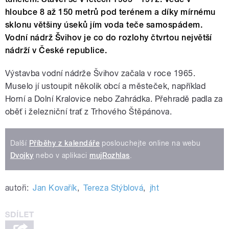
hloubce 8 až 150 metrů pod terénem a díky mírnému
sklonu většiny úseků jím voda teče samospádem.
Vodní nádrž Švihov je co do rozlohy čtvrtou největší
nádrží v České republice.
Výstavba vodní nádrže Švihov začala v roce 1965.
Muselo jí ustoupit několik obcí a městeček, například
Horní a Dolní Kralovice nebo Zahrádka. Přehradě padla za
oběť i železniční trať z Trhového Štěpánova.
Další
Příběhy z kalendáře
poslouchejte online na webu
Dvojky
nebo v aplikaci
mujRozhlas
.
autoři:
Jan Kovařík
,
Tereza Stýblová
,
jht