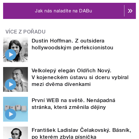
Jak nás naladíte na DABu
VÍCE Z POŘADU
Dustin Hoffman. Z outsidera
hollywoodským perfekcionistou
Velkolepý elegán Oldřich Nový.
V kojeneckém ústavu si dceru vybíral
mezi dvěma dívenkami
První WEB na světě. Nenápadná
stránka, která změnila dějiny
František Ladislav Čelakovský. Básník,
po kterém zbyla písnička