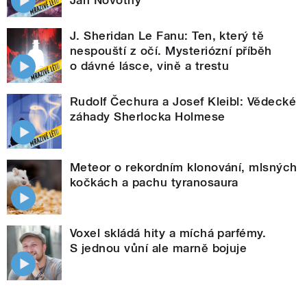
J. Sheridan Le Fanu: Ten, který tě
nespouští z očí. Mysteriózní příběh
o dávné lásce, vině a trestu
Rudolf Čechura a Josef Kleibl: Vědecké
záhady Sherlocka Holmese
Meteor o rekordním klonování, mlsných
kočkách a pachu tyranosaura
Voxel skládá hity a míchá parfémy.
S jednou vůní ale marně bojuje