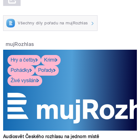
Všechny díly pořadu na mujRozhlas
mujRozhlas
Hry a četby
Krimi
Pohádky
Pořady
Živé vysílání
Audiosvět Českého rozhlasu na jednom místě