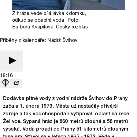
Z hráze vede bílá lávka k domku,
odkud se odebírá voda | Foto:
Barbora Kvapilová
, Český rozhlas
Příběhy z kalendáře: Nádrž Švihov
18:16
Dodávka pitné vody z vodní nádrže Švihov do Prahy
začala 1. února 1973. Městu už nestačily dřívější
zdroje a tak vodohospodáři vytipovali oblast na řece
Želivce. Sypaná hráz je 860 metrů dlouhá a 58 metrů
vysoká. Voda proudí do Prahy 51 kilometrů dlouhým
tunelem. Stavěl se v letech 1965 - 1972. Vede v