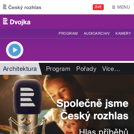
Přejít k hlavnímu obsahu
MENU
ŽIVĚ
PROGRAM
AUDIOARCHIV
KAMERY
Architektura
Program
Pořady
Více
…