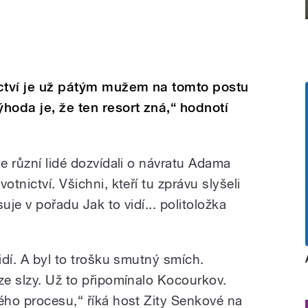
ictví je už pátým mužem na tomto postu
ýhoda je, že ten resort zná,“ hodnotí
se různí lidé dozvídali o návratu Adama
otnictví. Všichni, kteří tu zprávu slyšeli
uje v pořadu Jak to vidí... politoložka
lidí. A byl to trošku smutný smích.
ze slzy. Už to připomínalo Kocourkov.
lého procesu,“ říká host Zity Senkové na