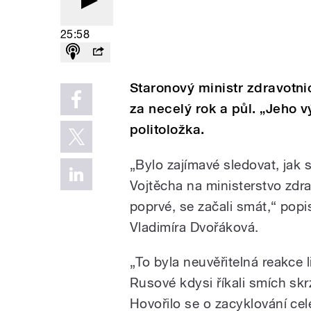
25:58
Staronový ministr zdravotn
za necelý rok a půl. „Jeho v
politoložka.
„Bylo zajímavé sledovat, jak 
Vojtěcha na ministerstvo zdrav
poprvé, se začali smát,“ popis
Vladimíra Dvořáková.
„To byla neuvěřitelná reakce 
Rusové kdysi říkali smích skr
Hovořilo se o zacyklování ce