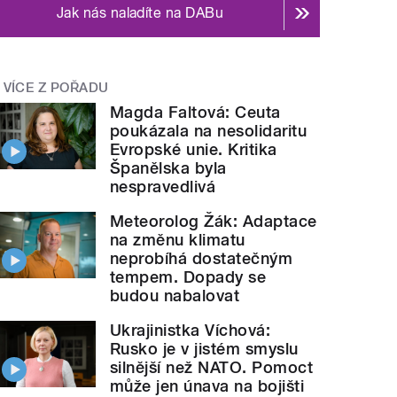
Jak nás naladíte na DABu
VÍCE Z POŘADU
Magda Faltová: Ceuta
poukázala na nesolidaritu
Evropské unie. Kritika
Španělska byla
nespravedlivá
Meteorolog Žák: Adaptace
na změnu klimatu
neprobíhá dostatečným
tempem. Dopady se
budou nabalovat
Ukrajinistka Víchová:
Rusko je v jistém smyslu
silnější než NATO. Pomoct
může jen únava na bojišti