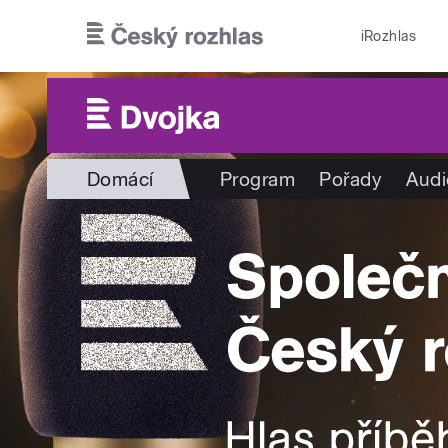
Přejít k hlavnímu obsahu
iRozhlas
Domácí
Program
Pořady
Audi