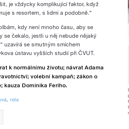
it, je vždycky komplikující faktor, když
muje s resortem, s lidmi a podobně.“
volbám, kdy není mnoho času, aby se
y se čekalo, jestli u něj nebude nějaký
,“ uzavírá se smutným smíchem
kova ústavu vyšších studií při ČVUT.
vrat k normálnímu životu; návrat Adama
ravotnictví; volební kampaň; zákon o
ce; kauza Dominika Feriho.
ová
,
rota