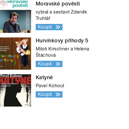
Moravské pověsti
vybral a sestavil Zdeněk
Truhlář
Koupit
Hurvínkovy příhody 5
Miloš Kirschner a Helena
Štáchová
Koupit
Katyně
Pavel Kohout
Koupit