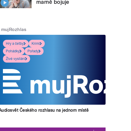
marně bojuje
mujRozhlas
Hry a četby
Krimi
Pohádky
Pořady
Živé vysílání
Audiosvět Českého rozhlasu na jednom místě