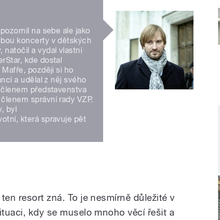
pozornil na sebe ale jako
ebou koncerty v dětských
natočil a vydal vlastní
rStar, kde dostal
 Mafře, později si ho
ancí a udělal z něj svého
yl členem představenstva
 členem správní rady VZP.
, byl
tní, která spravuje pět
ten resort zná. To je nesmírně důležité v
ituaci, kdy se muselo mnoho věcí řešit a