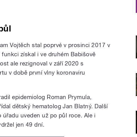
půl
dam Vojtěch stal poprvé v prosinci 2017 v
 funkci získal i ve druhém Babišově
st ale rezignoval v září 2020 s
ortu v době první vlny koronaviru
hradil epidemiolog Roman Prymula,
řídal dětský hematolog Jan Blatný. Další
o úřadu uveden už po půl roce. Ale i
držel jen 49 dní.