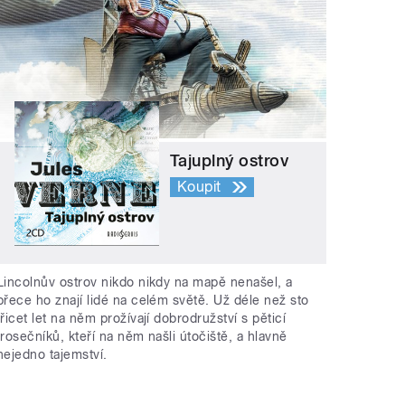
Tajuplný ostrov
Koupit
Lincolnův ostrov nikdo nikdy na mapě nenašel, a
přece ho znají lidé na celém světě. Už déle než sto
třicet let na něm prožívají dobrodružství s pěticí
trosečníků, kteří na něm našli útočiště, a hlavně
nejedno tajemství.