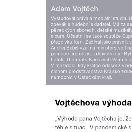
Adam Vojtěch
Vystudoval práva a mediální studia. U
zpěvák a hudební skladatel. Má za s
pěveckých sborech, dětské muzikály, 
album. Účastnil se také soutěže Supe
přezdívku Ken. Začínal jako právník v
Andrej Babiš vzal na ministerstvo fin
poradce pro oblast zdravotnictví. B
hotelu Thermal v Karlových Varech a
V mezidobí, kdy krátce odešel z vlády
členem představenstva Krajské zdravo
nemocnic v Ústeckém kraji.
Vojtěchova výhoda
„Výhoda pana Vojtěcha je, že 
téhle situaci. V pandemické s