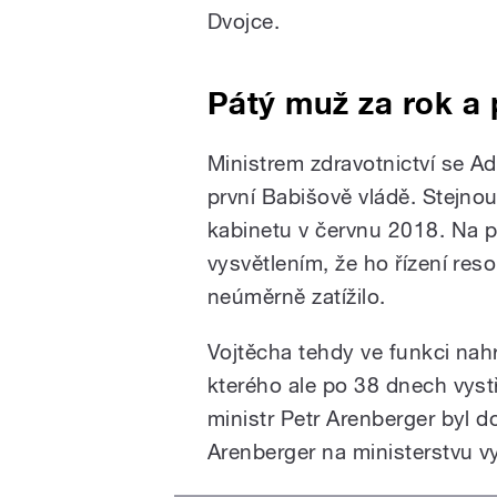
Dvojce.
Pátý muž za rok a 
Ministrem zdravotnictví se A
první Babišově vládě. Stejnou
kabinetu v červnu 2018. Na po
vysvětlením, že ho řízení res
neúměrně zatížilo.
Vojtěcha tehdy ve funkci na
kterého ale po 38 dnech vyst
ministr Petr Arenberger byl d
Arenberger na ministerstvu vy