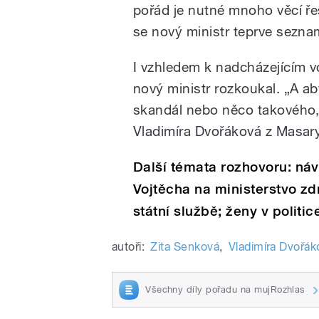
pořád je nutné mnoho věcí řeš
se nový ministr teprve sezna
I vzhledem k nadcházejícím 
nový ministr rozkoukal. „A ab
skandál nebo něco takového
Vladimíra Dvořáková z Masary
Další témata rozhovoru: ná
Vojtěcha na ministerstvo zd
státní službě; ženy v politi
autoři:
Zita Senková
,
Vladimíra Dvořák
Všechny díly pořadu na mujRozhlas