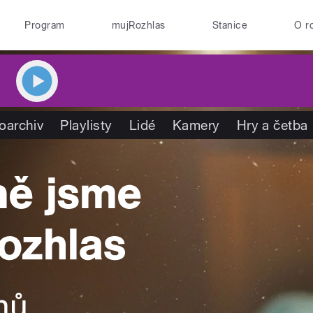
Program
mujRozhlas
Stanice
O r
oarchiv
Playlisty
Lidé
Kamery
Hry a četba