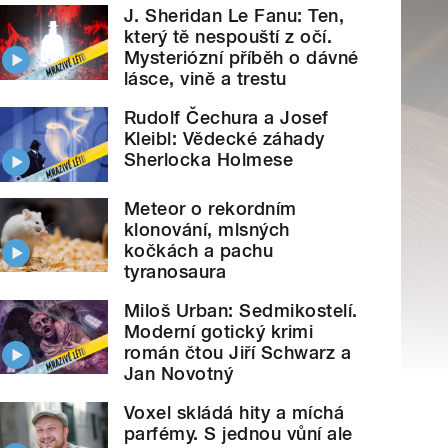
J. Sheridan Le Fanu: Ten,
který tě nespouští z očí.
Mysteriózní příběh o dávné
lásce, vině a trestu
Rudolf Čechura a Josef
Kleibl: Vědecké záhady
Sherlocka Holmese
Meteor o rekordním
klonování, mlsných
kočkách a pachu
tyranosaura
Miloš Urban: Sedmikostelí.
Moderní gotický krimi
román čtou Jiří Schwarz a
Jan Novotný
Voxel skládá hity a míchá
parfémy. S jednou vůní ale