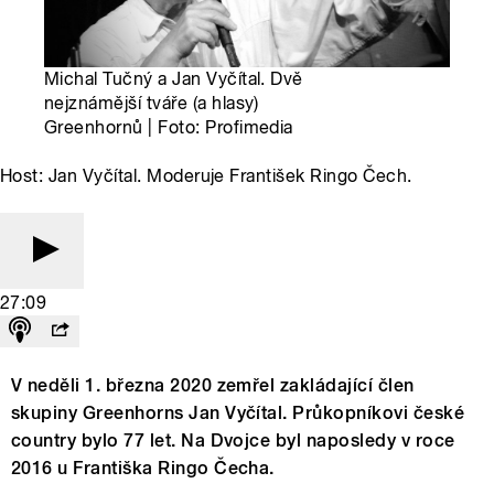
Michal Tučný a Jan Vyčítal. Dvě
nejznámější tváře (a hlasy)
Greenhornů | Foto: Profimedia
Host: Jan Vyčítal. Moderuje František Ringo Čech.
27:09
V neděli 1. března 2020 zemřel zakládající člen
skupiny Greenhorns Jan Vyčítal. Průkopníkovi české
country bylo 77 let. Na Dvojce byl naposledy v roce
2016 u Františka Ringo Čecha.