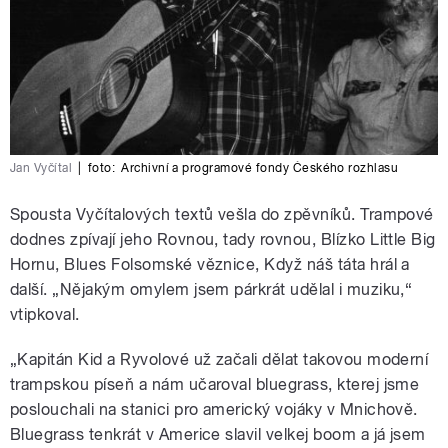
Jan Vyčítal
|
foto:
Archivní a programové fondy Českého rozhlasu
Spousta Vyčítalových textů vešla do zpěvníků. Trampové
dodnes zpívají jeho Rovnou, tady rovnou, Blízko Little Big
Hornu, Blues Folsomské věznice, Když náš táta hrál a
další. „Nějakým omylem jsem párkrát udělal i muziku,“
vtipkoval.
„Kapitán Kid a Ryvolové už začali dělat takovou moderní
trampskou píseň a nám učaroval bluegrass, kterej jsme
poslouchali na stanici pro americký vojáky v Mnichově.
Bluegrass tenkrát v Americe slavil velkej boom a já jsem