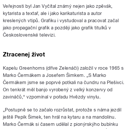
Veřejnosti byl Jan Vyčítal známý nejen jako zpěvák,
kytarista a textař, ale i jako karikaturista a autor
kreslených vtipů. Grafiku i vystudoval a pracovat začal
jako propagační grafik a později jako grafik titulků v
Československé televizi.
Ztracenej život
Kapelu Greenhorns (dříve Zelenáči) založil v roce 1965 s
Marko Čermákem a Josefem Šimkem. „S Marko
Čermákem jsme se poprvé potkali na čundru na Plešivci.
On tenkrát měl banjo vyrobený z velký konzervy od
zavináčů,“ vzpomínal v pořadu Hvězdy vinylu.
„Postupně se to začalo rozrůstat, protože s náma jezdil
ještě Pepík Šimek, ten hrál na kytaru a na mandolínu.
Marko Čermák si časem udělal z pionýrskýho bubínku