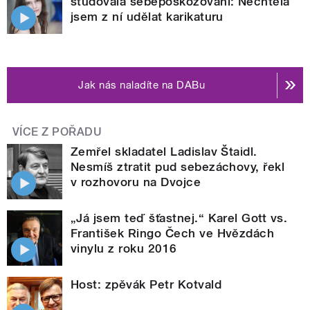
studovala sebepoškozování: Nechtěla
jsem z ní udělat karikaturu
Jak nás naladíte na DABu
VÍCE Z POŘADU
Zemřel skladatel Ladislav Štaidl.
Nesmíš ztratit pud sebezáchovy, řekl
v rozhovoru na Dvojce
„Já jsem teď šťastnej.“ Karel Gott vs.
František Ringo Čech ve Hvězdách
vinylu z roku 2016
Host: zpěvák Petr Kotvald