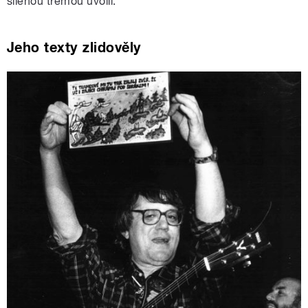
šílenou trémou uvolil.“
Jeho texty zlidověly