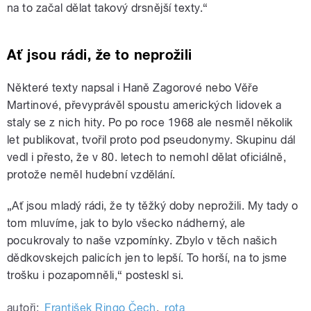
na to začal dělat takový drsnější texty.“
Ať jsou rádi, že to neprožili
Některé texty napsal i Haně Zagorové nebo Věře
Martinové, převyprávěl spoustu amerických lidovek a
staly se z nich hity. Po po roce 1968 ale nesměl několik
let publikovat, tvořil proto pod pseudonymy. Skupinu dál
vedl i přesto, že v 80. letech to nemohl dělat oficiálně,
protože neměl hudební vzdělání.
„Ať jsou mladý rádi, že ty těžký doby neprožili. My tady o
tom mluvíme, jak to bylo všecko nádherný, ale
pocukrovaly to naše vzpomínky. Zbylo v těch našich
dědkovskejch palicích jen to lepší. To horší, na to jsme
trošku i pozapomněli,“ posteskl si.
autoři:
František Ringo Čech
,
rota