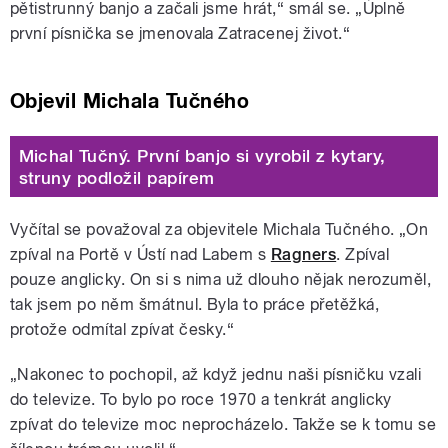
pětistrunný banjo a začali jsme hrát,“ smál se. „Úplně
první písnička se jmenovala Zatracenej život.“
Objevil Michala Tučného
Michal Tučný. První banjo si vyrobil z kytary,
struny podložil papírem
Vyčítal se považoval za objevitele Michala Tučného. „On
zpíval na Portě v Ústí nad Labem s
Ragners
. Zpíval
pouze anglicky. On si s nima už dlouho nějak nerozuměl,
tak jsem po něm šmátnul. Byla to práce přetěžká,
protože odmítal zpívat česky.“
„Nakonec to pochopil, až když jednu naši písničku vzali
do televize. To bylo po roce 1970 a tenkrát anglicky
zpívat do televize moc neprocházelo. Takže se k tomu se