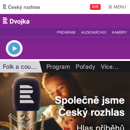
Přejít k hlavnímu obsahu
MENU
ŽIVĚ
PROGRAM
AUDIOARCHIV
KAMERY
Folk a country
Program
Pořady
Více
…