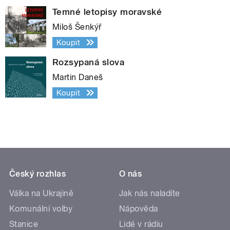
Temné letopisy moravské
Miloš Šenkýř
Koupit
Rozsypaná slova
Martin Daneš
Koupit
Český rozhlas
O nás
Válka na Ukrajině
Jak nás naladíte
Komunální volby
Nápověda
Stanice
Lidé v rádiu