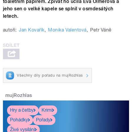
toaletním papírem. Zpívat ho učila Eva Olmerová a
jeho sen o velké kapele se splnil v osmdesátých
letech.
autoři:
Jan Kovařík
,
Monika Valentová
,
Petr Váně
Všechny díly pořadu na mujRozhlas
mujRozhlas
Hry a četby
Krimi
Pohádky
Pořady
Živé vysílání