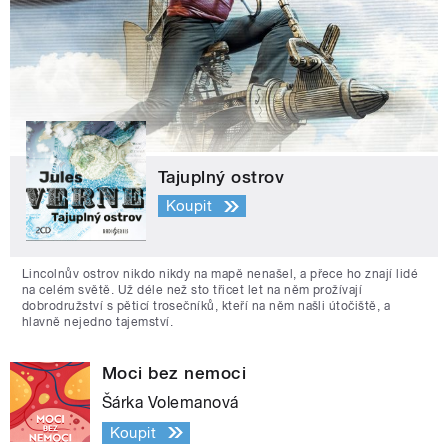
Tajuplný ostrov
Koupit
Lincolnův ostrov nikdo nikdy na mapě nenašel, a přece ho znají lidé
na celém světě. Už déle než sto třicet let na něm prožívají
dobrodružství s pěticí trosečníků, kteří na něm našli útočiště, a
hlavně nejedno tajemství.
Moci bez nemoci
Šárka Volemanová
Koupit