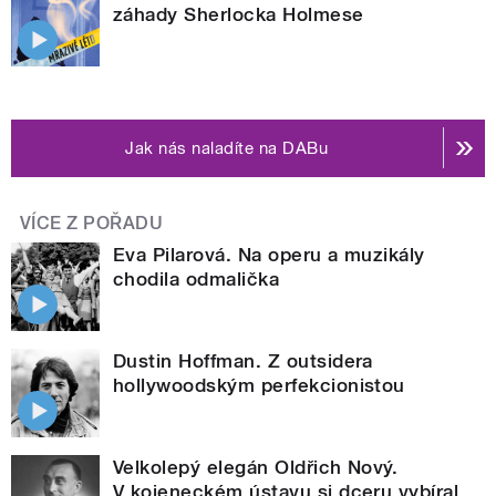
záhady Sherlocka Holmese
Jak nás naladíte na DABu
VÍCE Z POŘADU
Eva Pilarová. Na operu a muzikály
chodila odmalička
Dustin Hoffman. Z outsidera
hollywoodským perfekcionistou
Velkolepý elegán Oldřich Nový.
V kojeneckém ústavu si dceru vybíral