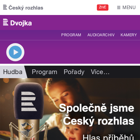
Přejít k hlavnímu obsahu
MENU
ŽIVĚ
PROGRAM
AUDIOARCHIV
KAMERY
Hudba
Program
Pořady
Více
…