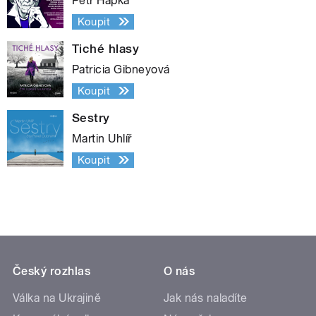
Petr Hapka
Koupit
Tiché hlasy
Patricia Gibneyová
Koupit
Sestry
Martin Uhlíř
Koupit
Český rozhlas
O nás
Válka na Ukrajině
Jak nás naladíte