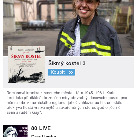
Šikmý kostel 3
Koupit
Románová kronika ztraceného města - léta 1945–1961. Karin
Lednická předkládá do značné míry převratný, dosavadní paradigma
měnící obraz hornického regionu, jehož zahlazenou historii stále
překrývá tlustá vrstva mýtů a zakořeněných stereotypů o „černé
zemi a rudém kraji“.
80 LIVE