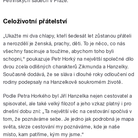
Petřínských sadech v Praze.
Celoživotní přátelství
„Ukažte mi dva chlapy, kteří šedesát let zůstanou přáteli
a nerozdělí je ženská, prachy, děti. To je něco, co nás
všechny fascinuje a toužíme, abychom toho byli
schopni,“ poukazuje Petr Horký na největší společné dílo
dvou zcela odlišných charakterů Zikmunda a Hanzelky.
Současně dodává, že se sláva i dlouhé roky odloučení od
rodiny podepsaly na Hanzelkově soukromém životě.
Podle Petra Horkého byl Jiří Hanzelka nejen cestovatel a
spisovatel, ale také velký filozof a jeho vzkaz platný i pro
dnešní dobu zní: „Ta největší věc na cestování spočívá v
tom, že poznáváme sebe. Je jedno jak podrobná je mapa
světa, skrze cestování my poznáváme, kde je naše
místo, kam patříme, kým my jsme.“