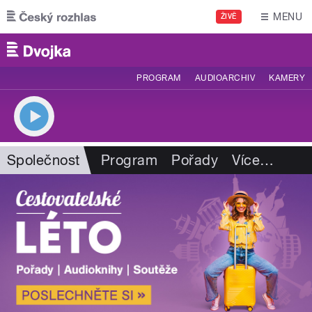
Přejít k hlavnímu obsahu
MENU
ŽIVĚ
PROGRAM
AUDIOARCHIV
KAMERY
Společnost
Program
Pořady
Více
…