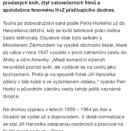
prodaných knih, čtyř celovečerních filmů a
spolutvůrce fenoménu H+Z přežívajícího dodnes.
Touha po dobrodružství sahá podle Petra Horkého už do
Hanzelkova dětství, kdy se kvůli tatínkově práci rodina
často stěhovala. Osudové však bylo setkání s
Miroslavem Zikmundem na vysoké obchodní škole, které
po válce v roce 1947 vyústilo v první zahraniční cestu do
Afriky a Jižní Ameriky. „Mladí komerční inženýři
nevyráželi poznat svět, ale vydávali se na cestu jako
byznysmeni. Proto je na spoustě fotek Jiří Hanzelka
oděný v bílé košili a ve vyžehleném obleku,“ vypráví Petr
Horký o původním záměru cesty tehdy ještě neznámé
dvojice.
Na druhou výpravu v letech 1959 – 1964 po Asii a
Oceánii se vydali už s doprovodem. V době normalizace
se stal Jiří Hanzelka zakázanou osobností a pracoval na