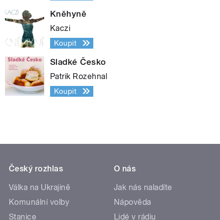
Kněhyně
Kaczi
Koupit
Sladké Česko
Patrik Rozehnal
Koupit
Český rozhlas
O nás
Válka na Ukrajině
Jak nás naladíte
Komunální volby
Nápověda
Stanice
Lidé v rádiu