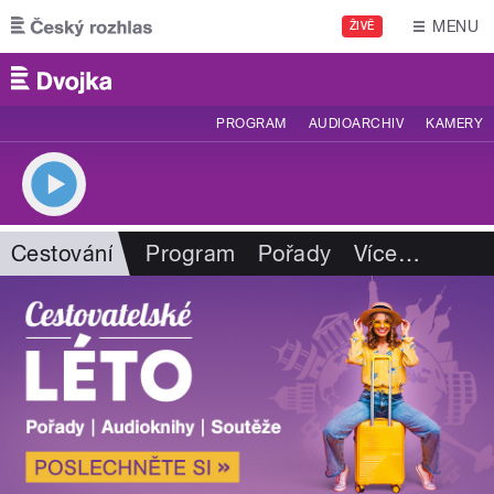
Přejít k hlavnímu obsahu
MENU
ŽIVĚ
PROGRAM
AUDIOARCHIV
KAMERY
Cestování
Program
Pořady
Více
…