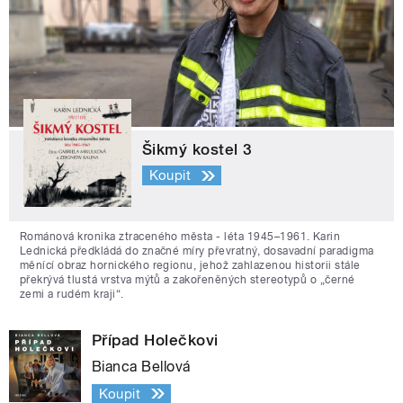
Šikmý kostel 3
Koupit
Románová kronika ztraceného města - léta 1945–1961. Karin
Lednická předkládá do značné míry převratný, dosavadní paradigma
měnící obraz hornického regionu, jehož zahlazenou historii stále
překrývá tlustá vrstva mýtů a zakořeněných stereotypů o „černé
zemi a rudém kraji“.
Případ Holečkovi
Bianca Bellová
Koupit