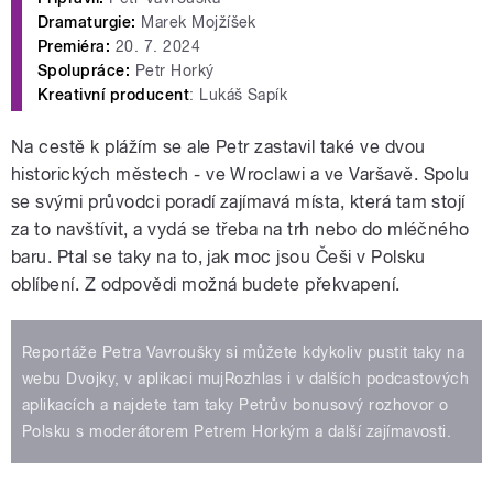
Dramaturgie:
Marek Mojžíšek
Premiéra:
20. 7. 2024
Spolupráce:
Petr Horký
Kreativní producent
: Lukáš Sapík
Na cestě k plážím se ale Petr zastavil také ve dvou
historických městech - ve Wroclawi a ve Varšavě. Spolu
se svými průvodci poradí zajímavá místa, která tam stojí
za to navštívit, a vydá se třeba na trh nebo do mléčného
baru. Ptal se taky na to, jak moc jsou Češi v Polsku
oblíbení. Z odpovědi možná budete překvapení.
Reportáže Petra Vavroušky si můžete kdykoliv pustit taky na
webu Dvojky, v aplikaci mujRozhlas i v dalších podcastových
aplikacích a najdete tam taky Petrův bonusový rozhovor o
Polsku s moderátorem Petrem Horkým a další zajímavosti.