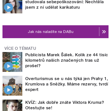
studovala sebepoškozování: Nechtěla
jsem z ní udělat karikaturu
Jak nás naladíte na DABu
VÍCE O TÉMATU
Publicista Marek Šálek. Kolik ze 44 tisíc
kilometrů našich značených tras už
prošel?
Overturismus se u nás týká jen Prahy 1,
Krumlova a Sněžky. Máme rezervy, tvrdí
expert
KVÍZ: Jak dobře znáte Viktora Kruma?
Otestujte se!