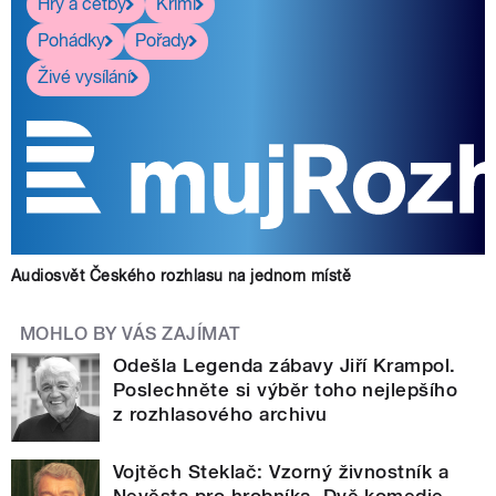
Hry a četby
Krimi
Pohádky
Pořady
Živé vysílání
Audiosvět Českého rozhlasu na jednom místě
MOHLO BY VÁS ZAJÍMAT
Odešla Legenda zábavy Jiří Krampol.
Poslechněte si výběr toho nejlepšího
z rozhlasového archivu
Vojtěch Steklač: Vzorný živnostník a
Nevěsta pro hrobníka. Dvě komedie