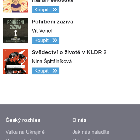
Halina Pawlowská
Koupit
Pohřbeni zaživa
Vít Vencl
Koupit
Svědectví o životě v KLDR 2
Nina Špitálníková
Koupit
Český rozhlas
O nás
Válka na Ukrajině
Jak nás naladíte