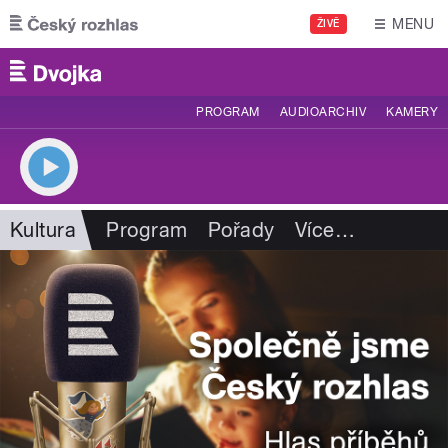
Přejít k hlavnímu obsahu
MENU
ŽIVĚ
PROGRAM
AUDIOARCHIV
KAMERY
Kultura
Program
Pořady
Více
…