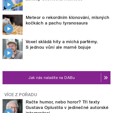
Meteor o rekordním klonování, mlsných
kočkách a pachu tyranosaura
Voxel skládá hity a míchá parfémy.
S jednou vůní ale marně bojuje
Jak nás naladíte na DABu
VÍCE Z POŘADU
Račte humor, nebo horor? Tři texty
Gustava Oplustila v jedinečné autorské
interpretaci