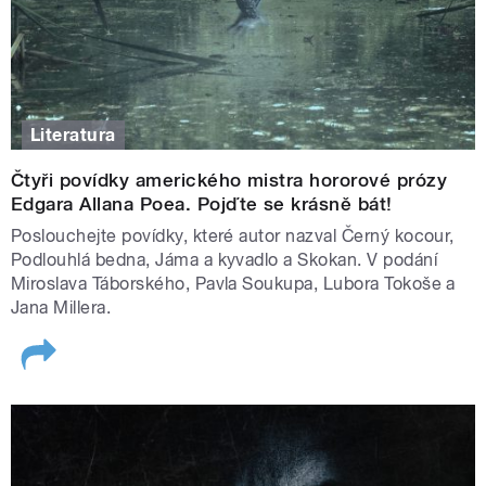
webu, v mujRozhlas a dalších podcastových aplikacích.
9. 7. 2021 Ondřej Neff: Případ ukradeného spáče
16. 7. 2021 Pavla Horáková: Návrat
23. 7. 2021 Petra Soukupová: Grilování
30. 7. 2021 Arnošt Goldflam: Úpis
Literatura
6. 8. 2021 Michal Sýkora: Kletba Doroty Kaprálové
Čtyři povídky amerického mistra hororové prózy
13. 8. 2021 Tereza Verecká, Richard Klíčník: Musíte je
Edgara Allana Poea. Pojďte se krásně bát!
všechny vrátit
20. 8. 2021 Michaela Klevisová: Cizí dům
Poslouchejte povídky, které autor nazval Černý kocour,
Podlouhlá bedna, Jáma a kyvadlo a Skokan. V podání
27. 8. 2021 Petr Stančík: Organizace smrti
Miroslava Táborského, Pavla Soukupa, Lubora Tokoše a
Jana Millera.
Mrazivé příběhy uslyšíte po celé léto i v pořadech
Četba
na pokračování
,
Hra na sobotu
,
Hra na neděli
.