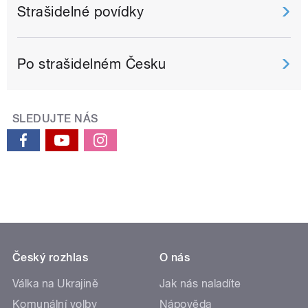
Strašidelné povídky
Po strašidelném Česku
SLEDUJTE NÁS
Český rozhlas
O nás
Válka na Ukrajině
Jak nás naladíte
Komunální volby
Nápověda