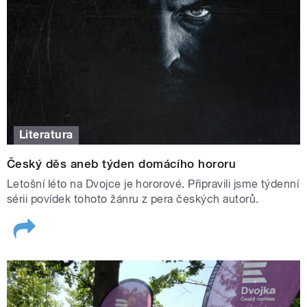
Literatura
Strašidelné léto na Dvojce
|
foto:
Khalil Baalbaki
,
Český rozhlas
Český děs aneb týden domácího hororu
Bavte se s Dvojkou, připravili jsme soutěž i osm kvízů na
Letošní léto na Dvojce je hororové. Připravili jsme týdenní
webu.
sérii povídek tohoto žánru z pera českých autorů.