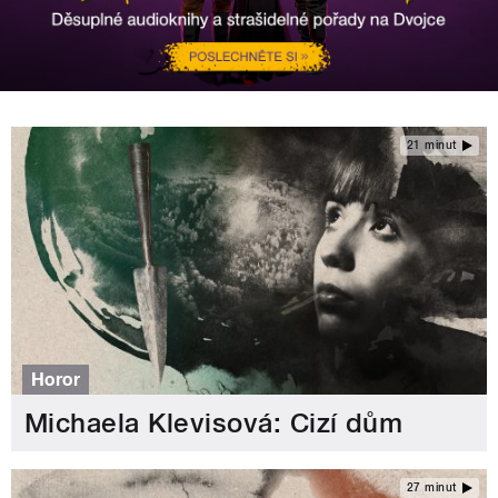
21 minut
Horor
Michaela Klevisová: Cizí dům
27 minut