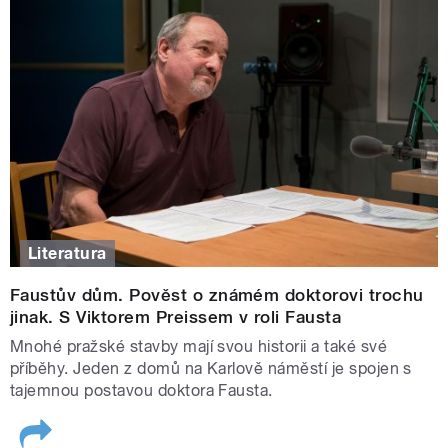
naživo. Nenechte si ujít zajímavosti a tipy na výlety
Po
strašidelném Česku
.
GoGen logo
|
foto:
Eta a.s.
Digitální rádia DAB+ do soutěží věnovala značka GoGEN
Literatura
–
www.gogen.cz
Faustův dům. Pověst o známém doktorovi trochu
jinak. S Viktorem Preissem v roli Fausta
Mnohé pražské stavby mají svou historii a také své
příběhy. Jeden z domů na Karlově náměstí je spojen s
tajemnou postavou doktora Fausta.