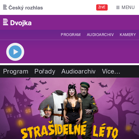
Přejít k hlavnímu obsahu
MENU
ŽIVĚ
PROGRAM
AUDIOARCHIV
KAMERY
Program
Pořady
Audioarchiv
Více
…