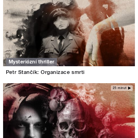
Mysteriózní thriller
Petr Stančík: Organizace smrti
25 minut