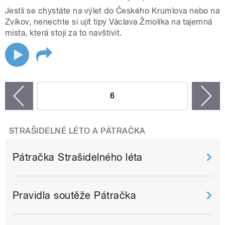
Jestli se chystáte na výlet do Českého Krumlova nebo na
Zvíkov, nenechte si ujít tipy Václava Žmolíka na tajemná
místa, která stojí za to navštívit.
STRÁNKY
6
n
zí
STRAŠIDELNÉ LÉTO A PÁTRAČKA
Pátračka Strašidelného léta
Pravidla soutěže Pátračka