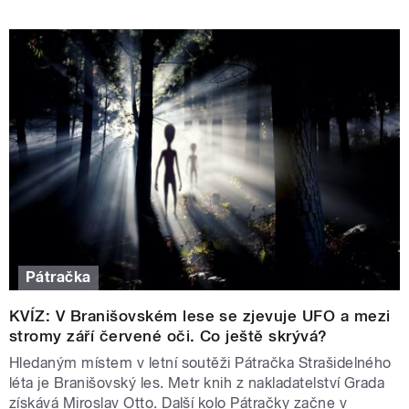
Pátračka
KVÍZ: V Branišovském lese se zjevuje UFO a mezi
stromy září červené oči. Co ještě skrývá?
Hledaným místem v letní soutěži Pátračka Strašidelného
léta je Branišovský les. Metr knih z nakladatelství Grada
získává Miroslav Otto. Další kolo Pátračky začne v