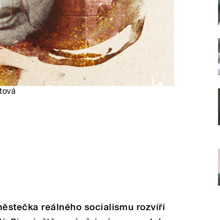
ntová
ěstečka reálného socialismu rozvíří