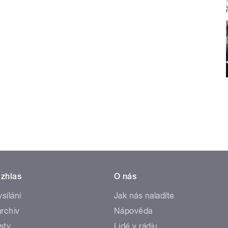
zhlas
O nás
ysílání
Jak nás naladíte
rchiv
Nápověda
sty
Lidé v rádiu