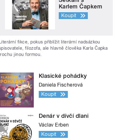
Karlem Čapkem
Koupit
Literární fikce, pokus přiblížit literární nadsázkou
spisovatele, filozofa, ale hlavně člověka Karla Čapka
trochu jinou formou.
Klasické pohádky
Daniela Fischerová
Koupit
Denár v dívčí dlani
Václav Erben
Koupit