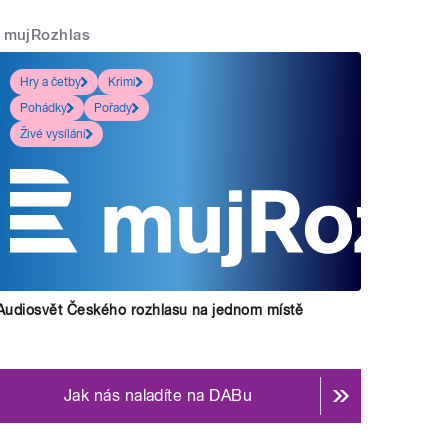
mujRozhlas
Hry a četby
Krimi
Pohádky
Pořady
Živé vysílání
Audiosvět Českého rozhlasu na jednom místě
Jak nás naladíte na DABu