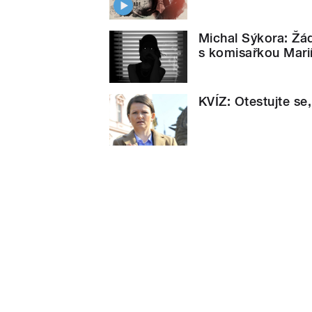
Michal Sýkora: Žád
s komisařkou Marií
KVÍZ: Otestujte se