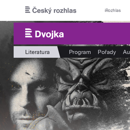
Přejít k hlavnímu obsahu
iRozhlas
Literatura
Program
Pořady
Au