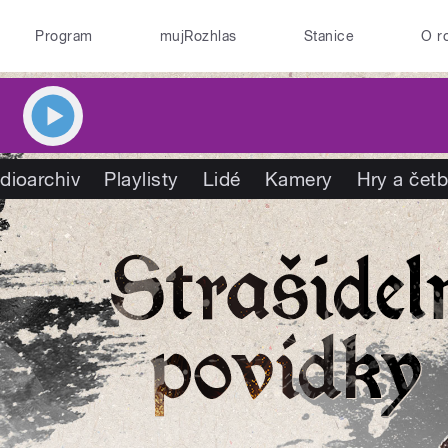
Program
mujRozhlas
Stanice
O r
dioarchiv
Playlisty
Lidé
Kamery
Hry a čet