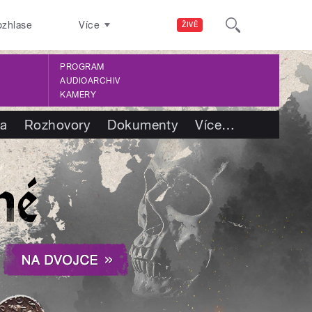
ozhlase
Více
ŽIVĚ
PROGRAM
AUDIOARCHIV
KAMERY
ba
Rozhovory
Dokumenty
Více
…