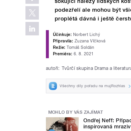
šokující nálezy lidských kost
podezřelí ale mohou být vš
proplétá dávná i ještě čerst
Účinkuje:
Norbert Lichý
Připravila:
Zuzana Vlčková
Režie:
Tomáš Soldán
Premiéra:
6. 8. 2021
autoři:
Tvůrčí skupina Drama a literatur
Všechny díly pořadu na mujRozhlas
MOHLO BY VÁS ZAJÍMAT
Ondřej Neff: Příp
inspirovaná mrazi