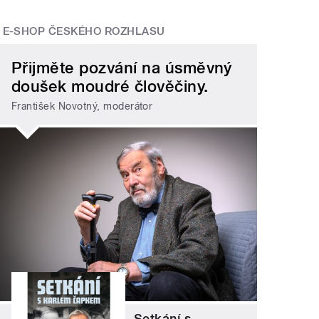
E-SHOP ČESKÉHO ROZHLASU
Přijměte pozvání na úsměvný
doušek moudré člověčiny.
František Novotný, moderátor
Setkání s