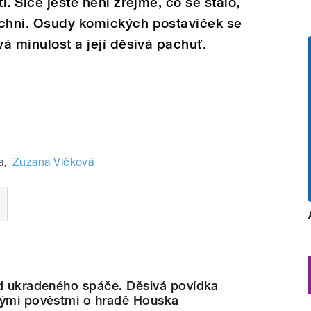
í. Sice ještě není zřejmé, co se stalo,
ichni. Osudy komických postaviček se
vá minulost a její děsivá pachuť.
a
,
Zuzana Vlčková
ad ukradeného spáče. Děsivá povídka
vými pověstmi o hradě Houska