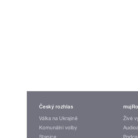
Český rozhlas
mujRo
Válka na Ukrajině
Živé v
Komunální volby
Audioa
Stanice
Podca