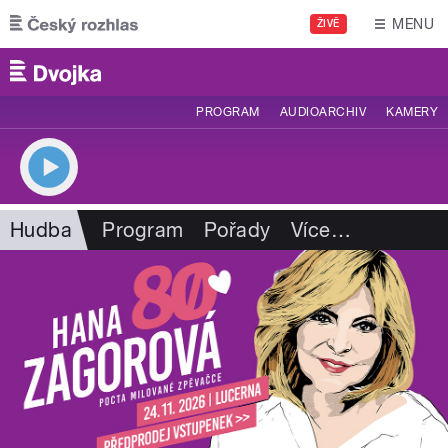
Přejít k hlavnímu obsahu
MENU
ŽIVĚ
PROGRAM
AUDIOARCHIV
KAMERY
Hudba
Program
Pořady
Více
…