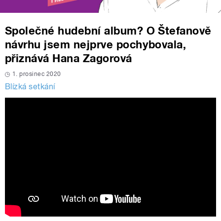
Společné hudební album? O Štefanově
návrhu jsem nejprve pochybovala,
přiznává Hana Zagorová
1. prosinec 2020
Blízká setkání