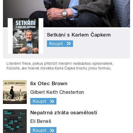
Setkání s Karlem Čapkem
Koupit
Literární fikce, pokus přiblížit literární nadsázkou spisovatele,
filozofa, ale hlavně člověka Karla Čapka trochu jinou formou.
6x Otec Brown
Gilbert Keith Chesterton
Koupit
Nepatrná ztráta osamělosti
Eli Beneš
Koupit