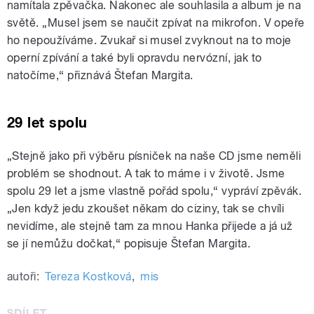
namítala zpěvačka. Nakonec ale souhlasila a album je na
světě. „Musel jsem se naučit zpívat na mikrofon. V opeře
ho nepoužíváme. Zvukař si musel zvyknout na to moje
operní zpívání a také byli opravdu nervózní, jak to
natočíme,
“
přiznává Štefan Margita.
29 let spolu
„Stejně jako při výběru písniček na naše CD jsme neměli
problém se shodnout. A tak to máme i v životě. Jsme
spolu 29 let a jsme vlastně pořád spolu,“ vypráví zpěvák.
„
Jen když jedu zkoušet někam do ciziny, tak se chvíli
nevidíme, ale stejně tam za mnou Hanka přijede a já už
se jí nemůžu dočkat,“ popisuje Štefan Margita.
autoři:
Tereza Kostková
,
mis