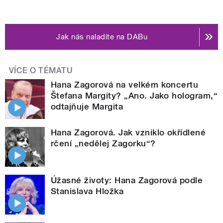
Jak nás naladíte na DABu
VÍCE O TÉMATU
Hana Zagorová na velkém koncertu
Štefana Margity? „Ano. Jako hologram,“
odtajňuje Margita
Hana Zagorová. Jak vzniklo okřídlené
rčení „nedělej Zagorku“?
Úžasné životy: Hana Zagorová podle
Stanislava Hložka