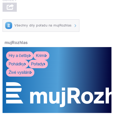
Všechny díly pořadu na mujRozhlas
mujRozhlas
Hry a četby
Krimi
Pohádky
Pořady
Živé vysílání