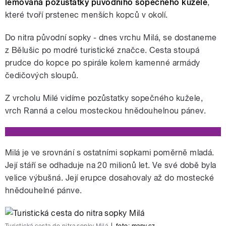
lemovaná pozůstatky původního sopečného kužele
,
které tvoří prstenec menších kopců v okolí.
Do nitra původní sopky - dnes vrchu Milá, se dostaneme
z Bělušic po modré turistické značce. Cesta stoupá
prudce do kopce po spirále kolem kamenné armády
čedičových sloupů.
Z vrcholu Milé vidíme pozůstatky sopečného kužele,
vrch Ranná a celou mosteckou hnědouhelnou pánev.
Milá je ve srovnání s ostatními sopkami poměrně mladá.
Její stáří se odhaduje na 20 milionů let. Ve své době byla
velice výbušná. Její erupce dosahovaly až do mostecké
hnědouhelné pánve.