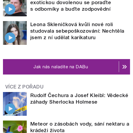
exotickou dovolenou se poraďte
s odborníky a buďte zodpovědní
Leona Skleničková kvůli nové roli
studovala sebepoškozování: Nechtěla
jsem z ní udělat karikaturu
Jak nás naladíte na DABu
VÍCE Z POŘADU
Rudolf Čechura a Josef Kleibl: Vědecké
záhady Sherlocka Holmese
Meteor o zásobách vody, sání nektaru a
krádeži života