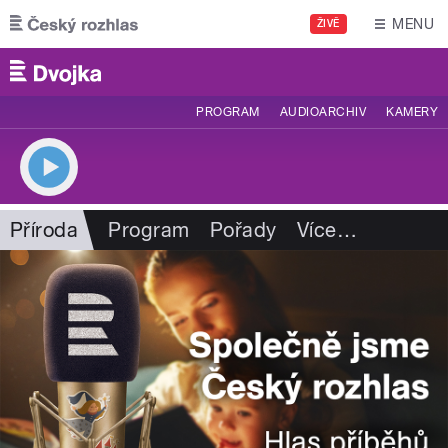
Přejít k hlavnímu obsahu
MENU
ŽIVĚ
PROGRAM
AUDIOARCHIV
KAMERY
Příroda
Program
Pořady
Více
…