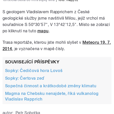
Turistická cesta do nitra sopky Milá
|
foto:
mapy.cz
S geologem Vladislavem Rapprichem z České
geologické služby jsme navštívili Milou, jejíž vrchol má
souřadnice S 50°30'57", V 13°42'12,5". Místo se zobrazí
po kliknutí na tuto
mapu
.
Trasa reportáže, kterou jste mohli slyšet v
Meteoru 19. 7.
2014
, je vyznačena v mapě čísly.
SOUVISEJÍCÍ PŘÍSPĚVKY
Sopky: Čedičová hora Lovoš
Sopky: Čertova zeď
Sopečná činnost a krátkodobé změny klimatu
Magma na Chebsku nenajdete, říká vulkanolog
Vladislav Rapprich
autor:
Petr Sobotka