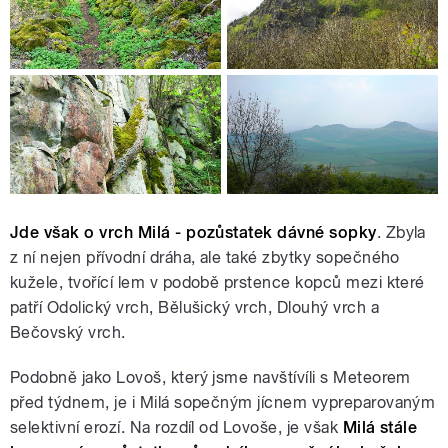
Jde však o vrch Milá - pozůstatek dávné sopky
. Zbyla
z ní nejen přívodní dráha, ale také zbytky sopečného
kužele, tvořící lem v podobě prstence kopců mezi které
patří Odolický vrch, Bělušický vrch, Dlouhý vrch a
Bečovský vrch.
Podobně jako Lovoš, který jsme navštívíli s Meteorem
před týdnem, je i Milá sopečným jícnem vypreparovaným
selektivní erozí. Na rozdíl od Lovoše, je však
Milá stále