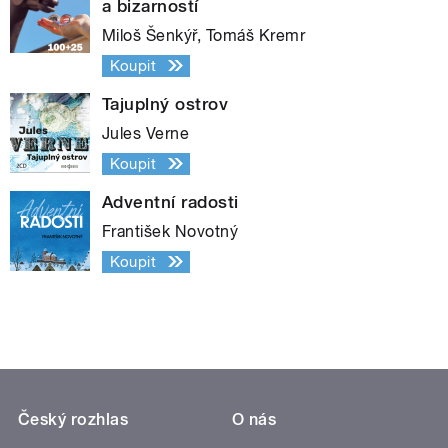
a bizarností
Miloš Šenkýř, Tomáš Kremr
Koupit
Tajuplný ostrov
Jules Verne
Koupit
Adventní radosti
František Novotný
Koupit
Český rozhlas
O nás