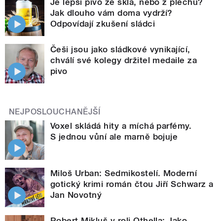
Je lepší pivo ze skla, nebo z plechu?
Jak dlouho vám doma vydrží?
Odpovídají zkušení sládci
Češi jsou jako sládkové vynikající,
chválí své kolegy držitel medaile za
pivo
NEJPOSLOUCHANĚJŠÍ
Voxel skládá hity a míchá parfémy.
S jednou vůní ale marně bojuje
Miloš Urban: Sedmikostelí. Moderní
gotický krimi román čtou Jiří Schwarz a
Jan Novotný
Robert Mikluš v roli Othella: Jako