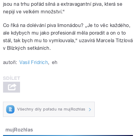
jsou na trhu pořád silná a extravagantní piva, která se
nepijí ve velkém množství.“
Co říká na dolévání piva limonádou? „Je to věc každého,
ale kdybych mu jako profesionál měla poradit a on o to
stál, tak bych mu to vymlouvala,“ uzavírá Marcela Titzlová
v Blízkých setkáních.
autoři:
Vasil Fridrich
,
eh
Všechny díly pořadu na mujRozhlas
mujRozhlas