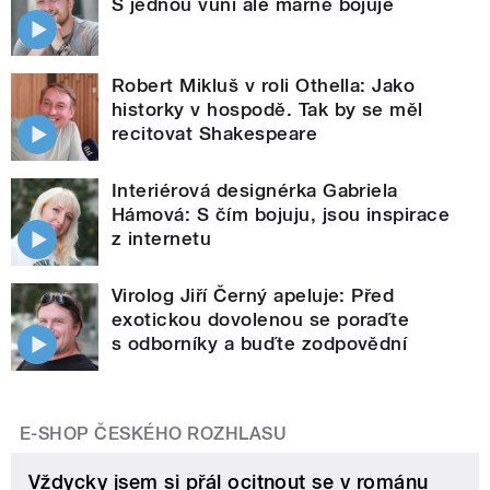
S jednou vůní ale marně bojuje
Robert Mikluš v roli Othella: Jako
historky v hospodě. Tak by se měl
recitovat Shakespeare
Interiérová designérka Gabriela
Hámová: S čím bojuju, jsou inspirace
z internetu
Virolog Jiří Černý apeluje: Před
exotickou dovolenou se poraďte
s odborníky a buďte zodpovědní
E-SHOP ČESKÉHO ROZHLASU
Vždycky jsem si přál ocitnout se v románu