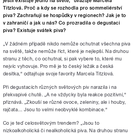
jestli existuje jedno na světě,“ uvažuje Marcela
Titzlová. Proč a kdy se rozhodla pro sommeliérství
piva? Zachraňují se hospůdky v regionech? Jak je to
v zahraničí a jak u nás? Co prozradila o degustaci
piva? Existuje svátek piva?
„V žádném případě nikdo nemůže ochutnat všechna piva
na světě, takže nemůže říct, které je nejlepší. Na druhou
stranu z těch, co ochutnal, si pak vybere to, které mu
nejvíc vyhovuje. Pro mě je to český ležák a česká
desítka,“ odtajňuje svoje favority Marcela Titzlová.
Při degustacích různých světových piv narazila i na
překvapivé chutě. „A ne vždycky byla reakce pozitivní,“
přiznává. „Zkouší se různé ovoce, zeleniny, ale i houby,
rajčata… Jsou to velmi neobvyklé kombinace.“
Co je teď celosvětovým trendem? „Jsou to
nízkoalkoholická či nealkoholická piva. Na druhou stranu