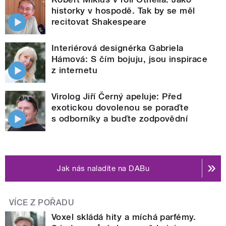
historky v hospodě. Tak by se měl
recitovat Shakespeare
Interiérová designérka Gabriela
Hámová: S čím bojuju, jsou inspirace
z internetu
Virolog Jiří Černý apeluje: Před
exotickou dovolenou se poraďte
s odborníky a buďte zodpovědní
Jak nás naladíte na DABu
VÍCE Z POŘADU
Voxel skládá hity a míchá parfémy.