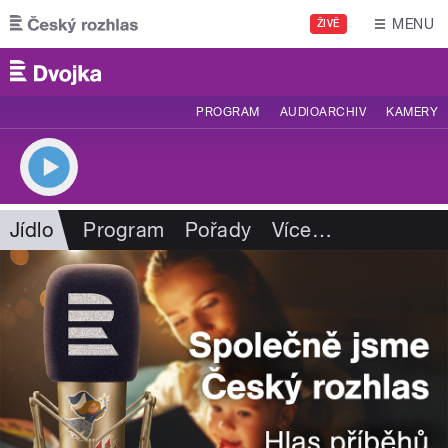
Přejít k hlavnímu obsahu
MENU
ŽIVĚ
PROGRAM
AUDIOARCHIV
KAMERY
Jídlo
Program
Pořady
Více
…