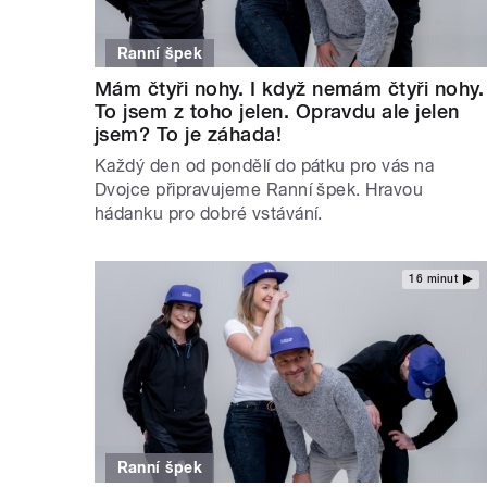
Ranní špek
Mám čtyři nohy. I když nemám čtyři nohy.
To jsem z toho jelen. Opravdu ale jelen
jsem? To je záhada!
Každý den od pondělí do pátku pro vás na
Dvojce připravujeme Ranní špek. Hravou
hádanku pro dobré vstávání.
16 minut
Ranní špek