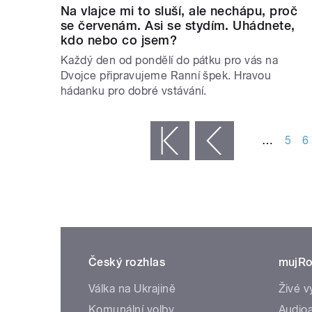
Na vlajce mi to sluší, ale nechápu, proč
se červenám. Asi se stydím. Uhádnete,
kdo nebo co jsem?
Každý den od pondělí do pátku pro vás na
Dvojce připravujeme Ranní špek. Hravou
hádanku pro dobré vstávání.
STRÁNKY
…
5
6
« první
‹ předchozí
Český rozhlas
mujRo
Válka na Ukrajině
Živé v
Komunální volby
Audioa