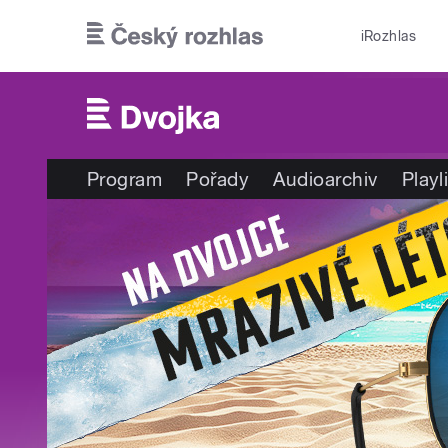
Přejít k hlavnímu obsahu
iRozhlas
Program
Pořady
Audioarchiv
Playl