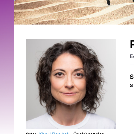
E
S
s