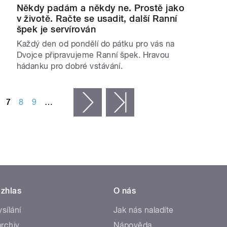
Někdy padám a někdy ne. Prostě jako
v životě. Račte se usadit, další Ranní
špek je servírován
Každý den od pondělí do pátku pro vás na
Dvojce připravujeme Ranní špek. Hravou
hádanku pro dobré vstávání.
7
8
9
…
následující ›
poslední »
zhlas
O nás
ysílání
Jak nás naladíte
rchiv
Nápověda