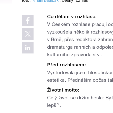
foto:
Khalil Baalbaki
,
Český rozhlas
Co dělám v rozhlase:
V Českém rozhlase pracuji od
vyzkoušela několik rozhlasov
v Brně, přes redaktora zahra
dramaturga ranních a odpoled
kulturního zpravodajství.
Před rozhlasem:
Vystudovala jsem filosofickou
estetika. Přednáším občas ta
Životní motto:
Celý život se držím hesla: Bý
lepší“.