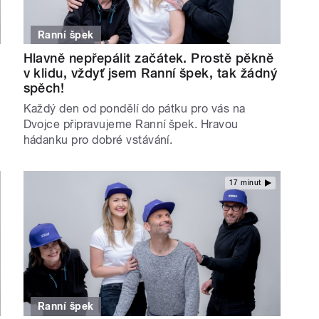
Ranní špek
Hlavně nepřepálit začátek. Prostě pěkně
v klidu, vždyť jsem Ranní špek, tak žádný
spěch!
Každý den od pondělí do pátku pro vás na
Dvojce připravujeme Ranní špek. Hravou
hádanku pro dobré vstávání.
17 minut
Ranní špek