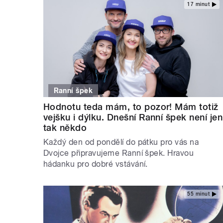
17 minut
Ranní špek
Hodnotu teda mám, to pozor! Mám totiž
vejšku i dýlku. Dnešní Ranní špek není jen
tak někdo
Každý den od pondělí do pátku pro vás na
Dvojce připravujeme Ranní špek. Hravou
hádanku pro dobré vstávání.
55 minut