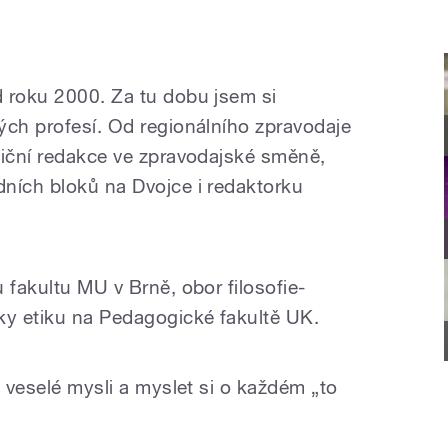
 roku 2000. Za tu dobu jsem si
ých profesí. Od regionálního zpravodaje
niční redakce ve zpravodajské směně,
ních bloků na Dvojce i redaktorku
 fakultu MU v Brně, obor filosofie-
ky etiku na Pedagogické fakultě UK.
t veselé mysli a myslet si o každém „to