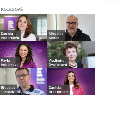
KOLEGOVÉ
Daniela
Miroslav
Podařilová
Mareš
Pavla
Vladimíra
Hubálková
Dvořáková
Břetislav
Daniela
Tureček
Brzobohatá