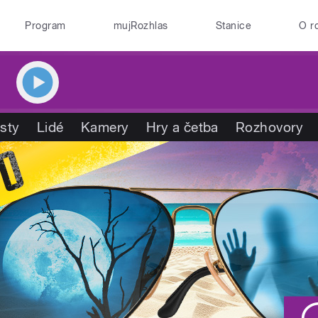
Program
mujRozhlas
Stanice
O r
isty
Lidé
Kamery
Hry a četba
Rozhovory