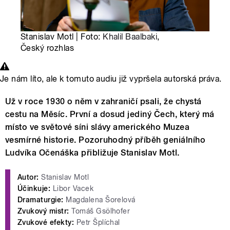
Stanislav Motl | Foto:
Khalil Baalbaki
,
Český rozhlas
Je nám líto, ale k tomuto audiu již vypršela autorská práva.
Už v roce 1930 o něm v zahraničí psali, že chystá
cestu na Měsíc. První a dosud jediný Čech, který má
místo ve světové síni slávy amerického Muzea
vesmírné historie. Pozoruhodný příběh geniálního
Ludvíka Očenáška přibližuje Stanislav Motl.
Autor:
Stanislav Motl
Účinkuje:
Libor Vacek
Dramaturgie:
Magdalena Šorelová
Zvukový mistr:
Tomáš Gsölhofer
Zvukové efekty:
Petr Šplíchal