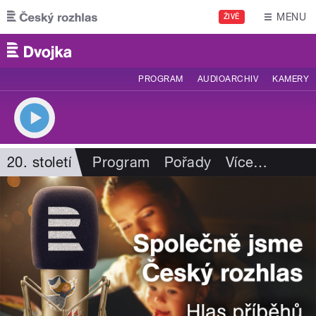
Přejít k hlavnímu obsahu
MENU
ŽIVĚ
PROGRAM
AUDIOARCHIV
KAMERY
20. století
Program
Pořady
Více
…