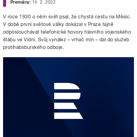
Premiéra:
14. 2. 2022
V roce 1930 o něm svět psal, že chystá cestu na Měsíc.
V době první světové války dokázal v Praze tajně
odposlouchávat telefonické hovory hlavního vojenského
štábu ve Vídni. Svůj vynález – vrhač min – dal do služeb
protihabsburského odboje.