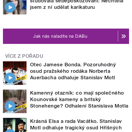
studovala sebepoškozování: Nechtěla
jsem z ní udělat karikaturu
Jak nás naladíte na DABu
VÍCE Z POŘADU
Otec Jamese Bonda. Pozoruhodný
osud pražského rodáka Norberta
Auerbacha odhaluje Stanislav Motl
Kamenný otazník: co mají společného
Kounovské kameny a britský
Stonehenge? Odhalení Stanislava Motla
Krásná Elsa a rada Vacátko. Stanislav
Motl odhaluje tragický osud Hříšných