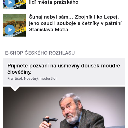
lidí města pražského
Šuhaj nebyl sám… Zbojník Ilko Lepej,
jeho osud i souboje s četníky v pátrání
Stanislava Motla
E-SHOP ČESKÉHO ROZHLASU
Přijměte pozvání na úsměvný doušek moudré
člověčiny.
František Novotný, moderátor