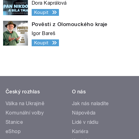
Dora Kaprálová
Koupit
Pověsti z Olomouckého kraje
Igor Bareš
Koupit
Český rozhlas
O nás
Válka na Ukrajině
Jak nás naladíte
Komunální volby
Nápověda
Stanice
Lidé v rádiu
eShop
Kariéra