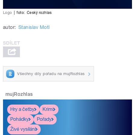
Logo
|
foto:
Český rozhlas
autor:
Stanislav Motl
Všechny díly pořadu na mujRozhlas
mujRozhlas
Hry a četby
Krimi
Pohádky
Pořady
Živé vysílání