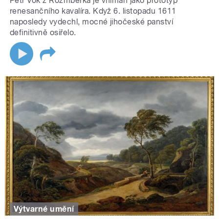
Petr Vok z Rožmberka je vnímán jako prototyp
renesančního kavalíra. Když 6. listopadu 1611
naposledy vydechl, mocné jihočeské panství
definitivně osiřelo.
Výtvarné umění