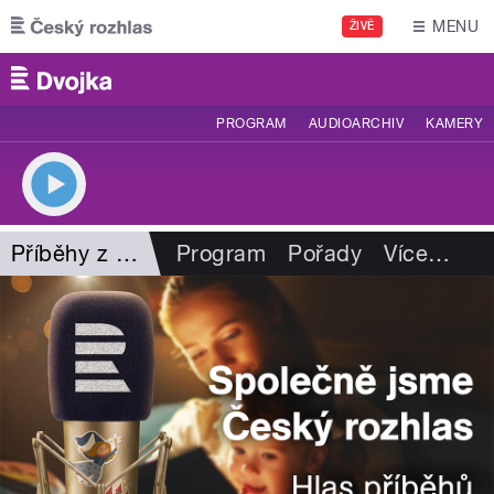
Přejít k hlavnímu obsahu
MENU
ŽIVĚ
PROGRAM
AUDIOARCHIV
KAMERY
Příběhy z kalendáře
Program
Pořady
Více
…