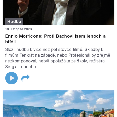
Hudba
10. listopad 2023
Ennio Morricone: Proti Bachovi jsem lenoch a
břídil
Složil hudbu k více než pětistovce filmů. Skladby k
filmům Tenkrát na západě, nebo Profesionál by zřejmě
nezkomponoval, nebýt spolužáka ze školy, režiséra
Sergia Leoneho.