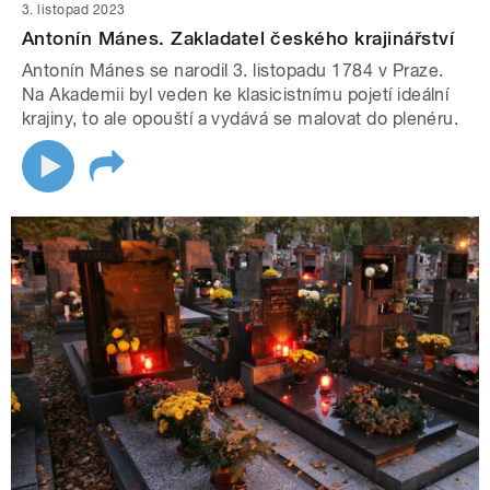
3. listopad 2023
Antonín Mánes. Zakladatel českého krajinářství
Antonín Mánes se narodil 3. listopadu 1784 v Praze.
Na Akademii byl veden ke klasicistnímu pojetí ideální
krajiny, to ale opouští a vydává se malovat do plenéru.