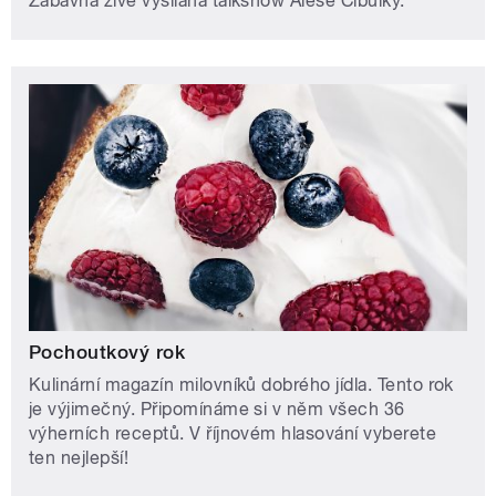
Zábavná živě vysílaná talkshow Aleše Cibulky.
Pochoutkový rok
Kulinární magazín milovníků dobrého jídla. Tento rok
je výjimečný. Připomínáme si v něm všech 36
výherních receptů. V říjnovém hlasování vyberete
ten nejlepší!