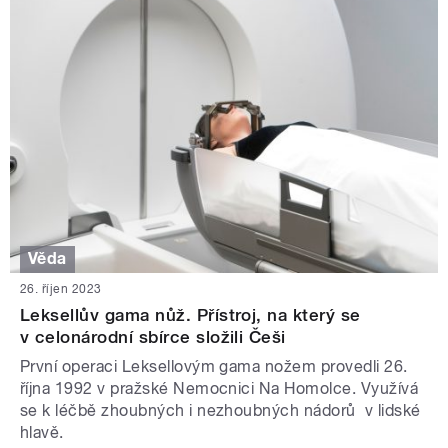
Věda
26. říjen 2023
Leksellův gama nůž. Přístroj, na který se
v celonárodní sbírce složili Češi
První operaci Leksellovým gama nožem provedli 26.
října 1992 v pražské Nemocnici Na Homolce. Využívá
se k léčbě zhoubných i nezhoubných nádorů v lidské
hlavě.