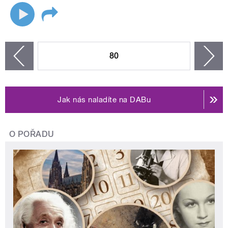
STRÁNKY
80
n
zí
Jak nás naladíte na DABu
O POŘADU