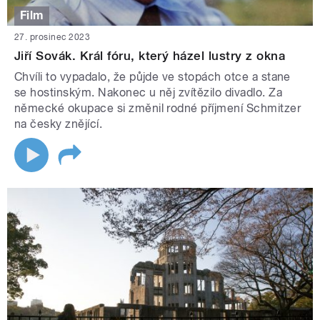
Film
27. prosinec 2023
Jiří Sovák. Král fóru, který házel lustry z okna
Chvíli to vypadalo, že půjde ve stopách otce a stane
se hostinským. Nakonec u něj zvítězilo divadlo. Za
německé okupace si změnil rodné příjmení Schmitzer
na česky znějící.