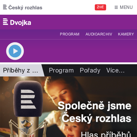
Přejít k hlavnímu obsahu
MENU
ŽIVĚ
PROGRAM
AUDIOARCHIV
KAMERY
Příběhy z kalendáře
Program
Pořady
Více
…