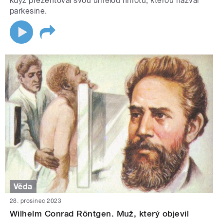
když prezentoval svou umělou hmotu, kterou nazval
parkesine.
Věda
28. prosinec 2023
Wilhelm Conrad Röntgen. Muž, který objevil