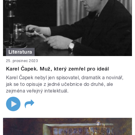
Literatura
25. prosinec 2023
Karel Čapek. Muž, který zemřel pro ideál
Karel Čapek nebyl jen spisovatel, dramatik a novinář,
jak se to opisuje z jedné učebnice do druhé, ale
zejména veřejný intelektuál.