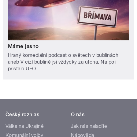
Máme jasno
Hraný komediální podcast o světech v bublinách
aneb V cizí bublině jsi vždycky za ufona. Na poli
přistálo UFO.
Český rozhlas
O nás
Válka na Ukrajině
Jak nás naladíte
Komunální volby
Nápověda