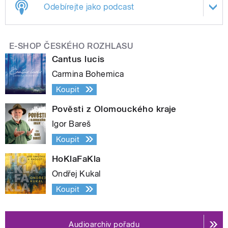
Odebírejte jako podcast
E-SHOP ČESKÉHO ROZHLASU
Cantus lucis
Carmina Bohemica
Koupit
Pověsti z Olomouckého kraje
Igor Bareš
Koupit
HoKlaFaKla
Ondřej Kukal
Koupit
Audioarchiv pořadu