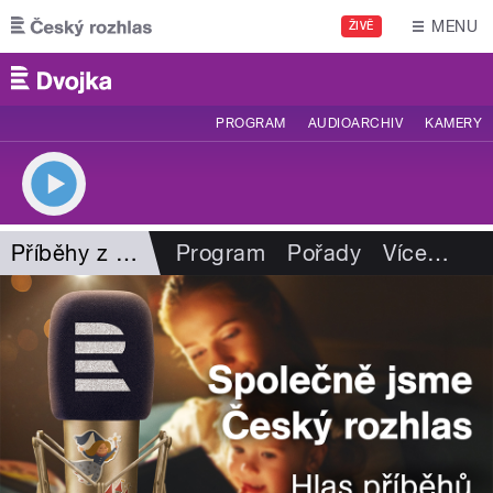
Přejít k hlavnímu obsahu
MENU
ŽIVĚ
PROGRAM
AUDIOARCHIV
KAMERY
Příběhy z kalendáře
Program
Pořady
Více
…