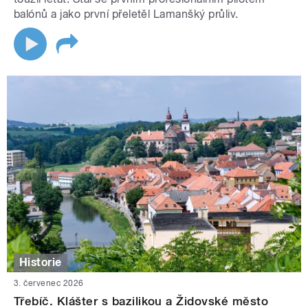
balónů a jako první přeletěl Lamanšký průliv.
Historie
3. červenec 2026
Třebíč. Klášter s bazilikou a Židovské město