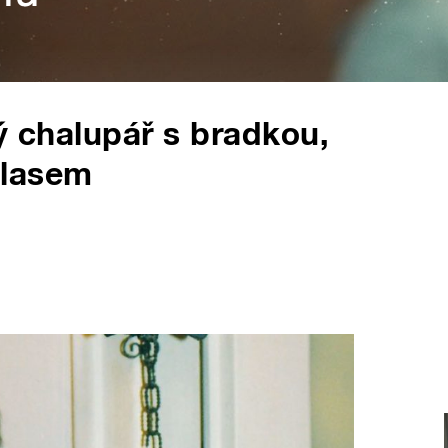
ý chalupář s bradkou,
hlasem