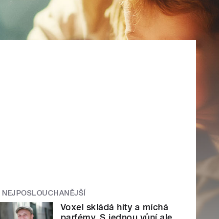
NEJPOSLOUCHANĚJŠÍ
Voxel skládá hity a míchá
parfémy. S jednou vůní ale