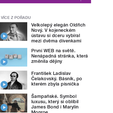
VÍCE Z POŘADU
Velkolepý elegán Oldřich
Nový. V kojeneckém
ústavu si dceru vybíral
mezi dvěma dívenkami
První WEB na světě.
Nenápadná stránka, která
změnila dějiny
František Ladislav
Čelakovský. Básník, po
kterém zbyla písnička
Šampaňské. Symbol
luxusu, který si oblíbil
James Bond i Marylin
Monroe