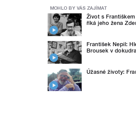
MOHLO BY VÁS ZAJÍMAT
Život s Františke
říká jeho žena Zde
František Nepil: H
Brousek v dokudra
Úžasné životy: Fr