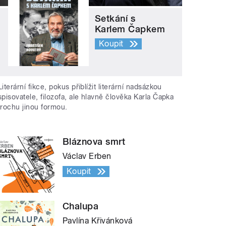
Setkání s
Karlem Čapkem
Koupit
Literární fikce, pokus přiblížit literární nadsázkou
spisovatele, filozofa, ale hlavně člověka Karla Čapka
trochu jinou formou.
Bláznova smrt
Václav Erben
Koupit
Chalupa
Pavlína Křivánková