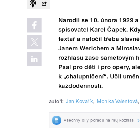
Narodil se 10. února 1929 a
spisovatel Karel Čapek. Kdy
textař a natočil třeba slav
Janem Werichem a Mirosla
rozhlasu zase sametovým hla
Psal pro děti i pro opery, a
k „chalupničení“. Učil uměn
každodennosti.
autoři:
Jan Kovařík
,
Monika Valentová
,
Všechny díly pořadu na mujRozhlas