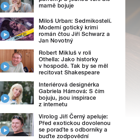
marně bojuje
Miloš Urban: Sedmikostelí.
Moderní gotický krimi
román čtou Jiří Schwarz a
Jan Novotný
Robert Mikluš v roli
Othella: Jako historky
v hospodě. Tak by se měl
recitovat Shakespeare
Interiérová designérka
Gabriela Hámová: S čím
bojuju, jsou inspirace
z internetu
Virolog Jiří Černý apeluje:
Před exotickou dovolenou
se poraďte s odborníky a
buďte zodpovědní