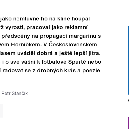
 jako nemluvně ho na klíně houpal
ž vyrostl, pracoval jako reklamní
né předscény na propagaci margarínu s
vem Horníčkem. V Československém
sem uváděl dobrá a ještě lepší jitra.
le i o své vášni k fotbalové Spartě nebo
í radovat se z drobných krás a poezie
Petr Stančík