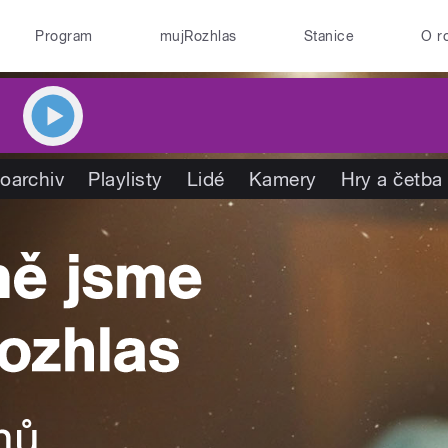
Program
mujRozhlas
Stanice
O r
oarchiv
Playlisty
Lidé
Kamery
Hry a četba