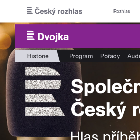
Přejít k hlavnímu obsahu
iRozhlas
Historie
Program
Pořady
Audi