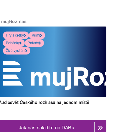
mujRozhlas
Hry a četby
Krimi
Pohádky
Pořady
Živé vysílání
Audiosvět Českého rozhlasu na jednom místě
Jak nás naladíte na DABu