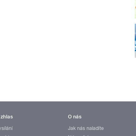
zhlas
O nás
ysílání
Jak nás naladíte