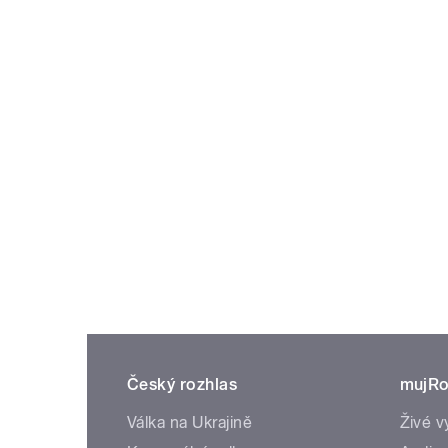
Český rozhlas
mujRo
Válka na Ukrajině
Živé v