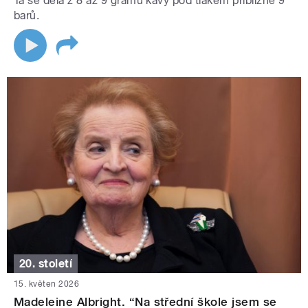
Ta se dělá z 8 až 9 gramů kávy pod tlakem přibližně 9
barů.
20. století
15. květen 2026
Madeleine Albright. “Na střední škole jsem se