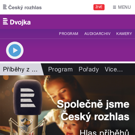
Přejít k hlavnímu obsahu
MENU
ŽIVĚ
PROGRAM
AUDIOARCHIV
KAMERY
Příběhy z kalendáře
Program
Pořady
Více
…