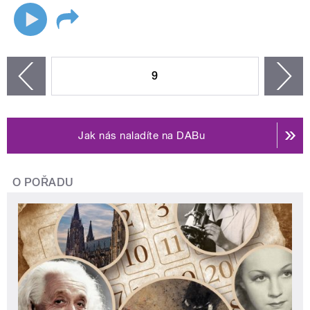
STRÁNKY
9
n
zí
Jak nás naladíte na DABu
O POŘADU