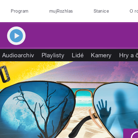
Program
mujRozhlas
Stanice
O r
Audioarchiv
Playlisty
Lidé
Kamery
Hry a 