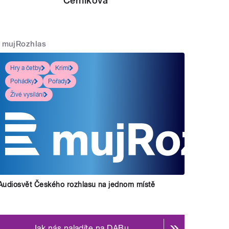
Černíková
mujRozhlas
Hry a četby
Krimi
Pohádky
Pořady
Živé vysílání
Audiosvět Českého rozhlasu na jednom místě
Jak nás naladíte na DABu