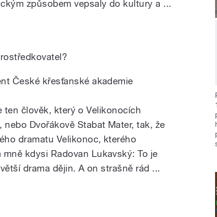
tickým způsobem vepsaly do kultury a ...
prostředkovatel?
ent České křesťanské akademie
že ten člověk, který o Velikonocích
 nebo Dvořákově Stabat Mater, tak, že
ého dramatu Velikonoc, kterého
m mně kdysi Radovan Lukavský: To je
větší drama dějin. A on strašně rád ...