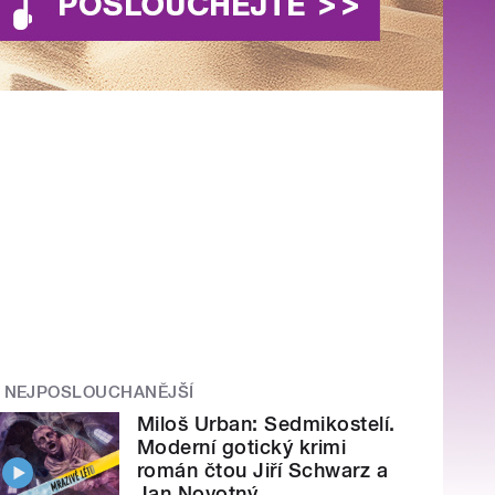
NEJPOSLOUCHANĚJŠÍ
Miloš Urban: Sedmikostelí.
Moderní gotický krimi
román čtou Jiří Schwarz a
Jan Novotný