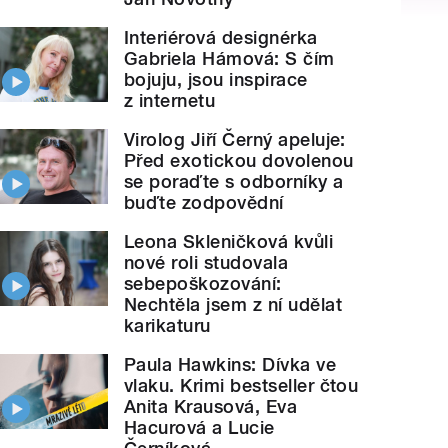
Interiérová designérka
Gabriela Hámová: S čím
bojuju, jsou inspirace
z internetu
Virolog Jiří Černý apeluje:
Před exotickou dovolenou
se poraďte s odborníky a
buďte zodpovědní
Leona Skleničková kvůli
nové roli studovala
sebepoškozování:
Nechtěla jsem z ní udělat
karikaturu
Paula Hawkins: Dívka ve
vlaku. Krimi bestseller čtou
Anita Krausová, Eva
Hacurová a Lucie