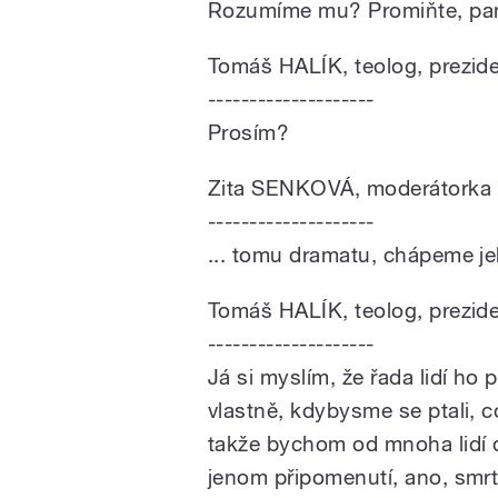
Rozumíme mu? Promiňte, pane
Tomáš HALÍK, teolog, prezid
--------------------
Prosím?
Zita SENKOVÁ, moderátorka
--------------------
... tomu dramatu, chápeme j
Tomáš HALÍK, teolog, prezid
--------------------
Já si myslím, že řada lidí ho 
vlastně, kdybysme se ptali, 
takže bychom od mnoha lidí d
jenom připomenutí, ano, smrt 