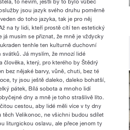
tela, to nevím, jestli by to bylo vůbec
ohoslužby jsou jazyk svého druhu poměrně
uveden do toho jazyka, tak je pro něj
na ty lidi, kteří prostě cítí ten estetický
Ale já musím se přiznat, že mně je vždycky
l ukraden tenhle ten kulturně duchovní
h svátků. Já myslím, že mnozí lidé
a člověka, který, pro kterého by Štědrý
 bez nějaké barvy, vůně, chuti, bez té
oce, ty jsou ještě daleko, daleko bohatší,
lký pátek, Bílá sobota a mnoho lidí
obyčejné dny a mně je toho strašlivě líto.
čitou cestou, aby lidé měli více v ty dny
u těch Velikonoc, ne všichni budou sdílet
 liturgickou oslavu, ale přece jenom ty