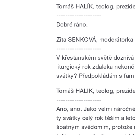
Tomáš HALÍK, teolog, prezid
--------------------
Dobré ráno.
Zita SENKOVÁ, moderátorka
--------------------
V křesťanském světě doznívá 
liturgický rok zdaleka nekončí
svátky? Předpokládám s farní
Tomáš HALÍK, teolog, prezid
--------------------
Ano, ano. Jako velmi náročné 
ty svátky celý rok těším a le
špatným svědomím, protože m