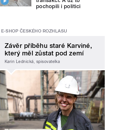
transakcí. A už to
pochopili i politici
E-SHOP ČESKÉHO ROZHLASU
Závěr příběhu staré Karviné,
který měl zůstat pod zemí
Karin Lednická, spisovatelka