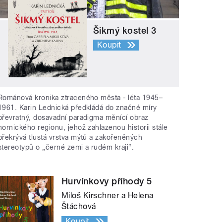
Šikmý kostel 3
Koupit
Románová kronika ztraceného města - léta 1945–
1961. Karin Lednická předkládá do značné míry
převratný, dosavadní paradigma měnící obraz
hornického regionu, jehož zahlazenou historii stále
překrývá tlustá vrstva mýtů a zakořeněných
stereotypů o „černé zemi a rudém kraji“.
Hurvínkovy příhody 5
Miloš Kirschner a Helena
Štáchová
Koupit