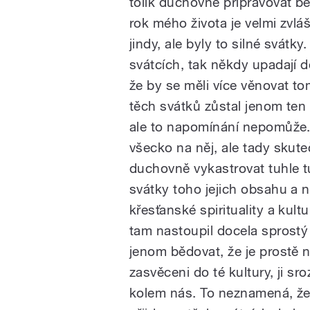
tolik duchovně připravovat b
rok mého života je velmi zvláš
jindy, ale byly to silné svátk
svátcích, tak někdy upadají d
že by se měli více věnovat 
těch svátků zůstal jenom ten 
ale to napomínání nepomůže.
všecko na něj, ale tady skuteč
duchovně vykastrovat tuhle tu
svátky toho jejich obsahu a n
křesťanské spirituality a kul
tam nastoupil docela sprostý 
jenom bědovat, že je prostě 
zasvěceni do té kultury, ji 
kolem nás. To neznamená, že b