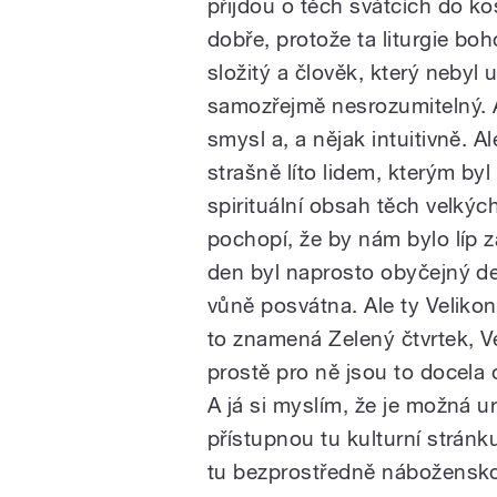
přijdou o těch svátcích do kos
dobře, protože ta liturgie b
složitý a člověk, který nebyl 
samozřejmě nesrozumitelný. Až 
smysl a, a nějak intuitivně. 
strašně líto lidem, kterým by
spirituální obsah těch velkýc
pochopí, že by nám bylo líp z
den byl naprosto obyčejný den
vůně posvátna. Ale ty Velikon
to znamená Zelený čtvrtek, Ve
prostě pro ně jsou to docela 
A já si myslím, že je možná ur
přístupnou tu kulturní stránk
tu bezprostředně náboženskou