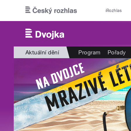
Přejít k hlavnímu obsahu
iRozhlas
Aktuální dění
Program
Pořady