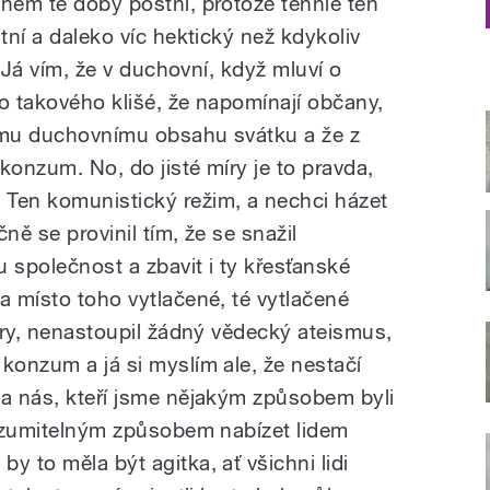
ěhem té doby postní, protože tenhle ten
tní a daleko víc hektický než kdykoliv
y. Já vím, že v duchovní, když mluví o
o takového klišé, že napomínají občany,
tomu duchovnímu obsahu svátku a že z
konzum. No, do jisté míry je to pravda,
 Ten komunistický režim, a nechci házet
ně se provinil tím, že se snažil
 společnost a zbavit i ty křesťanské
a místo toho vytlačené, té vytlačené
tury, nenastoupil žádný vědecký ateismus,
konzum a já si myslím ale, že nestačí
na nás, kteří jsme nějakým způsobem byli
srozumitelným způsobem nabízet lidem
y to měla být agitka, ať všichni lidi