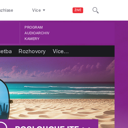
ozhlase
Více
ŽIVĚ
PROGRAM
AUDIOARCHIV
KAMERY
četba
Rozhovory
Více
…