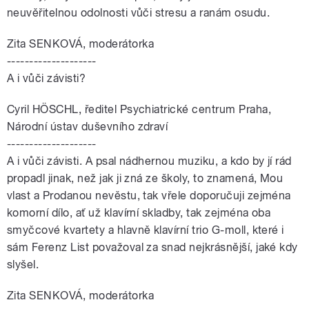
neuvěřitelnou odolnosti vůči stresu a ranám osudu.
Zita SENKOVÁ, moderátorka
--------------------
A i vůči závisti?
Cyril HÖSCHL, ředitel Psychiatrické centrum Praha,
Národní ústav duševního zdraví
--------------------
A i vůči závisti. A psal nádhernou muziku, a kdo by jí rád
propadl jinak, než jak ji zná ze školy, to znamená, Mou
vlast a Prodanou nevěstu, tak vřele doporučuji zejména
komorní dílo, ať už klavírní skladby, tak zejména oba
smyčcové kvartety a hlavně klavírní trio G-moll, které i
sám Ferenz List považoval za snad nejkrásnější, jaké kdy
slyšel.
Zita SENKOVÁ, moderátorka