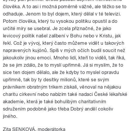
člověka. A to asi i možná poměrně vážně, ale těžko se to
odhaduje. Jenom to byl dojem, který dělal v té televizi.
Potom člověka, který tu vysokou politiku opustil a do
určité míry se usebral. Je zcela příznačné, že jako
levicový politik našel zalíbení v Bohu nebo v Kristu, jak
řekl. Což je vývoj, který často můžeme vidět u takových
napravených kujónů. Spíš v mých očích budil soucit než
jakoukoliv jinou emoci. Mnoho lidí, kteří to viděli, tak říká,
že se jim zdálo, že to myslí upřímně. Já si myslím, že to
sice ten dojem dělalo, ale že kdyby to myslel opravdu
upřímně, tak by ty desítky milionů, které se svým
právníkem obratným trikem získali, věnoval na nějakou
charitu církevní nebo nabízím také nadaci České lékařské
akademie, která je také bohulibým charitativním
sdružením podobně jako třeba Dobrý anděl cokoliv
jiného.
Zita SENKOVÁ, moderátorka