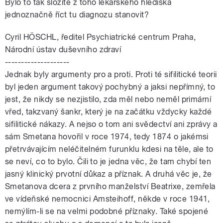
Bylo to tak složité z toho lékařského hlediska
jednoznačně říct tu diagnozu stanovit?
Cyril HÖSCHL, ředitel Psychiatrické centrum Praha,
Národní ústav duševního zdraví
--------------------
Jednak byly argumenty pro a proti. Proti té sifilitické teorii
byl jeden argument takový pochybný a jaksi nepřímný, to
jest, že nikdy se nezjistilo, zda měl nebo neměl primární
vřed, takzvaný šankr, který je na začátku vždycky každé
sifilitické nákazy. A nejso o tom ani svědectví ani zprávy a
sám Smetana hovořil v roce 1974, tedy 1874 o jakémsi
přetrvávajícím neléčitelném furunklu kdesi na těle, ale to
se neví, co to bylo. Čili to je jedna věc, že tam chybí ten
jasný klinický prvotní důkaz a příznak. A druhá věc je, že
Smetanova dcera z prvního manželství Beatrixe, zemřela
ve vídeňské nemocnici Amsteihoff, někde v roce 1941,
nemýlím-li se na velmi podobné příznaky. Také spojené