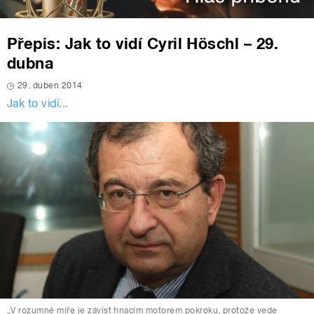
Přepis: Jak to vidí Cyril Höschl – 29.
dubna
29. duben 2014
Jak to vidí...
„V rozumné míře je závist hnacím motorem pokroku, protože vede