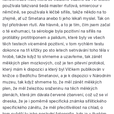
používala takzvaná šedá master rtuťová, smiercour v
němčině, se používala k léčbě sifilis, takže někdo na to
zřejmě, ať už Smetana anebo ti jeho lékaři myslel. Tak on
byl přiotráven rtutí. Ale hlavně, a to je tím, čím jsem začal
o té exhumaci, ta sérologie byla pozitivní na sifilis na
protilátky protitriponem a palidum, které byly ve všech
těch testech víceméně pozitivní, v tom rychlém testu
dokonce na tři křížky po sto letech setrvávání toho těla v
hrobě, takže když to shrneme a uzavřeme, tak zánět
měkkých plen mozkových, což je ten pitevní protokol,
který mám k dispozici a který byl Vlčkem publikován v
knížce o Bedřichu Smetanovi, a je k dispozici v Národním
muzeu, tak když shrneme to, že měl zánět měkkých
plen, že měl železitou sraženinu na těch měkkých
plenách, která jim dávala červené zbarvení, což už se ví
dneska, že je i poměrně specifická známka sifilitického
specifického zánětu, že měl přecitlivělost na chlad, o
tom svědčí ty jeho poslední fotografie, kde je v tlustém