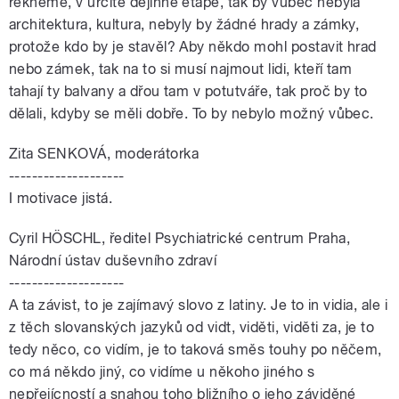
řekněme, v určité dějinné etapě, tak by vůbec nebyla
architektura, kultura, nebyly by žádné hrady a zámky,
protože kdo by je stavěl? Aby někdo mohl postavit hrad
nebo zámek, tak na to si musí najmout lidi, kteří tam
tahají ty balvany a dřou tam v potutváře, tak proč by to
dělali, kdyby se měli dobře. To by nebylo možný vůbec.
Zita SENKOVÁ, moderátorka
--------------------
I motivace jistá.
Cyril HÖSCHL, ředitel Psychiatrické centrum Praha,
Národní ústav duševního zdraví
--------------------
A ta závist, to je zajímavý slovo z latiny. Je to in vidia, ale i
z těch slovanských jazyků od vidt, viděti, viděti za, je to
tedy něco, co vidím, je to taková směs touhy po něčem,
co má někdo jiný, co vidíme u někoho jiného s
nepřejícností a snahou toho bližního o jeho záviděné