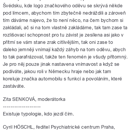
Švédsku, kde logo značkového oděvu se skrývá někde
pod límcem, abychom tím zbytečně nedráždili a zároveň
tím dáváme najevo, že to není něco, na čem bychom si
zakládali, ač si na tom vlastně zakládáme, tak tam zase ta
rozlišovací schopnost pro tu závist je zesílena asi jako v
přítmí se vám stane zrak citlivějším, tak oni zase to
daleko jemněji vnímají každý záhyb na tom oděvu, abych
to tak parafrázoval, takže ten fenomén je všudy přítomný.
Je pro něj pouze jinak nastavena vnímavost a když se
podíváte, jakou roli v Německu hraje nebo jak tam
koreluje značka automobilu s funkcí a povoláním, které
zastáváte.
Zita SENKOVÁ, moderátorka
--------------------
Existuje typologie, kdo jezdí čím.
Cyril HÖSCHL, ředitel Psychiatrické centrum Praha,