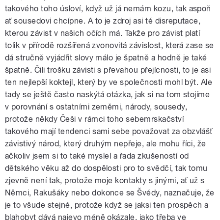
takového toho úsloví, když už já nemám kozu, tak aspoň
ať sousedovi chcípne. A to je zdroj asi té disreputace,
kterou závist v našich očích má. Takže pro závist platí
tolik v přírodě rozšířená zvonovitá závislost, která zase se
dá stručně vyjádřit slovy málo je špatně a hodně je také
špatně. Čili trošku závisti s převahou přejícnosti, to je asi
ten nejlepší koktejl, který by ve společnosti mohl být. Ale
tady se ještě často naskýtá otázka, jak si na tom stojíme
v porovnání s ostatními zeměmi, národy, sousedy,
protože někdy Češi v rámci toho sebemrskačství
takového mají tendenci sami sebe považovat za obzvlášť
závistivý národ, který druhým nepřeje, ale mohu říci, že
ačkoliv jsem si to také myslel a řada zkušeností od
dětského věku až do dospělosti pro to svědčí, tak tomu
zjevně není tak, protože moje kontakty s jinými, ať už s
Němci, Rakušáky nebo dokonce se Švédy, naznačuje, že
je to všude stejné, protože když se jaksi ten prospěch a
blahobyt dává najevo méně okázale, jako třeba ve