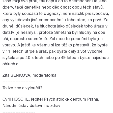
zase mají svá proti, tak například to onemocnění té jeho
dcery, také genetika nebo dědičnost obou těch stavů,
které byly součástí té diagnózy, není natolik přesvědčivá,
aby vylučovala jiné onemocnění u toho otce, za prvé. Za
druhé, důsledek, ta hluchota jako důsledek toho úrazu v
dětství je nesmysl, protože Smetana byl hluchý na obě
uši, naprosto souměrně. Zatímco to poranění bylo jen
vpravo. A ještě ke všemu si lze těžko přestavit, že byste
v 11 letech utrpěla úraz, pak byste celý život výborně
slyšela a po 40 letech nebo po 49 letech byste najednou
ohluchla.
Zita SENKOVÁ, moderátorka
--------------------
To lze zcela vyloučit?
Cyril HÖSCHL, ředitel Psychiatrické centrum Praha,
Národní ústav duševního zdraví
--------------------