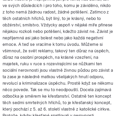
ve svých důsledcích i pro toho, komu je záviděno, nikdo
z toho nemá žádnou radost, žádné potěšení. Zatímco z
těch ostatních hříchů, být líný, to je krásný, nebo to
obžérství, smilstvo. Vždycky aspoň v nějaké míře přinese
nějakou rozkoš nebo potěšení, kdežto závist ne. Závist je
nepříjemná asi jako bolest nebo jako každá negativní
emoce. A teď se vracíme k tomu úvodu. Můžeme si
všimnout, že svět reklamy, takový ten důraz na úspěch,
důraz na osobní prospěch, na krásné vzezření, na
majetek, ruku v ruce s rozevírajícími se nůžkami ten
sociální nerovnosti jsou vlastně živnou půdou pro závist a
ta zase je následně matkou všelijakých hnutí odporu,
revolucí a kriminalizace úspěchu. Prostě když se někomu
něco povede. Tak se mu to neodpouští. Docela zajímavá
odbočka je směrem ke křesťanství. Ostatně ten koncept
těch sedmi smrtelných hříchů, to je křesťanský koncept,
který pochází z 5. až 6. století vlastně z katolické církve.
Protože, kdyby křesťané spatřovali v nerovnosti