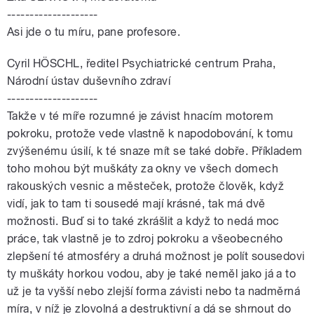
--------------------
Asi jde o tu míru, pane profesore.
Cyril HÖSCHL, ředitel Psychiatrické centrum Praha,
Národní ústav duševního zdraví
--------------------
Takže v té míře rozumné je závist hnacím motorem
pokroku, protože vede vlastně k napodobování, k tomu
zvýšenému úsilí, k té snaze mít se také dobře. Příkladem
toho mohou být muškáty za okny ve všech domech
rakouských vesnic a městeček, protože člověk, když
vidí, jak to tam ti sousedé mají krásné, tak má dvě
možnosti. Buď si to také zkrášlit a když to nedá moc
práce, tak vlastně je to zdroj pokroku a všeobecného
zlepšení té atmosféry a druhá možnost je polít sousedovi
ty muškáty horkou vodou, aby je také neměl jako já a to
už je ta vyšší nebo zlejší forma závisti nebo ta nadměrná
míra, v níž je zlovolná a destruktivní a dá se shrnout do