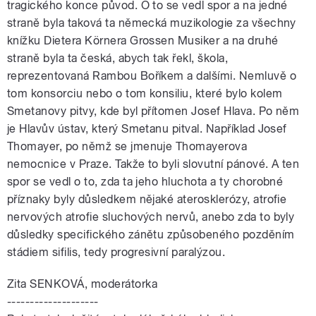
tragického konce původ. O to se vedl spor a na jedné
straně byla taková ta německá muzikologie za všechny
knížku Dietera Körnera Grossen Musiker a na druhé
straně byla ta česká, abych tak řekl, škola,
reprezentovaná Rambou Boříkem a dalšími. Nemluvě o
tom konsorciu nebo o tom konsiliu, které bylo kolem
Smetanovy pitvy, kde byl přítomen Josef Hlava. Po něm
je Hlavův ústav, který Smetanu pitval. Například Josef
Thomayer, po němž se jmenuje Thomayerova
nemocnice v Praze. Takže to byli slovutní pánové. A ten
spor se vedl o to, zda ta jeho hluchota a ty chorobné
příznaky byly důsledkem nějaké aterosklerózy, atrofie
nervových atrofie sluchových nervů, anebo zda to byly
důsledky specifického zánětu způsobeného pozděním
stádiem sifilis, tedy progresivní paralýzou.
Zita SENKOVÁ, moderátorka
--------------------