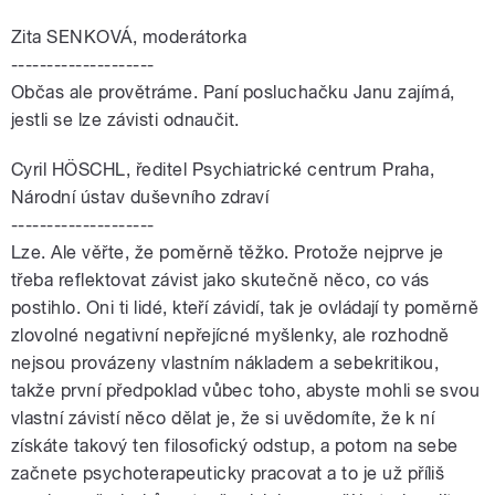
Zita SENKOVÁ, moderátorka
--------------------
Občas ale provětráme. Paní posluchačku Janu zajímá,
jestli se lze závisti odnaučit.
Cyril HÖSCHL, ředitel Psychiatrické centrum Praha,
Národní ústav duševního zdraví
--------------------
Lze. Ale věřte, že poměrně těžko. Protože nejprve je
třeba reflektovat závist jako skutečně něco, co vás
postihlo. Oni ti lidé, kteří závidí, tak je ovládají ty poměrně
zlovolné negativní nepřejícné myšlenky, ale rozhodně
nejsou provázeny vlastním nákladem a sebekritikou,
takže první předpoklad vůbec toho, abyste mohli se svou
vlastní závistí něco dělat je, že si uvědomíte, že k ní
získáte takový ten filosofický odstup, a potom na sebe
začnete psychoterapeuticky pracovat a to je už příliš