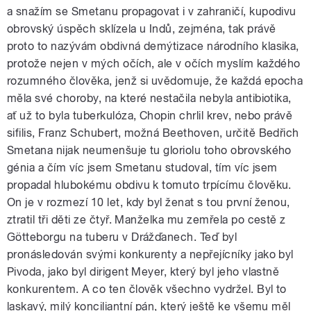
a snažím se Smetanu propagovat i v zahraničí, kupodivu
obrovský úspěch sklízela u Indů, zejména, tak právě
proto to nazývám obdivná demýtizace národního klasika,
protože nejen v mých očích, ale v očích myslím každého
rozumného člověka, jenž si uvědomuje, že každá epocha
měla své choroby, na které nestačila nebyla antibiotika,
ať už to byla tuberkulóza, Chopin chrlil krev, nebo právě
sifilis, Franz Schubert, možná Beethoven, určitě Bedřich
Smetana nijak neumenšuje tu gloriolu toho obrovského
génia a čím víc jsem Smetanu studoval, tím víc jsem
propadal hlubokému obdivu k tomuto trpícímu člověku.
On je v rozmezí 10 let, kdy byl ženat s tou první ženou,
ztratil tři děti ze čtyř. Manželka mu zemřela po cestě z
Götteborgu na tuberu v Drážďanech. Teď byl
pronásledován svými konkurenty a nepřejícníky jako byl
Pivoda, jako byl dirigent Meyer, který byl jeho vlastně
konkurentem. A co ten člověk všechno vydržel. Byl to
laskavý, milý konciliantní pán, který ještě ke všemu měl