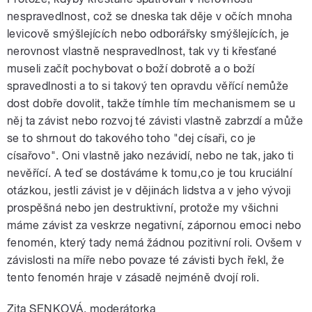
nespravedlnost, což se dneska tak děje v očích mnoha
levicově smýšlejících nebo odborářsky smýšlejících, je
nerovnost vlastně nespravedlnost, tak vy ti křesťané
museli začít pochybovat o boží dobrotě a o boží
spravedlnosti a to si takový ten opravdu věřící nemůže
dost dobře dovolit, takže tímhle tím mechanismem se u
něj ta závist nebo rozvoj té závisti vlastně zabrzdí a může
se to shrnout do takového toho "dej císaři, co je
císařovo". Oni vlastně jako nezávidí, nebo ne tak, jako ti
nevěřící. A teď se dostáváme k tomu,co je tou kruciální
otázkou, jestli závist je v dějinách lidstva a v jeho vývoji
prospěšná nebo jen destruktivní, protože my všichni
máme závist za veskrze negativní, zápornou emoci nebo
fenomén, který tady nemá žádnou pozitivní roli. Ovšem v
závislosti na míře nebo povaze té závisti bych řekl, že
tento fenomén hraje v zásadě nejméně dvojí roli.
Zita SENKOVÁ, moderátorka