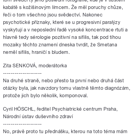
kabátě s kožišinovým límcem. Že měl poruchy chůze,
řeči o tom všechno jsou svědectví. Nakonec
psychotické příznaky, které se u progresivní paralýzy
vyskytují a v neposlední řadě vysoké koncentrace rtuti a
hlavně tedy sérologie pozitivní na sifilis, tak pod tíhou
mozaiky těchto znamení dneska tvrdit, že Smetana
neměl sifilis, hraničí s bludem.
Zita SENKOVÁ, moderátorka
--------------------
Na druhé straně, nebo přesto ta první nebo druhá část
otázky byla, jak navzdory tomu vlastně těmto diagnózám,
protože jich bylo několik, komponoval.
Cyril HÖSCHL, ředitel Psychiatrické centrum Praha,
Národní ústav duševního zdraví
--------------------
No, právě proto tu přednášku, kterou na toto téma mám