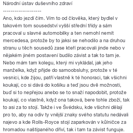
Národní ústav duševního zdraví
--------------------
Ano, kdo jezdí čím. Vím to od člověka, který bydlel v
takovém tom sousedství vyšší střední třídy a sám
pracoval u slavné automobilky a ten nemohl nemít
mercedesa, protože by to jaksi se nehodilo a na druhou
stranu u těch sousedů zase kteří pracovali jinde nebo v
nějakém jiném postavení budilo závist a tak to tam je.
Nebo mám tam kolegu, který mi vykládal, jak jeho
manželka, když přijde do samoobsluhy, protože v té
vesnici, kde žijou, patří vlastně k té honoraci, tak všichni
koukají, co si dává do košíku a teď jsou dvě možnosti,
buď si to nepřejou anebo se to snaží napodobit, protože
koukají, co vlastně, když ona taková, bere tohle zboží, tak
to asi za to stojí. Takže i ve Švédsku, kde všichni dělají
pro to, aby na odiv ty vnější znaky svého statutu nedávali
najevo a kde Rolls-Royce stojí zaparkován v kůlničce za
hromadou naštípaného dříví, tak i tam ta závist funguje.