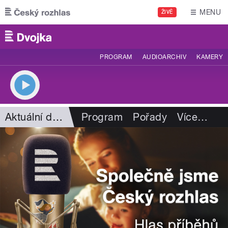
Přejít k hlavnímu obsahu
MENU
ŽIVĚ
PROGRAM
AUDIOARCHIV
KAMERY
Aktuální dění
Program
Pořady
Více
…