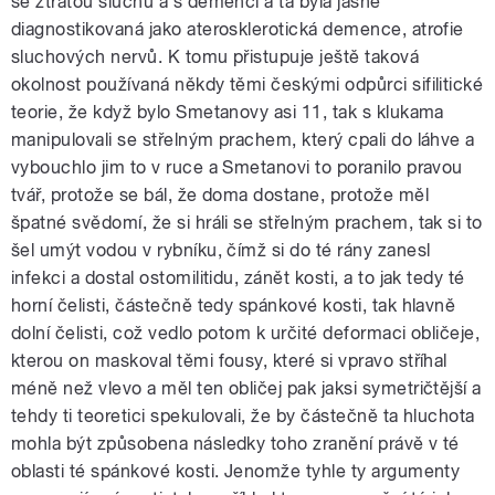
se ztrátou sluchu a s demencí a ta byla jasně
diagnostikovaná jako aterosklerotická demence, atrofie
sluchových nervů. K tomu přistupuje ještě taková
okolnost používaná někdy těmi českými odpůrci sifilitické
teorie, že když bylo Smetanovy asi 11, tak s klukama
manipulovali se střelným prachem, který cpali do láhve a
vybouchlo jim to v ruce a Smetanovi to poranilo pravou
tvář, protože se bál, že doma dostane, protože měl
špatné svědomí, že si hráli se střelným prachem, tak si to
šel umýt vodou v rybníku, čímž si do té rány zanesl
infekci a dostal ostomilitidu, zánět kosti, a to jak tedy té
horní čelisti, částečně tedy spánkové kosti, tak hlavně
dolní čelisti, což vedlo potom k určité deformaci obličeje,
kterou on maskoval těmi fousy, které si vpravo stříhal
méně než vlevo a měl ten obličej pak jaksi symetričtější a
tehdy ti teoretici spekulovali, že by částečně ta hluchota
mohla být způsobena následky toho zranění právě v té
oblasti té spánkové kosti. Jenomže tyhle ty argumenty