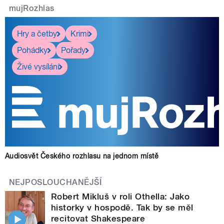
mujRozhlas
Hry a četby
Krimi
Pohádky
Pořady
Živé vysílání
Audiosvět Českého rozhlasu na jednom místě
NEJPOSLOUCHANĚJŠÍ
Robert Mikluš v roli Othella: Jako
historky v hospodě. Tak by se měl
recitovat Shakespeare