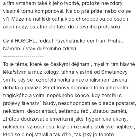
a tím vztahem také k jeho tvorbě, protože navzdory
vlastně tomu komponoval. Na co jste přišel nebo co se
ví? Můžeme nahlédnout jak do chorobopisu do osobní
anamnézy, ostatně ale také do pitevního protokolu.
Cyril HÖSCHL, ředitel Psychiatrické centrum Praha,
Národní ústav duševního zdraví
--------------------
To je téma, které se českými dějinami, myslím tím hlavně
lékařstvím a muzikology, táhne vlastně od Smetanovy
smrti, kdy se rozhořela hořká a nacionalismem živená
debata o povaze Smetanovy nemoci a toho jeho velmi
tragického a velmi nepěkného konce, kdy zemřel s
projevy šílenství, bludy, neschopností se o sebe postarat,
neklidem, desorientací, setřenou řečí, ztrátou paměti,
ztrátou dodržovat elementární jaksi hygienické úkony,
neklidem, vzrušeností, kdy ohrožoval pistolí své nejbližší,
kteří se o něj starali a tak dále, tak jaký je tohoto