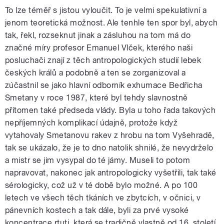
To lze téměř s jistou vyloučit. To je velmi spekulativní a
jenom teoretická možnost. Ale tenhle ten spor byl, abych
tak, řekl, rozseknut jinak a zásluhou na tom má do
značné míry profesor Emanuel Vlček, kterého naši
posluchači znají z těch antropologických studií lebek
českých králů a podobně a ten se zorganizoval a
zúčastnil se jako hlavní odborník exhumace Bedřicha
Smetany v roce 1987, které byl tehdy slavnostně
přítomen také předseda vlády. Byla u toho řada takových
nepříjemných komplikací údajně, protože když
vytahovaly Smetanovu rakev z hrobu na tom Vyšehradě,
tak se ukázalo, že je to dno natolik shnilé, že nevydrželo
a mistr se jim vysypal do té jámy. Museli to potom
napravovat, nakonec jak antropologicky vyšetřili, tak také
sérologicky, což už v té době bylo možné. A po 100
letech ve všech těch tkáních ve zbytcích, v očnici, v
pánevních kostech a tak dále, byli za prvé vysoké
koncentrace rtuti, která se tradičně vlastně od 16. století