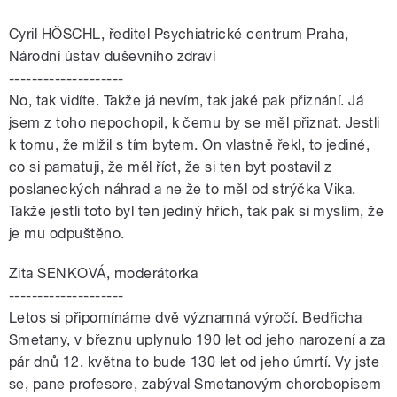
Cyril HÖSCHL, ředitel Psychiatrické centrum Praha,
Národní ústav duševního zdraví
--------------------
No, tak vidíte. Takže já nevím, tak jaké pak přiznání. Já
jsem z toho nepochopil, k čemu by se měl přiznat. Jestli
k tomu, že mlžil s tím bytem. On vlastně řekl, to jediné,
co si pamatuji, že měl říct, že si ten byt postavil z
poslaneckých náhrad a ne že to měl od strýčka Vika.
Takže jestli toto byl ten jediný hřích, tak pak si myslím, že
je mu odpuštěno.
Zita SENKOVÁ, moderátorka
--------------------
Letos si připomínáme dvě významná výročí. Bedřicha
Smetany, v březnu uplynulo 190 let od jeho narození a za
pár dnů 12. května to bude 130 let od jeho úmrtí. Vy jste
se, pane profesore, zabýval Smetanovým chorobopisem