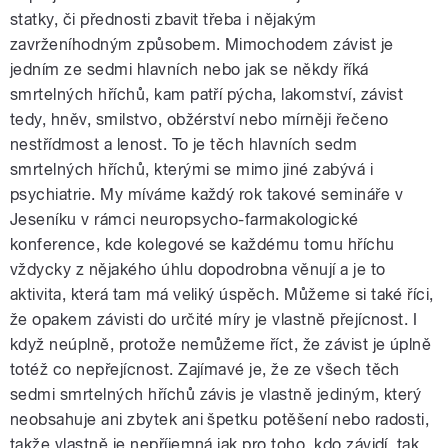
statky, či přednosti zbavit třeba i nějakým
zavrženíhodným způsobem. Mimochodem závist je
jedním ze sedmi hlavních nebo jak se někdy říká
smrtelných hříchů, kam patří pýcha, lakomství, závist
tedy, hněv, smilstvo, obžérství nebo mírněji řečeno
nestřídmost a lenost. To je těch hlavních sedm
smrtelných hříchů, kterými se mimo jiné zabývá i
psychiatrie. My míváme každý rok takové semináře v
Jeseníku v rámci neuropsycho-farmakologické
konference, kde kolegové se každému tomu hříchu
vždycky z nějakého úhlu dopodrobna věnují a je to
aktivita, která tam má veliký úspěch. Můžeme si také říci,
že opakem závisti do určité míry je vlastně přejícnost. I
když neúplně, protože nemůžeme říct, že závist je úplně
totéž co nepřejícnost. Zajímavé je, že ze všech těch
sedmi smrtelných hříchů závis je vlastně jediným, který
neobsahuje ani zbytek ani špetku potěšení nebo radosti,
takže vlastně je nepříjemná jak pro toho, kdo závidí, tak