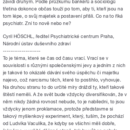
závidí druhým. Podle průzkumu bankéřů a sociologů
třetina dokonce občas touží po tom, aby ti, kteří jsou na
tom lépe, o svůj majetek a postavení přišli. Co na to říká
psychiatr. Zní to nově nebo ne?
Cyril HÖSCHL, ředitel Psychiatrické centrum Praha,
Národní ústav duševního zdraví
--------------------
To je téma, které se čas od času vrací. Vrací se v
souvislosti s různými společenskými jevy a jedním z nich
je takové to okázalé dávání svého úspěchu či majetku
najevo, což narcismu těch, které to postihlo, vyhovuje.
Na druhou stranu to do určité míry dráždí ty, kteří takové
štěstí neměli. A že svět bude vždycky diversifikován, že v
něm nikdy žádná rovnost nebude, to je nabíledni, to jsou
vždycky jenom proklamace, protože představme si
takový myšlenkový experiment, který, tuším, že pochází
od Ludvíka Vaculíka, že kdyby se všichni měli dobře,