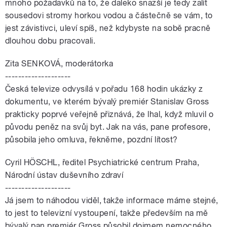
mnoho požadavků na to, že daleko snazší je tedy zalít
sousedovi stromy horkou vodou a částečně se vám, to
jest závistivci, uleví spíš, než kdybyste na sobě pracně
dlouhou dobu pracovali.
Zita SENKOVÁ, moderátorka
--------------------
Česká televize odvysílá v pořadu 168 hodin ukázky z
dokumentu, ve kterém bývalý premiér Stanislav Gross
prakticky poprvé veřejně přiznává, že lhal, když mluvil o
původu peněz na svůj byt. Jak na vás, pane profesore,
působila jeho omluva, řekněme, pozdní lítost?
Cyril HÖSCHL, ředitel Psychiatrické centrum Praha,
Národní ústav duševního zdraví
--------------------
Já jsem to náhodou viděl, takže informace máme stejné,
to jest to televizní vystoupení, takže především na mě
bývalý pan premiér Gross působil dojmem nemocného