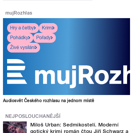
mujRozhlas
Hry a četby
Krimi
Pohádky
Pořady
Živé vysílání
Audiosvět Českého rozhlasu na jednom místě
NEJPOSLOUCHANĚJŠÍ
Miloš Urban: Sedmikostelí. Moderní
gotický krimi román čtou Jiří Schwarz a