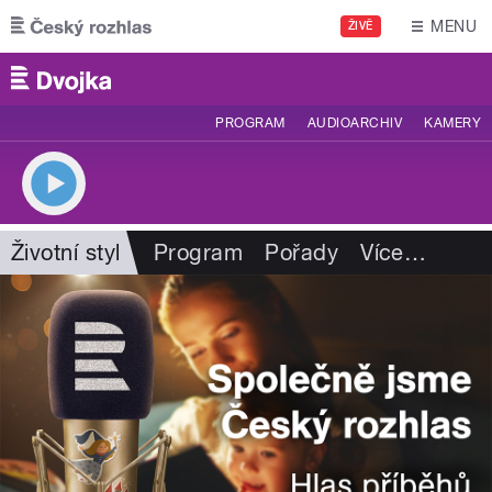
Přejít k hlavnímu obsahu
MENU
ŽIVĚ
PROGRAM
AUDIOARCHIV
KAMERY
Životní styl
Program
Pořady
Více
…