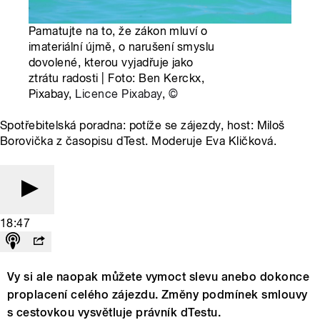
Pamatujte na to, že zákon mluví o
imateriální újmě, o narušení smyslu
dovolené, kterou vyjadřuje jako
ztrátu radosti | Foto: Ben Kerckx,
Pixabay,
Licence Pixabay
,
©
Spotřebitelská poradna: potíže se zájezdy, host: Miloš
Borovička z časopisu dTest. Moderuje Eva Kličková.
18:47
Vy si ale naopak můžete vymoct slevu anebo dokonce
proplacení celého zájezdu. Změny podmínek smlouvy
s cestovkou vysvětluje právník dTestu.