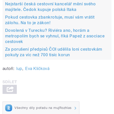
Nejstarší česká cestovní kancelář mění svého
majitele. Čedok kupuje polská Itaka
Pokud cestovka zbankrotuje, musí vám vrátit
zálohu. Na to je zákon!
Dovolená v Turecku? Riviéra ano, horám a
metropolím bych se vyhnul, říká Papež z asociace
cestovek
Za porušení předpisů ČOI udělila loni cestovkám
pokuty za víc než 700 tisíc korun
autoři:
lup
,
Eva Kličková
Všechny díly pořadu na mujRozhlas