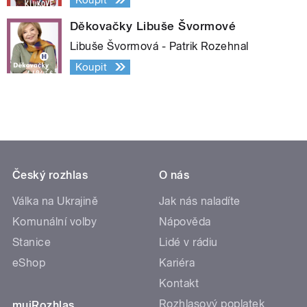
Děkovačky Libuše Švormové
Libuše Švormová - Patrik Rozehnal
Koupit
Český rozhlas
O nás
Válka na Ukrajině
Jak nás naladíte
Komunální volby
Nápověda
Stanice
Lidé v rádiu
eShop
Kariéra
Kontakt
Rozhlasový poplatek
mujRozhlas