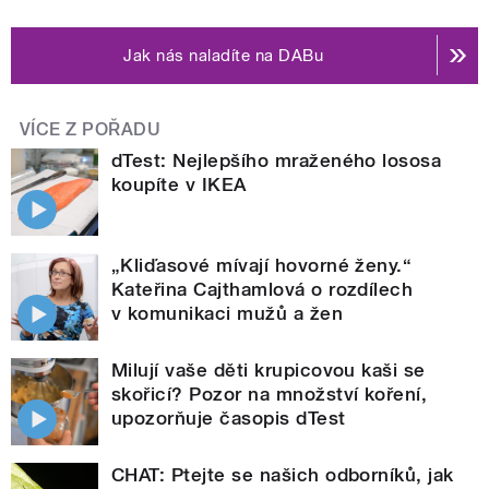
Jak nás naladíte na DABu
VÍCE Z POŘADU
dTest: Nejlepšího mraženého lososa
koupíte v IKEA
„Kliďasové mívají hovorné ženy.“
Kateřina Cajthamlová o rozdílech
v komunikaci mužů a žen
Milují vaše děti krupicovou kaši se
skořicí? Pozor na množství koření,
upozorňuje časopis dTest
CHAT: Ptejte se našich odborníků, jak