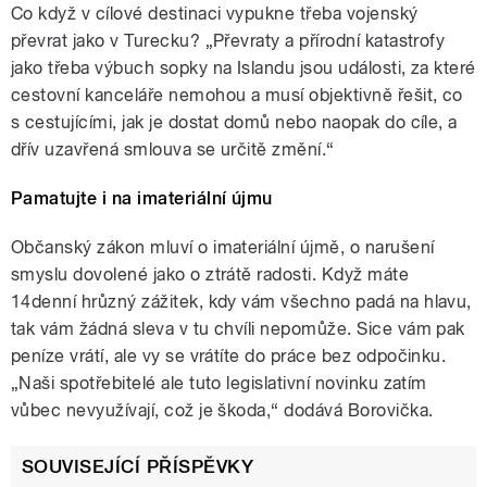
Co když v cílové destinaci vypukne třeba vojenský
převrat jako v Turecku? „Převraty a přírodní katastrofy
jako třeba výbuch sopky na Islandu jsou události, za které
cestovní kanceláře nemohou a musí objektivně řešit, co
s cestujícími, jak je dostat domů nebo naopak do cíle, a
dřív uzavřená smlouva se určitě změní.“
Pamatujte i na imateriální újmu
Občanský zákon mluví o imateriální újmě, o narušení
smyslu dovolené jako o ztrátě radosti. Když máte
14denní hrůzný zážitek, kdy vám všechno padá na hlavu,
tak vám žádná sleva v tu chvíli nepomůže. Sice vám pak
peníze vrátí, ale vy se vrátíte do práce bez odpočinku.
„Naši spotřebitelé ale tuto legislativní novinku zatím
vůbec nevyužívají, což je škoda,“ dodává Borovička.
SOUVISEJÍCÍ PŘÍSPĚVKY