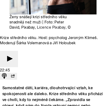
Ženy snášejí krizi středního věku
snadněji než muži | Foto: Peter
David, Pixabay,
Licence Pixabay
,
©
Krize středního věku. Host: psycholog Jeroným Klimeš.
Moderují Šárka Volemanová a Jiří Holoubek
22:45
Samostatné děti, kariéra, dlouhotrvající vztah, ke
spokojenosti ale daleko. Krize středního věku přichází
ve chvíli, kdy to nejméně čekáme. „Zpravidla se
objeví, když nám do života vstoupí nemoc nebo