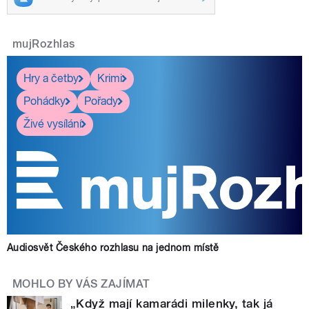
mujRozhlas
Hry a četby
Krimi
Pohádky
Pořady
Živé vysílání
Audiosvět Českého rozhlasu na jednom místě
MOHLO BY VÁS ZAJÍMAT
„Když mají kamarádi milenky, tak já