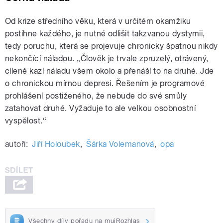
Od krize středního věku, která v určitém okamžiku
postihne každého, je nutné odlišit takzvanou dystymii,
tedy poruchu, která se projevuje chronicky špatnou nikdy
nekončící náladou. „Člověk je trvale zpruzelý, otrávený,
cíleně kazí náladu všem okolo a přenáší to na druhé. Jde
o chronickou mírnou depresi. Řešením je programové
prohlášení postiženého, že nebude do své smůly
zatahovat druhé. Vyžaduje to ale velkou osobnostní
vyspělost.“
autoři:
Jiří Holoubek
,
Šárka Volemanová
,
opa
Všechny díly pořadu na mujRozhlas