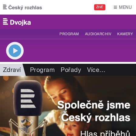
Přejít k hlavnímu obsahu
MENU
ŽIVĚ
PROGRAM
AUDIOARCHIV
KAMERY
Zdraví
Program
Pořady
Více
…