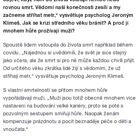
rovnou smrt. Vědomí naší konečnosti zesílí a my
začneme stříhat metr,“ vysvětluje psycholog Jeroným
Klimeš. Jak se krizi středního věku bránit? A proč ji
mnohem hůře prožívají muži?
Spoustě lidem vstoupila do života smrt například během
covidu. „Najednou si uvědomili, že svět je sice stejný
jako včera, ale že smrt si pro ně může každou chvíli přijít.
Od určitého věku zkrátka lidé žijí s vědomím, že už
stříhají metr,“ vysvětluje psycholog Jeroným Klimeš.
S vlastní smrtelností se přitom mnohem hůře
vypořádávají muži. „Muži jsou totiž obecně mnohem více
nastaveni na budování velké kariéry, proto se poté s
pozvolným sestupem smiřují hůře. Naopak ženám
kompenzuje prázdnotu a pocit beznaděje péče o děti a
vnoučata.“