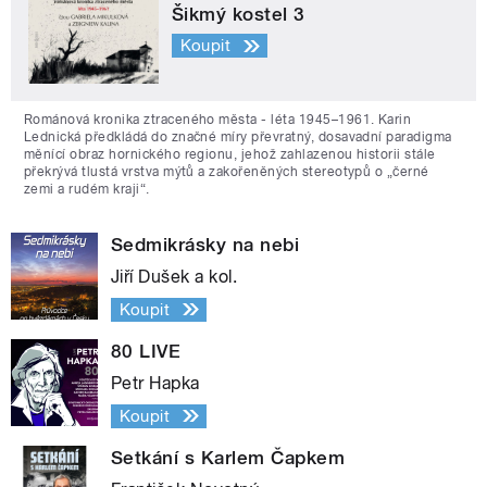
Šikmý kostel 3
Koupit
Románová kronika ztraceného města - léta 1945–1961. Karin
Lednická předkládá do značné míry převratný, dosavadní paradigma
měnící obraz hornického regionu, jehož zahlazenou historii stále
překrývá tlustá vrstva mýtů a zakořeněných stereotypů o „černé
zemi a rudém kraji“.
Sedmikrásky na nebi
Jiří Dušek a kol.
Koupit
80 LIVE
Petr Hapka
Koupit
Setkání s Karlem Čapkem