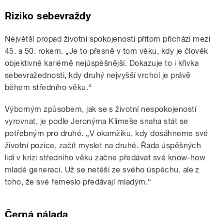
Riziko sebevraždy
Největší propad životní spokojenosti přitom přichází mezi
45. a 50. rokem. „Je to přesně v tom věku, kdy je člověk
objektivně kariérně nejúspěšnější. Dokazuje to i křivka
sebevražednosti, kdy druhý nejvyšší vrchol je právě
během středního věku.“
Výborným způsobem, jak se s životní nespokojeností
vyrovnat, je podle Jeronýma Klimeše snaha stát se
potřebným pro druhé. „V okamžiku, kdy dosáhneme své
životní pozice, začít myslet na druhé. Řada úspěšných
lidí v krizi středního věku začne předávat své know-how
mladé generaci. Už se netěší ze svého úspěchu, ale z
toho, že své řemeslo předávají mladým.“
Černá nálada