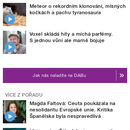
Meteor o rekordním klonování, mlsných
kočkách a pachu tyranosaura
Voxel skládá hity a míchá parfémy.
S jednou vůní ale marně bojuje
Jak nás naladíte na DABu
VÍCE Z POŘADU
Magda Faltová: Ceuta poukázala na
nesolidaritu Evropské unie. Kritika
Španělska byla nespravedlivá