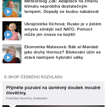
Meteorolog Žák: Adaptace na změnu
klimatu neprobíhá dostatečným
tempem. Dopady se budou nabalovat
Ukrajinistka Víchová: Rusko je v jistém
smyslu silnější než NATO. Pomoct
může jen únava na bojišti
Ekonomka Matesová: Báb al-Mandab
jako druhý Hormuz? Blokování úžin se
stává nástojem hybridní války
E-SHOP ČESKÉHO ROZHLASU
Přijměte pozvání na úsměvný doušek moudré
člověčiny.
František Novotný, moderátor