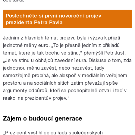
Poslechněte si první novoroční projev
prezidenta Petra Pavla
Jedním z hlavních témat projevu byla i výzva k přijetí
jednotné měny euro. „To je přesně jedním z příkladů
témat, které je tak trochu ve stínu,“ přemýšlí Petr Just.
„Je ve stínu u obhájců zavedení eura. Diskuse o tom, zda
jednotnou měnu zavést, nebo nezavést, tady
samozřejmě probíhá, ale alespoň v mediálním veřejném
prostoru a na sociálních sítích zatím převažují spíše
argumenty odpůrců, kteří se pochopitelně ozvali i teď v
reakci na prezidentův projev.“
Zájem o budoucí generace
„Prezident vystihl celou řadu společenských