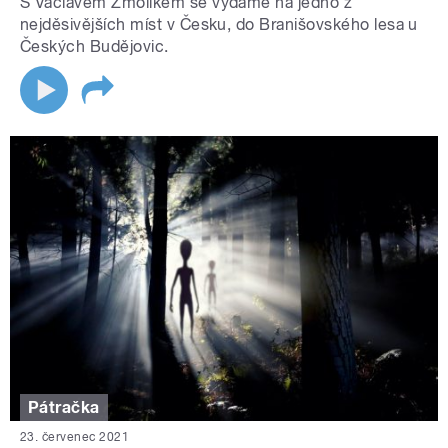
S Václavem Žmolíkem se vydáme na jedno z
nejděsivějších míst v Česku, do Branišovského lesa u
Českých Budějovic.
Pátračka
23. červenec 2021