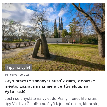
Tipy na výlet
16. červenec 2021
Čtyři pražské záhady: Faustův dům, židovské
město, zázračná mumie a čertův sloup na
Vyšehradě
Jestli se chystáte na výlet do Prahy, nenechte si ujít
tipy Václava Žmolíka na čtyři tajemná místa, která stojí