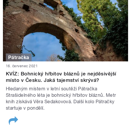
Pátračka
16. červenec 2021
KVÍZ: Bohnický hřbitov bláznů je nejděsivější
místo v Česku. Jaká tajemství skrývá?
Hledaným místem v letní soutěži Pátračka
Strašidelného léta je bohnický hřbitov bláznů. Metr
knih získává Věra Sedakovová. Další kolo Pátračky
startuje v pondělí.