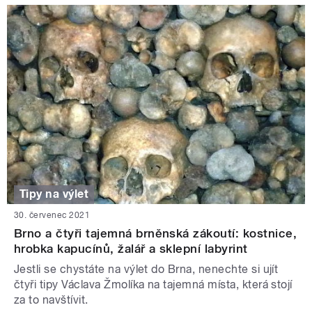
Tipy na výlet
30. červenec 2021
Brno a čtyři tajemná brněnská zákoutí: kostnice,
hrobka kapucínů, žalář a sklepní labyrint
Jestli se chystáte na výlet do Brna, nenechte si ujít
čtyři tipy Václava Žmolíka na tajemná místa, která stojí
za to navštívit.