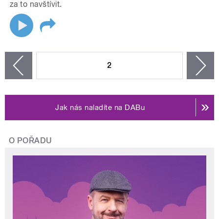
za to navštívit.
STRÁNKY
2
n
zí
Jak nás naladíte na DABu
O POŘADU