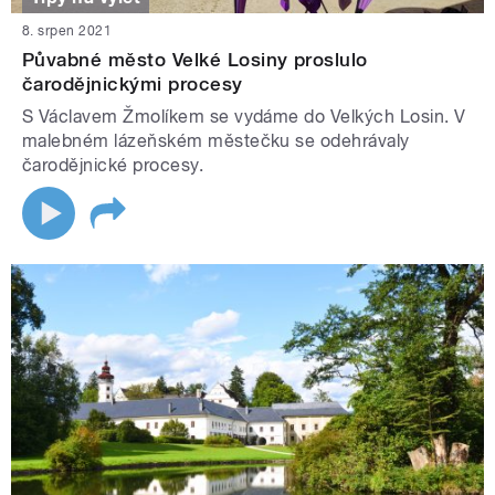
8. srpen 2021
Půvabné město Velké Losiny proslulo
čarodějnickými procesy
S Václavem Žmolíkem se vydáme do Velkých Losin. V
malebném lázeňském městečku se odehrávaly
čarodějnické procesy.