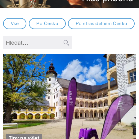
Vše
Po Česku
Po strašidelném Česku
Tipy na výlet