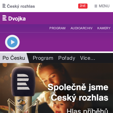
Přejít k hlavnímu obsahu
MENU
ŽIVĚ
PROGRAM
AUDIOARCHIV
KAMERY
Po Česku
Program
Pořady
Více
…