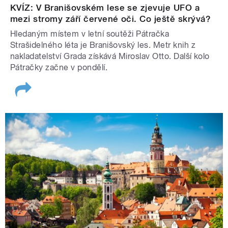
KVÍZ: V Branišovském lese se zjevuje UFO a
mezi stromy září červené oči. Co ještě skrývá?
Hledaným místem v letní soutěži Pátračka
Strašidelného léta je Branišovský les. Metr knih z
nakladatelství Grada získává Miroslav Otto. Další kolo
Pátračky začne v pondělí.