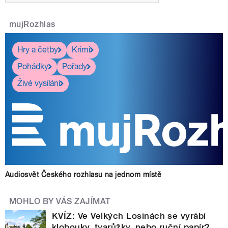
mujRozhlas
Hry a četby
Krimi
Pohádky
Pořady
Živé vysílání
Audiosvět Českého rozhlasu na jednom místě
MOHLO BY VÁS ZAJÍMAT
KVÍZ: Ve Velkých Losinách se vyrábí
klobouky, tvarůžky, nebo ruční papír?