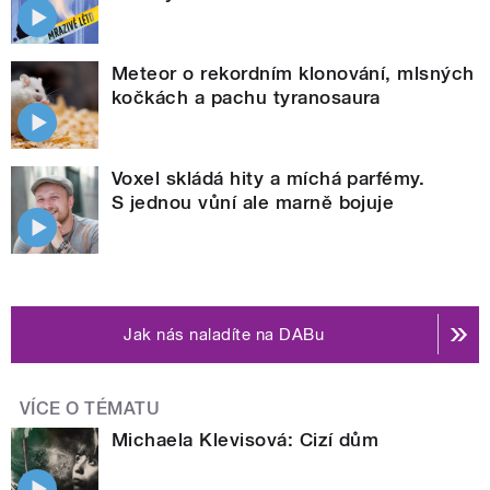
Meteor o rekordním klonování, mlsných
kočkách a pachu tyranosaura
Voxel skládá hity a míchá parfémy.
S jednou vůní ale marně bojuje
Jak nás naladíte na DABu
VÍCE O TÉMATU
Michaela Klevisová: Cizí dům