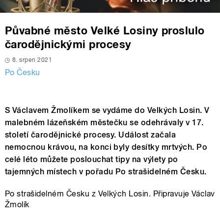
Půvabné město Velké Losiny proslulo
čarodějnickými procesy
8. srpen 2021
Po Česku
S Václavem Žmolíkem se vydáme do Velkých Losin. V
malebném lázeňském městečku se odehrávaly v 17.
století čarodějnické procesy. Událost začala
nemocnou krávou, na konci byly desítky mrtvých. Po
celé léto můžete poslouchat tipy na výlety po
tajemných místech v pořadu Po strašidelném Česku.
Po strašidelném Česku z Velkých Losin. Připravuje Václav
Žmolík