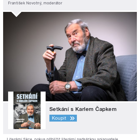
František Novotný, moderátor
Setkání s Karlem Čapkem
Koupit
Literární fikce, pokus přiblížit literární nadsázkou spisovatele,