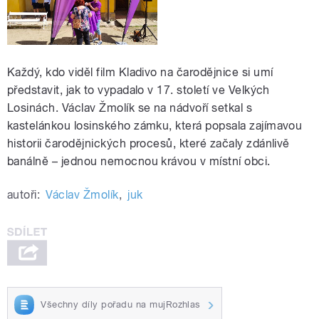
Každý, kdo viděl film Kladivo na čarodějnice si umí
představit, jak to vypadalo v 17. století ve Velkých
Losinách. Václav Žmolík se na nádvoří setkal s
kastelánkou losinského zámku, která popsala zajímavou
historii čarodějnických procesů, které začaly zdánlivě
banálně – jednou nemocnou krávou v místní obci.
autoři:
Václav Žmolík
,
juk
Všechny díly pořadu na mujRozhlas