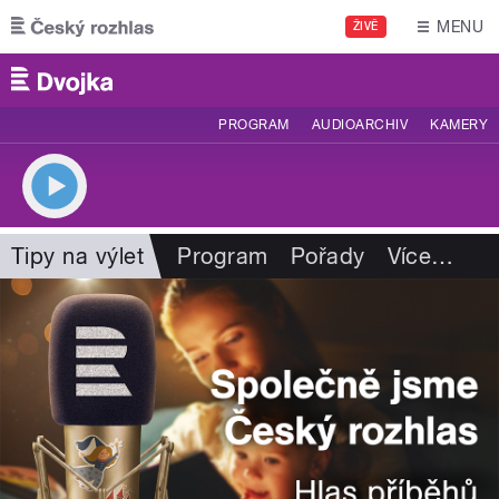
Přejít k hlavnímu obsahu
MENU
ŽIVĚ
PROGRAM
AUDIOARCHIV
KAMERY
Tipy na výlet
Program
Pořady
Více
…