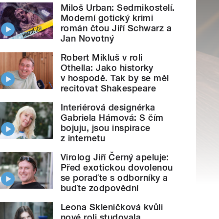
Miloš Urban: Sedmikostelí.
Moderní gotický krimi
román čtou Jiří Schwarz a
Jan Novotný
Robert Mikluš v roli
Othella: Jako historky
v hospodě. Tak by se měl
recitovat Shakespeare
Interiérová designérka
Gabriela Hámová: S čím
bojuju, jsou inspirace
z internetu
Virolog Jiří Černý apeluje:
Před exotickou dovolenou
se poraďte s odborníky a
buďte zodpovědní
Leona Skleničková kvůli
nové roli studovala