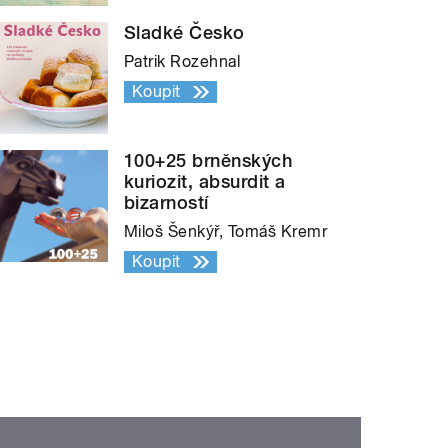
Sladké Česko
Patrik Rozehnal
Koupit
100+25 brněnských
kuriozit, absurdit a
bizarností
Miloš Šenkýř, Tomáš Kremr
Koupit