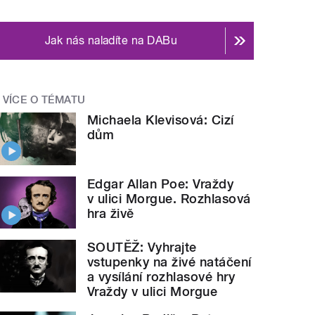
Jak nás naladíte na DABu
VÍCE O TÉMATU
Michaela Klevisová: Cizí
dům
Edgar Allan Poe: Vraždy
v ulici Morgue. Rozhlasová
hra živě
SOUTĚŽ: Vyhrajte
vstupenky na živé natáčení
a vysílání rozhlasové hry
Vraždy v ulici Morgue