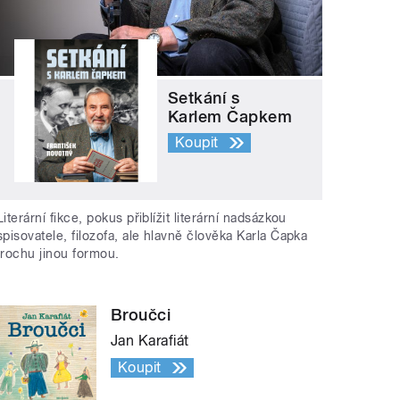
Setkání s
Karlem Čapkem
Koupit
Literární fikce, pokus přiblížit literární nadsázkou
spisovatele, filozofa, ale hlavně člověka Karla Čapka
trochu jinou formou.
Broučci
Jan Karafiát
Koupit