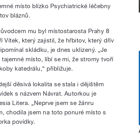
jemné místo blízko Psychiatrické léčebny
tov bláznů.
růvodcem mu byl místostarosta Prahy 8
ří Vítek, který zajistil, že hřbitov, který dřív
řipomínal skládku, je dnes uklizený.
„Je
 tajemné místo, líbí se mi, že stromy tvoří
akoby katedrálu,“ přibližuje.
ejší děsivá lokalita se stala i dějištěm
ovídek s názvem Návrat. Autorkou je
esia Litera. „Neprve jsem se žánru
m, chodila jsem na toto ponuré místo s
torka povídky.