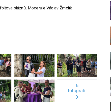
bitova bláznů. Moderuje Václav Žmolík
8
fotografií