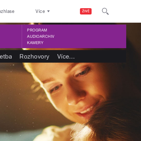
ozhlase
Více
ŽIVĚ
PROGRAM
AUDIOARCHIV
KAMERY
četba
Rozhovory
Více
…