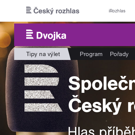
Přejít k hlavnímu obsahu
iRozhlas
Tipy na výlet
Program
Pořady