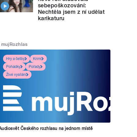
sebepoškozování:
Nechtěla jsem z ní udělat
karikaturu
mujRozhlas
Hry a četby
Krimi
Pohádky
Pořady
Živé vysílání
Audiosvět Českého rozhlasu na jednom místě