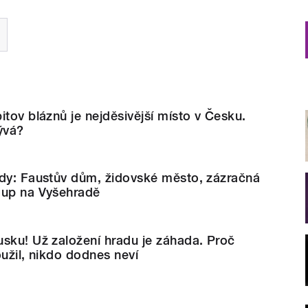
itov bláznů je nejděsivější místo v Česku.
ývá?
ady: Faustův dům, židovské město, zázračná
oup na Vyšehradě
sku! Už založení hradu je záhada. Proč
oužil, nikdo dodnes neví