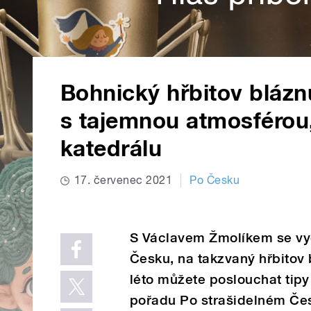
Bohnický hřbitov blázn
s tajemnou atmosférou,
katedrálu
17. červenec 2021
Po Česku
S Václavem Žmolíkem se vyd
Česku, na takzvaný hřbitov 
léto můžete poslouchat tipy
pořadu Po strašidelném Č