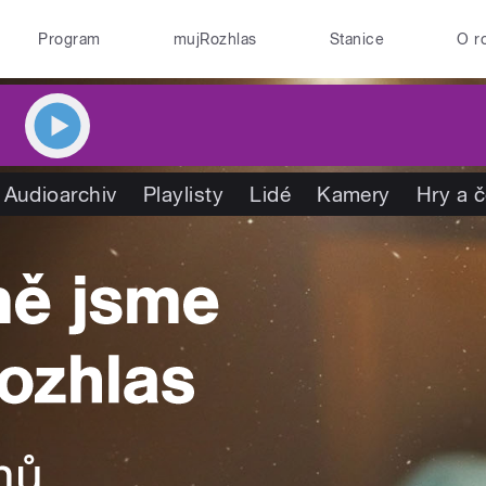
Program
mujRozhlas
Stanice
O r
Audioarchiv
Playlisty
Lidé
Kamery
Hry a 