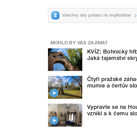
Všechny díly pořadu na mujRozhlas
MOHLO BY VÁS ZAJÍMAT
KVÍZ: Bohnický hřb
Jaká tajemství skr
Čtyři pražské záh
mumie a čertův sl
Vypravte se na Hou
vznikl a k čemu sl