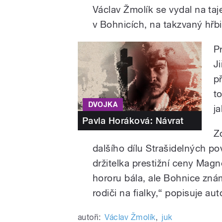
Václav Žmolík se vydal na ta
v Bohnicích, na takzvaný hřbi
P
Ji
p
to
DVOJKA
j
Pavla Horáková: Návrat
Zd
dalšího dílu Strašidelných p
držitelka prestižní ceny Magn
hororu bála, ale Bohnice zná
rodiči na fialky,“ popisuje au
autoři:
Václav Žmolík
,
juk