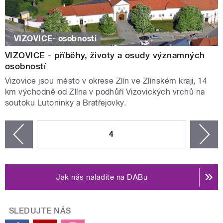
VIZOVICE- osobnosti
VIZOVICE - příběhy, životy a osudy významných
osobností
Vizovice jsou město v okrese Zlín ve Zlínském kraji, 14
km východně od Zlína v podhůří Vizovických vrchů na
soutoku Lutoninky a Bratřejovky.
STRÁNKY
4
n
zí
Jak nás naladíte na DABu
SLEDUJTE NÁS