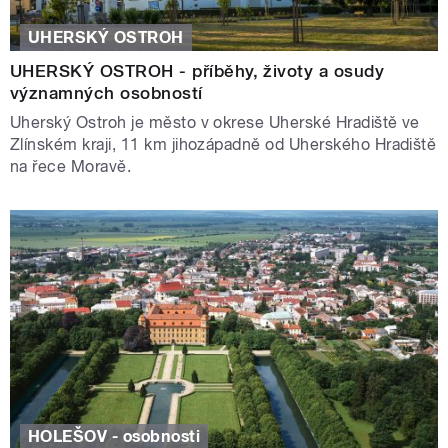
UHERSKÝ OSTROH
UHERSKÝ OSTROH - příběhy, životy a osudy
významných osobností
Uherský Ostroh je město v okrese Uherské Hradiště ve
Zlínském kraji, 11 km jihozápadně od Uherského Hradiště
na řece Moravě.
HOLEŠOV - osobnosti