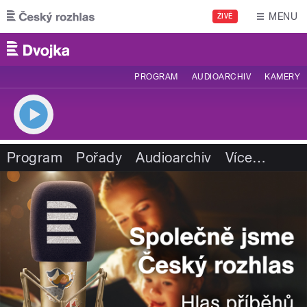
Přejít k hlavnímu obsahu
MENU
ŽIVĚ
PROGRAM
AUDIOARCHIV
KAMERY
Program
Pořady
Audioarchiv
Více
…