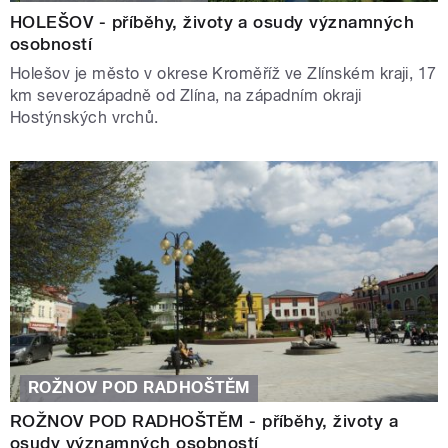
HOLEŠOV - příběhy, životy a osudy významných
osobností
Holešov je město v okrese Kroměříž ve Zlínském kraji, 17
km severozápadně od Zlína, na západním okraji
Hostýnských vrchů.
ROŽNOV POD RADHOŠTĚM
ROŽNOV POD RADHOŠTĚM - příběhy, životy a
osudy významných osobností