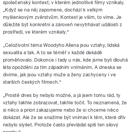
společenský kontext, v kterém jednotlivé filmy vznikaly.
„Když se na něj zapomene, dochází k velkým
myšlenkovým zvěrstvům. Kontext je vším, to víme. Je
důležité být konkrétní a zároveň nevytrhávat události z
prostředí, ve kterém vznikaly.“
„Celoživotní téma Woodyho Allena jsou vztahy, lidská
sexualita a tak. A to se téměř v každé dekádě
proměňovalo. Dokonce i tady u nás, kde jsme byli dlouhá
léta opožděni za tím západním vnímáním. A dneska se
divíme, jak jsou vztahy muže a ženy zachyceny i ve
starších českých filmech.“
„Prostě dnes by nebylo možné, a já jsem tomu rád, ty
vztahy takhle zobrazovat, takhle točit. To neznamená, že
si něco a priori zakazujeme nebo že si chceme něco
dokázat. Ale že se snažíme být vnímaví k těm, které dřív
nebylo slyšet. Protože často převládal spíš ten silový