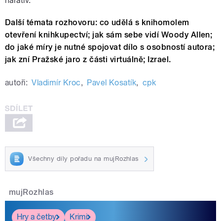
narativ.“
Další témata rozhovoru: co udělá s knihomolem
otevření knihkupectví; jak sám sebe vidí Woody Allen;
do jaké míry je nutné spojovat dílo s osobností autora;
jak zní Pražské jaro z části virtuálně; Izrael.
autoři:
Vladimír Kroc
,
Pavel Kosatík
,
cpk
Všechny díly pořadu na mujRozhlas
mujRozhlas
Hry a četby
Krimi