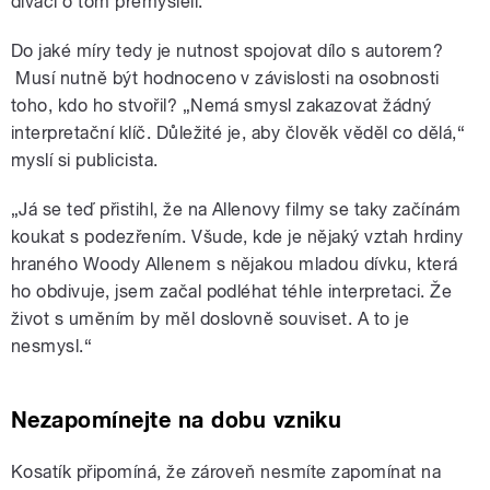
diváci o tom přemýšleli.“
Do jaké míry tedy je nutnost spojovat dílo s autorem?
Musí nutně být hodnoceno v závislosti na osobnosti
toho, kdo ho stvořil? „Nemá smysl zakazovat žádný
interpretační klíč. Důležité je, aby člověk věděl co dělá,“
myslí si publicista.
„Já se teď přistihl, že na Allenovy filmy se taky začínám
koukat s podezřením. Všude, kde je nějaký vztah hrdiny
hraného Woody Allenem s nějakou mladou dívku, která
ho obdivuje, jsem začal podléhat téhle interpretaci. Že
život s uměním by měl doslovně souviset. A to je
nesmysl.“
Nezapomínejte na dobu vzniku
Kosatík připomíná, že zároveň nesmíte zapomínat na