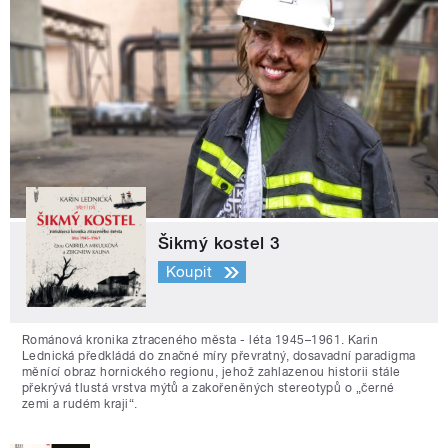
Šikmý kostel 3
Koupit
Románová kronika ztraceného města - léta 1945–1961. Karin
Lednická předkládá do značné míry převratný, dosavadní paradigma
měnící obraz hornického regionu, jehož zahlazenou historii stále
překrývá tlustá vrstva mýtů a zakořeněných stereotypů o „černé
zemi a rudém kraji“.