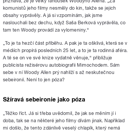
přiznává, že je velký fanoušek Woodyho Allena. „Za
komunistů jeho filmy nesměly do kin, takže se jejich
obsahy vyprávěly. A já si vzpomínám, jak jsme
naslouchali bez dechu, když Saša Berková vyprávěla, co
tam ten Woody provádí za vylomeniny.“
„To je ta hezčí část příběhu. A pak je ta ošklivá, která se v
médiích propírá posledních 25 let, a to je ta rodinná aféra.
A té se on ve své knize vydatně věnuje,“ přibližuje
publicista režisérovu autobiografii Mimochodem. Sám
sebe v ní Woody Allen prý nahlíží s až neskutečnou
sebeironií. Není to jen póza?
Sžíravá sebeironie jako póza
„Těžko říct. Já si třeba uvědomil, že jak se měním jí i
doba, tak se na některé jeho filmy dívám jinak. Například
mi došlo, že tento zdánlivě veselý chlapík, který nemá