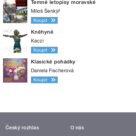
Temné letopisy moravské
Miloš Šenkýř
Koupit
Kněhyně
Kaczi
Koupit
Klasické pohádky
Daniela Fischerová
Koupit
Český rozhlas
O nás