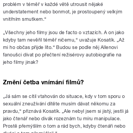
problém v téměř v každé větě utrousit nějaké
understatement nebo bonmot, je prostoupený velkým
vnitřním smutkem.“
„Všechny jeho filmy jsou de facto o vztazích. A on jako
kdyby tam nevěřil téměř ničemu,“ uvažuje Kosatík. „Až
mi ho občas přijde líto.“ Budou se podle něj Allenovi
fanoušci dívat po přečtení režisérovy autobiografie na
jeho filmy jinak?
Změní četba vnímání filmů?
„Já sám se cítil vtahován do situace, kdy v tom sporu o
sexuální zneužívání dítěte musím dávat někomu za
pravdu,“ přiznává Kosatík. „Ale nebyl jsem si jistý, jestli já
jako čtenář nebo divák rozeznám tu míru manipulace.
Prostě přemýšlím o tom a rád bych, kdyby čtenáři nebo