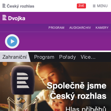
Přejít k hlavnímu obsahu
MENU
ŽIVĚ
PROGRAM
AUDIOARCHIV
KAMERY
Zahraniční
Program
Pořady
Více
…