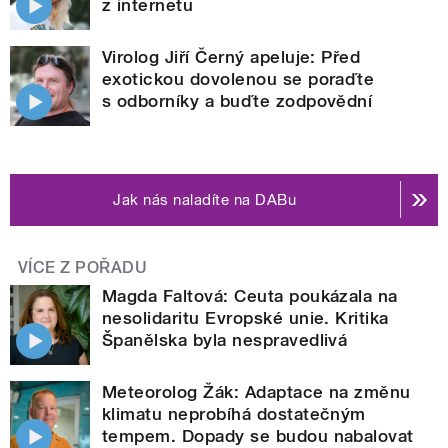
z internetu
Virolog Jiří Černý apeluje: Před
exotickou dovolenou se poraďte
s odborníky a buďte zodpovědní
Jak nás naladíte na DABu
VÍCE Z POŘADU
Magda Faltová: Ceuta poukázala na
nesolidaritu Evropské unie. Kritika
Španělska byla nespravedlivá
Meteorolog Žák: Adaptace na změnu
klimatu neprobíhá dostatečným
tempem. Dopady se budou nabalovat