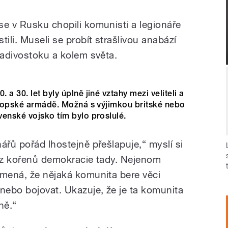
se v Rusku chopili komunisti a legionáře
li. Museli se probít strašlivou anabází
ladivostoku a kolem světa.
a 30. let byly úplně jiné vztahy mezi veliteli a
evropské armádě. Možná s výjimkou britské nebo
enské vojsko tím bylo proslulé.
ářů pořád lhostejně přešlapuje,“ myslí si
n z kořenů demokracie tady. Nejenom
amená, že nějaká komunita bere věci
 nebo bojovat. Ukazuje, že je ta komunita
ně.“