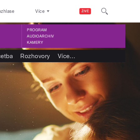
ozhlase
Více
ŽIVĚ
PROGRAM
AUDIOARCHIV
KAMERY
četba
Rozhovory
Více
…