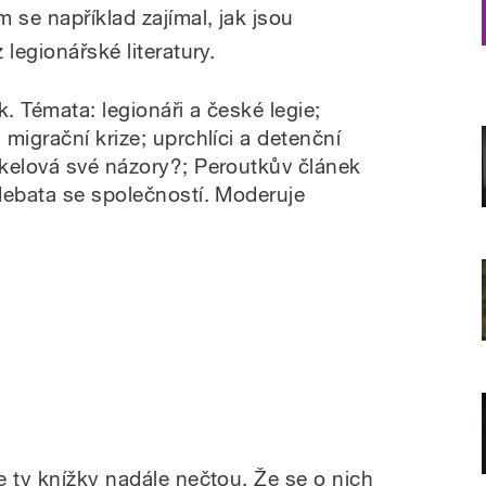
m se například zajímal, jak jsou
legionářské literatury.
. Témata: legionáři a české legie;
migrační krize; uprchlíci a detenční
kelová své názory?; Peroutkův článek
debata se společností. Moderuje
e ty knížky nadále nečtou. Že se o nich