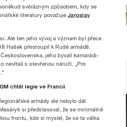
y poněkud svérázným způsobem, kdy se
ionářské literatury považuje
Jaroslav
i. Ale ten jeho vývoj a význam byl přece
918 Hašek přestoupil k Rudé armádě.
o Československa, jeho bývalí kamarádi-
o nevítali s otevřenou náručí. „Pro
.“
GM chtěl legie ve Francii
é legionářské armády ale nebylo dál
„Masaryk si představoval, že se minimálně
u frontu, kde si myslel, že se ta válka