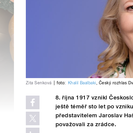
Zita Senková
|
foto:
Khalil Baalbaki
,
Český rozhlas Dv
8. října 1917 vznikl Českos
ještě téměř sto let po vzni
představitelem Jaroslav Ha
považovali za zrádce.