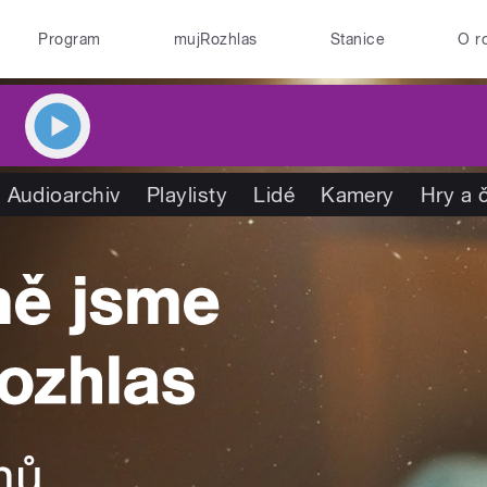
Program
mujRozhlas
Stanice
O r
Audioarchiv
Playlisty
Lidé
Kamery
Hry a 