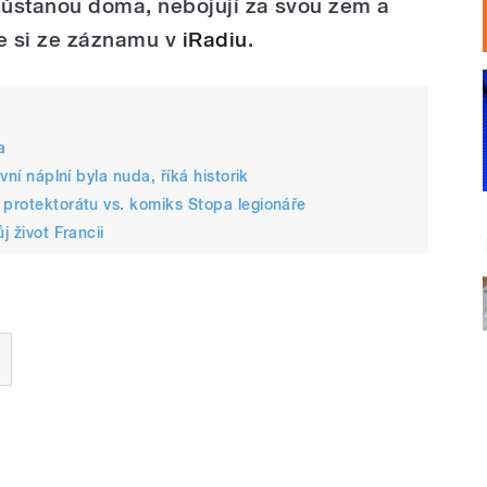
ůstanou doma, nebojují za svou zem a
e si ze záznamu v
iRadiu
.
a
vní náplní byla nuda, říká historik
 protektorátu vs. komiks Stopa legionáře
j život Francii