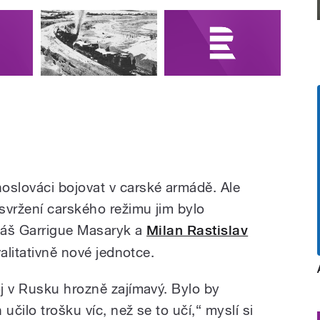
slováci bojovat v carské armádě. Ale
svržení carského režimu jim bylo
máš Garrigue Masaryk a
Milan Rastislav
alitativně nové jednotce.
j v Rusku hrozně zajímavý. Bylo by
učilo trošku víc, než se to učí,“ myslí si