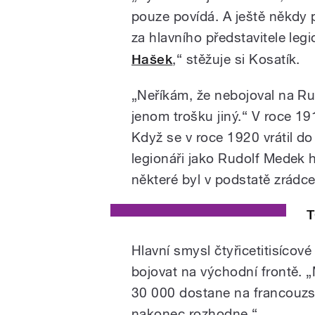
pouze povídá. A ještě někd
za hlavního představitele leg
Hašek
,“ stěžuje si Kosatík.
„Neříkám, že nebojoval na Rus
jenom trošku jiný.“ V roce 1
Když se v roce 1920 vrátil d
legionáři jako Rudolf Medek h
některé byl v podstatě zrádce
T
Hlavní smysl čtyřicetitisícov
bojovat na východní frontě. 
30 000 dostane na francouzsko
nakonec rozhodne.“