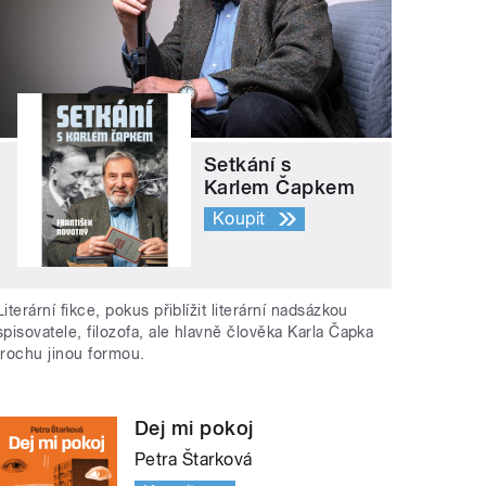
Setkání s
Karlem Čapkem
Koupit
Literární fikce, pokus přiblížit literární nadsázkou
spisovatele, filozofa, ale hlavně člověka Karla Čapka
trochu jinou formou.
Dej mi pokoj
Petra Štarková