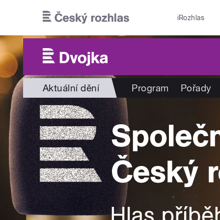
Přejít k hlavnímu obsahu
iRozhlas
Aktuální dění
Program
Pořady