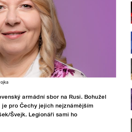
ojka
lovenský armádní sbor na Rusi. Bohužel
ku je pro Čechy jejich nejznámějším
šek/Švejk. Legionáři sami ho