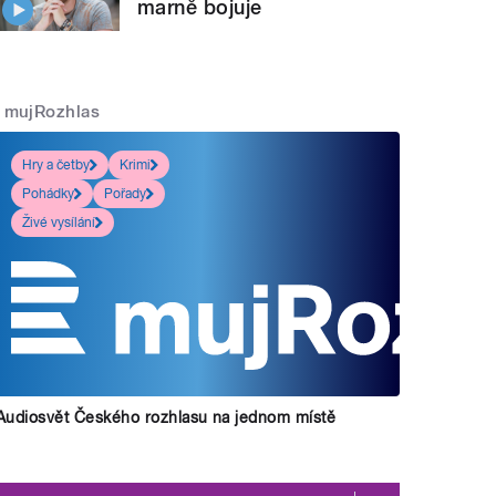
marně bojuje
mujRozhlas
Hry a četby
Krimi
Pohádky
Pořady
Živé vysílání
Audiosvět Českého rozhlasu na jednom místě