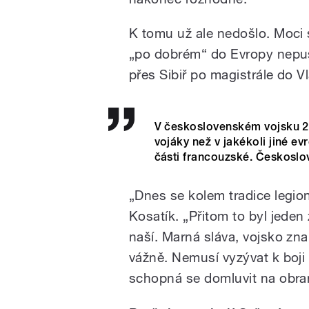
K tomu už ale nedošlo. Moci 
„po dobrém“ do Evropy nepusti
přes Sibiř po magistrále do V
V československém vojsku 20. 
vojáky než v jakékoli jiné 
části francouzské. Českoslov
„Dnes se kolem tradice legion
Kosatík. „Přitom to byl jede
naší. Marná sláva, vojsko zn
vážně. Nemusí vyzývat k boji
schopná se domluvit na obra