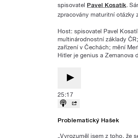
spisovatel
Pavel Kosatík
. Sá
zpracovány maturitní otázky z 
Host: spisovatel Pavel Kosatík
multinárodnostní základy ČR; 
zařízení v Čechách; mění Mer
Hitler je genius a Zemanova 
25:17
Problematický Hašek
„Vyrozuměl jsem z toho, že s