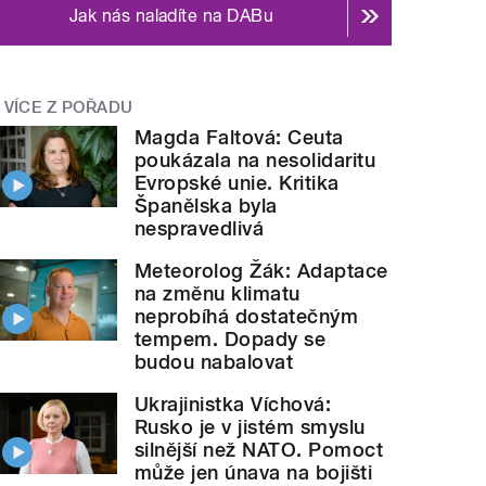
Jak nás naladíte na DABu
VÍCE Z POŘADU
Magda Faltová: Ceuta
poukázala na nesolidaritu
Evropské unie. Kritika
Španělska byla
nespravedlivá
Meteorolog Žák: Adaptace
na změnu klimatu
neprobíhá dostatečným
tempem. Dopady se
budou nabalovat
Ukrajinistka Víchová:
Rusko je v jistém smyslu
silnější než NATO. Pomoct
může jen únava na bojišti