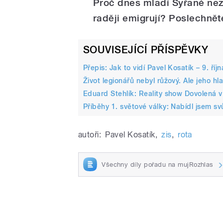
Proč dnes mladí Syřané nez
raději emigrují?
Poslechnět
SOUVISEJÍCÍ PŘÍSPĚVKY
Přepis: Jak to vidí Pavel Kosatík – 9. říjn
Život legionářů nebyl růžový. Ale jeho hla
Eduard Stehlík: Reality show Dovolená v
Příběhy 1. světové války: Nabídl jsem svů
autoři:
Pavel Kosatík
,
zis
,
rota
Všechny díly pořadu na mujRozhlas