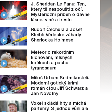
J. Sheridan Le Fanu: Ten,
který tě nespouští z očí.
Mysteriózní příběh o dávné
lásce, vině a trestu
Rudolf Čechura a Josef
Kleibl: Vědecké záhady
Sherlocka Holmese
Meteor o rekordním
klonování, mlsných
kočkách a pachu
tyranosaura
Miloš Urban: Sedmikostelí.
Moderní gotický krimi
román čtou Jiří Schwarz a
Jan Novotný
Voxel skládá hity a míchá
parfémy. S jednou vůní ale