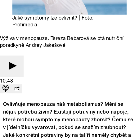
Jaké symptomy lze ovlivnit? | Foto:
Profimedia
Výživa v menopauze. Tereza Bebarová se ptá nutriční
poradkyně Andrey Jakešové
10:48
Ovlivňuje menopauza náš metabolismus? Mění se
nějak potřeba živin? Existují potraviny nebo nápoje,
které mohou symptomy menopauzy zhoršit? Čemu se
v jídelníčku vyvarovat, pokud se snažím zhubnout?
Jaké konkrétní potraviny by na talíři neměly chybět a