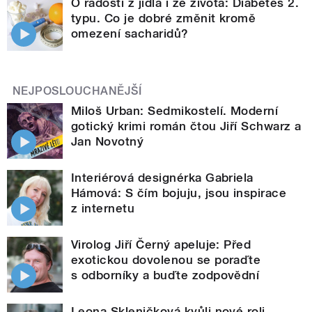
O radosti z jídla i ze života: Diabetes 2.
typu. Co je dobré změnit kromě
omezení sacharidů?
NEJPOSLOUCHANĚJŠÍ
Miloš Urban: Sedmikostelí. Moderní
gotický krimi román čtou Jiří Schwarz a
Jan Novotný
Interiérová designérka Gabriela
Hámová: S čím bojuju, jsou inspirace
z internetu
Virolog Jiří Černý apeluje: Před
exotickou dovolenou se poraďte
s odborníky a buďte zodpovědní
Leona Skleničková kvůli nové roli