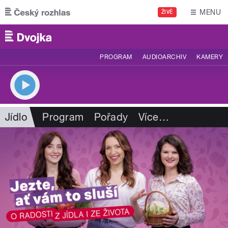
Přejít k hlavnímu obsahu
MENU
ŽIVĚ
PROGRAM
AUDIOARCHIV
KAMERY
Jídlo
Program
Pořady
Více
…