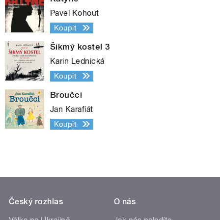
Pavel Kohout
Koupit
Šikmý kostel 3
Karin Lednická
Koupit
Broučci
Jan Karafiát
Koupit
Český rozhlas
O nás