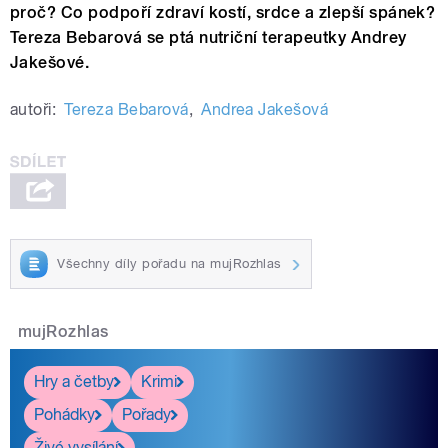
proč? Co podpoří zdraví kostí, srdce a zlepší spánek?
Tereza Bebarová se ptá nutriční terapeutky Andrey
Jakešové.
autoři:
Tereza Bebarová
,
Andrea Jakešová
Všechny díly pořadu na mujRozhlas
mujRozhlas
Hry a četby
Krimi
Pohádky
Pořady
Živé vysílání