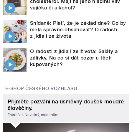
cholesterol. Mají na jeho hladinu vliv
vajíčka či alkohol?
Snídaně: Platí, že je základ dne? Co by
měla správně obsahovat? O radosti
z jídla i ze života
O radosti z jídla i ze života: Saláty a
zálivky. Na co si dát pozor u těch
kupovaných?
E-SHOP ČESKÉHO ROZHLASU
Přijměte pozvání na úsměvný doušek moudré
člověčiny.
František Novotný, moderátor