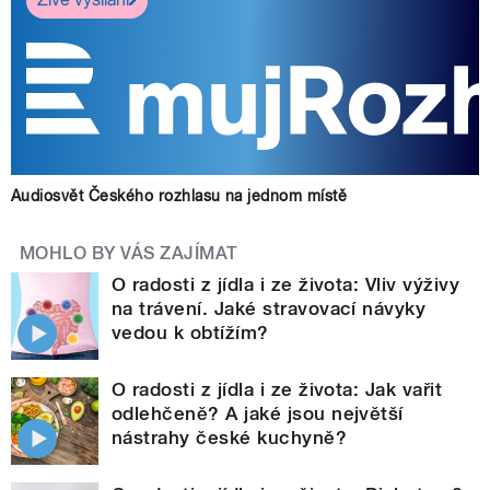
Audiosvět Českého rozhlasu na jednom místě
MOHLO BY VÁS ZAJÍMAT
O radosti z jídla i ze života: Vliv výživy
na trávení. Jaké stravovací návyky
vedou k obtížím?
O radosti z jídla i ze života: Jak vařit
odlehčeně? A jaké jsou největší
nástrahy české kuchyně?