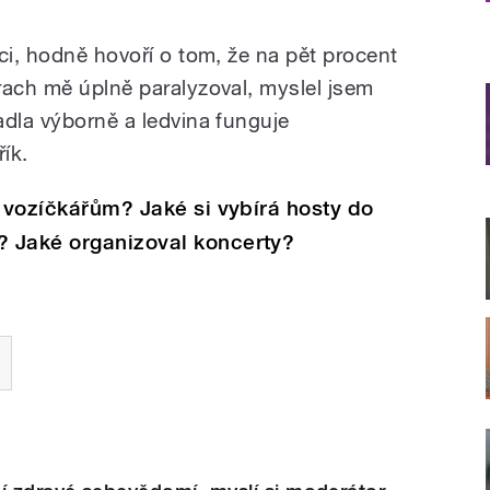
ci, hodně hovoří o tom, že na pět procent
rach mě úplně paralyzoval, myslel jsem
adla výborně a ledvina funguje
ík.
k vozíčkářům? Jaké si vybírá hosty do
 Jaké organizoval koncerty?