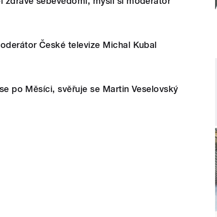
í zdravé sebevědomí, myslí si moderátor
oderátor České televize Michal Kubal
 se po Měsíci, svěřuje se Martin Veselovský