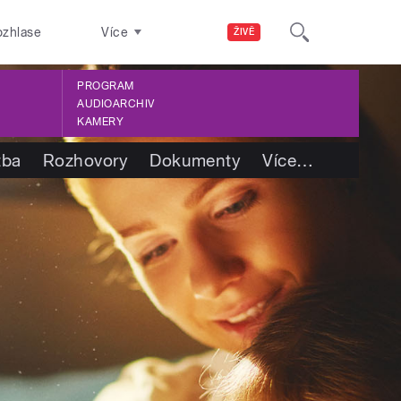
ozhlase
Více
ŽIVĚ
PROGRAM
AUDIOARCHIV
KAMERY
tba
Rozhovory
Dokumenty
Více
…