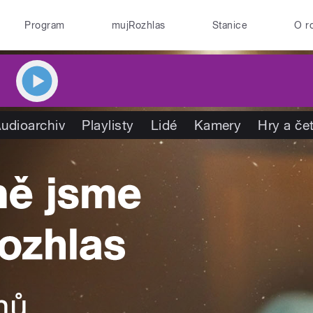
Program
mujRozhlas
Stanice
O r
udioarchiv
Playlisty
Lidé
Kamery
Hry a če