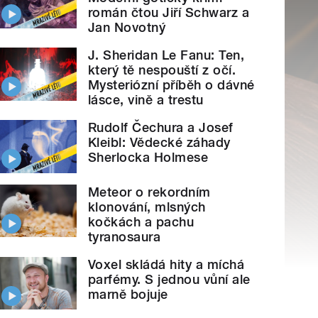
román čtou Jiří Schwarz a
Jan Novotný
J. Sheridan Le Fanu: Ten,
který tě nespouští z očí.
Mysteriózní příběh o dávné
lásce, vině a trestu
Rudolf Čechura a Josef
Kleibl: Vědecké záhady
Sherlocka Holmese
Meteor o rekordním
klonování, mlsných
kočkách a pachu
tyranosaura
Voxel skládá hity a míchá
parfémy. S jednou vůní ale
marně bojuje