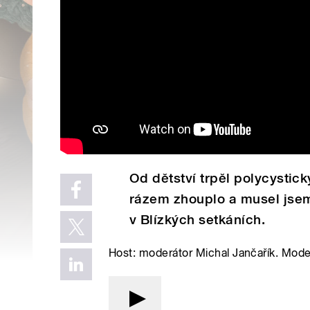
Od dětství trpěl polycystic
rázem zhouplo a musel jsem 
v Blízkých setkáních.
Host: moderátor Michal Jančařík. Mod