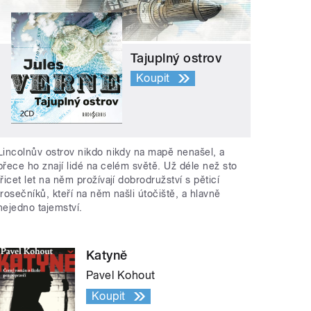
Tajuplný ostrov
Koupit
Lincolnův ostrov nikdo nikdy na mapě nenašel, a
přece ho znají lidé na celém světě. Už déle než sto
třicet let na něm prožívají dobrodružství s pěticí
trosečníků, kteří na něm našli útočiště, a hlavně
nejedno tajemství.
Katyně
Pavel Kohout
Koupit