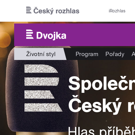
Přejít k hlavnímu obsahu
iRozhlas
Životní styl
Program
Pořady
A