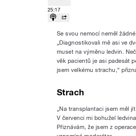
25:17
Se svou nemocí neměl žádné p
„Diagnostikovali mě asi ve d
muset na výměnu ledvin. Neče
věk pacientů je asi padesát p
jsem velkému strachu,“ přizn
Strach
„Na transplantaci jsem měl jít 
V červenci mi bohužel ledvina
Přiznávám, že jsem z operace 
vzpomíná moderátor.