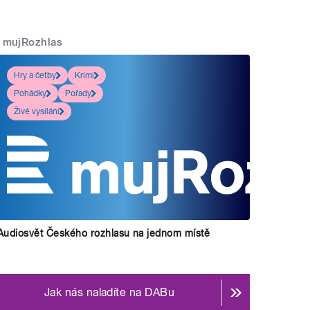
mujRozhlas
Hry a četby
Krimi
Pohádky
Pořady
Živé vysílání
Audiosvět Českého rozhlasu na jednom místě
Jak nás naladíte na DABu