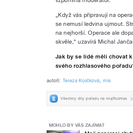
„
Když vás připravují na opera
se nemusí ledvina ujmout. St
na nejhorší. Operace ale dop
skvěle,
“
uzavírá Michal Jančař
Jak by se lidé měli chovat 
svého rozhlasového pořadu?
autoři:
Tereza Kostková
,
mis
Všechny díly pořadu na mujRozhlas
MOHLO BY VÁS ZAJÍMAT