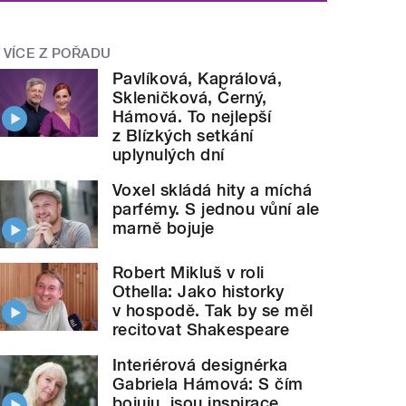
VÍCE Z POŘADU
Pavlíková, Kaprálová,
Skleničková, Černý,
Hámová. To nejlepší
z Blízkých setkání
uplynulých dní
Voxel skládá hity a míchá
parfémy. S jednou vůní ale
marně bojuje
Robert Mikluš v roli
Othella: Jako historky
v hospodě. Tak by se měl
recitovat Shakespeare
Interiérová designérka
Gabriela Hámová: S čím
bojuju, jsou inspirace