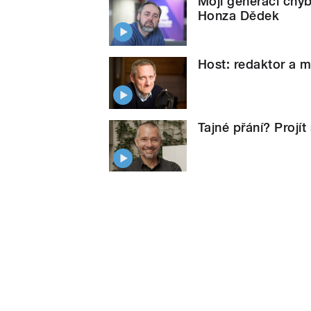
Mojí generaci chyb
Honza Dědek
Host: redaktor a m
Tajné přání? Projít