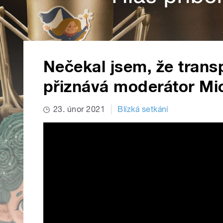
Nečekal jsem, že transp
přiznává moderátor Mic
23. únor 2021
Blízká setkání