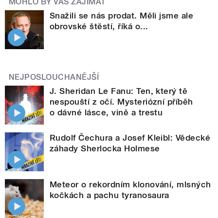
MOHLO BY VÁS ZAJÍMAT
Snažili se nás prodat. Měli jsme ale
obrovské štěstí, říká o...
NEJPOSLOUCHANĚJŠÍ
J. Sheridan Le Fanu: Ten, který tě
nespouští z očí. Mysteriózní příběh
o dávné lásce, vině a trestu
Rudolf Čechura a Josef Kleibl: Vědecké
záhady Sherlocka Holmese
Meteor o rekordním klonování, mlsných
kočkách a pachu tyranosaura