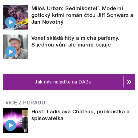
Miloš Urban: Sedmikostelí. Moderní
gotický krimi román čtou Jiří Schwarz a
Jan Novotný
Voxel skládá hity a míchá parfémy.
S jednou vůní ale marně bojuje
Jak nás naladíte na DABu
VÍCE Z POŘADU
Host: Ladislava Chateau, publicistka a
spisovatelka