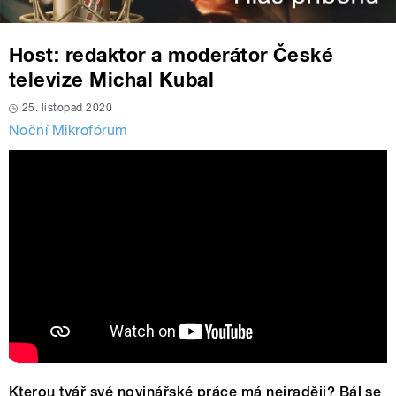
Host: redaktor a moderátor České
televize Michal Kubal
25. listopad 2020
Noční Mikrofórum
Kterou tvář své novinářské práce má nejraději? Bál se