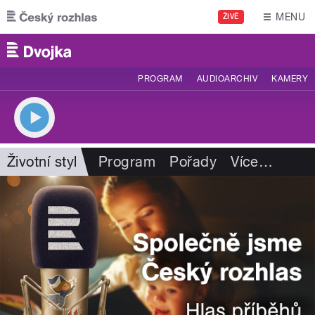
Přejít k hlavnímu obsahu
MENU
ŽIVĚ
PROGRAM
AUDIOARCHIV
KAMERY
Životní styl
Program
Pořady
Více
…