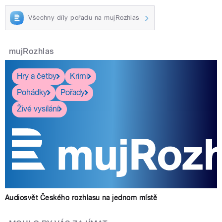
Všechny díly pořadu na mujRozhlas
mujRozhlas
Hry a četby
Krimi
Pohádky
Pořady
Živé vysílání
Audiosvět Českého rozhlasu na jednom místě