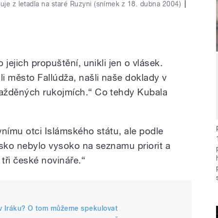
uje z letadla na staré Ruzyni (snímek z 18. dubna 2004)
|
jejich propuštění, unikli jen o vlásek.
i město Fallúdža, našli naše doklady v
ažděných rukojmích.“ Co tehdy Kubala
vnímu otci Islámského státu, ale podle
esko nebylo vysoko na seznamu priorit a
 tři české novináře.“
 v Iráku? O tom můžeme spekulovat