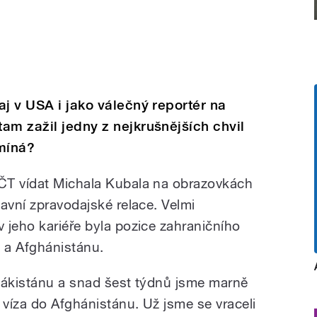
aj v USA i jako válečný reportér na
am zažil jedny z nejkrušnějších chvil
omíná?
ČT vídat Michala Kubala na obrazovkách
avní zpravodajské relace. Velmi
 jeho kariéře byla pozice zahraničního
u a Afghánistánu.
 Pákistánu a snad šest týdnů jsme marně
 víza do Afghánistánu. Už jsme se vraceli