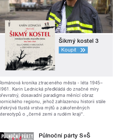
Šikmý kostel 3
Koupit
Románová kronika ztraceného města - léta 1945–
1961. Karin Lednická předkládá do značné míry
převratný, dosavadní paradigma měnící obraz
hornického regionu, jehož zahlazenou historii stále
překrývá tlustá vrstva mýtů a zakořeněných
stereotypů o „černé zemi a rudém kraji“.
Půlnoční párty S+Š