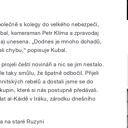
společně s kolegy do velkého nebezpečí,
Kubal, kameraman Petr Klíma a zpravodaj
ka) unesena. „Dodnes je mnoho dohadů,
ali chybu,“ popisuje Kubal.
rojeli čeští novináři a nic se jim nestalo.
ale taky smůlu, že špatně odbočil. Přijeli
nnitských rebelů a dostali jsme se do
kupin, které si nás postupně předávali.
at al-Káidě v Iráku, zárodku dnešního