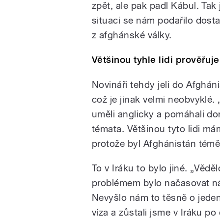
zpět, ale pak padl Kábul. Tak
situaci se nám podařilo dosta
z afghánské války.
Většinou tyhle lidi prověřuje
Novináři tehdy jeli do Afghán
což je jinak velmi neobvyklé. „
uměli anglicky a pomáhali do
témata. Většinou tyto lidi má
protože byl Afghánistán témě
To v Iráku to bylo jiné. „Vědě
problémem bylo načasovat ná
Nevyšlo nám to těsně o jeden
víza a zůstali jsme v Iráku p