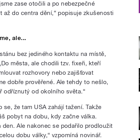
 jsme zase otočili a po nebezpečné
t až do centra dění,“ popisuje zkušenosti
me, ale...
istánu bez jediného kontaktu na místě,
Do města, ale chodili tzv. fixeři, kteří
mlouvat rozhovory nebo zajišťovat
me dobře prověřené. Ale tehdy to nešlo,
ř odříznutý od okolního světa.“
lo se, že tam USA zahájí tažení. Takže
š pobyt na dobu, kdy začne válka.
 den. Ale nakonec se podařilo prodloužit
o celou dobu války,“ vzpomíná novinář.