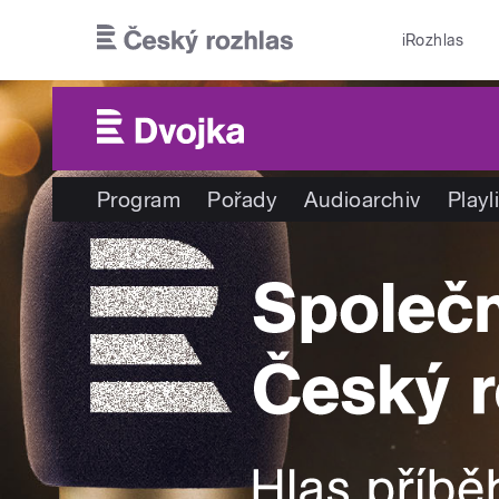
Přejít k hlavnímu obsahu
iRozhlas
Program
Pořady
Audioarchiv
Playl