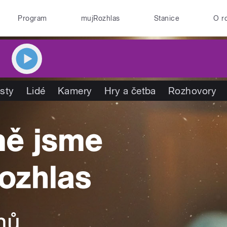
Program
mujRozhlas
Stanice
O r
isty
Lidé
Kamery
Hry a četba
Rozhovory