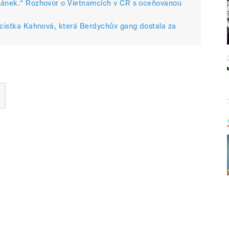
stánek.“ Rozhovor o Vietnamcích v ČR s oceňovanou
icistka Kahnová, která Berdychův gang dostala za