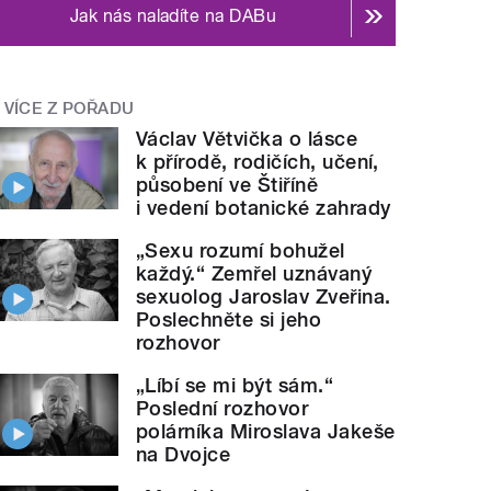
Jak nás naladíte na DABu
VÍCE Z POŘADU
Václav Větvička o lásce
k přírodě, rodičích, učení,
působení ve Štiříně
i vedení botanické zahrady
„Sexu rozumí bohužel
každý.“ Zemřel uznávaný
sexuolog Jaroslav Zveřina.
Poslechněte si jeho
rozhovor
„Líbí se mi být sám.“
Poslední rozhovor
polárníka Miroslava Jakeše
na Dvojce