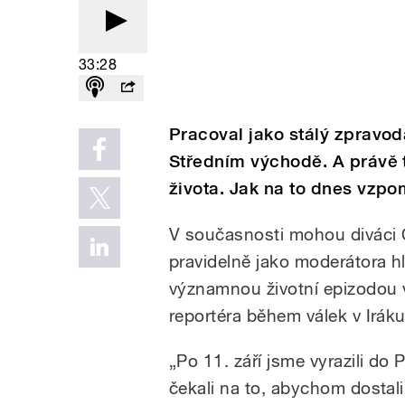
33:28
Pracoval jako stálý zpravod
Středním východě. A právě t
života. Jak na to dnes vzp
V současnosti mohou diváci 
pravidelně jako moderátora hl
významnou životní epizodou v
reportéra během válek v Irák
„Po 11. září jsme vyrazili do
čekali na to, abychom dostali