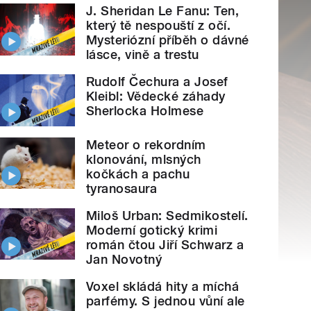
J. Sheridan Le Fanu: Ten,
který tě nespouští z očí.
Mysteriózní příběh o dávné
lásce, vině a trestu
Rudolf Čechura a Josef
Kleibl: Vědecké záhady
Sherlocka Holmese
Meteor o rekordním
klonování, mlsných
kočkách a pachu
tyranosaura
Miloš Urban: Sedmikostelí.
Moderní gotický krimi
román čtou Jiří Schwarz a
Jan Novotný
Voxel skládá hity a míchá
parfémy. S jednou vůní ale