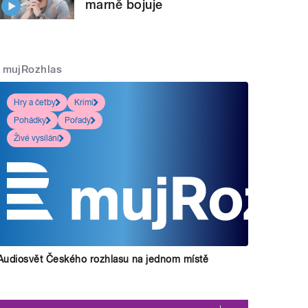
marně bojuje
mujRozhlas
Hry a četby
Krimi
Pohádky
Pořady
Živé vysílání
Audiosvět Českého rozhlasu na jednom místě