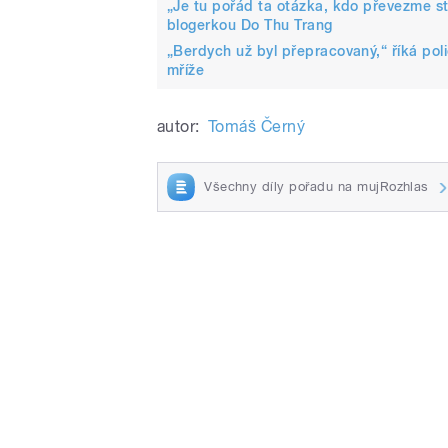
„Je tu pořád ta otázka, kdo převezme 
blogerkou Do Thu Trang
„Berdych už byl přepracovaný,“ říká pol
mříže
autor:
Tomáš Černý
Všechny díly pořadu na mujRozhlas