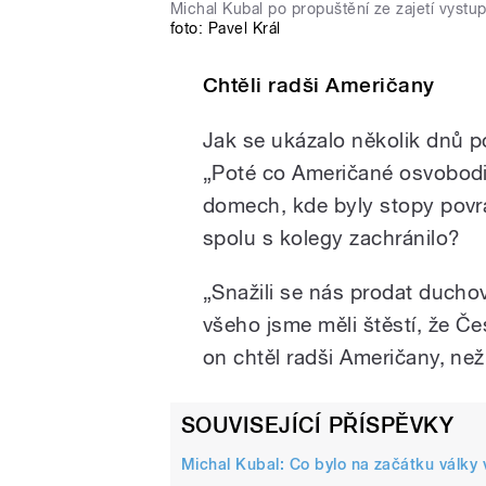
Michal Kubal po propuštění ze zajetí vystup
foto:
Pavel Král
Chtěli radši Američany
Jak se ukázalo několik dnů po 
„Poté co Američané osvobodil
domech, kde byly stopy povr
spolu s kolegy zachránilo?
„Snažili se nás prodat ducho
všeho jsme měli štěstí, že Č
on chtěl radši Američany, než
SOUVISEJÍCÍ PŘÍSPĚVKY
Michal Kubal: Co bylo na začátku války