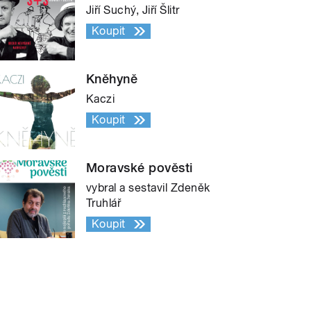
Jiří Suchý, Jiří Šlitr
Koupit
Kněhyně
Kaczi
Koupit
Moravské pověsti
vybral a sestavil Zdeněk
Truhlář
Koupit