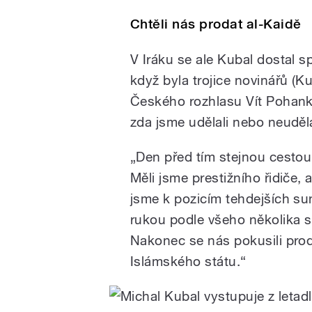
Chtěli nás prodat al-Kaidě
V Iráku se ale Kubal dostal 
když byla trojice novinářů (
Českého rozhlasu Vít Pohan
zda jsme udělali nebo neuděl
„Den před tím stejnou cestou p
Měli jsme prestižního řidiče, 
jsme k pozicím tehdejších su
rukou podle všeho několika s
Nakonec se nás pokusili prod
Islámského státu.“